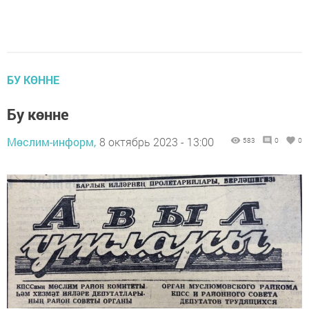
БУ КӨННЕ
Бу көнне
Мөслим-информ,
8 октябрь 2023 - 13:00
583
0
0