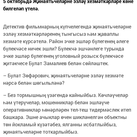
5 октябрьдә Җинаятьчеләрне эзләү хезмәткәрләре көне
билгеләп үтелә.
Детектив фильмнарның күпчелегендә җинаятьчеләрне
эзләү хезмәткәрләренең тынгысыз һәм җаваплы
хезмәте күрсәтелә. Район эчке эшләр бүлегенең әлеге
бүлекчәсе ничек эшли? Бүлекчә эшчәнлеге турында
эчке эшләр бүлегенең уголовный розыск бүлекчәсе
җитәкчесе Булат Замалиев белән сөйләштек.
– Булат Зөфәрович, җинаятьчеләрне эзләү хезмәте
нәрсә белән шөгыльләнә?
– Без тормышның үзәгендә кайныйбыз. Көчләүчеләр
һәм үтерүчеләр, мошенниклар белән эшләүче
оперативниклар һөнәрләрен тел-теш тидермәслек итеп
башкара. Эшне ачыклар өчен шикләнелгән объектны
төн йокламый күзәтәбез, ялганны исбатлыйбыз,
җинаятьчеләрне тоткарлыйбыз.