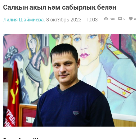
Салкын акыл һәм сабырлык белән
Лилия Шәймиева,
8 октябрь 2023 - 10:03
708
0
0