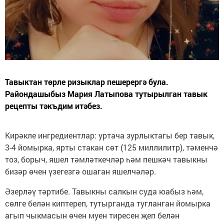
Тавыктан төрле ризыклар пешерергә була.
Райондашыбыз Мария Латыпова тутырылган тавык
рецепты тәкъдим итәбез.
Кирәкле ингредиентлар: уртача зурлыктагы бер тавык,
3-4 йомырка, ярты стакан сөт (125 миллилитр), тәменчә
тоз, борыч, яшел тәмләткечләр һәм пешкәч тавыкны
бизәр өчен үзегезгә ошаган яшелчәләр.
Әзерләү тәртибе. Тавыкны салкын суда юабыз һәм,
сөлге белән киптереп, тутырганда тугланган йомырка
агып чыкмасын өчен муен тиресен җеп белән