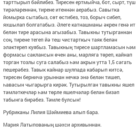
тарттырып бәйлибез. Тиресен ертмыйча, бот, сырт, түш
тирәләреннән, тирене итеннән аерабыз. Савытка
йомырка сытабыз, сөт өстибез, тоз, борыч сибеп,
яхшылап болгатабыз. Әлеге катнашманы әкрен генә ит
белән тире арасына агызабыз. Тавыкны тутырганнан
соң, тирене тегеп йә теш чистарткыч таяк белән
эләктереп куябыз. Тавыкның тиресе шартламасын һәм
формасы саклансын өчен аны, марляга төреп, кайнап
торган тозлы суга салабыз һәм акрын утта 1,5 сәгать
пешерәбез. Тавык кайнар шулпада кабарып китсә,
тиресен берничә урыннан нечкә энә белән тишеп,
һавасын чыгарырга кирәк. Тутырылган тавыкны яшел
тәмләткечләр һәм төрле яшелчәләр белән бизәп
табынга бирәбез. Тәмле булсын!
Рубриканы Лилия Шәймиева алып бара.
Мария Латыпованың шәхси архивыннан.