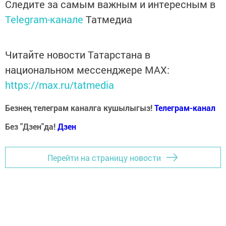
Следите за самым важным и интересным в
Telegram-канале
Татмедиа
Читайте новости Татарстана в
национальном мессенджере MАХ:
https://max.ru/tatmedia
Безнең телеграм каналга кушылыгыз!
Телеграм-канал
Без "Дзен"да!
Д
зен
Перейти на страницу новости