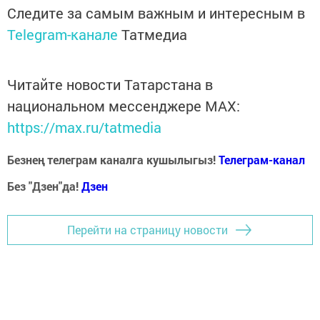
Следите за самым важным и интересным в
Telegram-канале
Татмедиа
Читайте новости Татарстана в
национальном мессенджере MАХ:
https://max.ru/tatmedia
Безнең телеграм каналга кушылыгыз!
Телеграм-канал
Без "Дзен"да!
Д
зен
Перейти на страницу новости