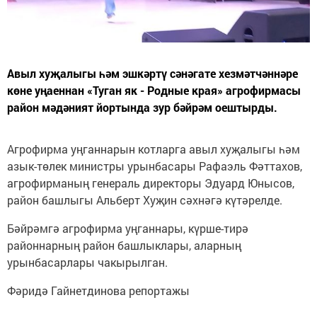
Авыл хуҗалыгы һәм эшкәртү сәнәгате хезмәтчәннәре
көне уңаеннан «Туган як - Родные края» агрофирмасы
район мәдәният йортында зур бәйрәм оештырды.
Агрофирма уңганнарын котларга авыл хуҗалыгы һәм
азык-төлек министры урынбасары Рафаэль Фәттахов,
агрофирманың генераль директоры Эдуард Юнысов,
район башлыгы Альберт Хуҗин сәхнәгә күтәрелде.
Бәйрәмгә агрофирма уңганнары, күрше-тирә
районнарның район башлыклары, аларның
урынбасарлары чакырылган.
Фәридә Гайнетдинова репортажы