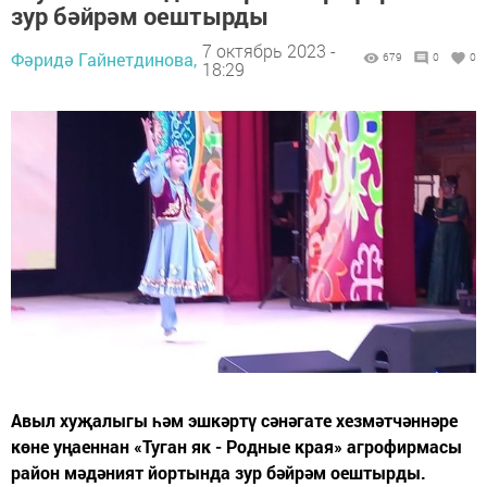
зур бәйрәм оештырды
7 октябрь 2023 -
Фәридә Гайнетдинова,
679
0
0
18:29
Авыл хуҗалыгы һәм эшкәртү сәнәгате хезмәтчәннәре
көне уңаеннан «Туган як - Родные края» агрофирмасы
район мәдәният йортында зур бәйрәм оештырды.