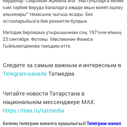
бирделәр. Соңыннан Җәмилә апа “Укытучыларга белем
һәм тәрбия бирүдә балаларга иҗади якын килеп эшләү
алымнары” темасына чыгыш ясады. Без
остазларыбызга бик рәхмәтле булдык.
Методик берләшмә утырышыннан соң. 1971нче елның
23 сентябре. Фотоны Мөслимнән Фәнисә
Гыйльметдинова тәкъдим итте.
Следите за самым важным и интересным в
Telegram-канале
Татмедиа
Читайте новости Татарстана в
национальном мессенджере MАХ:
https://max.ru/tatmedia
Безнең телеграм каналга кушылыгыз!
Телеграм-канал