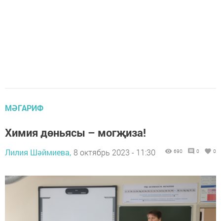
МӘГАРИФ
Химия дөньясы – могҗиза!
Лилия Шәймиева,
8 октябрь 2023 - 11:30
690
0
0