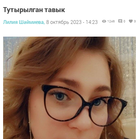
Тутырылган тавык
Лилия Шәймиева,
8 октябрь 2023 - 14:23
1246
0
3