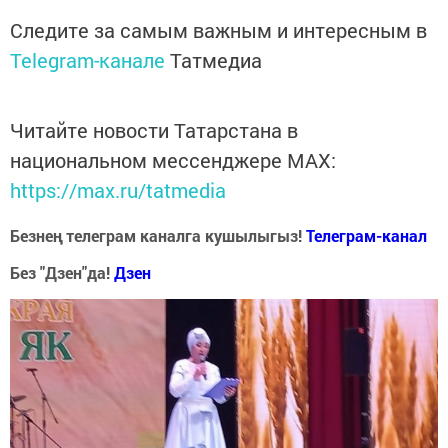
Следите за самым важным и интересным в
Telegram-канале
Татмедиа
Читайте новости Татарстана в
национальном мессенджере MАХ:
https://max.ru/tatmedia
Безнең телеграм каналга кушылыгыз!
Телеграм-канал
Без "Дзен"да!
Д
зен