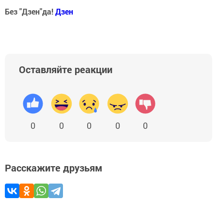
Без "Дзен"да!
Д
зен
Оставляйте реакции
0
0
0
0
0
Расскажите друзьям