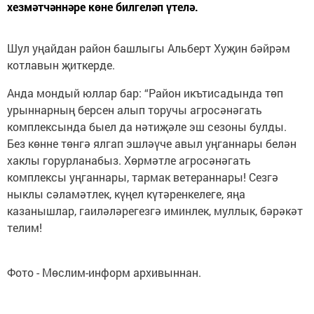
хезмәтчәннәре көне билгеләп үтелә.
Шул уңайдан район башлыгы Альберт Хуҗин бәйрәм
котлавын җиткерде.
Анда мондый юллар бар: “Район икътисадында төп
урыннарның берсен алып торучы агросәнәгать
комплексында быел да нәтиҗәле эш сезоны булды.
Без көнне төнгә ялгап эшләүче авыл уңганнары белән
хаклы горурланабыз. Хөрмәтле агросәнәгать
комплексы уңганнары, тармак ветераннары! Сезгә
ныклы сәламәтлек, күңел күтәренкелеге, яңа
казанышлар, гаиләләрегезгә иминлек, муллык, бәрәкәт
телим!
Фото - Мөслим-информ архивыннан.