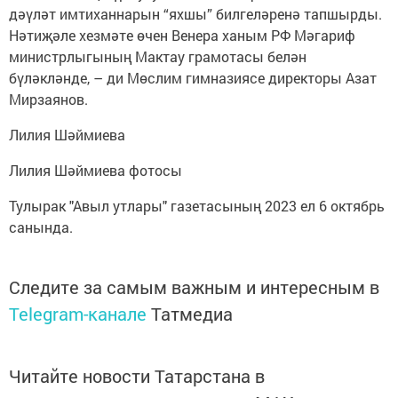
дәүләт имтиханнарын “яхшы” билгеләренә тапшырды.
Нәтиҗәле хезмәте өчен Венера ханым РФ Мәгариф
министрлыгының Мактау грамотасы белән
бүләкләнде, – ди Мөслим гимназиясе директоры Азат
Мирзаянов.
Лилия Шәймиева
Лилия Шәймиева фотосы
Тулырак "Авыл утлары" газетасының 2023 ел 6 октябрь
санында.
Следите за самым важным и интересным в
Telegram-канале
Татмедиа
Читайте новости Татарстана в