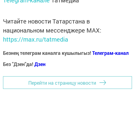
Telegram-канале
Татмедиа
Читайте новости Татарстана в
национальном мессенджере MАХ:
https://max.ru/tatmedia
Безнең телеграм каналга кушылыгыз!
Телеграм-канал
Без "Дзен"да!
Д
зен
Перейти на страницу новости