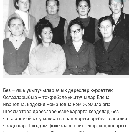
Без – яшь укытучылар ачык дәресләр күрсәттек.
Остазларыбыз – тәҗрибәле укытучылар Елена
Ивановна, Евдокия Романовна һәм Җәмилә апа
Шәяхмәтова дәресләребезне карарга керделәр, без
яшьләрне өйрәтү максатыннан дәресләребезгә анализ
ясадылар. Тәкъдим-фикерләрен әйттеләр, киңәшләрен