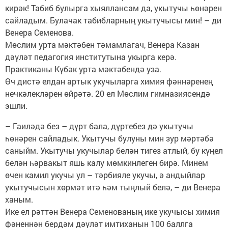
кирәк! Табиб булырга хыяллансам да, укытучы һөнәрен
сайладым. Булачак табибларның укытучысы мин! – ди
Венера Семенова.
Мөслим урта мәктәбен тәмамлагач, Венера Казан
дәүләт педагогия институтына укырга керә.
Практиканы Күбәк урта мәктәбендә уза.
Өч дистә елдан артык укучыларга химия фәннәренең
нечкәлекләрен өйрәтә. 20 ел Мөслим гимназиясендә
эшли.
– Гаиләдә без – дүрт бала, дүртебез дә укытучы
һөнәрен сайладык. Укытучы булуны мин зур мәртәбә
саныйм. Укытучы укучылар белән тигез атлый, бу күңел
белән һәрвакыт яшь калу мөмкинлеген бирә. Минем
өчен камил укучы ул – тәрбияле укучы, ә андыйлар
укытучысын хөрмәт итә һәм тыңлый белә, – ди Венера
ханым.
Ике ел рәттән Венера Семенованың ике укучысы химия
фәненнән бердәм дәүләт имтиханын 100 баллга