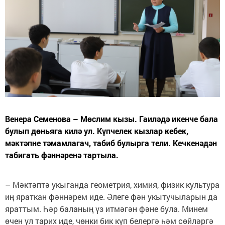
Венера Семенова – Мөслим кызы. Гаиләдә икенче бала
булып дөньяга килә ул. Күпчелек кызлар кебек,
мәктәпне тәмамлагач, табиб булырга тели. Кечкенәдән
табигать фәннәренә тартыла.
– Мәктәптә укыганда геометрия, химия, физик культура
иң яраткан фәннәрем иде. Әлеге фән укытучыларын да
яраттым. Һәр баланың үз итмәгән фәне була. Минем
өчен ул тарих иде, чөнки бик күп белергә һәм сөйләргә