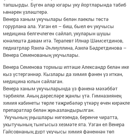
тапшырды. Бүген алар югары уку йортларында табиб
һөнәрен үзләштерә.
Венера ханым укучылары белән лаеклы төстә
горурлана ала. Узган ел – биш, быел өч укучысы
медицина белгечлеген сайлап, укуларын шушы
юнәлештә дәвам итә. Терапевт Илнар Шәмсетдинов,
педиатрлар Язилә Әһлиуллина, Азилә Бәдретдинова –
Венера Семенованың укучылары.
Венера Семенова тормыш иптәше Александр белән ике
кыз үстергәннәр. Кызлары да химия фәнен үз иткән,
медицина юлын сайлаган.
Венера ханым укучыларында үз фәненә мәхәббәт
тәрбияли. Аның дәресләре җанлы үтә. Гимназиянең
химия кабинеты төрле тәҗрибәләр үткәрү өчен кирәкле
препаратлар белән җиһазландырылган.
Укучының уңышлары нигезендә, беренче чиратта,
укытучының тынгысыз хезмәте ята. Узган ел Венера
Гайсовнаның дүрт укучысы химия фәненнән төп