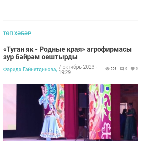
ТӨП ХӘБӘР
«Туган як - Родные края» агрофирмасы
зур бәйрәм оештырды
7 октябрь 2023 -
Фәридә Гайнетдинова,
508
0
0
19:29