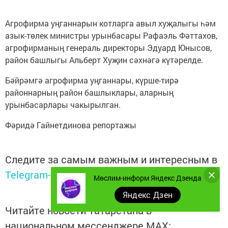
Агрофирма уңганнарын котларга авыл хуҗалыгы һәм
азык-төлек министры урынбасары Рафаэль Фәттахов,
агрофирманың генераль директоры Эдуард Юнысов,
район башлыгы Альберт Хуҗин сәхнәгә күтәрелде.
Бәйрәмгә агрофирма уңганнары, күрше-тирә
районнарның район башлыклары, аларның
урынбасарлары чакырылган.
Фәридә Гайнетдинова репортажы
Следите за самым важным и интересным в
Telegram-канале
Татмедиа
Мөслим-информ Яндекс Дзенда
Яндекс Дзен
Читайте новости Татарстана в
национальном мессенджере MАХ: