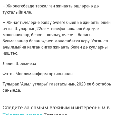
– Җирлегебездә теркәлгән җинаять эшләренә дә
тукталыйк әле.
– Җинаятьчеләрне эзләү бүлеге быел 55 җинаять эшен
ачты. Шуларның 22се – телефон аша эш йөртүче
мошенниклар, берсе – көчләү, өчесе – балигъ
булмаганнар белән җенси мөнәсәбәткә керү. Узган ел
ачылмыйча калган сигез җинаять белән дә кулларны
чиштек.
Лилия Шәймиева
Фото - Мөслим-информ архивыннан
Тулырак "Авыл утлары" газетасының 2023 ел 6 октябрь
санында.
Следите за самым важным и интересным в