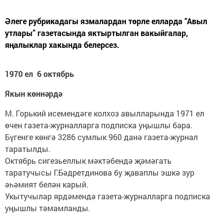
Әлеге рубрикадагы язмалардан төрле елларда “Авыл
утлары” газетасында яктыртылган вакыйгалар,
яңалыклар хакында белерсез.
1970 ел 6 октябрь
Якын көннәрдә
М. Горький исемендәге колхоз авылларында 1971 ел
өчен газета-журналларга подписка уңышлы бара.
Бүгенге көнгә 3286 сумлык 960 данә газета-журнал
таратылды.
Октябрь сигезьеллык мәктәбендә җәмәгать
таратучысы Г.Бәдретдинова бу җаваплы эшкә зур
әһәмият белән карый.
Укытучылар ярдәмендә газета-журналларга подписка
уңышлы тәмамланды.