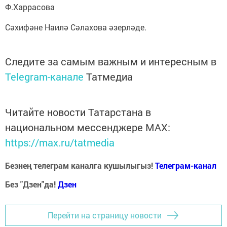
Ф.Харрасова
Сәхифәне Наилә Сәлахова әзерләде.
Следите за самым важным и интересным в
Telegram-канале
Татмедиа
Читайте новости Татарстана в
национальном мессенджере MАХ:
https://max.ru/tatmedia
Безнең телеграм каналга кушылыгыз!
Телеграм-канал
Без "Дзен"да!
Д
зен
Перейти на страницу новости