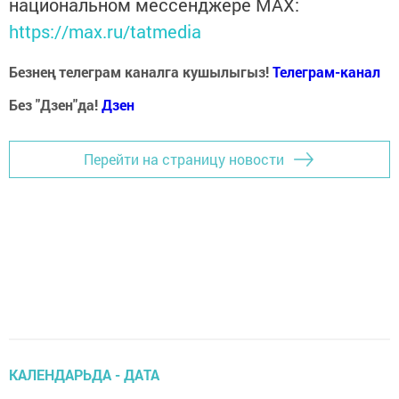
национальном мессенджере MАХ:
https://max.ru/tatmedia
Безнең телеграм каналга кушылыгыз!
Телеграм-канал
Без "Дзен"да!
Д
зен
Перейти на страницу новости
КАЛЕНДАРЬДА - ДАТА