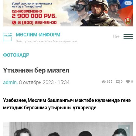
МӨСЛИМ-ИНФОРМ
16+
"Авыл утлары" газетасы - Мөслим районы
ФОТОКАДР
Үткәннән бер мизгел
admin,
8 октябрь 2023 - 15:34
665
0
0
Үзебезнең Мөслим башлангыч мәктәбе күләмендә генә
методик берләшмә утырышы үткәрелде.