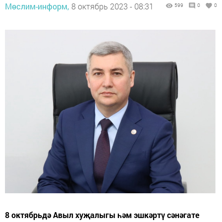
Мөслим-информ,
8 октябрь 2023 - 08:31
599
0
0
8 октябрьдә Авыл хуҗалыгы һәм эшкәртү сәнәгате