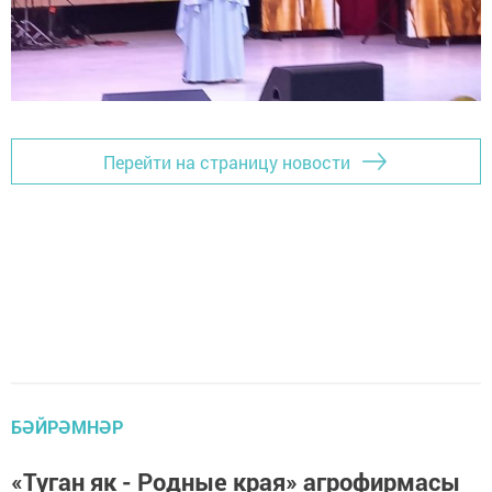
Перейти на страницу новости
БӘЙРӘМНӘР
«Туган як - Родные края» агрофирмасы