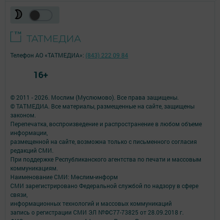
Телефон АО «ТАТМЕДИА»:
(843) 222 09 84
16+
© 2011 - 2026. Мослим (Муслюмово). Все права защищены.
© ТАТМЕДИА. Все материалы, размещенные на сайте, защищены
законом.
Перепечатка, воспроизведение и распространение в любом объеме
информации,
размещенной на сайте, возможна только с письменного согласия
редакций СМИ.
При поддержке Республиканского агентства по печати и массовым
коммуникациям.
Наименование СМИ: Мөслим-информ
СМИ зарегистрировано Федеральной службой по надзору в сфере
связи,
информационных технологий и массовых коммуникаций
запись о регистрации СМИ ЭЛ №ФС77-73825 от 28.09.2018 г.