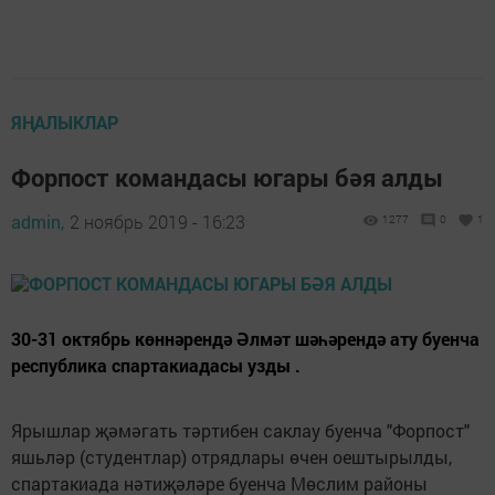
ЯҢАЛЫКЛАР
Форпост командасы югары бәя алды
admin,
2 ноябрь 2019 - 16:23
1277
0
1
30-31 октябрь көннәрендә Әлмәт шәһәрендә ату буенча
республика спартакиадасы узды .
Ярышлар җәмәгать тәртибен саклау буенча "Форпост"
яшьләр (студентлар) отрядлары өчен оештырылды,
спартакиада нәтиҗәләре буенча Мөслим районы