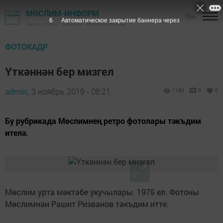
МӨСЛИМ-ИНФОРМ
16+
5
Автоматическое закрытие баннера через
"Авыл утлары" газетасы - Мөслим районы
ФОТОКАДР
Үткәннән бер мизгел
admin,
3 ноябрь 2019 - 08:21
1180
0
0
Бу рубрикада Мөслимнең ретро фотолары тәкъдим
ителә.
Мөслим урта мәктәбе укучылары. 1975 ел. Фотоны
Мөслимнән Рәшит Ризванов тәкъдим итте.