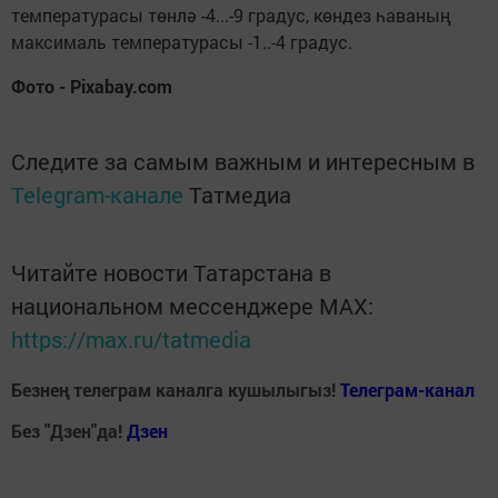
температурасы төнлә -4...-9 градус, көндез һаваның
максималь температурасы -1..-4 градус.
Фото - Pixabay.com
Следите за самым важным и интересным в
Telegram-канале
Татмедиа
Читайте новости Татарстана в
национальном мессенджере MАХ:
https://max.ru/tatmedia
Безнең телеграм каналга кушылыгыз!
Телеграм-канал
Без "Дзен"да!
Д
зен