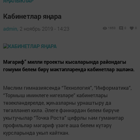
ЯҢАЛЫКЛАР
Кабинетлар яңара
admin,
2 ноябрь 2019 - 14:23
1653
0
0
Мәгариф” милли проекты кысаларында райондагы
гомуми белем бирү мәктәпләрендә кабинетлар эшләнә.
Мөслим гимназиясендә “Технология”, “Информатика”,
“Тормыш иминлеге нигезләре” кабинетлары
төзекләндерелде, җиһазларны урнаштыру да
төгәлләнеп килә. Әлеге фәннәрдән белем бирүче
укытучылар “Точка Роста” цифрлы һәм гуманитар
профильләр мәгариф үзәге аша белем күтәрү
курсларында укып кайткан.