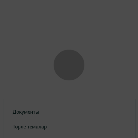
Документы
Төрле темалар