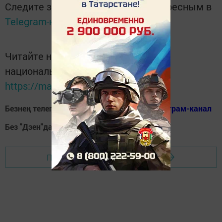
Следите за самым важным и интересным в
Telegram-канале
Татмедиа
Читайте новости Татарстана в
национальном мессенджере MАХ:
https://max.ru/tatmedia
Безнең телеграм каналга кушылыгыз!
Телеграм-канал
Без "Дзен"да!
Д
зен
Перейти на страницу новости