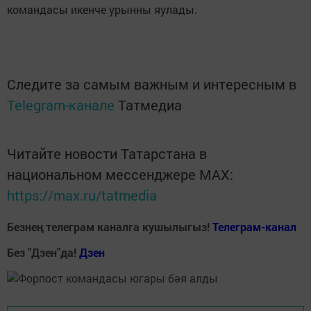
командасы икенче урынны яулады.
Следите за самым важным и интересным в
Telegram-канале
Татмедиа
Читайте новости Татарстана в
национальном мессенджере MАХ:
https://max.ru/tatmedia
Безнең телеграм каналга кушылыгыз!
Телеграм-канал
Без "Дзен"да!
Д
зен