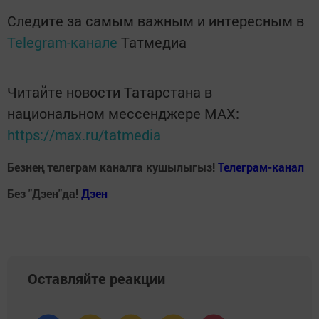
Следите за самым важным и интересным в
Telegram-канале
Татмедиа
Читайте новости Татарстана в
национальном мессенджере MАХ:
https://max.ru/tatmedia
Безнең телеграм каналга кушылыгыз!
Телеграм-канал
Без "Дзен"да!
Д
зен
Оставляйте реакции