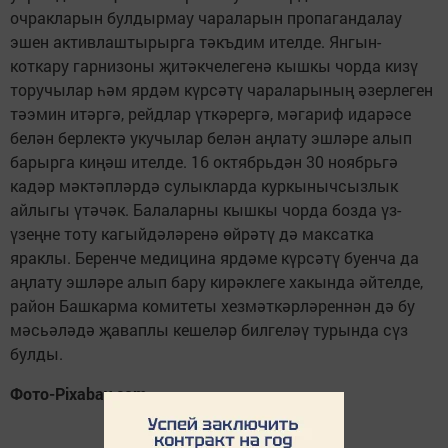
очракларын булдырмау чараларын пропагандалау
эшен активлаштырырга тәкъдим ителде. Янгын-
коткару гарнизоны җитәкчелегенә кышкы чорда кизү
торучылар һәм ярдәм күрсәтү чараларының әзерлеген
тәэмин итәргә, рейдлар үткәрергә, мәгариф идарәсе
белән берлектә укучылар белән аңлату эшләре алып
барырга киңәш ителде. 16 октябрьдән 30 ноябрьгә
кадәр мәктәпләрдә сулыкларда куркынычсызлык
айлыгы үтәчәк. Балаларны кышкы чорда бозда үз-
үзеңне тоту кагыйдәләренә өйрәтү дә максатка
яраклы. Беренче медицина ярдәме күрсәтү буенча да
аңлату эшләре алып бару кирәклеге хакында әйтелде,
район Башкарма комитеты хезмәткәрләреннән дә бу
мәсьәләдә җаваплы кешеләр билгеләү турында сүз
булды.
Фото-Pixabay.com