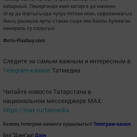
кабармый. Пешергәндә көеп китәргә дә мөмкин.
Әгәр дә йортыгызда чүпрә беткән икән, хафаланмагыз.
Аның урынына ярты стакан сыра яки баллы булмаган
минераль су салыгыз.
Фото-Pixabay.com
Следите за самым важным и интересным в
Telegram-канале
Татмедиа
Читайте новости Татарстана в
национальном мессенджере MАХ:
https://max.ru/tatmedia
Безнең телеграм каналга кушылыгыз!
Телеграм-канал
Без "Дзен"да!
Д
зен