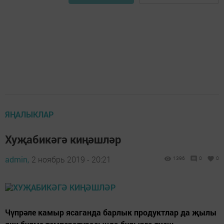
ЯҢАЛЫКЛАР
Хуҗабикәгә киңәшләр
admin,
2 ноябрь 2019 - 20:21
1396
0
0
Чүпрәле камыр ясаганда барлык продуктлар да җылы