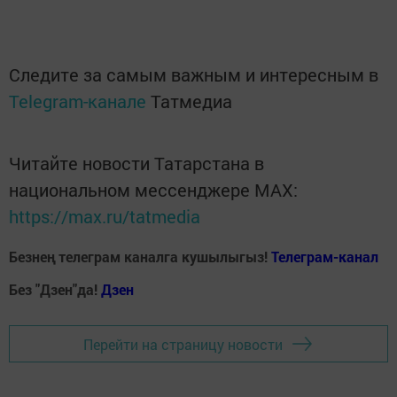
Следите за самым важным и интересным в
Telegram-канале
Татмедиа
Читайте новости Татарстана в
национальном мессенджере MАХ:
https://max.ru/tatmedia
Безнең телеграм каналга кушылыгыз!
Телеграм-канал
Без "Дзен"да!
Д
зен
Перейти на страницу новости