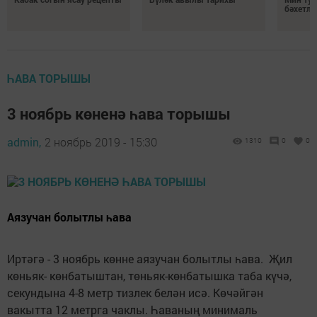
бәхетле
ҺАВА ТОРЫШЫ
3 ноябрь көненә һава торышы
admin,
2 ноябрь 2019 - 15:30
1310
0
0
Аязучан болытлы һава
Иртәгә - 3 ноябрь көнне аязучан болытлы һава. Җил
көньяк- көнбатыштан, төньяк-көнбатышка таба күчә,
секундына 4-8 метр тизлек белән исә. Көчәйгән
вакытта 12 метрга чаклы. Һаваның минималь