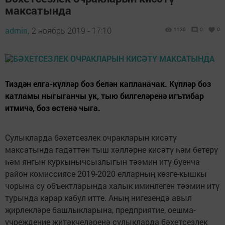
максатында
admin,
2 ноябрь 2019 - 17:10
1136
0
0
Тиздән елга-күлләр боз белән капланачак. Күпләр боз
катламы ныгыганчы ук, тыю билгеләренә игътибар
итмичә, боз өстенә чыга.
Сулыкларда бәхетсезлек очракларын кисәтү
максатында гадәттән тыш хәлләрне кисәтү һәм бетерү
һәм янгын куркынычсызлыгын тәэмин итү буенча
район комиссиясе 2019-2020 елларның көзге-кышкы
чорына су объектларында халык иминлеген тәэмин итү
турында карар кабул итте. Аның нигезендә авыл
җирлекләре башлыкларына, предприятие, оешма-
учреждение җитәкчеләренә сулыкларда бәхетсезлек