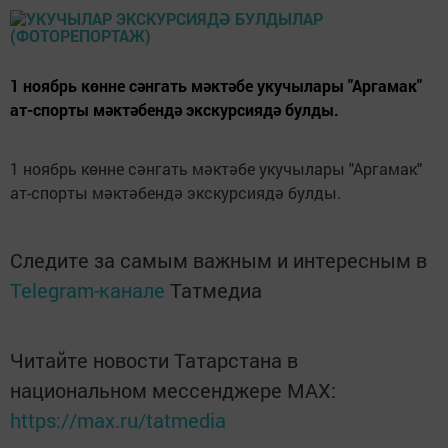
1 ноябрь көнне сәнгать мәктәбе укучылары "Аргамак"
ат-спорты мәктәбендә экскурсиядә булды.
1 ноябрь көнне сәнгать мәктәбе укучылары "Аргамак"
ат-спорты мәктәбендә экскурсиядә булды.
Следите за самым важным и интересным в
Telegram-канале
Татмедиа
Читайте новости Татарстана в
национальном мессенджере MАХ:
https://max.ru/tatmedia