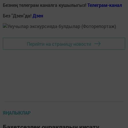
Безнең телеграм каналга кушылыгыз!
Телеграм-канал
Без "Дзен"да!
Д
зен
Перейти на страницу новости
ЯҢАЛЫКЛАР
Бәхетсезлек очракларын кисәтү