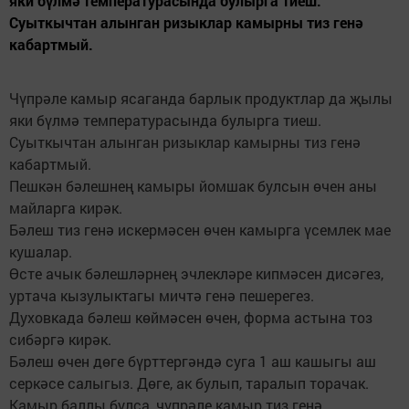
яки бүлмә температурасында булырга тиеш.
Суыткычтан алынган ризыклар камырны тиз генә
кабартмый.
Чүпрәле камыр ясаганда барлык продуктлар да җылы
яки бүлмә температурасында булырга тиеш.
Суыткычтан алынган ризыклар камырны тиз генә
кабартмый.
Пешкән бәлешнең камыры йомшак булсын өчен аны
майларга кирәк.
Бәлеш тиз генә искермәсен өчен камырга үсемлек мае
кушалар.
Өсте ачык бәлешләрнең эчлекләре кипмәсен дисәгез,
уртача кызулыктагы мичтә генә пешерегез.
Духовкада бәлеш көймәсен өчен, форма астына тоз
сибәргә кирәк.
Бәлеш өчен дөге бүрттергәндә суга 1 аш кашыгы аш
серкәсе салыгыз. Дөге, ак булып, таралып торачак.
Камыр баллы булса, чүпрәле камыр тиз генә