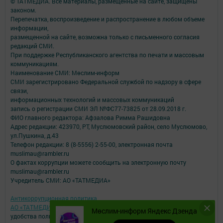
© ТАТМЕДИА. Все материалы, размещенные на сайте, защищены
законом.
Перепечатка, воспроизведение и распространение в любом объеме
информации,
размещенной на сайте, возможна только с письменного согласия
редакций СМИ.
При поддержке Республиканского агентства по печати и массовым
коммуникациям.
Наименование СМИ: Мөслим-информ
СМИ зарегистрировано Федеральной службой по надзору в сфере
связи,
информационных технологий и массовых коммуникаций
запись о регистрации СМИ ЭЛ №ФС77-73825 от 28.09.2018 г.
ФИО главного редактора: Афзалова Римма Рашидовна
Адрес редакции: 423970, РТ, Муслюмовский район, село Муслюмово,
ул.Пушкина, д.43
Телефон редакции: 8 (8-5556) 2-55-00, электронная почта
muslimau@rambler.ru
О фактах коррупции можете сообщить на электронную почту
muslimau@rambler.ru
Учредитель СМИ: АО «ТАТМЕДИА»
Антикоррупционная политика
АО «ТАТМЕДИА» использует «cookie»
для персонализации сервисов и
Мөслим-информ Яндекс Дзенда
удобства пользователей сайтом.