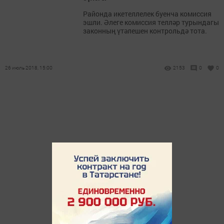
Районда икетеллелек буенча комиссия
эшли. Әлеге комиссия телләр турындагы
законның үтәлешен контрольдә тота.
26 июль 2018, 15:00
2153
0
0