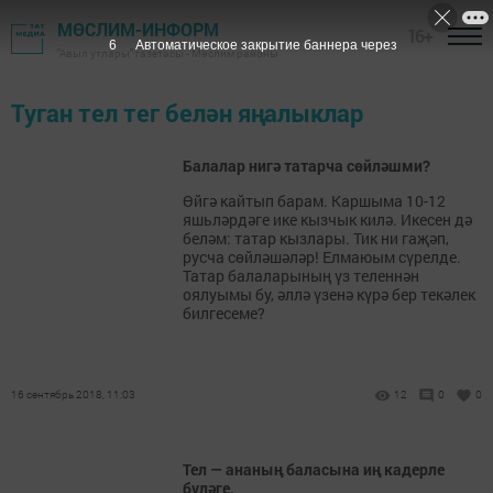
МӨСЛИМ-ИНФОРМ
16+
6
Автоматическое закрытие баннера через
"Авыл утлары" газетасы - Мөслим районы
Туган тел тег белән яңалыклар
Балалар нигә татарча сөйләшми?
Өйгә кайтып барам. Каршыма 10-12
яшьләрдәге ике кызчык килә. Икесен дә
беләм: татар кызлары. Тик ни гаҗәп,
русча сөйләшәләр! Елмаюым сүрелде.
Татар балаларының үз теленнән
оялуымы бу, әллә үзенә күрә бер текәлек
билгесеме?
16 сентябрь 2018, 11:03
12
0
0
Тел — ананың баласына иң кадерле
бүләге.