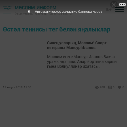
МӨСЛИМ-ИНФОРМ
16+
6
Автоматическое закрытие баннера через
"Авыл утлары" газетасы - Мөслим районы
Өстәл теннисы тег белән яңалыклар
Синең улларың, Мөслим! Спорт
ветераны Мансур Илалов
Мөслим егете Мансур Илалов Бакча
урамында яши. Алар йортына каршы
гына Вәлиуллинар ихатасы.
11 август 2018, 11:00
280
0
0