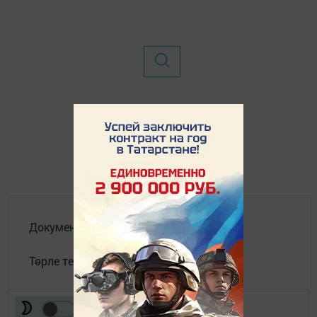
Документы
Төрле темалар