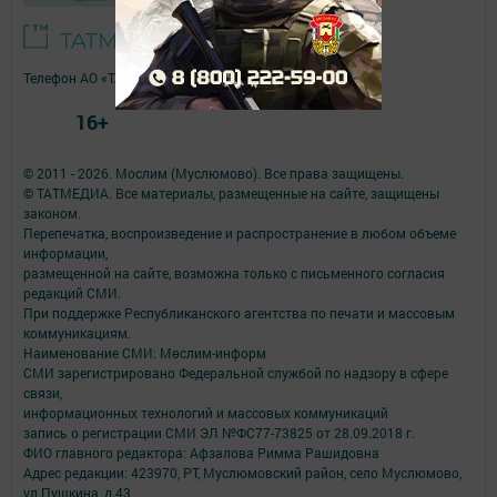
Телефон АО «ТАТМЕДИА»:
(843) 222 09 84
16+
© 2011 - 2026. Мослим (Муслюмово). Все права защищены.
© ТАТМЕДИА. Все материалы, размещенные на сайте, защищены
законом.
Перепечатка, воспроизведение и распространение в любом объеме
информации,
размещенной на сайте, возможна только с письменного согласия
редакций СМИ.
При поддержке Республиканского агентства по печати и массовым
коммуникациям.
Наименование СМИ: Мөслим-информ
СМИ зарегистрировано Федеральной службой по надзору в сфере
связи,
информационных технологий и массовых коммуникаций
запись о регистрации СМИ ЭЛ №ФС77-73825 от 28.09.2018 г.
ФИО главного редактора: Афзалова Римма Рашидовна
Адрес редакции: 423970, РТ, Муслюмовский район, село Муслюмово,
ул.Пушкина, д.43