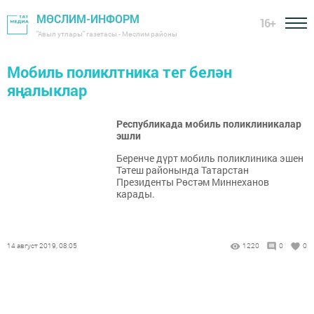
МӨСЛИМ-ИНФОРМ
16+
"Авыл утлары" газетасы - Мөслим районы
Мобиль поликлтника тег белән
яңалыклар
Республикада мобиль поликлиникалар
эшли
Беренче дүрт мобиль поликлиника эшен
Тәтеш районында Татарстан
Президенты Рөстәм Миннеханов
карады.
14 август 2019, 08:05
1220
0
0