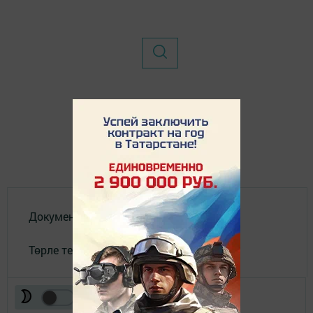
Документы
Төрле темалар