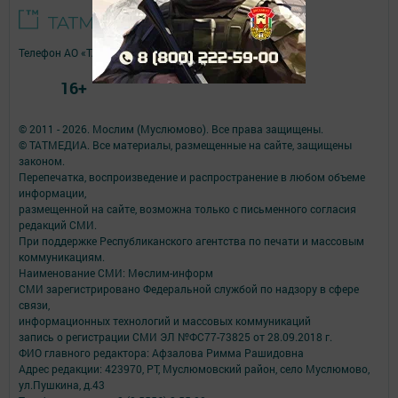
Телефон АО «ТАТМЕДИА»:
(843) 222 09 84
16+
© 2011 - 2026. Мослим (Муслюмово). Все права защищены.
© ТАТМЕДИА. Все материалы, размещенные на сайте, защищены
законом.
Перепечатка, воспроизведение и распространение в любом объеме
информации,
размещенной на сайте, возможна только с письменного согласия
редакций СМИ.
При поддержке Республиканского агентства по печати и массовым
коммуникациям.
Наименование СМИ: Мөслим-информ
СМИ зарегистрировано Федеральной службой по надзору в сфере
связи,
информационных технологий и массовых коммуникаций
запись о регистрации СМИ ЭЛ №ФС77-73825 от 28.09.2018 г.
ФИО главного редактора: Афзалова Римма Рашидовна
Адрес редакции: 423970, РТ, Муслюмовский район, село Муслюмово,
ул.Пушкина, д.43