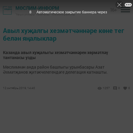
МӨСЛИМ-ИНФОРМ
16+
8
Автоматическое закрытие баннера через
"Авыл утлары" газетасы - Мөслим районы
Авыл хуҗалгы хезмәтчәннәре көне тег
белән яңалыклар
Казанда авыл хуҗалыгы хезмәтчәннәрен хөрмәтләү
тантанасы узды
Мөслимнән анда район башлыгы урынбасары Азат
Әхмәтҗанов җитәкчелегендәге делегация катнашты.
12 октябрь 2019, 14:40
1257
0
0