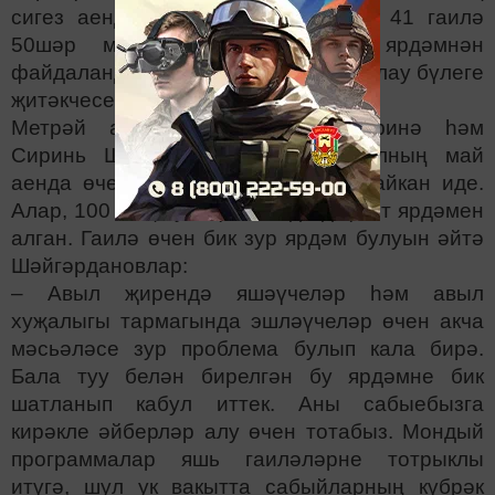
сигез аенда 5 гаилә –100әр мең, 41 гаилә
50шәр мең сум күләмендәге ярдәмнән
файдаланды, – ди район социаль яклау бүлеге
җитәкчесе Гөлнар Фәтхуллина.
Метрәй авылында яшәүче Гөлфинә һәм
Сиринь Шәйгәрдановлар узган елның май
аенда өченче сабыйларын алып кайкан иде.
Алар, 100 мең сум күләмендә дәүләт ярдәмен
алган. Гаилә өчен бик зур ярдәм булуын әйтә
Шәйгәрдановлар:
– Авыл җирендә яшәүчеләр һәм авыл
хуҗалыгы тармагында эшләүчеләр өчен акча
мәсьәләсе зур проблема булып кала бирә.
Бала туу белән бирелгән бу ярдәмне бик
шатланып кабул иттек. Аны сабыебызга
кирәкле әйберләр алу өчен тотабыз. Мондый
программалар яшь гаиләләрне тотрыклы
итүгә, шул ук вакытта сабыйларның күбрәк