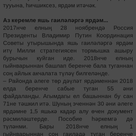
тууына, һичшиксез, ярдәм итәчәк.
Аз керемле яшь гаиләләргә ярдәм...
2017нче елның 28 ноябрендә Россия
Президенты Владимир Путин Координация
Советы утырышында яшь гаиләләргә ярдәм
итү Милли стратегиясен тормышка ашыру
бурычын куйган иде. 2018нче елның
гыйнварыннан башлап беренче бала туганнан
соң айлык акчалата түләү билгеләнде.
– Районда әлеге төр дәүләт ярдәменнән 2018
елда беренче сабые туган 55 әни
файдаланды. Агымдагы ел башыннан бу сан
71не тәшкил итә. Шуның эченнән 30 әни әлеге
ярдәмне 1,5 яшькә кадәр алу өчен документ
рәсмиләштерде. Пособие һәркемгә дә
түләнми. Бары 2018нче елның 1
гыйнварыннан соң гаиләдә туган беренче