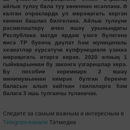
айлык түләү бала туу көненнән исәпләнә. Ә
калган очракларда ул мөрәҗәгать кергән
көннән башлап билгеләнә. Айлык түләүне
рәсмиләштерү өчен яшәү урынындагы
Республика матди ярдәм үзәге бүлегенә
яисә ТР буенча дәүләт һәм муниципаль
хезмәтләр күрсәтүче күпфункцияле үзәккә
мөрәҗәгать итәргә кирәк. 2020 елның 1
гыйнварыннан бу законга үзгәрешләр керә.
Бу пособие керемнәре 2 яшәү
минимумыннан кимрәк булган беренче
баласын алып кайткан гаиләләргә һәм
балага 3 яшь тулганчы түләнәчәк.
Следите за самым важным и интересным в
Telegram-канале
Татмедиа