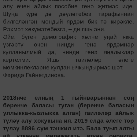
алу өчен айлык пособие генә җитмәс иде.
Шуңа күрә дә дәүләтебез тарафыннан
билгеләнгән мондый ярдәм бик тә кирәкле.
Рәхмәт хөкүмәтебезгә, – ди яшь әни.
Әйе, бүген демографик хәлне уңай якка
үзгәртү өчен нинди генә ярдәмнәр
кулланылмый да, нинди генә яңалыклар
кертелми.
Яшь гаиләләр әлеге
мөмкинлекләрне кулдан ычкындырмас шәт.
Фәридә Гайнетдинова.
2018нче елның 1 гыйнварыннан соң
беренче баласы туган (беренче баласын
уллыкка-кызлыкка алган) гаиләләр айлык
түләү алу хокукына ия. 2019 елда әлеге төр
түләү 8896 сум тәшкил итә. Бала туып алты
ай үткәнче мөрәҗәгать иткән очракта,