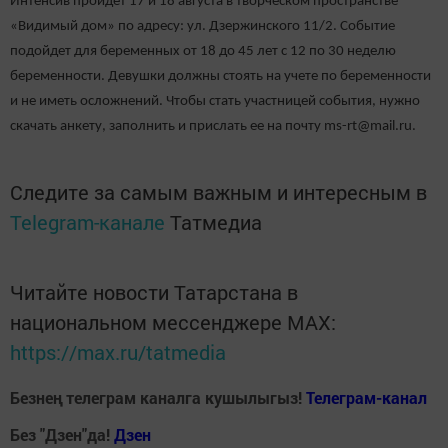
Интенсив пройдет 17 и 18 августа в творческом пространстве
«Видимый дом» по адресу: ул. Дзержинского 11/2. Событие
подойдет для беременных от 18 до 45 лет с 12 по 30 неделю
беременности. Девушки должны стоять на учете по беременности
и не иметь осложнений. Чтобы стать участницей события, нужно
скачать анкету, заполнить и прислать ее на почту ms-rt@mail.ru.
Следите за самым важным и интересным в
Telegram-канале
Татмедиа
Читайте новости Татарстана в
национальном мессенджере MАХ:
https://max.ru/tatmedia
Безнең телеграм каналга кушылыгыз!
Телеграм-канал
Без "Дзен"да!
Д
зен