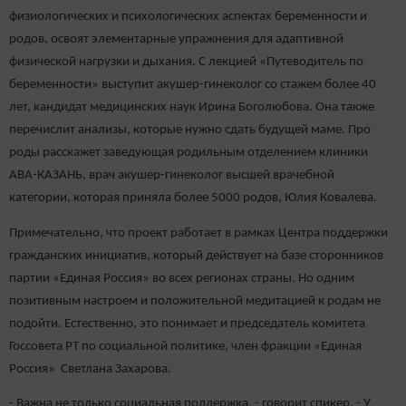
физиологических и психологических аспектах беременности и
родов, освоят элементарные упражнения для адаптивной
физической нагрузки и дыхания. С лекцией «Путеводитель по
беременности» выступит акушер-гинеколог со стажем более 40
лет, кандидат медицинских наук Ирина Боголюбова. Она также
перечислит анализы, которые нужно сдать будущей маме. Про
роды расскажет заведующая родильным отделением клиники
АВА-КАЗАНЬ, врач акушер-гинеколог высшей врачебной
категории, которая приняла более 5000 родов, Юлия Ковалева.
Примечательно, что проект работает в рамках Центра поддержки
гражданских инициатив, который действует на базе сторонников
партии «Единая Россия» во всех регионах страны. Но одним
позитивным настроем и положительной медитацией к родам не
подойти. Естественно, это понимает и председатель комитета
Госсовета РТ по социальной политике, член фракции «Единая
Россия» Светлана Захарова.
- Важна не только социальная поддержка, - говорит спикер. - У