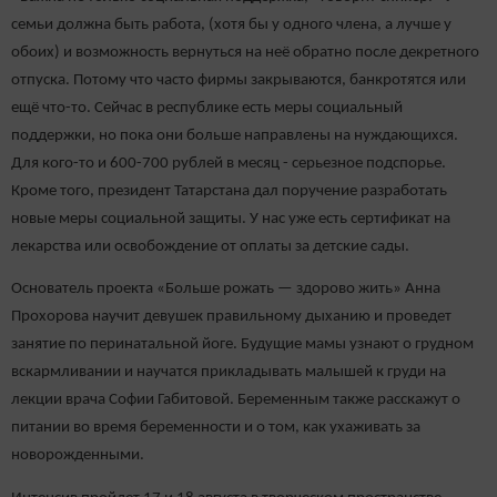
семьи должна быть работа, (хотя бы у одного члена, а лучше у
обоих) и возможность вернуться на неё обратно после декретного
отпуска. Потому что часто фирмы закрываются, банкротятся или
ещё что-то. Сейчас в республике есть меры социальный
поддержки, но пока они больше направлены на нуждающихся.
Для кого-то и 600-700 рублей в месяц - серьезное подспорье.
Кроме того, президент Татарстана дал поручение разработать
новые меры социальной защиты. У нас уже есть сертификат на
лекарства или освобождение от оплаты за детские сады.
Основатель проекта «Больше рожать — здорово жить» Анна
Прохорова научит девушек правильному дыханию и проведет
занятие по перинатальной йоге. Будущие мамы узнают о грудном
вскармливании и научатся прикладывать малышей к груди на
лекции врача Софии Габитовой. Беременным также расскажут о
питании во время беременности и о том, как ухаживать за
новорожденными.