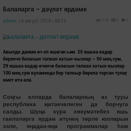
Балаларга – дәүләт ярдәме
admin,
14 август 2019 - 09:13
1118
0
0
Авылда даими өч ел яшәгән һәм 25 яшькә кадәр
беренче баласын тапкан хатын-кызлар – 50 мең сум,
29 яшькә кадәр өченче баласын тапкан хатын-кызлар
100 мең сум күләмендә бер тапкыр бирелә торган түләү
өмет итә ала.
Соңгы елларда балаларның аз тууы
республика җитәкчелеген дә борчуга
салды. Шуңа күрә хөкүмәтебез яшь
гаиләләргә ярдәм итүнең төрле юлларын
эзли, яңадан-яңа программалар һәм