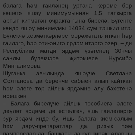
балага һәм гаиләнең уртача кереме бер
кешегә яшәү минимумыннан 1,5 тапкырга
артып китмәгән очракта гына бирелә. Бүгенге
көндә яшәү минимумы 14034 сум тәшкил итә.
Бүлекчә хезмәткәрләре мөрәҗәгать иткән һәр
гаиләгә, һәр әти-әнигә ярдәм итәргә әзер, – ди
Республика матди ярдәм үзәгенең 30нчы
санлы бүлекчәсе җитәкчесе Нурсибә
Мингалимова.
Шуганка авылында яшәүче Светлана
Солтанова да беренче сабыен алып кайткан
һәм әлеге төр айлык ярдәмне алу бәхетенә
ирешкән
– Балага бирелүче айлык пособиегә әлеге
дәүләт ярдәме дә өстәлгәч, яшь гаиләләргә
зур ярдәм инде бу. Яшь балага кием-салым
һәм дару-препаратлар да, ризык һәм
памперслар да, башкасы да күп кирәк. Аларны