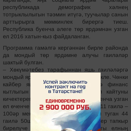
республикада демографик хәлнең
тотрыклылыгын тәэмин итүгә, туучылар санын
арттырырга мөмкинлек бирергә тиеш.
Республика буенча әлеге төр ярдәмнән узган
ел 2016 хатын-кыз файдаланган.
Программа гамәлгә кергәннән бирле районда
да мондый төр ярдәмне алучы гаиләләр
шактый булган.
– Хөкүмәтебез тарафыннан яшь гаиләләргә
мондый ярдәм күрсәтелү бик тә кирәкле. Чөнки
кайбер яшь гаиләләр, нәкъ менә финанс
кытлыгын сәбәп итеп, бала алып кайтуны
кичектереп килә. Мөслим районы буенча узган
ел өченче балаларын алып кайткан 11 гаилә –
100әр мең сум, беренче балалары туган 44
гаилә 50шәр мең сум күләмендә бер тапкыр
бирелүче ярдәмне алды. Агымдагы елның