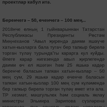
проектлар кабул итә.
Беренчегә – 50, өченчегә – 100 мең...
2018нче елның 1 гыйнварыннан Татарстан
Республикасы Президенты Рөстәм
Миңнеханов “Авыл җирендә даими яшәүче
хатын-кызларга бала тугач бер тапкыр бирелә
торган түләү турында”гы карарга кул куйды.
Әлеге карар нигезендә авыл җирлегендә
даими өч ел яшәгән һәм 25 яшькә кадәр
беренче баласын тапкан хатын-кызлар – 50
мең сум, 29 яшькә кадәр өченче баласын
тапкан хатын-кызлар 100 мең сум күләмендә
бер тапкыр бирелә торган түләү өмет итә ала.
ТР хезмәт, мәшгульлек һәм социаль яклау
министры Эльмира Зарипова сүзләренә
караганда, яңа социаль ярдәм чаралары