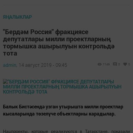
ЯҢАЛЫКЛАР
"Бердәм Россия" фракциясе
депутатлары милли проектларның
тормышка ашырылуын контрольдә
тота
admin,
14 август 2019 - 09:45
1149
0
0
Балык Бистәсендә узган утырышта милли проектлар
кысаларында төзелүче объектларны карадылар.
Нацпроекты, которые реализуются в Татарстане, показали