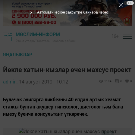
4
Автоматическое закрытие баннера через
МӨСЛИМ-ИНФОРМ
16+
"Авыл утлары" газетасы - Мөслим районы
ЯҢАЛЫКЛАР
Йөкле хатын-кызлар өчен махсус проект
admin,
14 август 2019 - 10:12
1184
0
0
Булачак әниләргә ликбезны 40 елдан артык хезмәт
стажы булган акушер-гинеколог, диетолог һәм бала
имезү буенча консультант үткәрәчәк.