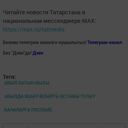
Читайте новости Татарстана в
национальном мессенджере MАХ:
https://max.ru/tatmedia
Безнең телеграм каналга кушылыгыз!
Телеграм-канал
Без "Дзен"да!
Д
зен
Теги:
АВЫЛ ХАТЫН-КЫЗЫ
АВЫЛДА ЯШӘҮЧЕЛӘРГӘ ӨСТӘМӘ ТҮЛӘҮ
БАЛАЛАРГА ПОСОБИЕ