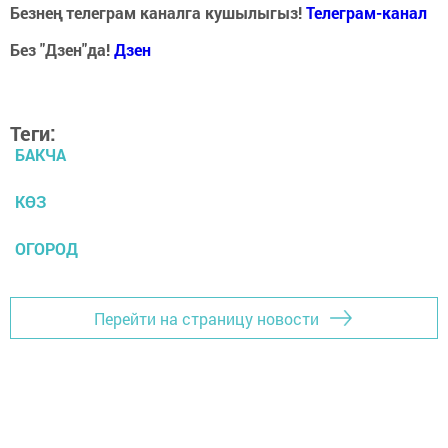
Безнең телеграм каналга кушылыгыз!
Телеграм-канал
Без "Дзен"да!
Д
зен
Теги:
БАКЧА
КӨЗ
ОГОРОД
Перейти на страницу новости