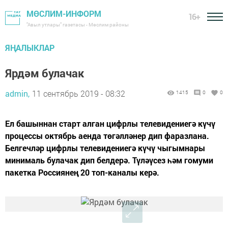
МӨСЛИМ-ИНФОРМ
16+
"Авыл утлары" газетасы - Мөслим районы
ЯҢАЛЫКЛАР
Ярдәм булачак
admin,
11 сентябрь 2019 - 08:32
1415
0
0
Ел башыннан старт алган цифрлы телевидениегә күчү
процессы октябрь аенда төгәлләнер дип фаразлана.
Белгечләр цифрлы телевидениегә күчү чыгымнары
минималь булачак дип белдерә. Түләүсез һәм гомуми
пакетка Россиянең 20 топ-каналы керә.