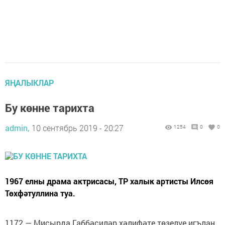
ЯҢАЛЫКЛАР
Бу көнне тарихта
admin,
10 сентябрь 2019 - 20:27
1254
0
0
1967 елны драма актрисасы, ТР халык артисты Илсөя
Төхфәтуллина туа.
1172 — Мисырда Габбәсиләр хәлифәте төзелүе игълан