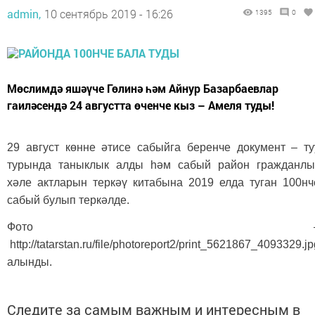
admin,
10 сентябрь 2019 - 16:26
1395
0
Мөслимдә яшәүче Гөлинә һәм Айнур Базарбаевлар
гаиләсендә 24 августта өченче кыз – Амеля туды!
29 август көнне әтисе
сабыйга беренче
документ – ту
турында таныклык алды һәм сабый район гражданлы
хәле актларын теркәү китабына 2019 елда туган 100нч
сабый булып теркәлде.
Фото 
http://tatarstan.ru/file/photoreport2/print_5621867_4093329.jp
алынды.
Следите за самым важным и интересным в