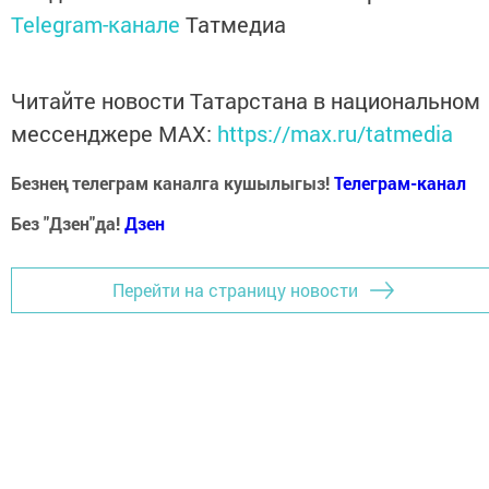
Telegram-канале
Татмедиа
Читайте новости Татарстана в национальном
мессенджере MАХ:
https://max.ru/tatmedia
Безнең телеграм каналга кушылыгыз!
Телеграм-канал
Без "Дзен"да!
Д
зен
Перейти на страницу новости