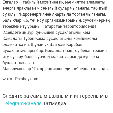
Елгалар – табигый мохитнең иң әһәмиятле элементы:
эчәргә яраклы һәм сәнәгый сулар чыганагы, табигый
су юлы, гидроэнергиянең яңартыла торган чыганагы,
балыклар һ.б. төче су организмнарының, суүсемнәрнең
тереклек итү урыны. Татарстан территориясендә
Иделдәге иң зур Куйбышев сусаклагычы һәм
Камадагы Түбән Кама сусаклагычы комплекслы
әһәмияткә ия. Шулай ук Зәй һәм Карабаш
сусаклагычлары бар. Болардан тыш, су белән тәэмин
итү, сугару, балык үрчетү максатларында күп кенә
буалар төзелгән.
Мәгълүматлар “Татар энциклопедиясе”сеннән алынды.
Фото - Pixabay.com
Следите за самым важным и интересным в
Telegram-канале
Татмедиа