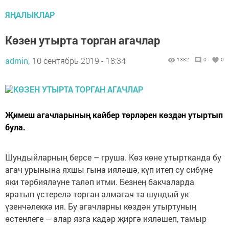
ЯҢАЛЫКЛАР
Көзен утырта торган агачлар
admin,
10 сентябрь 2019 - 18:34
1382
0
0
Җимеш агачларының кайбер төрләрен көздән утыртып
була.
Шундыйларның берсе – груша. Көз көне утыртканда бу
агач урынына яхшы гына ияләшә, күп итеп су сибүне
яки тәрбияләүне таләп итми. Безнең бакчаларда
яратып үстерелә торган алмагач та шундый ук
үзенчәлеккә ия. Бу агачларны көздән утыртуның
өстенлеге – алар язга кадәр җиргә ияләшеп, тамыр