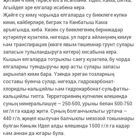
Агыйдел эре елгалар исәбенә керә.
Җәйге су кимү чорында елгаларда су биеклеге күпкә
кими, кайберләре, бигрәк тә Көнбатыш Кама
аръягында, кибә. Көзен су биеклегенең берникадәр
күтәрелүе күзәтелә, нигездә, ул парга әйләнүнең кимүе
һәм транспирация (көзге явым-төшемнәр грунт сулары
запасын тулыландыруга китерә) хисабына керә.
Кышын елгаларда тотрыклы саегу күзәтелә, бу чорда
елгаларны туендыручы җир асты сулары запасы
акрынлап кими бара. Үзендә эрегән тозларның
составы буенча сулар, нигездә, гидрокарбонат-
хлоридлы-кальцийлы һәм гидрокарбонат-сульфатлы-
кальцийлы типта. Территориянең күпчелек өлешендә
суның минеральләшүе – 250-500, урыны белән 500-750
мг/л га кадәр җитә. Суның болганчыклыгы уртача –
440 г/л, җиңел юылучан балчыклы мезозой токымнары
булган Көньяк Идел алды өлешендә 1500 г/л га кадәр
һәм аннан да югары була.