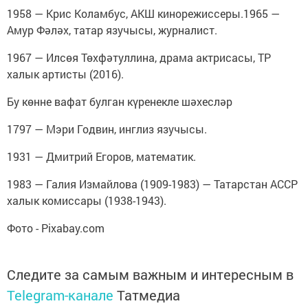
1958 — Крис Коламбус, АКШ кинорежиссеры.1965 —
Амур Фәләх, татар язучысы, журналист.
1967 — Илсөя Төхфәтуллина, драма актрисасы, ТР
халык артисты (2016).
Бу көнне вафат булган күренекле шәхесләр
1797 — Мэри Годвин, инглиз язучысы.
1931 — Дмитрий Егоров, математик.
1983 — Галия Измайлова (1909-1983) — Татарстан АССР
халык комиссары (1938-1943).
Фото - Pixabay.com
Следите за самым важным и интересным в
Telegram-канале
Татмедиа