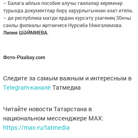
– Балага айлык пособие алучы гаиләләр керемнәр
турында документлар бирү зарурлыгыннан азат ителә,
– ди республика матди ярдәм күрсәтү үзәгенең 30нчы
санлы филиалы җитәкчесе Нурсибә Мингалимова.
Лилия ШӘЙМИЕВА.
Фото-Pixabay.com
Следите за самым важным и интересным в
Telegram-канале
Татмедиа
Читайте новости Татарстана в
национальном мессенджере MАХ:
https://max.ru/tatmedia