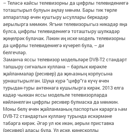
– Теләсә кайсы телевизорны да цифрлы телевидениегә
тоташтырып булуын аңлау мөһим. Бары тик төрле
аппаратлар өчен куштыру ысуллары беркадәр
аерылырга мөмкин. Ягъни телевизорыгыз никадәр яңа
булса, цифрлы телевидениегә тоташтыру шулкадәр
җиңелрәк булачак. Ләкин иң иске модель телевизорны
да цифрлы телевидениегә күчереп була, – ди
белгечләр.
Заманча яссы телевизор модельләре DVB-T2 стандарт
тапшыру сигналын куллана – барлык кирәкле
җайланмалар (ресивер) да җиһазның корпусына
урнаштырылган. Шуңа күрә “цифр”га күчү өчен
турыдан-туры антеннага кушылырга кирәк. 2013 елга
кадәр чыккан яссы модельле телевизорларда
көйләнелгән цифрлы ресивер булмаска да мөмкин.
Моны белү өчен җайланманың паспортын карарга һәм
DVB-T2 стандартын куллану турында искәрмәне
табарга кирәк. Әгәр ул юк икән, аерым приставка
(ресивер) аласы була. Ул иске, кинескоплы