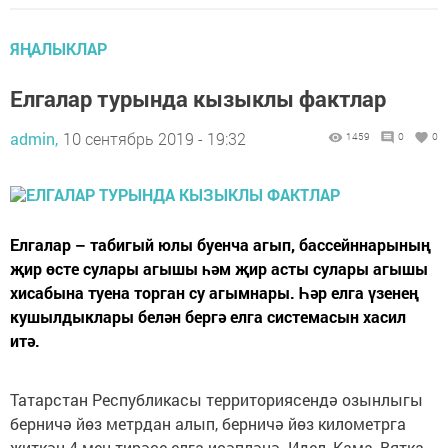
ЯҢАЛЫКЛАР
Елгалар турында кызыклы фактлар
admin,
10 сентябрь 2019 - 19:32
1459
0
0
Елгалар – табигый юлы буенча агып, бассейннарының
җир өсте сулары агышы һәм җир асты сулары агышы
хисабына туена торган су агымнары. Һәр елга үзенең
кушылдыклары белән бергә елга системасын хасил
итә.
Татарстан Республикасы территориясендә озынлыгы
берничә йөз метрдан алып, берничә йөз километрга
җиткән 4 мең тирәсе елга исәпләнә. Идел, Кама, Вятка,