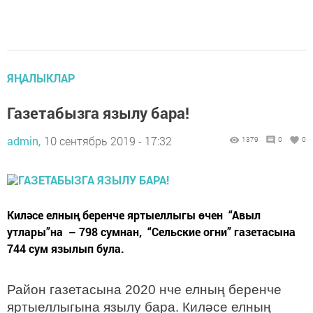
ЯҢАЛЫКЛАР
Газетабызга язылу бара!
admin,
10 сентябрь 2019 - 17:32
1379
0
0
Киләсе елның беренче яртыеллыгы өчен “Авыл
утлары”на – 798 сумнан, “Сельские огни” газетасына
744 сум язылып була.
Район газетасына 2020 нче елның беренче
яртыеллыгына язылу бара. Киләсе елның