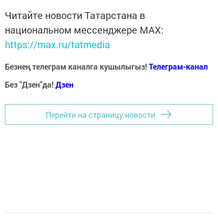
Читайте новости Татарстана в
национальном мессенджере MАХ:
https://max.ru/tatmedia
Безнең телеграм каналга кушылыгыз!
Телеграм-канал
Без "Дзен"да!
Д
зен
Перейти на страницу новости