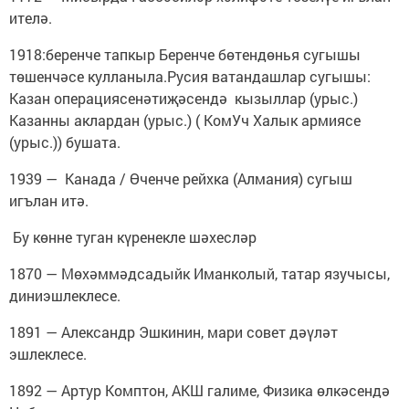
ителә.
1918:беренче тапкыр Беренче бөтендөнья сугышы
төшенчәсе кулланыла.Русия ватандашлар сугышы:
Казан операциясенәтиҗәсендә кызыллар (урыс.)
Казанны аклардан (урыс.) ( КомУч Халык армиясе
(урыс.)) бушата.
1939 — Канада / Өченче рейхка (Алмания) сугыш
игълан итә.
Бу көнне туган күренекле шәхесләр
1870 — Мөхәммәдсадыйк Иманколый, татар язучысы,
диниэшлеклесе.
1891 — Александр Эшкинин, мари совет дәүләт
эшлеклесе.
1892 — Артур Комптон, АКШ галиме, Физика өлкәсендә