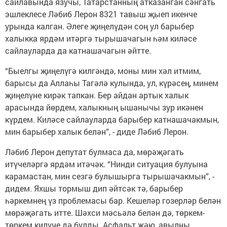
сайлавында язучы, Татарстанның атказанган сәнгать
эшлеклесе Ләбиб Лерон 8321 тавыш җыеп икенче
урында калган. Әлеге җиңелүдән соң ул барыбер
халыкка ярдәм итәргә тырышачагын һәм киләсе
сайлауларда да катнашачагын әйтте.
“Быелгы җиңелүгә килгәндә, моны мин хәл итмим,
барысы да Аллаһы Тагәлә кулында, ул, күрәсең, минем
җиңелүне кирәк тапкан. Бер айдан артык халык
арасында йөрдем, халыкның ышанычы зур икәнен
күрдем. Киләсе сайлауларда барыбер катнашачакмын,
мин барыбер халык белән”, - диде Ләбиб Лерон.
Ләбиб Лерон депутат булмаса да, мөрәҗәгать
итүчеләргә ярдәм итәчәк. “Нинди ситуация булуына
карамастан, мин сезгә булышырга тырышачакмын”, -
дидем. Яхшы тормыш дип әйтсәк тә, барыбер
һәркемнең үз проблемасы бар. Кешеләр гозерләр белән
мөрәҗәгать итте. Шәхси мәсьәлә белән дә, төркем-
төркем килүче дә булды. Асфальт җәю, авылны