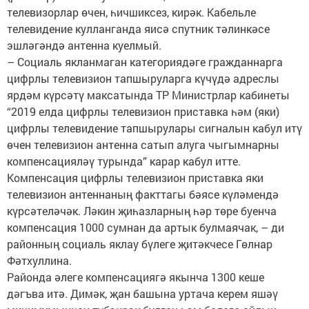
телевизорлар өчен, һичшиксез, кирәк. Кабельле
телевидение кулланганда яисә спутник тәлинкәсе
эшләгәндә антенна куелмый.
– Социаль якланмаган категориядәге гражданнарга
цифрлы телевизион тапшыруларга күчүдә адреслы
ярдәм күрсәтү максатында ТР Министрлар кабинеты
“2019 елда цифрлы телевизион приставка һәм (яки)
цифрлы телевидение тапшырулары сигналын кабул итү
өчен телевизион антенна сатып алуга чыгымнарны
компенсацияләү турында” карар кабул итте.
Компенсация цифрлы телевизион приставка яки
телевизион антеннаның факттагы бәясе күләмендә
күрсәтеләчәк. Ләкин җиһазларның һәр төре буенча
компенсация 1000 сумнан да артык булмаячак, – ди
районның социаль яклау бүлеге җитәкчесе Гөлнар
Фәтхуллина.
Районда әлеге компенсациягә якынча 1300 кеше
дәгъва итә. Димәк, җан башына уртача керем яшәү