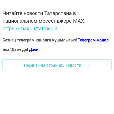
Читайте новости Татарстана в
национальном мессенджере MАХ:
https://max.ru/tatmedia
Безнең телеграм каналга кушылыгыз!
Телеграм-канал
Без "Дзен"да!
Д
зен
Перейти на страницу новости