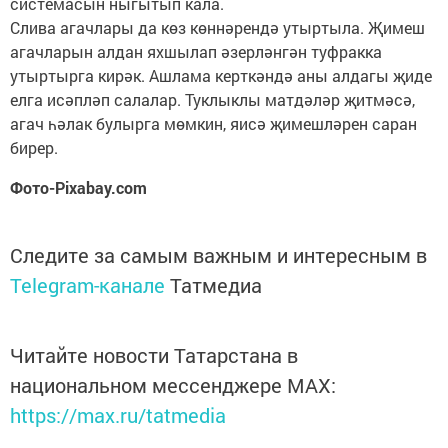
системасын ныгытып кала.
Слива агачлары да көз көннәрендә утыртыла. Җимеш
агачларын алдан яхшылап әзерләнгән туфракка
утыртырга кирәк. Ашлама керткәндә аны алдагы җиде
елга исәпләп салалар. Туклыклы матдәләр җитмәсә,
агач һәлак булырга мөмкин, яисә җимешләрен саран
бирер.
Фото-Pixabay.com
Следите за самым важным и интересным в
Telegram-канале
Татмедиа
Читайте новости Татарстана в
национальном мессенджере MАХ:
https://max.ru/tatmedia