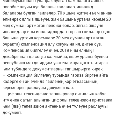
минимумыннан түбәнрәк булган һәм балага айлык
пособие алучы күп балалы гаиләләр, инвалид
балалары булган гаиләләр, 70 яшькә җиткән һәм аннан
өлкәнрәк ялгыз яшәүче, җан башына уртача кереме 20
мең сумнан артмаган пенсионерлар, ялгыз яшәүче
инвалидлар һәм инвалидлардан торган гаиләләр (җан
башына уртача керемнәре 20 мең сумнан артмаган
очракта) компенсация алу хокукына ия, дигән сүз.
Компенсация билгеләү өчен, 2019 нчы елның 1
декабреннән дә соңга калмыйча, яшәү урыны буенча
республика матди ярдәм үзәгенә мөрәҗәгать итәргә
һәм түбәндәге документларны тапшырырга кирәк:
– компенсация билгеләү турында гариза биргән айга
кадәрге өч ай эчендә гаиләнең һәр әгъзасының
керемнәрен раслаучы документлар;
– цифрлы телевидение тапшырулар сигналын кабул
итү өчен сатып алынган цифрлы телевизион приставка
һәм (яки) телевизион антенна өчен түләүне раслаучы
документ.