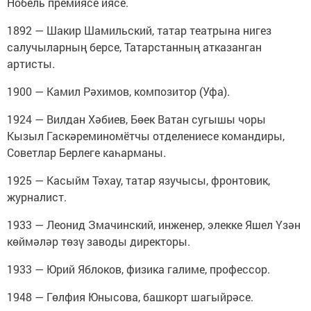
Нобель премиясе иясе.
1892 — Шакир Шамильский, татар театрына нигез
салучыларның берсе, Татарстанның атказанган
артисты.
1900 — Камил Рәхимов, композитор (Уфа).
1924 — Вилдан Хәбиев, Бөек Ватан сугышы чоры
Кызыл Гаскәреминомётчы отделениесе командиры,
Советлар Берлеге каһарманы.
1925 — Касыйм Тәхау, татар язучысы, фронтовик,
журналист.
1933 — Леонид Змачинский, инженер, элекке Яшел Үзән
көймәләр төзү заводы директоры.
1933 — Юрий Яблоков, физика галиме, профессор.
1948 — Гөлфия Юнысова, башкорт шагыйрәсе.