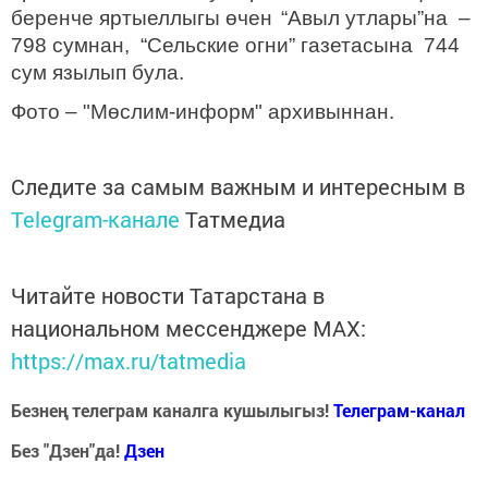
беренче яртыеллыгы өчен
“Авыл утлары”на –
798 сумнан, “Сельские огни” газетасына 744
сум
язылып була
.
Фото – "Мөслим-информ" архивыннан.
Следите за самым важным и интересным в
Telegram-канале
Татмедиа
Читайте новости Татарстана в
национальном мессенджере MАХ:
https://max.ru/tatmedia
Безнең телеграм каналга кушылыгыз!
Телеграм-канал
Без "Дзен"да!
Д
зен