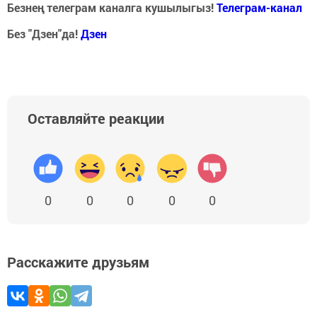
Безнең телеграм каналга кушылыгыз!
Телеграм-канал
Без "Дзен"да!
Д
зен
Оставляйте реакции
0
0
0
0
0
Расскажите друзьям