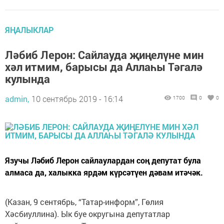
ЯҢАЛЫКЛАР
Ләбиб Лерон: Сайлауда җиңелүне мин
хәл итмим, барысы да Аллаһы Тәгалә
кулында
admin,
10 сентябрь 2019 - 16:14
1700
0
0
Язучы Ләбиб Лерон сайлаулардан соң депутат була
алмаса да, халыкка ярдәм күрсәтүен дәвам итәчәк.
(Казан, 9 сентябрь, “Татар-информ”, Гөлия
Хәсбиуллина). Ык буе округына депутатлар