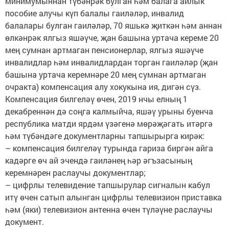
минимумыннан түбәнрәк булган һәм балага айлык
пособие алучы күп балалы гаиләләр, инвалид
балалары булган гаиләләр, 70 яшькә җиткән һәм аннан
өлкәнрәк ялгыз яшәүче, җан башына уртача кереме 20
мең сумнан артмаган пенсионерлар, ялгыз яшәүче
инвалидлар һәм инвалидлардан торган гаиләләр (җан
башына уртача керемнәре 20 мең сумнан артмаган
очракта) компенсация алу хокукына ия, дигән сүз.
Компенсация билгеләү өчен, 2019 нчы елның 1
декабреннән дә соңга калмыйча, яшәү урыны буенча
республика матди ярдәм үзәгенә мөрәҗәгать итәргә
һәм түбәндәге документларны тапшырырга кирәк:
– компенсация билгеләү турында гариза биргән айга
кадәрге өч ай эчендә гаиләнең һәр әгъзасының
керемнәрен раслаучы документлар;
– цифрлы телевидение тапшырулар сигналын кабул
итү өчен сатып алынган цифрлы телевизион приставка
һәм (яки) телевизион антенна өчен түләүне раслаучы
документ.