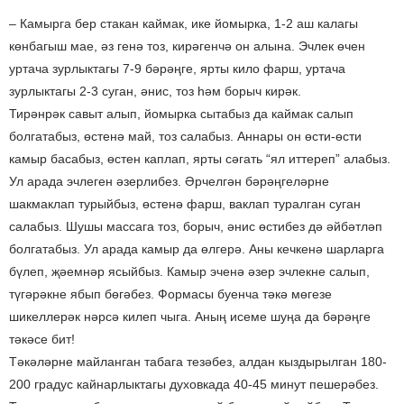
– Камырга бер стакан каймак, ике йомырка, 1-2 аш калагы
көнбагыш мае, әз генә тоз, кирәгенчә он алына. Эчлек өчен
уртача зурлыктагы 7-9 бәрәңге, ярты кило фарш, уртача
зурлыктагы 2-3 суган, әнис, тоз һәм борыч кирәк.
Тирәнрәк савыт алып, йомырка сытабыз да каймак салып
болгатабыз, өстенә май, тоз салабыз. Аннары он өсти-өсти
камыр басабыз, өстен каплап, ярты сәгать “ял иттереп” алабыз.
Ул арада эчлеген әзерлибез. Әрчелгән бәрәңгеләрне
шакмаклап турыйбыз, өстенә фарш, ваклап туралган суган
салабыз. Шушы массага тоз, борыч, әнис өстибез дә әйбәтләп
болгатабыз. Ул арада камыр да өлгерә. Аны кечкенә шарларга
бүлеп, җәемнәр ясыйбыз. Камыр эченә әзер эчлекне салып,
түгәрәкне ябып бөгәбез. Формасы буенча тәкә мөгезе
шикеллерәк нәрсә килеп чыга. Аның исеме шуңа да бәрәңге
тәкәсе бит!
Тәкәләрне майланган табага тезәбез, алдан кыздырылган 180-
200 градус кайнарлыктагы духовкада 40-45 минут пешерәбез.