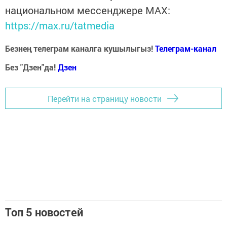
национальном мессенджере MАХ:
https://max.ru/tatmedia
Безнең телеграм каналга кушылыгыз!
Телеграм-канал
Без "Дзен"да!
Д
зен
Перейти на страницу новости
Топ 5 новостей