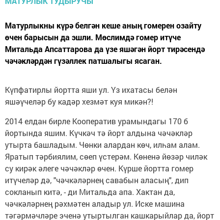
Матурлыкны күрә белгән кеше аның гомерен озайту
өчен барысын да эшли. Мөслимдә гомер итүче
Митальда Апсаттарова да үзе яшәгән йорт тирәсендә
чәчәкләрдән гүзәллек патшалыгы ясаган.
Күпфатирлы йортта яши ул. Үз ихатасы белән
яшәүчеләр бу кадәр хезмәт куя микән?!
2014 елдан бирле Кооператив урамындагы 170 б
йортында яшим. Күчкәч тә йорт алдына чәчәкләр
утырта башладым. Чөнки алардан көч, илһам алам.
Яратып тәрбиялим, сөеп үстерәм. Көненә йөзәр чиләк
су кирәк әлеге чәчәкләр өчен. Күрше йортта гомер
итүчеләр дә, "чәчкәләрнең савабын аласың", дип
сокланып китә, - ди Митальда апа. Хактан да,
чәчкәләрнең рәхмәтен аладыр ул. Иске машина
тәгәрмәчләре эченә утыртылган кашкарыйлар да, йорт