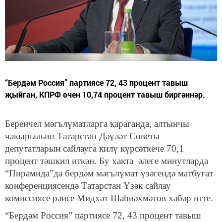
“Бердәм Россия” партиясе 72, 43 процент тавыш
җыйган, КПРФ өчен 10,74 процент тавыш биргәннәр.
Беренчел мәгълүматларга караганда, алтынчы
чакырылыш Татарстан Дәүләт Советы
депутатларын сайлауга килү күрсәткече 70,1
процент тәшкил иткән. Бу хакта әлеге минутларда
“Пирамида”да бердәм мәгълүмат үзәгендә матбугат
конференциясендә Татарстан Үзәк сайлау
комиссиясе рәисе Мидхәт Шаһиәхмәтов хәбәр итте.
“Бердәм Россия” партиясе 72, 43 процент тавыш