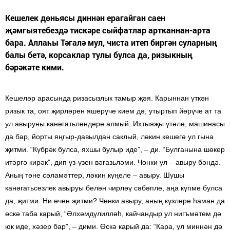
Кешелек дөньясы диннән ерагайган саен
җәмгыятебездә тискәре сыйфатлар артканнан-арта
бара. Аллаһы Тәгалә мул, чиста итеп биргән суларның
балы бетә, корсаклар тулы булса да, ризыкның
бәрәкәте кими.
Кешеләр арасында ризасызлык тамыр җәя. Карыннан үткән
ризык та, оят җирләрен яшерүче кием дә, утыртып йөрүче ат та
ул авыруны канәгатьләндерә алмый. Ихтыяҗы үтәлә, машинасы
да бар, йорты яңгыр-давылдан саклый, ләкин кешегә ул гына
җитми. “Күбрәк булса, яхшы булыр иде”, – ди. “Булганына шөкер
итәргә кирәк”, дип үз-үзен вәгазьләми. Чөнки ул – авыру бәндә.
Аның тәне сәламәттер, ләкин күңеле – авыру. Шушы
канәгатьсезлек авыруы белән чирләү сәбәпле, аңа күпме булса
да, җитми. Ни өчен җитми? Чөнки авыру, аның күзләре һаман да
өскә таба карый, “Әлхәмдүлилләһ, кайчандыр ул нигъмәтем дә
юк иде, хәзер бар”, – дими. Өскә карый да: “Кара, ул миннән дә