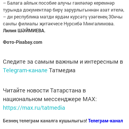
– Балага айлык пособие алучы гаиләләр керемнәр
турында документлар бирү зарурлыгыннан азат ителә,
– ди республика матди ярдәм күрсәтү үзәгенең 30нчы
санлы филиалы җитәкчесе Нурсибә Мингалимова.
Лилия ШӘЙМИЕВА.
Фото-Pixabay.com
Следите за самым важным и интересным в
Telegram-канале
Татмедиа
Читайте новости Татарстана в
национальном мессенджере MАХ:
https://max.ru/tatmedia
Безнең телеграм каналга кушылыгыз!
Телеграм-канал