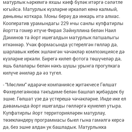
матурлык һәркемгә яхшы кәеф бүләк итәргә сәләтле
югыйсә. Матурлык күзләрне иркәләп кенә калмый,
дөньяны коткара. Моны берәү дә инкарь итә алмас.
Кооператив урамындагы 229 нчы санлы күпфатирлы
йортта гомер итүче Фирая Зәйнуллина белән Наил
Дәминов та йорт ишегалдын матурлык патшалыгы
иткәннәр. Учак формасында үстерелгән гөлләр дә,
шарлавык кебек эшләнгән чәчәкләр композициясе дә
күзләрне иркәли. Бирегә килеп фотога төшүчеләр дә,
яшь балалары белән нәкъ шушы урынга прогулкага
килүче әниләр дә әз түгел.
- "Мөслим" идарәче компаниясе җитәкчесе Гөлшат
Фәхерлегаянова тәкъдиме белән башлап җибәрдек бу
эшне. Гөлшат үзе дә үстерешә чәчәкләрне. Инде ике ел
дәвамында йорт ишегалды гөлләргә күмелеп утыра.
Күпфатирлы йорт территорияләрен матурлау,
төзекләндерү программасы быел гына гамәлгә керсә
дә, без эшне алдан ук башладык. Матурлыкка