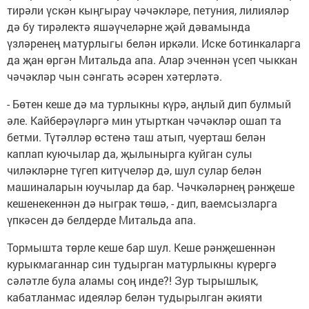
тирәли үскән кыңгырау чәчәкләре, петуния, лилияләр
дә бу тирәлектә яшәүчеләрне җәй дәвамында
үзләренең матурлыгы белән иркәли. Иске ботинкаларга
да җан өргән Митальда апа. Алар эченнән үсеп чыккан
чәчәкләр чын сәнгать әсәрен хәтерләтә.
- Бөтен кеше дә ма турлыкны күрә, аңлый дип булмый
әле. Кайберәүләргә мин утырткан чәчәкләр ошап та
бетми. Түтәлләр өстенә таш атып, чуерташ белән
каплап куючылар да, җылынырга куйган сулы
чиләкләрне түгеп китүчеләр дә, шул сулар белән
машиналарын юучылар да бар. Чәчкәләрнең рәнҗеше
кешенекеннән дә ныграк төшә, - дип, ваемсызларга
үпкәсен дә белдерде Митальда апа.
Тормышта төрле кеше бар шул. Кеше рәнҗешеннән
курыкмаганнар син тудырган матурлыкны күрергә
сәләтле була аламы соң инде?! Зур тырышлык,
кабатланмас идеяләр белән тудырылган әкияти