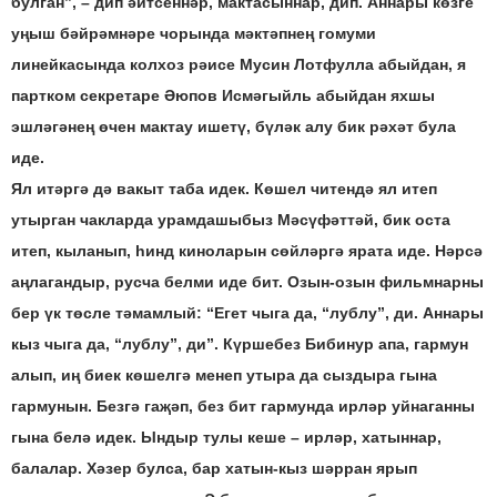
булган”, – дип әйтсеннәр, мактасыннар, дип. Аннары көзге
уңыш бәйрәмнәре чорында мәктәпнең гомуми
линейкасында колхоз рәисе Мусин Лотфулла абыйдан, я
партком секретаре Әюпов Исмәгыйль абыйдан яхшы
эшләгәнең өчен мактау ишетү, бүләк алу бик рәхәт була
иде.
Ял итәргә дә вакыт таба идек. Көшел читендә ял итеп
утырган чакларда урамдашыбыз Мәсүфәттәй, бик оста
итеп, кыланып, һинд киноларын сөйләргә ярата иде. Нәрсә
аңлагандыр, русча белми иде бит. Озын-озын фильмнарны
бер үк төсле тәмамлый: “Егет чыга да, “лублу”, ди. Аннары
кыз чыга да, “лублу”, ди”. Күршебез Бибинур апа, гармун
алып, иң биек көшелгә менеп утыра да сыздыра гына
гармунын. Безгә гаҗәп, без бит гармунда ирләр уйнаганны
гына белә идек. Ындыр тулы кеше – ирләр, хатыннар,
балалар. Хәзер булса, бар хатын-кыз шәрран ярып