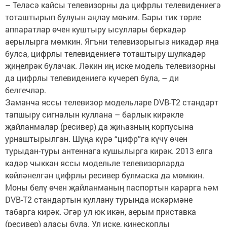
– Теләсә кайсы телевизорны да цифрлы телевидениегә
тоташтырып булуын аңлау мөһим. Бары тик төрле
аппаратлар өчен куштыру ысуллары беркадәр
аерылырга мөмкин. Ягъни телевизорыгыз никадәр яңа
булса, цифрлы телевидениегә тоташтыру шулкадәр
җиңелрәк булачак. Ләкин иң иске модель телевизорны
да цифрлы телевидениегә күчереп була, – ди
белгечләр.
Заманча яссы телевизор модельләре DVB-T2 стандарт
тапшыру сигналын куллана – барлык кирәкле
җайланмалар (ресивер) да җиһазның корпусына
урнаштырылган. Шуңа күрә “цифр”га күчү өчен
турыдан-туры антеннага кушылырга кирәк. 2013 елга
кадәр чыккан яссы модельле телевизорларда
көйләнелгән цифрлы ресивер булмаска да мөмкин.
Моны белү өчен җайланманың паспортын карарга һәм
DVB-T2 стандартын куллану турында искәрмәне
табарга кирәк. Әгәр ул юк икән, аерым приставка
(ресивер) аласы була. Ул иске, кинескоплы