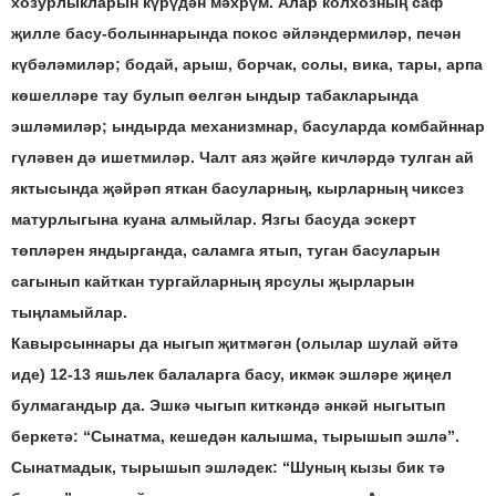
хозурлыкларын күрүдән мәхрүм. Алар колхозның саф
җилле басу-болыннарында покос әйләндермиләр, печән
күбәләмиләр; бодай, арыш, борчак, солы, вика, тары, арпа
көшелләре тау булып өелгән ындыр табакларында
эшләмиләр; ындырда механизмнар, басуларда комбайннар
гүләвен дә ишетмиләр. Чалт аяз җәйге кичләрдә тулган ай
яктысында җәйрәп яткан басуларның, кырларның чиксез
матурлыгына куана алмыйлар. Язгы басуда эскерт
төпләрен яндырганда, саламга ятып, туган басуларын
сагынып кайткан тургайларның ярсулы җырларын
тыңламыйлар.
Кавырсыннары да ныгып җитмәгән (олылар шулай әйтә
иде) 12-13 яшьлек балаларга басу, икмәк эшләре җиңел
булмагандыр да. Эшкә чыгып киткәндә әнкәй ныгытып
беркетә: “Сынатма, кешедән калышма, тырышып эшлә”.
Сынатмадык, тырышып эшләдек: “Шуның кызы бик тә