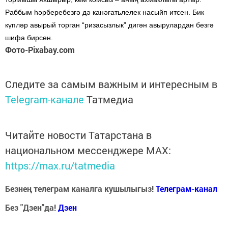
Раббым һәрберебезгә дә канәгатьлелек насыйп итсен. Бик
күпләр авырый торган “ризасызлык” дигән авырулардан безгә
шифа бирсен.
Фото-Pixabay.com
Следите за самым важным и интересным в
Telegram-канале
Татмедиа
Читайте новости Татарстана в
национальном мессенджере MАХ:
https://max.ru/tatmedia
Безнең телеграм каналга кушылыгыз!
Телеграм-канал
Без "Дзен"да!
Д
зен