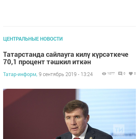
ЦЕНТРАЛЬНЫЕ НОВОСТИ
Татарстанда сайлауга килү күрсәткече
70,1 процент тәшкил иткән
Татар-информ,
9 сентябрь 2019 - 13:24
1077
0
0