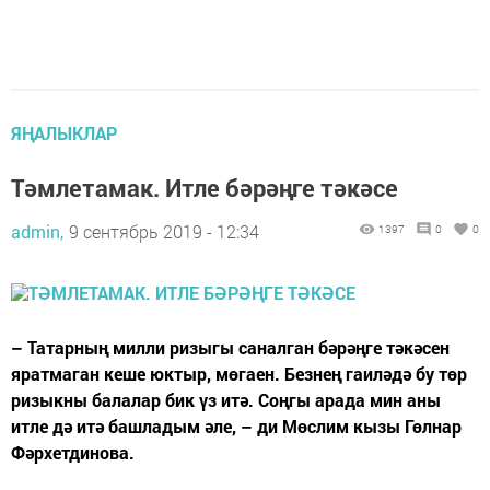
ЯҢАЛЫКЛАР
Тәмлетамак. Итле бәрәңге тәкәсе
admin,
9 сентябрь 2019 - 12:34
1397
0
0
– Татарның милли ризыгы саналган бәрәңге тәкәсен
яратмаган кеше юктыр, мөгаен. Безнең гаиләдә бу төр
ризыкны балалар бик үз итә. Соңгы арада мин аны
итле дә итә башладым әле, – ди Мөслим кызы Гөлнар
Фәрхетдинова.