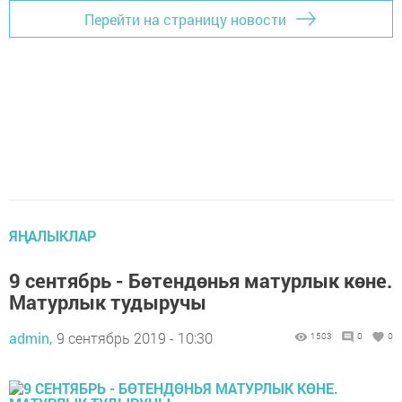
Перейти на страницу новости
ЯҢАЛЫКЛАР
9 сентябрь - Бөтендөнья матурлык көне.
Матурлык тудыручы
admin,
9 сентябрь 2019 - 10:30
1503
0
0