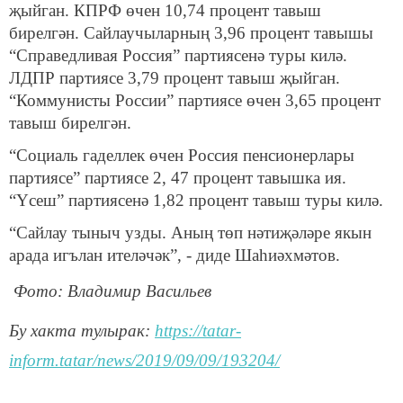
җыйган. КПРФ өчен 10,74 процент тавыш
бирелгән. Сайлаучыларның 3,96 процент тавышы
“Справедливая Россия” партиясенә туры килә.
ЛДПР партиясе 3,79 процент тавыш җыйган.
“Коммунисты России” партиясе өчен 3,65 процент
тавыш бирелгән.
“Социаль гаделлек өчен Россия пенсионерлары
партиясе” партиясе 2, 47 процент тавышка ия.
“Үсеш” партиясенә 1,82 процент тавыш туры килә.
“Сайлау тыныч узды. Аның төп нәтиҗәләре якын
арада игълан ителәчәк”, - диде Шаһиәхмәтов.
Фото: Владимир Васильев
Бу хакта тулырак:
https://tatar-
inform.tatar/news/2019/09/09/193204/