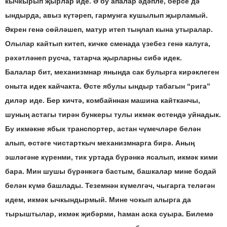
кычкырып җырлар иде. Ә бу апалар әдәпле, берсе дә
ындырда, авыз күтәреп, гармунга кушылып җырламый.
Әкрен генә сөйләшеп, матур итеп тыңлап кына утыралар.
Олылар кайтып китеп, кичке сменада үзебез генә калуга,
рәхәтләнеп русча, татарча җырларны сибә идек.
Балалар бит, механизмнар янында сак булырга кирәклеген
оныта идек кайчакта. Өсте ябулы ындыр табагын “рига”
диләр иде. Бер кичтә, комбайннан машина кайтканчы,
шуның астагы тирән бункеры тулы икмәк өстендә уйнадык.
Бу икмәкне ябык транспортер, астан чүмечләре белән
алып, өстәге чистарткыч механизмнарга бирә. Аның
эшләгәне күренми, тик уртада бүрәнкә ясалып, икмәк кими
бара. Мин шушы бүрәнкәгә бастым, башкалар мине бодай
белән күмә башлады. Теземнән күмелгәч, чыгарга теләгән
идем, икмәк ычкындырмый. Мине чокып алырга да
тырыштылар, икмәк җибәрми, һаман аска суыра. Билемә