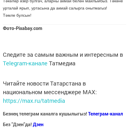
Тәкәләр әзер булгач, аларны акмай белән майлыйбыз. Тәкәне
урталай ярып, уртасына да акмай салырга онытмагыз!
Тәмле булсын!
Фото-Pixabay.com
Следите за самым важным и интересным в
Telegram-канале
Татмедиа
Читайте новости Татарстана в
национальном мессенджере MАХ:
https://max.ru/tatmedia
Безнең телеграм каналга кушылыгыз!
Телеграм-канал
Без "Дзен"да!
Д
зен