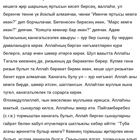
кешегә җир шарының яртысын кисеп бирсәң, валлаһи, ул
беренче төнне үк йоклый алмаячак, чөнки “Икенче яртысы кемгә
икән?” дип борчылачак. Бөтенесен бирәсең икән, “Марс кемгә
икән?” диячәк. “Кояшта кемнәр бар икән?” диячәк. Адәм
баласының канәгатьсезлек авыруы – зур бер сынау. Бу чирдән
дәваланырга кирәк. Аллаһның биргән нигъмәтләрен күрә
белергә, алар өчен шөкер итәргә кирәк. Шул вакытта Аллаһы
Тәгалә киемнең дә, ризыкның да бәрәкәтен бирер. Күпме генә
ризык булып та Аллаһ бәрәкәт бирми икән, кеше шул ризыктан
бәхет күрә алмаячак. Канәгать булу ул – зур нигъмәт. Аллаһ аны
кемгә бирде, шөкер итсен, шатлансын. Аллаһтан муллык кына
түгел, канәгатьлелек тә сорарга кирәк.
Әлхәмдүллилләһ, чын мөселман муллыкка ирешсә, Аллаһны
мактый, сынаулар килсә, Аллаһны зикер итә. Пәйгамбәребез
(с.г.в.) тормыштан канәгать булып, Аллаһ биргән сынауларны
гайрәт белән кабул итүчеләргә шатлыклы хәбәр әйтте: “Түбә
агачы җәннәттә булыр кемгә? Кемнең тормышы җитәрлек кенә
булып, ислам динендә булса. Очын-очка ялгап, тормышын алып