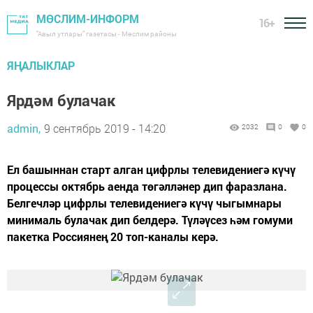
МӨСЛИМ-ИНФОРМ
16+
"Авыл утлары" газетасы - Мөслим районы
ЯҢАЛЫКЛАР
Ярдәм булачак
admin,
9 сентябрь 2019 - 14:20
2032
0
0
Ел башыннан старт алган цифрлы телевидениегә күчү
процессы октябрь аенда төгәлләнер дип фаразлана.
Белгечләр цифрлы телевидениегә күчү чыгымнары
минималь булачак дип белдерә. Түләүсез һәм гомуми
пакетка Россиянең 20 топ-каналы керә.