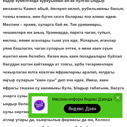
кадәр күмелгәндә куркуыннан ап-ак булган ындыр
механигы Камил абый, йөгереп килеп, рубильникны басып,
токны өзмәсә, мин бүген сезгә боларны яза алмас идем.
Мөслим – әрәмә, суларга бай як. Тик урманнары,
чишмәләре юк аның. Урамнарда, паркта чаган, тупыл,
миләш, өянке агачлары гына үсә иде. Язларын, агачлар
уяна башлагач, чаган суларын эчтек, ә менә каен суын
ишетеп кенә беләбез. Көзен яшь каен посадкалары буйлап
басудан эштән кайтканда ат тоягы, арба тәгәрмәчләре
чокырлаган юлга коелган яфракларны аралап, юлдагы
яңгыр суларын “каен суы” дип эчә идек. Имеш, каен
яфрагы төшкән су каенныкы була. Ындыр табагына, басуга
эчәргә суны агач мичкәләр белән китерәләр иде. Суны
Мөслим-информ Яндекс Дзенда
ындыр белән янәшәдәге атлар утары янындагы тәмле
Яндекс Дзен
сулы сиртмәле коедан гына салдылар. Хәзер анда кое да,
атлар утары да, сыерчылык фермасы да юк, Колхоз