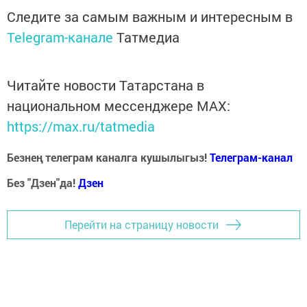
Следите за самым важным и интересным в
Telegram-канале
Татмедиа
Читайте новости Татарстана в
национальном мессенджере MАХ:
https://max.ru/tatmedia
Безнең телеграм каналга кушылыгыз!
Телеграм-канал
Без "Дзен"да!
Д
зен
Перейти на страницу новости