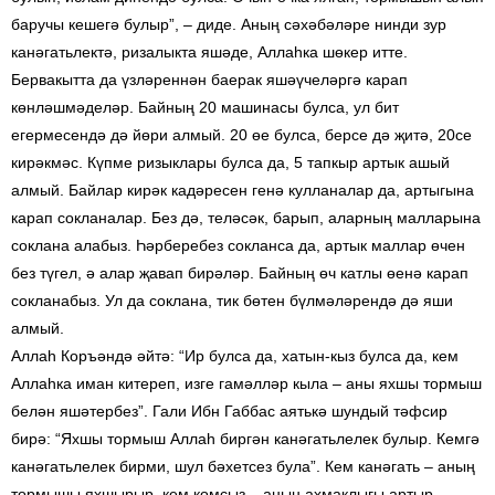
баручы кешегә булыр”, – диде. Аның сәхәбәләре нинди зур
канәгатьлектә, ризалыкта яшәде, Аллаһка шөкер итте.
Бервакытта да үзләреннән баерак яшәүчеләргә карап
көнләшмәделәр. Байның 20 машинасы булса, ул бит
егермесендә дә йөри алмый. 20 өе булса, берсе дә җитә, 20се
кирәкмәс. Күпме ризыклары булса да, 5 тапкыр артык ашый
алмый. Байлар кирәк кадәресен генә кулланалар да, артыгына
карап сокланалар. Без дә, теләсәк, барып, аларның малларына
соклана алабыз. Һәрберебез сокланса да, артык маллар өчен
без түгел, ә алар җавап бирәләр. Байның өч катлы өенә карап
сокланабыз. Ул да соклана, тик бөтен бүлмәләрендә дә яши
алмый.
Аллаһ Коръәндә әйтә: “Ир булса да, хатын-кыз булса да, кем
Аллаһка иман китереп, изге гамәлләр кыла – аны яхшы тормыш
белән яшәтербез”. Гали Ибн Габбас аятькә шундый тәфсир
бирә: “Яхшы тормыш Аллаһ биргән канәгатьлелек булыр. Кемгә
канәгатьлелек бирми, шул бәхетсез була”. Кем канәгать – аның
тормышы яхшырыр, кем комсыз – аның ахмаклыгы артыр.