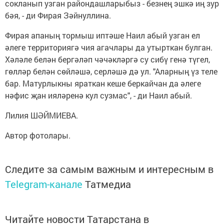
сокланып узган райондашларыбыз - безнең эшкә иң зур
бәя, - ди Фирая Зәйнуллина.
Фирая апаның тормыш иптәше Наил абый узган ел
әлеге территориягә чия агачлары да утырткан булган.
Хәләле белән бергәләп чәчәкләргә су сибү генә түгел,
гөлләр белән сөйләшә, серләшә дә ул. "Аларның үз теле
бар. Матурлыкны яраткан кеше беркайчан да әлеге
нәфис җан ияләренә кул сузмас", - ди Наил абый.
Лилия ШӘЙМИЕВА.
Автор фотолары.
Следите за самым важным и интересным в
Telegram-канале
Татмедиа
Читайте новости Татарстана в