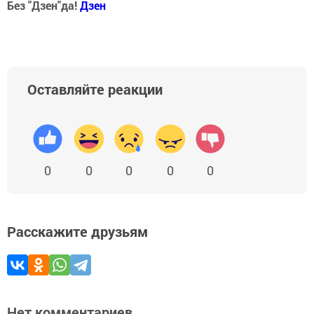
Без "Дзен"да!
Д
зен
Оставляйте реакции
0
0
0
0
0
Расскажите друзьям
Нет комментариев