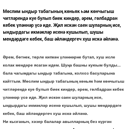
Мөслим ындыр табагының көньяк һәм көнчыгыш
читләрендә куе булып биек киндер, әрем, гөлбадран
кебек үләннәр үсә иде. Җил искән саен шуларның исе,
ындырдагы икмәкләр исенә кушылып, шушы
мендәрдәге кебек, баш әйләндергеч хуш искә әйләнә.
Әрем, бөтнек, төрле кипкән үләннәрне бутап, хуш исле
колак мендәре ясаган идем. Шуңа башны куюым булды...
бала чагымдагы ындыр табагына, колхоз басуларына
кайттым. Мөслим ындыр табагының көньяк һәм көнчыгыш
читләрендә куе булып биек киндер, әрем, гөлбадран кебек
үләннәр үсә иде. Җил искән саен шуларның исе,
ындырдагы икмәкләр исенә кушылып, шушы мендәрдәге
кебек, баш әйләндергеч хуш искә әйләнә.
Ни кызганыч, хәзер балалар авылларның без күргән