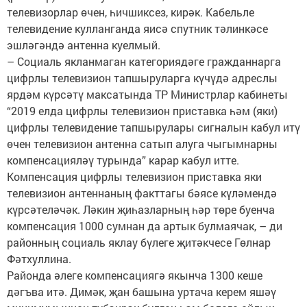
телевизорлар өчен, һичшиксез, кирәк. Кабельле
телевидение кулланганда яисә спутник тәлинкәсе
эшләгәндә антенна куелмый.
– Социаль якланмаган категориядәге гражданнарга
цифрлы телевизион тапшыруларга күчүдә адреслы
ярдәм күрсәтү максатында ТР Министрлар кабинеты
“2019 елда цифрлы телевизион приставка һәм (яки)
цифрлы телевидение тапшырулары сигналын кабул итү
өчен телевизион антенна сатып алуга чыгымнарны
компенсацияләү турында” карар кабул итте.
Компенсация цифрлы телевизион приставка яки
телевизион антеннаның факттагы бәясе күләмендә
күрсәтеләчәк. Ләкин җиһазларның һәр төре буенча
компенсация 1000 сумнан да артык булмаячак, – ди
районның социаль яклау бүлеге җитәкчесе Гөлнар
Фәтхуллина.
Районда әлеге компенсациягә якынча 1300 кеше
дәгъва итә. Димәк, җан башына уртача керем яшәү