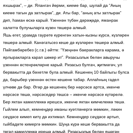
яхшырак”, – ди. Ялангач йөрми, киеме бар, шулай да “Аның
киеме тагын да затлырак”, ди. Аты бар, “аның аты затлырак”
дип, һаман өскә карый. Үзеннән түбән дәрәҗәдә, яманрак
халәттә булучыларга күзен төшерә алмый.
Яшь егет, урамда гаурәте күренгән хатын-кызны күрсә, күзләрен
төшерә алмый. Канәгатьсез кеше дә күзләрен төшерә алмый.
Пәйгамбәребез (с.г.в.) әйтте: “Үзеңнән баеракларга карама, ә
ярлыракларга карап шөкер ит”. Ризасызлык белән авыручы
үзеннән өстенрәкләрне карый. Ризасыз булгач, җитмәгәч, ул
бервакытта да бәхетле була алмый. Кешенең 10 байлыгы булса
да, барыбер үзеннән өстен кешене табар. Аллаһның гадел
үлчәве дә бар. Әгәр дә кешенең бер нәрсәсе артса, икенче
нәрсәсе төшә, нәрсәседер төшсә – икенче нәрсәсе күтәрелә.
Бер яктан камиллеккә ирешсә, икенче яктан кимчелеккә төшә.
Гыйлем алып, кемнеңдер иманы куәтләнергә мөмкин, ләкин
сәүдәсе кимеп китү дә ихтимал. Кемнеңдер сәүдәсе артып,
гыйбадәте кимергә мөмкин. Шуңа күрә кеше бервакытта да
төгәл камиллеккә ирешә алмый. Ризасызлык белән яшәгән