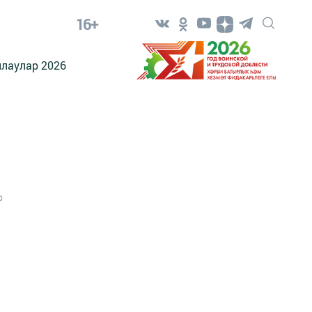
16+
лаулар 2026
0