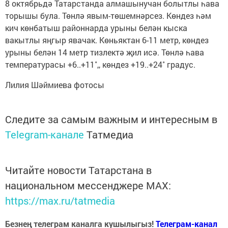
8 октябрьдә Татарстанда алмашынучан болытлы һава
торышы була. Төнлә явым-төшемнәрсез. Көндез һәм
кич көнбатыш районнарда урыны белән кыска
вакытлы яңгыр явачак. Көньяктан 6-11 метр, көндез
урыны белән 14 метр тизлектә җил исә. Төнлә һава
температурасы +6..+11˚,, көндез +19..+24˚ градус.
Лилия Шәймиева фотосы
Следите за самым важным и интересным в
Telegram-канале
Татмедиа
Читайте новости Татарстана в
национальном мессенджере MАХ:
https://max.ru/tatmedia
Безнең телеграм каналга кушылыгыз!
Телеграм-канал