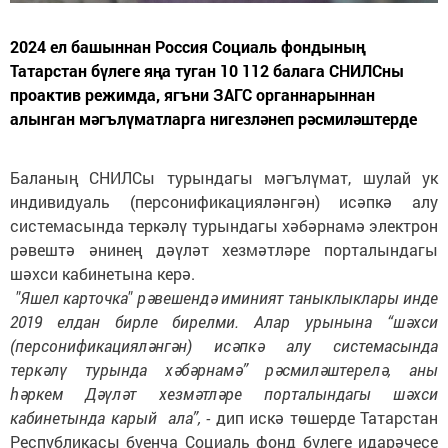
2024 ел башыннан Россия Социаль фондының
Татарстан бүлеге яңа туган 10 112 балага СНИЛСны
проактив режимда, ягъни ЗАГС органнарыннан
алынган мәгълүматларга нигезләнеп рәсмиләштерде
Баланың СНИЛСы турындагы мәгълүмат, шулай ук
индивидуаль (персонификацияләнгән) исәпкә алу
системасында теркәлү турындагы хәбәрнамә электрон
рәвештә әнинең дәүләт хезмәтләре порталындагы
шәхси кабинетына керә.
"Яшел карточка" рәвешендә иминият таныклыклары инде
2019 елдан бирле бирелми. Алар урынына “шәхси
(персонификацияләнгән) исәпкә алу системасында
теркәлү турында хәбәрнамә” рәсмиләштерелә, аны
һәркем Дәүләт хезмәтләре порталындагы шәхси
кабинетында карый ала”, -
дип искә төшерде Татарстан
Республикасы буенча Социаль фонд бүлеге идарәчесе