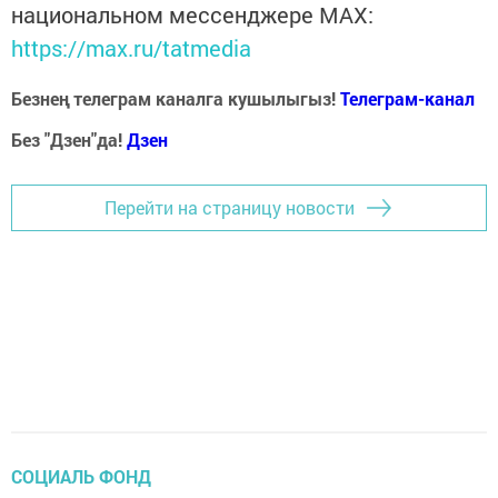
национальном мессенджере MАХ:
https://max.ru/tatmedia
Безнең телеграм каналга кушылыгыз!
Телеграм-канал
Без "Дзен"да!
Д
зен
Перейти на страницу новости
СОЦИАЛЬ ФОНД