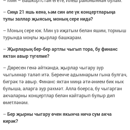
– Мин – Башкортстан егете, Илеш районыннан булам.
–
Сиңа 21 яшь кенә, һәм син әле үк концертларыңа
тулы заллар җыясың, моның сере нидә?
– Моның сере юк. Мин үз иҗатым белән яшим, тормыш
турында моңлы җырлар башкарам.
–
Җырларың бер-бер артлы чыгып тора, бу
финанс
яктан авыр түгелме?
– Дөресен генә әйткәндә, җырлар чыгару зур
чыгымнар таләп итә. Беренче адымнарым гына булгач,
бигрәк тә авыр. Финанс яктан миңа әти-әнием бик нык
булыша, аларга зур рәхмәт. Алла боерса, бу чыгарган
акчаларны концертлар белән кайтарып булыр дип
өметләнәм.
–
Бер җырны чыгару өчен якынча ничә сум акча
кирәк?