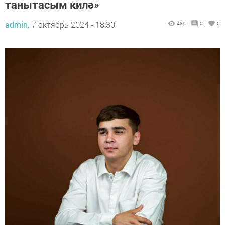
танытасым килә»
admin,
7 октябрь 2024 - 18:30
489
0
0