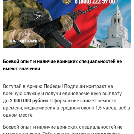
Боевой опыт и наличие воинских специальностей не
имеют значения
Вступай в Армию Победы! Подпиши контракт на
военную службу и получи единовременную выплату
до
2 000 000 рублей
. Оформление займет немного
времени, медкомиссия в среднем около 1,5 часов, всё в
одном месте.
Боевой опыт и наличие воинских специальностей не
имеют значения. Тебя научат, помогут и поддержат.