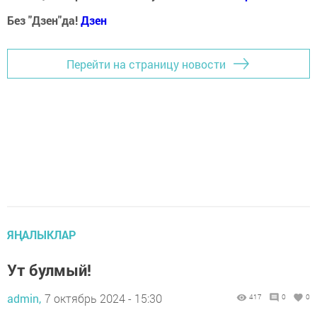
Без "Дзен"да!
Д
зен
Перейти на страницу новости
ЯҢАЛЫКЛАР
Ут булмый!
admin,
7 октябрь 2024 - 15:30
417
0
0