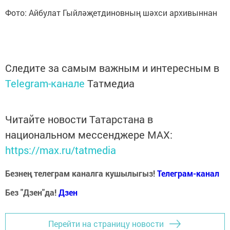
Фото: Айбулат Гыйләҗетдиновның шәхси архивыннан
Следите за самым важным и интересным в
Telegram-канале
Татмедиа
Читайте новости Татарстана в
национальном мессенджере MАХ:
https://max.ru/tatmedia
Безнең телеграм каналга кушылыгыз!
Телеграм-канал
Без "Дзен"да!
Д
зен
Перейти на страницу новости