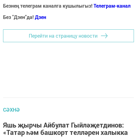
Безнең телеграм каналга кушылыгыз!
Телеграм-канал
Без "Дзен"да!
Д
зен
Перейти на страницу новости
СӘХНӘ
Яшь җырчы Айбулат Гыйләҗетдинов:
«Татар һәм башкорт телләрен халыкка