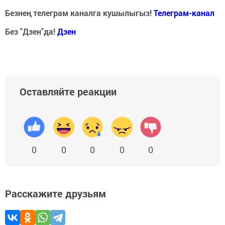
Безнең телеграм каналга кушылыгыз!
Телеграм-канал
Без "Дзен"да!
Д
зен
Оставляйте реакции
0
0
0
0
0
Расскажите друзьям