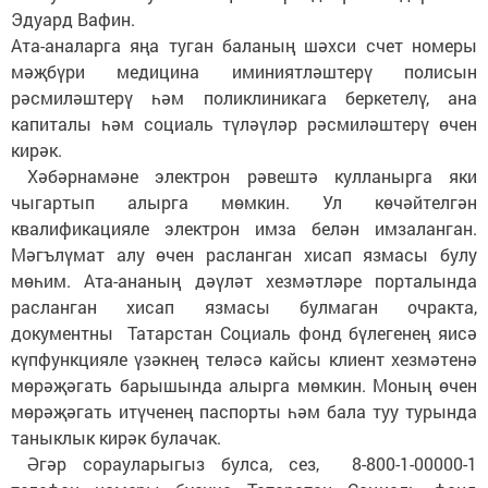
Эдуард Вафин.
Ата-аналарга яңа туган баланың шәхси счет номеры
мәҗбүри медицина иминиятләштерү полисын
рәсмиләштерү һәм поликлиникага беркетелү, ана
капиталы һәм социаль түләүләр рәсмиләштерү өчен
кирәк.
Хәбәрнамәне электрон рәвештә кулланырга яки
чыгартып алырга мөмкин. Ул көчәйтелгән
квалификацияле электрон имза белән имзаланган.
Мәгълүмат алу өчен расланган хисап язмасы булу
мөһим. Ата-ананың дәүләт хезмәтләре порталында
расланган хисап язмасы булмаган очракта,
документны Татарстан Социаль фонд бүлегенең яисә
күпфункцияле үзәкнең теләсә кайсы клиент хезмәтенә
мөрәҗәгать барышында алырга мөмкин. Моның өчен
мөрәҗәгать итүченең паспорты һәм бала туу турында
таныклык кирәк булачак.
Әгәр сорауларыгыз булса, сез, 8-800-1-00000-1