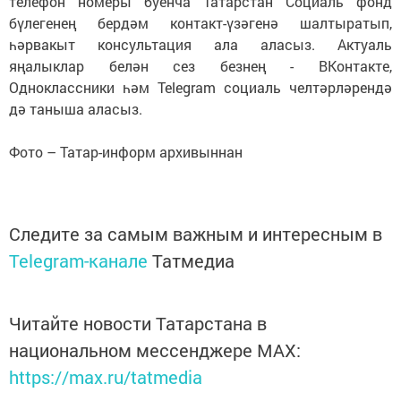
телефон номеры буенча Татарстан Социаль фонд
бүлегенең бердәм контакт-үзәгенә шалтыратып,
һәрвакыт консультация ала аласыз. Актуаль
яңалыклар белән сез безнең - ВКонтакте,
Одноклассники һәм Telegram социаль челтәрләрендә
дә таныша аласыз.
Фото – Татар-информ архивыннан
Следите за самым важным и интересным в
Telegram-канале
Татмедиа
Читайте новости Татарстана в
национальном мессенджере MАХ:
https://max.ru/tatmedia