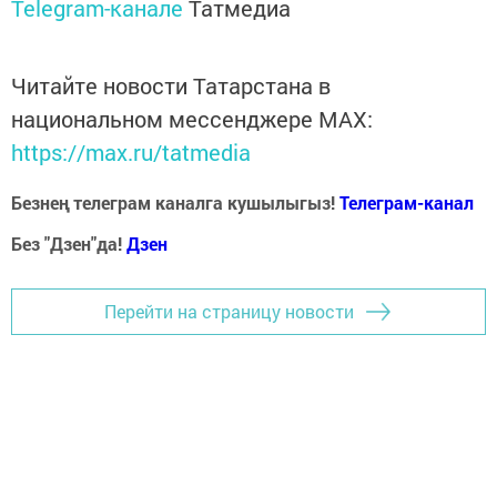
Telegram-канале
Татмедиа
Читайте новости Татарстана в
национальном мессенджере MАХ:
https://max.ru/tatmedia
Безнең телеграм каналга кушылыгыз!
Телеграм-канал
Без "Дзен"да!
Д
зен
Перейти на страницу новости