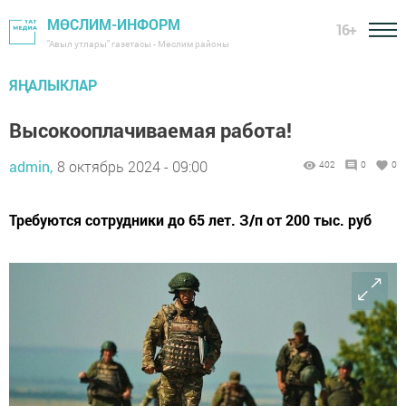
МӨСЛИМ-ИНФОРМ
16+
"Авыл утлары" газетасы - Мөслим районы
ЯҢАЛЫКЛАР
Высокооплачиваемая работа!
admin,
8 октябрь 2024 - 09:00
402
0
0
Требуются сотрудники до 65 лет. З/п от 200 тыс. руб