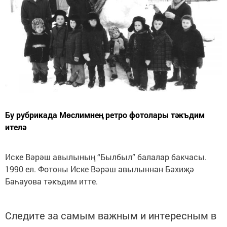
Бу рубрикада Мөслимнең ретро фотолары тәкъдим
ителә
Иске Вәрәш авылының “Былбыл” балалар бакчасы.
1990 ел. Фотоны Иске Вәрәш авылыннан Бәхиҗә
Баһауова тәкъдим итте.
Следите за самым важным и интересным в