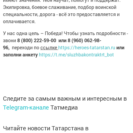
Экипировка, боевое слаживание, подбор воинской
специальности, дорога - всё это предоставляется и
оплачивается.
У нас одна цель – Победа! Чтобы узнать подробности -
звони
8 (800) 222-59-00 или
8 (960) 062-98-
96
,
переходи по
ссылке
https://heroes-tatarstan.ru
или
заполни анкету
https://t.me/sluzhbakontraktrt_bot
Следите за самым важным и интересным в
Telegram-канале
Татмедиа
Читайте новости Татарстана в