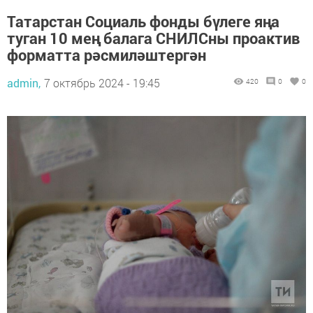
Татарстан Социаль фонды бүлеге яңа
туган 10 мең балага СНИЛСны проактив
форматта рәсмиләштергән
admin,
7 октябрь 2024 - 19:45
420
0
0