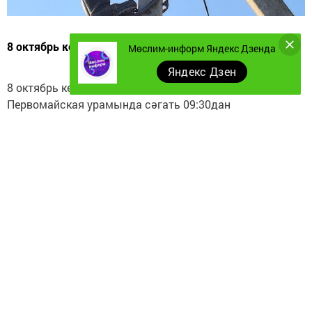
8 октябрь көнне ут булмый
Мөслим-информ Яндекс Дзенда
Яндекс Дзен
8 октябрь көнне Бикмәч авылының
Первомайская урамында сәгать 09:30дан
12:00га кадәр ремонт эшләре башкарылу
сәбәпле электр бирү туктатылып тора.
Фото – Мөслим-информ архивыннан
Следите за самым важным и интересным в
Telegram-канале
Татмедиа
Читайте новости Татарстана в
национальном мессенджере MАХ: