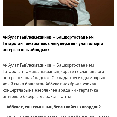
Айбулат Гыйләҗетдинов – Башкортостан һәм
Татарстан тамашачысының йөрәген яулап алырга
өлгергән яшь «йолдыз».
Айбулат Гыйләҗетдинов – Башкортостан һәм
Татарстан тамашачысының йөрәген яулап алырга
өлгергән яшь «йолдыз». Сәхнәдә тәүге адымнарын
ясый гына башлаган Айбулат ноябрьда узачак
концертларына әзерләнгән арада «Интертат»ка
интервью бирергә дә вакыт тапты.
–
Айбулат, син тумышың белән кайсы яклардан?