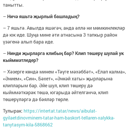
танытты.
–
Ничә яшьтә җырлый башладың?
– 7 яшьтә. Авылда яшәгәч, анда әллә ни мөмкинлекләр
дә юк иде. Шуңа мине әти атнасына 3 тапкыр район
үзәгенә алып бара иде.
–
Нинди җырларга клибың бар? Клип төшерү шулай ук
кыйммәтледер?
– Хәзерге көндә минем «Тәүге мәхәббәт», «Елап калма»,
«Әнием», «Син», Бәхет», «Әнкәй хаты» җырларына
клипларым бар. Әйе шул, клип төшерү дә
кыйммәткәрәк төшә, югарыда әйтелгәнчә, клип
төшерүләргә дә бәяләр төрле.
Тулырак:
https://intertat.tatar/news/aibulat-
gyilaetdinovminem-tatar-ham-baskort-tellaren-xalykka-
tanytasym-kila-5868662