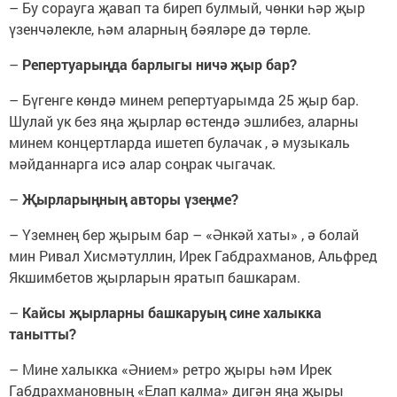
– Бу сорауга җавап та биреп булмый, чөнки һәр җыр
үзенчәлекле, һәм аларның бәяләре дә төрле.
–
Репертуарыңда барлыгы ничә җыр бар?
– Бүгенге көндә минем репертуарымда 25 җыр бар.
Шулай ук без яңа җырлар өстендә эшлибез, аларны
минем концертларда ишетеп булачак , ә музыкаль
мәйданнарга исә алар соңрак чыгачак.
–
Җырларыңның авторы үзеңме?
– Үземнең бер җырым бар – «Әнкәй хаты» , ә болай
мин Ривал Хисмәтуллин, Ирек Габдрахманов, Альфред
Якшимбетов җырларын яратып башкарам.
–
Кайсы җырларны башкаруың сине халыкка
танытты?
– Мине халыкка «Әнием» ретро җыры һәм Ирек
Габдрахмановның «Елап калма» дигән яңа җыры