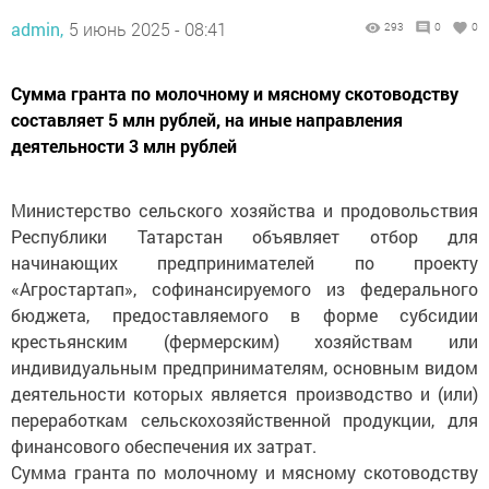
admin,
5 июнь 2025 - 08:41
293
0
0
Сумма гранта по молочному и мясному скотоводству
составляет 5 млн рублей, на иные направления
деятельности 3 млн рублей
Министерство сельского хозяйства и продовольствия
Республики Татарстан объявляет отбор для
начинающих предпринимателей по проекту
«Агростартап», софинансируемого из федерального
бюджета, предоставляемого в форме субсидии
крестьянским (фермерским) хозяйствам или
индивидуальным предпринимателям, основным видом
деятельности которых является производство и (или)
переработкам сельскохозяйственной продукции, для
финансового обеспечения их затрат.
Сумма гранта по молочному и мясному скотоводству