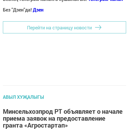
Без "Дзен"да!
Д
зен
Перейти на страницу новости
АВЫЛ ХУҖАЛЫГЫ
Минсельхозпрод РТ объявляет о начале
приема заявок на предоставление
гранта «Агростартап»