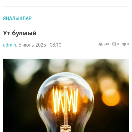
ЯҢАЛЫКЛАР
Ут булмый
admin,
5 июнь 2025 - 08:10
243
0
0