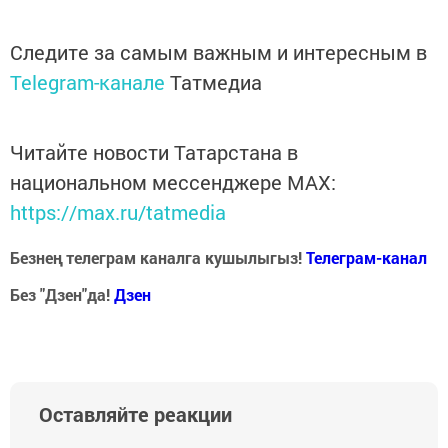
Следите за самым важным и интересным в
Telegram-канале
Татмедиа
Читайте новости Татарстана в
национальном мессенджере MАХ:
https://max.ru/tatmedia
Безнең телеграм каналга кушылыгыз!
Телеграм-канал
Без "Дзен"да!
Д
зен
Оставляйте реакции