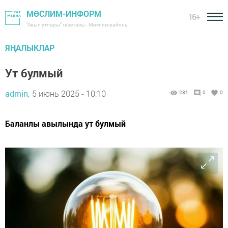
МӨСЛИМ-ИНФОРМ
16+
"Авыл утлары" газетасы - Мөслим районы
ЯҢАЛЫКЛАР
Ут булмый
admin,
5 июнь 2025 - 10:10
281
0
0
Баланлы авылында ут булмый