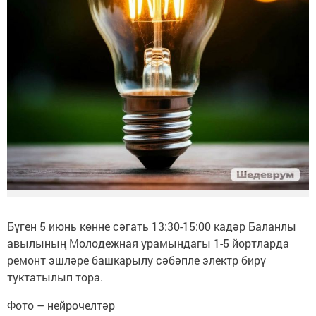
Бүген 5 июнь көнне сәгать 13:30-15:00 кадәр Баланлы
авылының Молодежная урамындагы 1-5 йортларда
ремонт эшләре башкарылу сәбәпле электр бирү
туктатылып тора.
Фото – нейрочелтәр