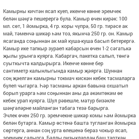
Камырны кичтән ясап куеп, икенче көнне эремчек
белән шәңгә пешерергә була. Камыр өчен кирәк: 100
мл. сөт, 1 йомырка, 4 гр. коры чүпрә, 50 гр. тирәсе ак
май, тәменчә шикәр һәм тоз, якынча 250 гр. он. Камыр
ясаганда соңыннан ак май куша-куша басып бетерергә.
Камыр ике тапкыр зураеп кабарсын өчен 1-2 сәгатькә
җылы урынга куярга. Кабаргач, пакетка салып, төнгә
суыткычта калдырырга. Икенче көнне бер
сантиметр калынлыгында камыр җәяргә. Шуннан
соң җәелгән камырны токмач кискән кебек тасмаларга
бүлеп чыгарга. Һәр тасманы аркан бавына охшатып
борып урарга һәм соңыннан аны да әкәмтөкәм өе
кебек урап куярга. Шул рәвешле, матур бизәкле
шәңгәләрне майланган табага тезә барырга.
Эчлек өчен 250 гр. эремчекне шикәр комы һәм йомырка
белән бутарга. Камыр өстенә башта тугланган йомырка
сөртергә, аннан соң урта өлешенә бераз чокыр ясап,
эремчек салырга. Баллы ризыклардан баш тарткан