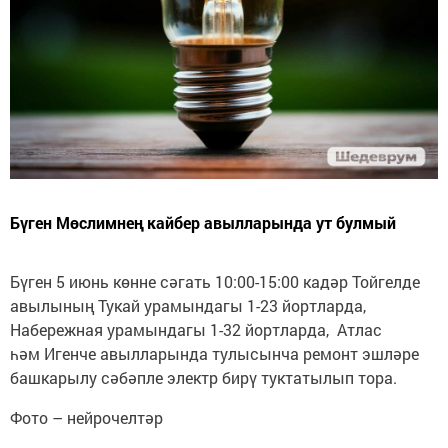
Бүген Мөслимнең кайбер авылларында ут булмый
Бүген 5 июнь көнне сәгать 10:00-15:00 кадәр Тойгелде
авылының Тукай урамындагы 1-23 йортларда,
Набережная урамындагы 1-32 йортларда, Атлас
һәм Игенче авылларында тулысынча ремонт эшләре
башкарылу сәбәпле электр бирү туктатылып тора.
Фото – нейрочелтәр