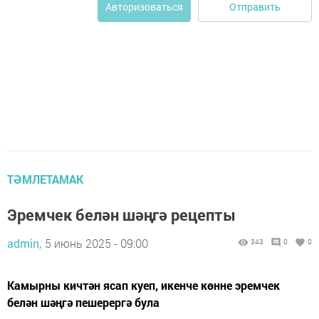
Отправить
Авторизоваться
ТӘМЛЕТАМАК
Эремчек белән шәңгә рецепты
admin,
5 июнь 2025 - 09:00
343
0
0
Камырны кичтән ясап куеп, икенче көнне эремчек
белән шәңгә пешерергә була