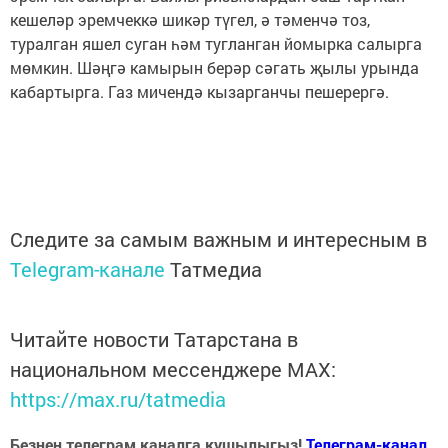
кешеләр эремчеккә шикәр түгел, ә тәменчә тоз,
туралган яшел суган һәм тугланган йомырка салырга
мөмкин. Шәңгә камырын берәр сәгать җылы урында
кабартырга. Газ мичендә кызарганчы пешерергә.
Следите за самым важным и интересным в
Telegram-канале
Татмедиа
Читайте новости Татарстана в
национальном мессенджере MАХ:
https://max.ru/tatmedia
Безнең телеграм каналга кушылыгыз!
Телеграм-канал