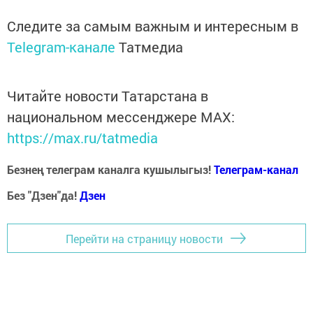
Следите за самым важным и интересным в
Telegram-канале
Татмедиа
Читайте новости Татарстана в
национальном мессенджере MАХ:
https://max.ru/tatmedia
Безнең телеграм каналга кушылыгыз!
Телеграм-канал
Без "Дзен"да!
Д
зен
Перейти на страницу новости