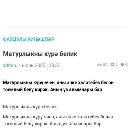
ФАЙДАЛЫ КИҢӘШЛӘР
Матурлыкны күрә белик
admin,
4 июнь 2025 - 19:30
357
0
0
Матурлыкны күрү өчен, аны эчке халәтебез белән
тоемлый белү кирәк. Аның үз алымнары бар
Матурлыкны күрә белик
Матурлыкны күрү өчен, аны эчке халәтебез белән
тоемлый белү кирәк. Аның үз алымнары бар.