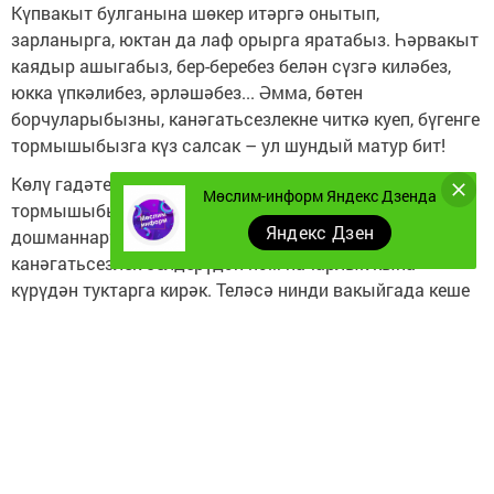
Күпвакыт булганына шөкер итәргә онытып,
зарланырга, юктан да лаф орырга яратабыз. Һәрвакыт
каядыр ашыгабыз, бер-беребез белән сүзгә киләбез,
юкка үпкәлибез, әрләшәбез... Әмма, бөтен
борчуларыбызны, канәгатьсезлекне читкә куеп, бүгенге
тормышыбызга күз салсак – ул шундый матур бит!
Көлү гадәте. Безгә йогынты ясаучы тышкы сәбәпләр
Мөслим-информ Яндекс Дзенда
тормышыбызны катлауландыра. Моннан тыш “эчке
Яндекс Дзен
дошманнар” да була. Беренчесе – һәрдаим
канәгатьсезлек белдерүдән һәм начарлык кына
күрүдән туктарга кирәк. Теләсә нинди вакыйгада кеше
начарлык күрә, үзен һәм башкаларны сүгә, шул хакта
гына сөйли. Бу – фикерләүнең һәм игътибарның иң
начар гадәте, аны үзгәртергә кирәк. Һәр вакыйгадан
кечкенә булса да яхшылык күрергә өйрәник: үзең
сәламәт, гаиләң һәм балаларың исән-сау, тирә-ягыңда
барысы да тәртиптә икән, яхшы түгелмени? Негатив
комачаулый, көчне суыра, яшәү дәртен киметә.