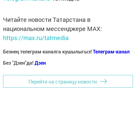
Читайте новости Татарстана в
национальном мессенджере MАХ:
https://max.ru/tatmedia
Безнең телеграм каналга кушылыгыз!
Телеграм-канал
Без "Дзен"да!
Д
зен
Перейти на страницу новости