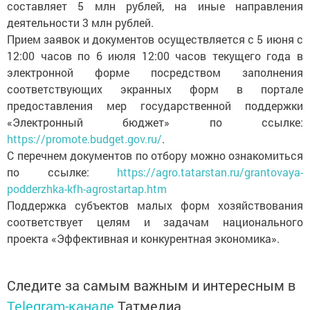
составляет 5 млн рублей, на иные направления
деятельности 3 млн рублей.
Прием заявок и документов осуществляется с 5 июня с
12:00 часов по 6 июля 12:00 часов текущего года в
электронной форме посредством заполнения
соответствующих экранных форм в портале
предоставления мер государственной поддержки
«Электронный бюджет» по ссылке:
https://promote.budget.gov.ru/
.
С перечнем документов по отбору можно ознакомиться
по ссылке:
https://agro.tatarstan.ru/grantovaya-
podderzhka-kfh-agrostartap.htm
Поддержка субъектов малых форм хозяйствования
соответствует целям и задачам национального
проекта «Эффективная и конкурентная экономика».
Следите за самым важным и интересным в
Telegram-канале
Татмедиа