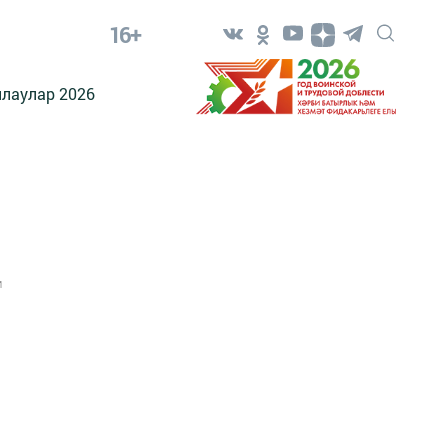
16+
лаулар 2026
1