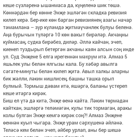
кеше сүзләренә ышанмаса да, күңеленә шик төшә.
Көннәрдән бер көнне Энҗе эшләгән складка ревизия
килеп керә. Бер-ике көн барган ревизиянең азагы начар
тәмамлана – зур күләмдә җитмәүчәнлек булуы беленә.
Аңа бурычын түләргә 10 көн вакыт бирәләр. Акчаңны
куймасаң, судка бирәбез, диләр. Әллә кайчан, эчеп,
киенеп туздырып бетергән акчаны каян алсын соң инде
ул. Суд Энҗене 5 елга ирегеннән мәхрүм итә. Алмаз 5
яшьлек улы белән ялгызы кала. Бу хәбәр авылга
сәгате-минуты белән килеп җитә. Авыл халкы аларны
бик жәлли, ләкин нишлисең, башны ташка орып
булмый. Тормыш дәвам итә, яшәргә, баланы үстереп
кеше итәргә кирәк.
Биш ел үтә дә китә, Энҗе өенә кайта. Ләкин төрмәдән
кайткан, эшләргә теләмәгән, кулы тик тормаган, аракы
колы булган Энҗе кемгә кирәк соң?! Алмаз Энҗене
өеннән куып чыгара. Энҗе урам сәрхүшенә әйләнә.
Теләсә кем белән эчеп, әйбер урлап, аны бер шешә