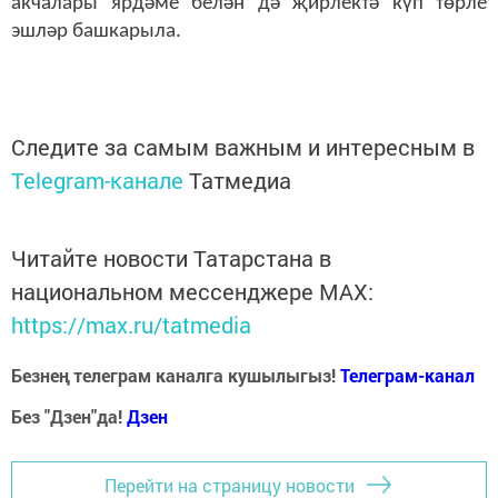
акчалары ярдәме белән дә җирлектә күп төрле
эшләр башкарыла.
Следите за самым важным и интересным в
Telegram-канале
Татмедиа
Читайте новости Татарстана в
национальном мессенджере MАХ:
https://max.ru/tatmedia
Безнең телеграм каналга кушылыгыз!
Телеграм-канал
Без "Дзен"да!
Д
зен
Перейти на страницу новости