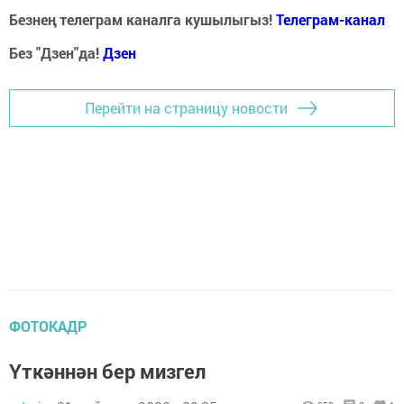
Безнең телеграм каналга кушылыгыз!
Телеграм-канал
Без "Дзен"да!
Д
зен
Перейти на страницу новости
ФОТОКАДР
Үткәннән бер мизгел