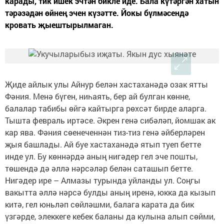
карады, тик ишек эчтән бикле иде. Бала күтәргән хатын
тәрәзәдән өйнең эчен күзәтте. Йокы бүлмәсендә
кровать җыештырылмаган.
Җиде айлык улы Айнур белән хастаханәдә озак ятты
Фәния. Менә бүген, ниһаять, бер ай булган көнне,
балалар табибы өйгә кайтырга рөхсәт бирде аларга.
Тышта февраль иртәсе. Әкрен генә сибәләп, йомшак ак
кар ява. Фәния сөенеченнән тиз-тиз генә әйберләрен
җыя башлады. Ай буе хастаханәдә ятып туеп бетте
инде ул. Бу көннәрдә аның нигәдер гел эче пошты,
төшендә дә әллә нәрсәләр белән саташып бетте.
Нигәдер ире – Алмазы турында уйланды ул. Соңгы
вакытта әллә нәрсә булды аның иренә, юкка да кызып
китә, гел юньләп сөйләшми, балага карата да бик
үзгәрде, элеккеге кебек баланы да кулына алып сөйми,