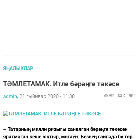
ЯҢАЛЫКЛАР
ТӘМЛЕТАМАК. Итле бәрәңге тәкәсе
admin,
21 гыйнвар 2020 - 11:38
981
0
1
– Татарның милли ризыгы саналган бәрәңге тәкәсен
яратмаган кеше юктыр, мөгаен. Безнең гаиләдә бу төр