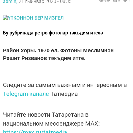
admin,
21 гыйнвар 2020 - 08:35
959
0
1
Бу рубрикада ретро фотолар тәкъдим ителә
Район хоры.
1970 ел. Фотоны Мөслимнән
Рәшит Ризванов тәкъдим итте.
Следите за самым важным и интересным в
Telegram-канале
Татмедиа
Читайте новости Татарстана в
национальном мессенджере MАХ:
https://max.ru/tatmedia