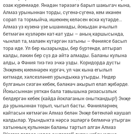
озак күренмәде. Янәдән тәрәзәгә барып шакыгач кына,
Алмаз урыныннан торды, сүгенә-сүгенә, кем икәнен
сорап та тормыйча, ишекнең келәсен өскә күтәрде...
Алмаз үз күзенә үзе ышанмады, йокыдан ачылып
бетмәгән күзләрен кат-кат уды – аның каршысында,
чынлап та, малаен күтәргән хатыны – Фәниясе басып
тора иде. Ул бер кызарынды, бер бүртенде, аптырап
калды, ләкин бер сүз дә әйтә алмады. Баланы кулына
алды, ә Фәния тиз-тиз эчкә узды. Коридорда дусты
Энҗенең киемнәрен күргәч, ул чак кына егылып
китмәде, хәлсезләнеп урындыкка утырды. Нидер
булганын сизгән кебек, бәләкәч акырып елап җибәрде.
Йокысыннан уяткан бала тавышына ризасызлык
белдергән кебек (кайда йоклаганын оныткандыр!) Энҗе
дә урыныннан торып, чыгып басты. Фәнияләрнең
кайтасын көтмәгән Алмаз белән Энҗе бөтенләй каушап
калдылар. Урындыкта нәрсә эшләргә белмичә утырган
хатынның кулыннан баланы тартып алган Алмаз