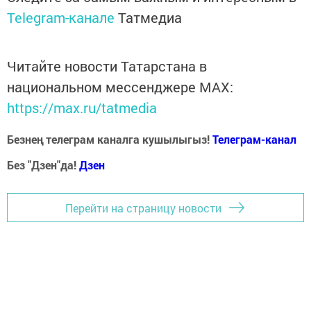
Telegram-канале
Татмедиа
Читайте новости Татарстана в
национальном мессенджере MАХ:
https://max.ru/tatmedia
Безнең телеграм каналга кушылыгыз!
Телеграм-канал
Без "Дзен"да!
Д
зен
Перейти на страницу новости