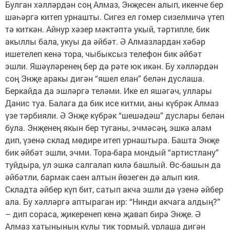
Булган хәлләрдән соң Алмаз, Энҗесен алып, икенче бер
шәһәргә китеп урнашты. Сигез ел гомер сизелмичә үтеп
тә киткән. Айнур хәзер мәктәптә укый, тәртипле, бик
акыллы бала, укуы да әйбәт. Ә Алмазлардан хәбәр
ишетелеп кенә тора, чыбыксыз телефон бик әйбәт
эшли. Яшәүләренең бер дә рәте юк икән. Бу хәлләрдән
соң Энҗе аракы дигән “яшел елан” белән дуслаша.
Беркайда да эшләргә теләми. Ике ел яшәгәч, уллары
Данис туа. Балага да бик исе китми, аны күбрәк Алмаз
үзе тәрбияли. Ә Энҗе күбрәк “шешәдәш” дуслары белән
була. Энҗенең якын бер туганы, эчмәсәң, эшкә алам
дип, үзенә склад мөдире итеп урнаштыра. Башта Энҗе
бик әйбәт эшли, эчми. Тора-бара мондый “артистлану”
туйдыра, ул эшкә салгалап килә башлый. Өс-башын да
әйбәтли, бармак саен алтын йөзеген дә алып кия.
Складта әйбер күп бит, сатып акча эшли дә үзенә әйбер
ала. Бу хәлләргә аптыраган ир: “Нинди акчага алдың?”
– дип сораса, җикеренеп кенә җавап бирә Энҗе. Ә
Алмаз хатынының кулы тик тормый, урлаша дигән