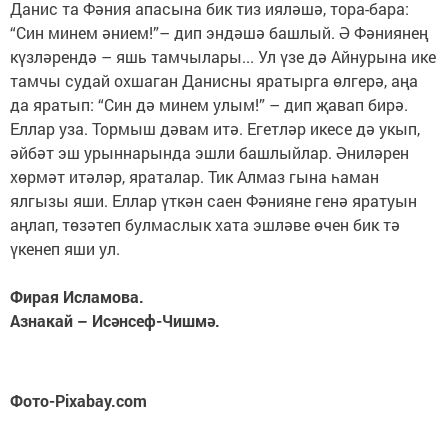
Данис та Фәния апасына бик тиз ияләшә, тора-бара:
“Син минем әнием!”– дип эндәшә башлый. Ә Фәниянең
күзләрендә – яшь тамчылары... Ул үзе дә Айнурына ике
тамчы судай охшаган Данисны яратырга өлгерә, аңа
да яратып: “Син дә минем улым!” – дип җавап бирә.
Еллар уза. Тормыш дәвам итә. Егетләр икесе дә укып,
әйбәт эш урыннарында эшли башлыйлар. Әниләрен
хөрмәт итәләр, яраталар. Тик Алмаз гына һаман
ялгызы яши. Еллар үткән саен Фәнияне генә яратуын
аңлап, төзәтеп булмаслык хата эшләве өчен бик тә
үкенеп яши ул.
Фирая Исламова.
Азнакай – Исәнсеф-Чишмә.
Фото-Pixabay.com