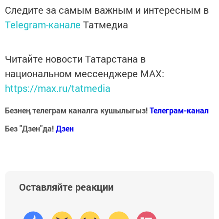
Следите за самым важным и интересным в
Telegram-канале
Татмедиа
Читайте новости Татарстана в
национальном мессенджере MАХ:
https://max.ru/tatmedia
Безнең телеграм каналга кушылыгыз!
Телеграм-канал
Без "Дзен"да!
Д
зен
Оставляйте реакции