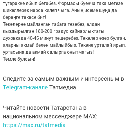
түгәрәкне ябып бөгәбез. Формасы буенча тәкә мөгезе
шикеллерәк нәрсә килеп чыга. Аның исеме шуңа да
бәрәңге тәкәсе бит!
Тәкәләрне майланган табага тезәбез, алдан
кыздырылган 180-200 градус кайнарлыктагы
духовкада 40-45 минут пешерәбез. Тәкәләр әзер булгач,
аларны акмай белән майлыйбыз. Тәкәне урталай ярып,
уртасына да акмай салырга онытмагыз!
Тәмле булсын!
Следите за самым важным и интересным в
Telegram-канале
Татмедиа
Читайте новости Татарстана в
национальном мессенджере MАХ:
https://max.ru/tatmedia