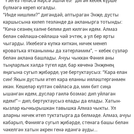
”Үзегез теләсә нәрсә эшләгез!” дигән кебек күрше
бүлмәгә кереп югалды.
“Инде нишлим?” дигәндәй, аптыраган Энҗе, дусты
каршысына килеп тезләнде дә акланырга тотынды:
“Кичә сезнең хәлне белим дип килгән идем. Алмаз
белән сөйләшә-сөйләшә чәй эчтек, ә ул бер ярты
чыгарды. Икебезгә күпкә киткән, ничек менеп
кроватька ятканымны да хәтерләмим”, – кебек сүзләр
белән аклана башлады. Ачуы чыккан Фәния аны
тыңларлык хәлдә түгел иде, бар көченә Энҗенең
яңагына сугып җибәрде, үзе бертуктаусыз: “Кара елан
син! Якын дустым итеп кара еланны ияләштергәнмен
икән. Кешеләр күптән сөйләсә дә, мин бит сиңа
ышанган идем, дуслар гаилә бозмас дип уйлаган
идем!”– дип, бертуктаусыз елады да елады. Хатын-
кызлар кычкырышкан тавышка Алмаз чыкты. Ул
аларны ничек итеп туктатырга да белмәде. Алмаз, ачуы
кабарып, Фәниягә сугып җибәрде, стенага башы белән
чәкелгән хатын әкрен генә идәнгә ауды...