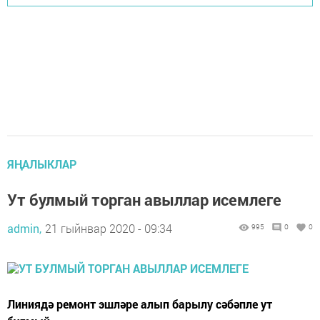
ЯҢАЛЫКЛАР
Ут булмый торган авыллар исемлеге
admin,
21 гыйнвар 2020 - 09:34
995
0
0
Линиядә ремонт эшләре алып барылу сәбәпле ут