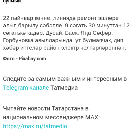
булмый.
22 гыйнвар көнне, линиядә ремонт эшләре
алып барылу сәбәпле, 9 сәгать 30 минуттан 12
сәгатькә кадәр, Дусай, Баек, Яңа Сәфәр,
Горбуновка авылларында ут булмаячак, дип
хәбәр иттеләр район электр челтәрләреннән.
Фото - Pixabay.com
Следите за самым важным и интересным в
Telegram-канале
Татмедиа
Читайте новости Татарстана в
национальном мессенджере MАХ:
https://max.ru/tatmedia