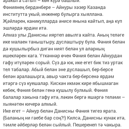
аракыга сатып – көн күрә башлый.
Фәниянең бердәнбере – Айнуры хәзер Казанда
институтта укый, инженер булырга хыяллана.
Җәйләрен, каникулларда әнисе янына кайтып, аңа күп
эшләрдә ярдәм итә.
Алмаз улы Данисны ияртеп авылга кайта. Аның теләге
ике малаен таныштыру, дуслаштыру була. Фәния белән
дә кушылырбыз дигән ният белән ул аларның
ишекләрен кага. Үткәннәр өчен Фәния белән Айнурдан
гафу итүләрен сорый. Сүз дә юк, ике егет бик тиз уртак
тел табалар. Абый белән эне дуслашып, бер-берсе
белән аралашырга, авыр чакта бер-берсенә ярдәм
итәргә сүз куешалар. Кискән икмәк кире ябышмаган
кебек, Фәния белән генә кушылу булмый. Фәния
балалар хакына гафу итә, ләкин бергә яшәргә теләми –
хыянәтен кичерә алмый.
Ике егет – Айнур белән Данисны Фәния тигез ярата.
(Баланың ни гаебе бар соң?!) Килсә, Данисны кунак итә,
тәмле әйберләр белән сыйлый. Пешеренеп тә чакыра.