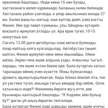
иркәләми башлады. Инде менә 15 көн булды,
хастаханәгә килеп күренмәде, баланың хәлен белмәде.
Хастаханә район үзәгендә, ә алар авылыннан монда 27
км. Бәлки вакыты юктыр, эше күптер диеп, үзен юатты
Фәния. Ике зур пакет-сумканы, улы Айнурны күтәреп,
вокзалга җәяүләп атлады ул. Ара ерак түгел, 10-15
минутлык юл.
Сәгать 12.00 дәге автобусны озак көтәсе булмады.
Алар кайтыр юлга кузгалдылар. Автобустан төшеп
калгач, Фәния җәяүләп кенә өенә якынайды. Менә
капка. Әкрен генә ишек алдына узды. Ачкычны тыгып
карады, тик ишек эчтән бикле иде. Бала күтәргән хатын
тәрәзәдән өйнең эчен күзәтте. Йокы бүлмәсендә
кровать җыештырылмаган. Анда Алмаз йоклап ята, тик
ул үзе генә түгел, янында тагын кемдер бар кебек. Әллә
хатын-кыз инде?! Фәниянең йөрәге жу-у итте, аяк
буыннары калтырый башлады. “Я Ходаем, кем булыр
бу?” дигән уй аның йөрәген телгәләде.
Бала күтәргән Фәния озак шакыды ишекне, ишек ачучы