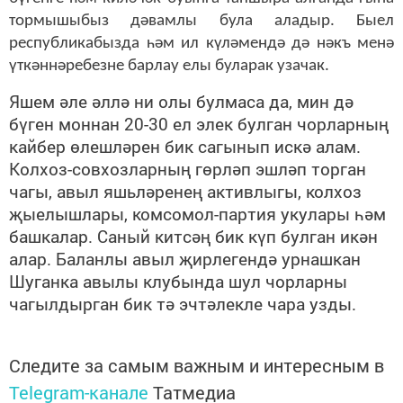
тормышыбыз дәвамлы була аладыр. Быел
республикабызда һәм ил күләмендә дә нәкъ менә
үткәннәребезне барлау елы буларак узачак.
Яшем әле әллә ни олы булмаса да, мин дә
бүген моннан 20-30 ел элек булган чорларның
кайбер өлешләрен бик сагынып искә алам.
Колхоз-совхозларның гөрләп эшләп торган
чагы, авыл яшьләренең активлыгы, колхоз
җыелышлары, комсомол-партия укулары һәм
башкалар. Саный китсәң бик күп булган икән
алар. Баланлы авыл җирлегендә урнашкан
Шуганка авылы клубында шул чорларны
чагылдырган бик тә эчтәлекле чара узды.
Следите за самым важным и интересным в
Telegram-канале
Татмедиа