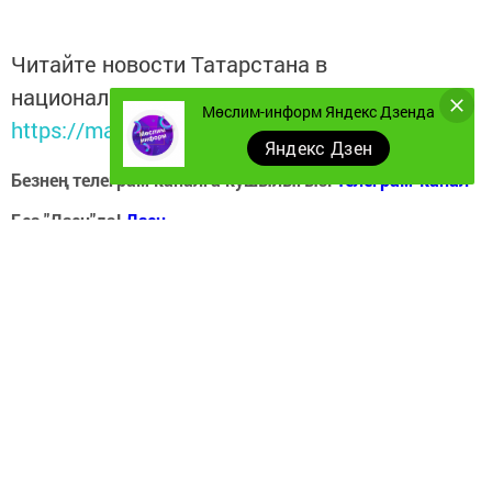
Читайте новости Татарстана в
национальном мессенджере MАХ:
Мөслим-информ Яндекс Дзенда
https://max.ru/tatmedia
Яндекс Дзен
Безнең телеграм каналга кушылыгыз!
Телеграм-канал
Без "Дзен"да!
Д
зен
Перейти на страницу новости