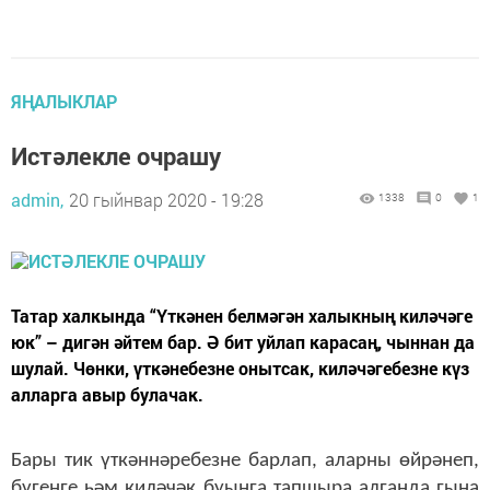
ЯҢАЛЫКЛАР
Истәлекле очрашу
admin,
20 гыйнвар 2020 - 19:28
1338
0
1
Татар халкында “Үткәнен белмәгән халыкның киләчәге
юк” – дигән әйтем бар. Ә бит уйлап карасаң, чыннан да
шулай. Чөнки, үткәнебезне онытсак, киләчәгебезне күз
алларга авыр булачак.
Бары тик үткәннәребезне барлап, аларны өйрәнеп,
бүгенге һәм киләчәк буынга тапшыра алганда гына