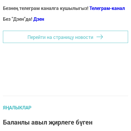
Безнең телеграм каналга кушылыгыз!
Телеграм-канал
Без "Дзен"да!
Д
зен
Перейти на страницу новости
ЯҢАЛЫКЛАР
Баланлы авыл җирлеге бүген