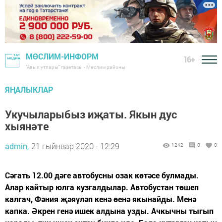
МӨСЛИМ-ИНФОРМ
16+
"Авыл утлары" газетасы - Мөслим районы
ЯҢАЛЫКЛАР
Укучыларыбыз иҗаты. Якын дус
хыянәте
admin,
21 гыйнвар 2020 - 12:29
1242
0
0
Сәгать 12.00 дәге автобусны озак көтәсе булмады.
Алар кайтыр юлга кузгалдылар. Автобустан төшеп
калгач, Фәния җәяүләп кенә өенә якынайды. Менә
капка. Әкрен генә ишек алдына узды. Ачкычны тыгып