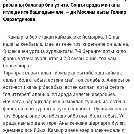
ризыкны балалар бик үз итә. Соңгы арада мин аны
итле дә итә башладым әле, – ди Мөслим кызы Гөлнар
Фәрхетдинова.
– Камырга бер стакан каймак, ике йомырка, 1-2 аш
калагы көнбагыш мае, әз генә тоз, кирәгенчә он алына.
Эчлек өчен уртача зурлыктагы 7-9 бәрәңге, ярты кило
фарш, уртача зурлыктагы 2-3 суган, әнис, тоз һәм
борыч кирәк.
Тирәнрәк савыт алып, йомырка сытабыз да каймак
салып болгатабыз, өстенә май, тоз салабыз. Аннары он
өсти-өсти камыр басабыз, өстен каплап, ярты сәгать
“ял иттереп” алабыз. Ул арада эчлеген әзерлибез.
Әрчелгән бәрәңгеләрне шакмаклап турыйбыз, өстенә
фарш, ваклап туралган суган салабыз. Шушы массага
тоз, борыч, әнис өстибез дә әйбәтләп болгатабыз. Ул
арада камыр да өлгерә. Аны кечкенә шарларга бүлеп,
җәемнәр ясыйбыз. Камыр эченә әзер эчлекне салып,