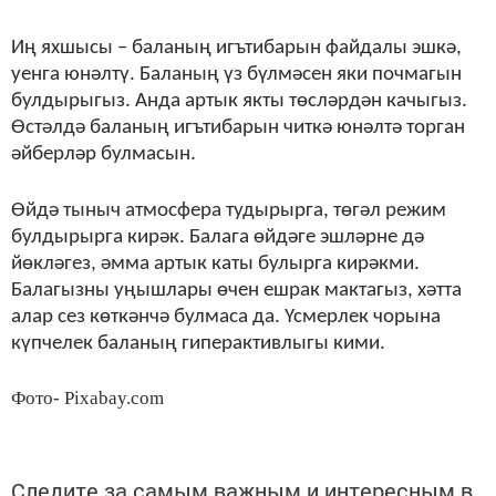
Иң яхшысы – баланың игътибарын файдалы эшкә,
уенга юнәлтү. Баланың үз бүлмәсен яки почмагын
булдырыгыз. Анда артык якты төсләрдән качыгыз.
Өстәлдә баланың игътибарын читкә юнәлтә торган
әйберләр булмасын.
Өйдә тыныч атмосфера тудырырга, төгәл режим
булдырырга кирәк. Балага өйдәге эшләрне дә
йөкләгез, әмма артык каты булырга кирәкми.
Балагызны уңышлары өчен ешрак мактагыз, хәтта
алар сез көткәнчә булмаса да. Үсмерлек чорына
күпчелек баланың гиперактивлыгы кими.
Фото- Pixabay.com
Следите за самым важным и интересным в