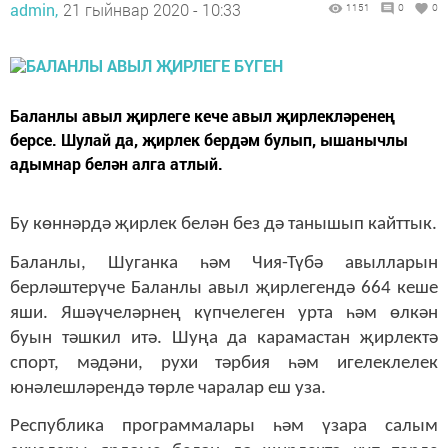
admin,
21 гыйнвар 2020 - 10:33
1151
0
0
Баланлы авыл җирлеге кече авыл җирлекләренең
берсе. Шулай да, җирлек бердәм булып, ышанычлы
адымнар белән алга атлый.
Бу көннәрдә җирлек белән без дә танышып кайттык.
Баланлы, Шуганка һәм Чия-Түбә авылларын
берләштерүче Баланлы авыл җирлегендә 664 кеше
яши. Яшәүчеләрнең күпчелеген урта һәм өлкән
буын тәшкил итә. Шуңа да карамастан җирлектә
спорт, мәдәни, рухи тәрбия һәм игелеклелек
юнәлешләрендә төрле чаралар еш уза.
Республика программалары һәм үзара салым