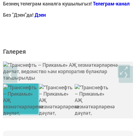
Безнең телеграм каналга кушылыгыз!
Телеграм-канал
Без "Дзен"да!
Д
зен
Галерея
❮
❯