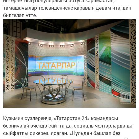
интернетның популярлыгы артуга карамастан,
тамашачылар телевидениене каравын дәвам итә, дип
билгеләп үтте.
Кузьмин сүзләренчә, «Татарстан 24» командасы
берничә ай эчендә сайтта да, социаль челтәрләрдә дә
сыйфатлы сикереш ясаган. «Нульдән башлап без