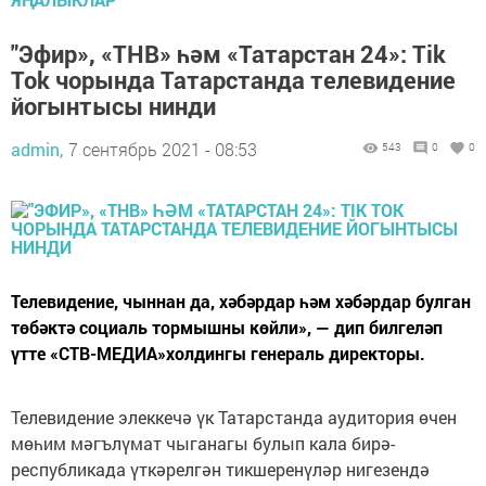
"Эфир», «ТНВ» һәм «Татарстан 24»: Tik
Tok чорында Татарстанда телевидение
йогынтысы нинди
admin,
7 сентябрь 2021 - 08:53
543
0
0
Телевидение, чыннан да, хәбәрдар һәм хәбәрдар булган
төбәктә социаль тормышны көйли», — дип билгеләп
үтте «СТВ-МЕДИА»холдингы генераль директоры.
Телевидение элеккечә үк Татарстанда аудитория өчен
мөһим мәгълүмат чыганагы булып кала бирә-
республикада үткәрелгән тикшеренүләр нигезендә