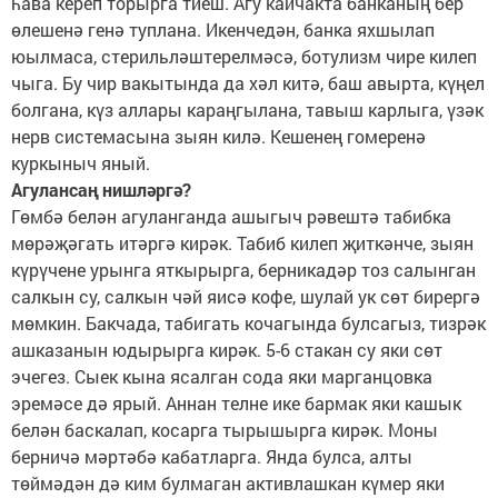
һава кереп торырга тиеш. Агу кайчакта банканың бер
өлешенә генә туплана. Икенчедән, банка яхшылап
юылмаса, стерильләштерелмәсә, ботулизм чире килеп
чыга. Бу чир вакытында да хәл китә, баш авырта, күңел
болгана, күз аллары караңгылана, тавыш карлыга, үзәк
нерв системасына зыян килә. Кешенең гомеренә
куркыныч яный.
Агулансаң нишләргә?
Гөмбә белән агуланганда ашыгыч рәвештә табибка
мөрәҗәгать итәргә кирәк. Табиб килеп җиткәнче, зыян
күрүчене урынга яткырырга, берникадәр тоз салынган
салкын су, салкын чәй яисә кофе, шулай ук сөт бирергә
мөмкин. Бакчада, табигать кочагында булсагыз, тизрәк
ашказанын юдырырга кирәк. 5-6 стакан су яки сөт
эчегез. Сыек кына ясалган сода яки марганцовка
эремәсе дә ярый. Аннан телне ике бармак яки кашык
белән баскалап, косарга тырышырга кирәк. Моны
берничә мәртәбә кабатларга. Янда булса, алты
төймәдән дә ким булмаган активлашкан күмер яки