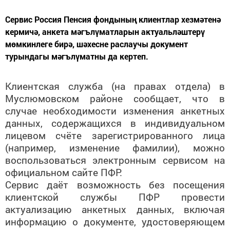
Сервис Россия Пенсия фондының клиентлар хезмәтенә
кермичә, анкета мәгълүматларын актуальләштерү
мөмкинлеге бирә, шәхесне раслаучы документ
турындагы мәгълүматны да кертеп.
Клиентская служба (на правах отдела) в
Муслюмовском районе сообщает, что в
случае необходимости изменения анкетных
данных, содержащихся в индивидуальном
лицевом счёте зарегистрированного лица
(например, изменение фамилии), можно
воспользоваться электронным сервисом на
официальном сайте ПФР.
Сервис даёт возможность без посещения
клиентской службы ПФР провести
актуализацию анкетных данных, включая
информацию о документе, удостоверяющем