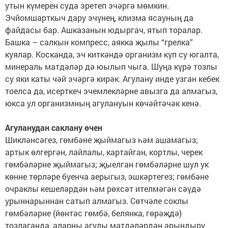
утын күмерен суда эретеп эчәргә мөмкин.
Эчйомшарткыч дару эчүнең, клизма ясауның да
файдасы бар. Ашказанын юдыргач, ятып торалар.
Башка – салкын компресс, аякка җылы “грелка”
куялар. Косканда, эч киткәндә организм күп су югалта,
минераль матдәләр дә юылып чыга. Шуңа күрә тозлы
су яки каты чәй эчәргә кирәк. Агулану инде узган кебек
тоелса да, исерткеч эчемлекләрне авызга да алмагыз,
юкса ул организмның агулануын көчәйтәчәк кенә.
Агуланудан саклану өчен
Шикләнсәгез, гөмбәне җыймагыз һәм ашамагыз;
артык өлгергән, лайлалы, картайган, кортлы, черек
гөмбәләрне җыймагыз; җыелган гөмбәләрне шул ук
көнне төрләре буенча аерыгыз, эшкәртегез; гөмбәне
очраклы кешеләрдән һәм рөхсәт ителмәгән сәүдә
урыннарыннан сатып алмагыз. Сөтчәле соклы
гөмбәләрне (йөнтәс гөмбә, белянка, гөрәҗдә)
тозлаганда, аларны агулы матдәләрдән арындыру