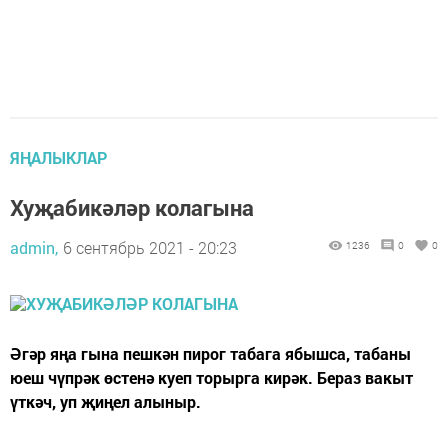
ЯҢАЛЫКЛАР
Хуҗабикәләр колагына
admin,
6 сентябрь 2021 - 20:23
1236
0
0
Әгәр яңа гына пешкән пирог табага ябышса, табаны
юеш чүпрәк өстенә куеп торырга кирәк. Бераз вакыт
үткәч, уп җиңел алыныр.