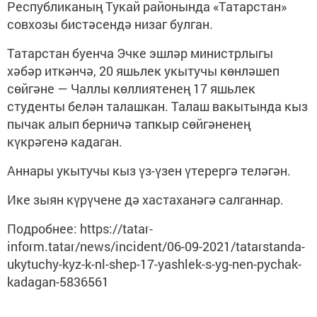
Республиканың Тукай районында «Татарстан»
совхозы бистәсендә низаг булган.
Татарстан буенча Эчке эшләр министрлыгы
хәбәр иткәнчә, 20 яшьлек укытучы көнләшеп
сөйгәне — Чаллы көллиятенең 17 яшьлек
студенты белән талашкан. Талаш вакытында кыз
пычак алып берничә тапкыр сөйгәненең
күкрәгенә кадаган.
Аннары укытучы кыз үз-үзен үтерергә теләгән.
Ике зыян күрүчене дә хастаханәгә салганнар.
Подробнее: https://tatar-
inform.tatar/news/incident/06-09-2021/tatarstanda-
ukytuchy-kyz-k-nl-shep-17-yashlek-s-yg-nen-pychak-
kadagan-5836561