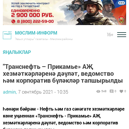
МӨСЛИМ-ИНФОРМ
16+
"Авыл утлары" газетасы - Мөслим районы
ЯҢАЛЫКЛАР
"Транснефть – Прикамье» АҖ
хезмәткәрләренә дәүләт, ведомство
һәм корпоратив бүләкләр тапшырылды
admin,
7 сентябрь 2021 - 10:35
548
0
0
Һөнәри бәйрәм - Нефть һәм газ сәнәгате хезмәткәрләре
көне уңаеннан «Транснефть - Прикамье» АҖ
хезмәткәрләренә дәүләт, ведомство һәм корпоратив