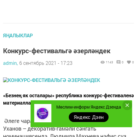
ЯҢАЛЫКЛАР
Конкурс-фестивальгә әзерләндек
admin,
6 сентябрь 2021 - 17:23
1143
0
0
«Безнең як осталары» республика конкурс-фестиваленә
материаллар әзерләдек.
Мөслим-информ Яндекс Дзенда
Яндекс Дзен
Әлеге чарада Гөлсинә Бублеева һәм Алексей
Уханов – декоратив-гамәли сәнгать
номинациясендә, Людмила Махнева нәфис сүз