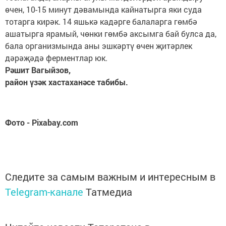
өчен, 10-15 минут дәвамында кайнатырга яки суда
тотарга кирәк. 14 яшькә кадәрге балаларга гөмбә
ашатырга ярамый, чөнки гөмбә аксымга бай булса да,
бала организмында аны эшкәртү өчен җитәрлек
дәрәҗәдә ферментлар юк.
Рәшит Вагыйзов,
район үзәк хастаханәсе табибы.
Фото - Pixabay.com
Следите за самым важным и интересным в
Telegram-канале
Татмедиа