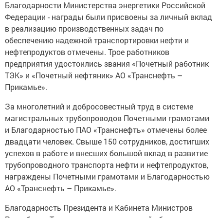
Благодарности Министерства энергетики Российской
Федерации - награды были присвоены за личный вклад
в реализацию производственных задач по
обеспечению надежной транспортировки нефти и
нефтепродуктов отмечены. Трое работников
предприятия удостоились звания «Почетный работник
ТЭК» и «Почетный нефтяник» АО «Транснефть –
Прикамье».
За многолетний и добросовестный труд в системе
магистральных трубопроводов Почетными грамотами
и Благодарностью ПАО «Транснефть» отмечены более
двадцати человек. Свыше 150 сотрудников, достигших
успехов в работе и внесших большой вклад в развитие
трубопроводного транспорта нефти и нефтепродуктов,
награждены Почетными грамотами и Благодарностью
АО «Транснефть – Прикамье».
Благодарность Президента и Кабинета Министров