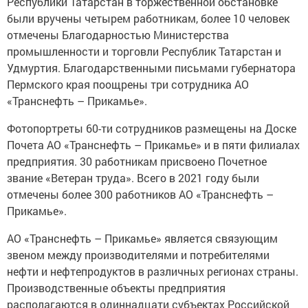
Республики Татарстан в торжественной обстановке
были вручены четырем работникам, более 10 человек
отмечены Благодарностью Министерства
промышленности и торговли Республик Татарстан и
Удмуртия. Благодарственными письмами губернатора
Пермского края поощрены три сотрудника АО
«Транснефть – Прикамье».
Фотопортреты 60-ти сотрудников размещены на Доске
Почета АО «Транснефть – Прикамье» и в пяти филиалах
предприятия. 30 работникам присвоено Почетное
звание «Ветеран труда». Всего в 2021 году были
отмечены более 300 работников АО «Транснефть –
Прикамье».
АО «Транснефть – Прикамье» является связующим
звеном между производителями и потребителями
нефти и нефтепродуктов в различных регионах страны.
Производственные объекты предприятия
располагаются в одиннадцати субъектах Российской