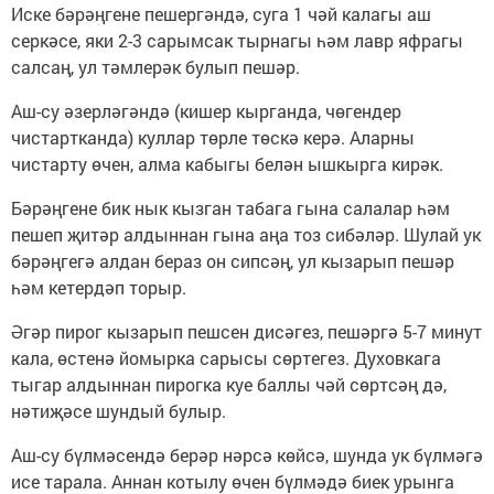
Иске бәрәңгене пешергәндә, суга 1 чәй калагы аш
серкәсе, яки 2-3 сарымсак тырнагы һәм лавр яфрагы
салсаң, ул тәмлерәк булып пешәр.
Аш-су әзерләгәндә (кишер кырганда, чөгендер
чистартканда) куллар төрле төскә керә. Аларны
чистарту өчен, алма кабыгы белән ышкырга кирәк.
Бәрәңгене бик нык кызган табага гына салалар һәм
пешеп җитәр алдыннан гына аңа тоз сибәләр. Шулай ук
бәрәңгегә алдан бераз он сипсәң, ул кызарып пешәр
һәм кетердәп торыр.
Әгәр пирог кызарып пешсен дисәгез, пешәргә 5-7 минут
кала, өстенә йомырка сарысы сөртегез. Духовкага
тыгар алдыннан пирогка куе баллы чәй сөртсәң дә,
нәтиҗәсе шундый булыр.
Аш-су бүлмәсендә берәр нәрсә көйсә, шунда ук бүлмәгә
исе тарала. Аннан котылу өчен бүлмәдә биек урынга