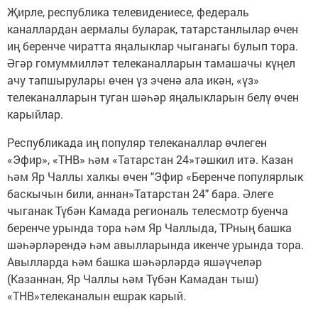
Җирле, республика телевидениесе, федераль
каналлардан аермалы буларак, татарстанлылар өчен
иң беренче чиратта яңалыклар чыганагы булып тора.
Әгәр гомуммилләт телеканалларын тамашачы күңел
ачу тапшырулары өчен үз эченә ала икән, «үз»
телеканалларын туган шәһәр яңалыкларын белү өчен
карыйлар.
Республикада иң популяр телеканаллар өчлеген
«Эфир», «ТНВ» һәм «Татарстан 24»тәшкил итә. Казан
һәм Яр Чаллы халкы өчен "Эфир «Беренче популярлык
баскычын били, аннан»Татарстан 24" бара. Әлеге
чыганак Түбән Камада региональ телесмотр буенча
беренче урында тора һәм Яр Чаллыда, ТРның башка
шәһәрләрендә һәм авылларында икенче урында тора.
Авылларда һәм башка шәһәрләрдә яшәүчеләр
(Казаннан, Яр Чаллы һәм Түбән Камадан тыш)
«ТНВ»телеканалын ешрак карый.