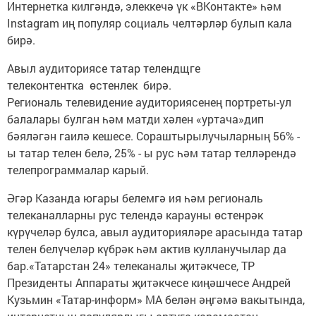
Интернетка килгәндә, элеккечә үк «ВКонтакте» һәм
Instagram иң популяр социаль челтәрләр булып кала
бирә.
Авыл аудиториясе татар телендщге
телеконтентка өстенлек бирә.
Региональ телевидение аудиториясенең портреты-ул
балалары булган һәм матди хәлен «уртача»дип
бәяләгән гаилә кешесе. Сораштырылучыларның 56% -
ы татар телен белә, 25% - ы рус һәм татар телләрендә
телепрограммалар карый.
Әгәр Казанда югары белемгә ия һәм региональ
телеканалларны рус телендә карауны өстенрәк
күрүчеләр булса, авыл аудиторияләре арасында татар
телен белүчеләр күбрәк һәм актив кулланучылар да
бар.«Татарстан 24» телеканалы җитәкчесе, ТР
Президенты Аппараты җитәкчесе киңәшчесе Андрей
Кузьмин «Татар-информ» МА белән әңгәмә вакытында,