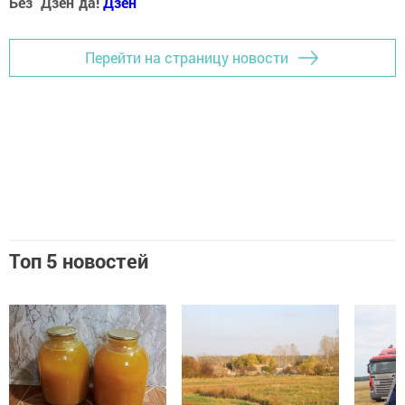
Без "Дзен"да!
Д
зен
Перейти на страницу новости
Топ 5 новостей