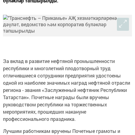
бүләкләр тапшырылды.
За вклад в развитие нефтяной промышленности
республики и многолетний плодотворный труд
отличившиеся сотрудники предприятия удостоены
одной из наиболее значимых наград нефтяной отрасли
региона - звания «Заслуженный нефтяник Республики
Татарстан». Почетные награды были вручены
руководством республики на торжественных
мероприятиях, прошедших накануне
профессионального праздника.
Лучшим работникам вручены Почетные грамоты и