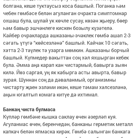
болгана, кеше туктаусыз коса башлый. Поганка һәм
чебен гөмбәсе белән агуланган очракта симптомнар
охшаш була, шулай ук көчле сусау, көзән җыеру, бөер
һәм бавыр эшчәнлеге кискен бозылу күзәтелә.
Кайбер очракларда ашказаны-эчәклек гөмбә ашап 2-3
сәгать үтүгә “көйсезләнә” башлый. Кайчак 10 сәгать,
хәтта 2-3 тәүлек тә узарга мөмкин. Ашказаны борчый
башлый. Күпмедер вакыттан соң хәл яхшырган кебек
була. Әмма аңа карап кан чистармый, бавырга зыян
килә. Йөз саргая, уң як кабырга асты авырта, бавыр
зурая. Шуннан соң да дәваланмый, организмны
чистарту җаен эзләми икән, кеше тәмам хәлсезләнә,
аңын югалтып комага китүе дә ихтимал.
Банкаң чиста булмаса
Күпләр гөмбәне кышка саклау өчен әзерләп куя.
Агуланмас өчен, беренчедән, банканы герметик металл
капкач белән япмаска кирәк. Гөмбә салынган банкага