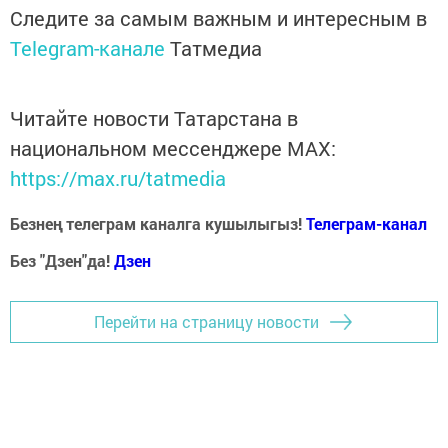
Следите за самым важным и интересным в
Telegram-канале
Татмедиа
Читайте новости Татарстана в
национальном мессенджере MАХ:
https://max.ru/tatmedia
Безнең телеграм каналга кушылыгыз!
Телеграм-канал
Без "Дзен"да!
Д
зен
Перейти на страницу новости