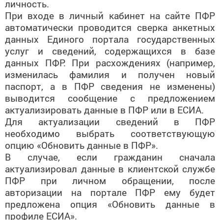
личность.
При входе в личный кабинет на сайте ПФР
автоматически проводится сверка анкетных
данных Единого портала государственных
услуг и сведений, содержащихся в базе
данных ПФР. При расхождениях (например,
изменилась фамилия и получен новый
паспорт, а в ПФР сведения не изменены)
выводится сообщение с предложением
актуализировать данные в ПФР или в ЕСИА.
Для актуализации сведений в ПФР
необходимо выбрать соответствующую
опцию «Обновить данные в ПФР».
В случае, если гражданин сначала
актуализировал данные в клиентской службе
ПФР при личном обращении, после
авторизации на портале ПФР ему будет
предложена опция «Обновить данные в
профиле ЕСИА».