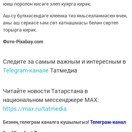
юеш поролон кисәге элеп куярга кирәк.
Аш-су бүлмәсендәге клеенка тиз ямьсезләнмәсен өчен,
аны аш серкәсе һәм сөт катнашмасы белән сөртеп
торырга кирәк.
Фото-Pixabay.com
Следите за самым важным и интересным в
Telegram-канале
Татмедиа
Читайте новости Татарстана в
национальном мессенджере MАХ:
https://max.ru/tatmedia
Безнең телеграм каналга кушылыгыз!
Телеграм-канал