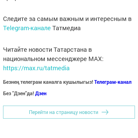
Следите за самым важным и интересным в
Telegram-канале
Татмедиа
Читайте новости Татарстана в
национальном мессенджере MАХ:
https://max.ru/tatmedia
Безнең телеграм каналга кушылыгыз!
Телеграм-канал
Без "Дзен"да!
Д
зен
Перейти на страницу новости