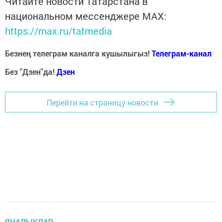
Читайте новости Татарстана в
национальном мессенджере MАХ:
https://max.ru/tatmedia
Безнең телеграм каналга кушылыгыз!
Телеграм-канал
Без "Дзен"да!
Д
зен
Перейти на страницу новости
ЯҢАЛЫКЛАР