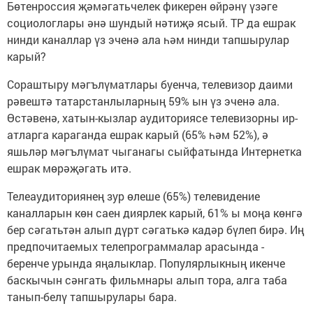
Бөтенроссия җәмәгатьчелек фикерен өйрәнү үзәге
социологлары әнә шундый нәтиҗә ясый. ТР да ешрак
нинди каналлар үз эченә ала һәм нинди тапшырулар
карый?
Сораштыру мәгълүматлары буенча, телевизор даими
рәвештә татарстанлыларның 59% ын үз эченә ала.
Өстәвенә, хатын-кызлар аудиториясе телевизорны ир-
атларга караганда ешрак карый (65% һәм 52%), ә
яшьләр мәгълүмат чыганагы сыйфатында Интернетка
ешрак мөрәҗәгать итә.
Телеаудиториянең зур өлеше (65%) телевидение
каналларын көн саен диярлек карый, 61% ы моңа көнгә
бер сәгатьтән алып дүрт сәгатькә кадәр бүлеп бирә. Иң
предпочитаемых телепрограммалар арасында -
беренче урында яңалыклар. Популярлыкның икенче
баскычын сәнгать фильмнары алып тора, алга таба
танып-белү тапшырулары бара.