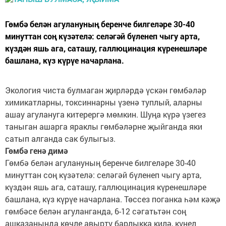
Гөмбә белән агулануның беренче билгеләре 30-40
минуттан соң күзәтелә: селәгәй бүленеп чыгу арта,
күздән яшь ага, саташу, галлюцинация күренешләре
башлана, күз күрүе начарлана.
Экология чиста булмаган җирләрдә үскән гөмбәләр
химикатларны, токсиннарны үзенә туплый, аларны
ашау агулануга китерергә мөмкин. Шуңа күрә үзегез
таныган ашарга яраклы гөмбәләрне җыйганда яки
сатып алганда сак булыгыз.
Гөмбә генә димә
Гөмбә белән агулануның беренче билгеләре 30-40
минуттан соң күзәтелә: селәгәй бүленеп чыгу арта,
күздән яшь ага, саташу, галлюцинация күренешләре
башлана, күз күрүе начарлана. Төссез поганка һәм кәҗә
гөмбәсе белән агуланганда, 6-12 сәгатьтән соң
ашказанында көчле авырту барлыкка килә, күңел