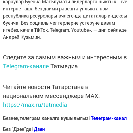
караулар Буенча Мәгълүмати лидерларга чыктык. Live-
интернет аша без даими рәвештә унлыкта һәм
республика ресурслары өчлегендә цитаталар индексы
буенча. Без социаль челтәрләрне үстерүне дәвам
итәбез, көчле TikTok, Telegram, Youtube», — дип сөйләде
Андрей Кузьмин.
Следите за самым важным и интересным в
Telegram-канале
Татмедиа
Читайте новости Татарстана в
национальном мессенджере MАХ:
https://max.ru/tatmedia
Безнең телеграм каналга кушылыгыз!
Телеграм-канал
Без "Дзен"да!
Д
зен