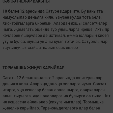
СӘЯСӘТЧЕЛӘР ВАКЫТЫ
10 белән 12 арасында
Сатурн идарә итә. Бу вакытта
намуслылар дөньяга килә. Үз-үзен кулда тота белә.
Хис- тойгыларга бирелми. Алардан ях­шы сәясәтчеләр
чыга. Җәмәгать эшен­дә зур уңышларга ирешә. Ихтыяр
көчләрен яшерүләре дә ихтимал. Әм­ма юлларын кисеп
үтүче булса, шун­да ук аны куып тотачак. Сатурнлылар
«сугышучы» сыйфатларын озак яшерә
ТОРМЫШКА ҖИҢЕЛ КАРЫЙЛАР
Сәгать 12 белән көндезге 2 арасында юпитерлылар
дөньяга килә. Алар яңадан-яңа хисләргә чума. Сәяхәт
итәргә, яңа кешеләр белән аралашырга, сөяр­кәләрен
алыштырырга, яңа һөнәрләргә ия булырга омтыла. Чит
ил кешесенә өйләнәләр (кияүгә чыгалар). Тормышка
җиңелчә карыйлар. Тирә-юньдәгеләргә алар белән