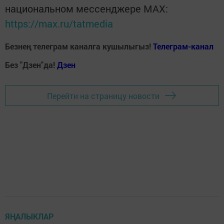
национальном мессенджере MАХ:
https://max.ru/tatmedia
Безнең телеграм каналга кушылыгыз!
Телеграм-канал
Без "Дзен"да!
Д
зен
Перейти на страницу новости
ЯҢАЛЫКЛАР