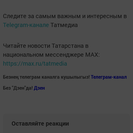
Следите за самым важным и интересным в
Telegram-канале
Татмедиа
Читайте новости Татарстана в
национальном мессенджере MАХ:
https://max.ru/tatmedia
Безнең телеграм каналга кушылыгыз!
Телеграм-канал
Без "Дзен"да!
Д
зен
Оставляйте реакции