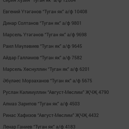
Евгений Үтәгәнов “Туган як” а/ф 10408
Динар Солтанов “Туган як” а/ф 9801
Марсель Үтәгәнов “Туган як” а/ф 9698
Раил Мәүләвиев “Туган як” а/ф 9645
Айдар Галләмов “Туган як” а/ф 7582
Марсель Хөснуллин “Туган як” а/ф 6201
Әбүләес Морзаханов “Туган як” а/ф 5675
Руслан Кәлимуллин “Август-Мөслим” ҖЧҖ 4790
Алмаз Зарипов “Туган як” а/ф 4503
Ринас Хафизов “Август-Мөслим” ҖЧҖ 4432
Ленар Ганиев “Туган як” а/ф 4183