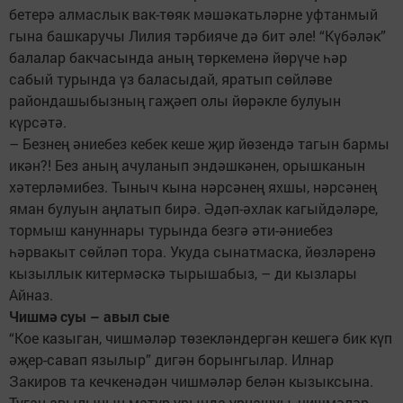
бетерә алмаслык вак-төяк мәшәкатьләрне уфтанмый
гына башкаручы Лилия тәрбияче дә бит әле! “Күбәләк”
балалар бакчасында аның төркеменә йөрүче һәр
сабый турында үз баласыдай, яратып сөйләве
райондашыбызның гаҗәеп олы йөрәкле булуын
күрсәтә.
– Безнең әниебез кебек кеше җир йөзендә тагын бармы
икән?! Без аның ачуланып эндәшкәнен, орышканын
хәтерләмибез. Тыныч кына нәрсәнең яхшы, нәрсәнең
яман булуын аңлатып бирә. Әдәп-әхлак кагыйдәләре,
тормыш кануннары турында безгә әти-әниебез
һәрвакыт сөйләп тора. Укуда сынатмаска, йөзләренә
кызыллык китермәскә тырышабыз, – ди кызлары
Айназ.
Чишмә суы – авыл сые
“Кое казыган, чишмәләр төзекләндергән кешегә бик күп
әҗер-савап язылыр” дигән борынгылар. Илнар
Закиров та кечкенәдән чишмәләр белән кызыксына.
Туган авылының матур урында урнашуы, чишмәләр