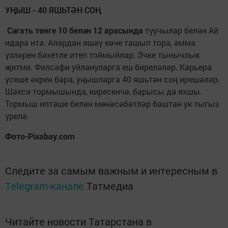
УҢЫШ - 40 ЯШЬТӘН СОҢ
Сәгать төнге 10 белән 12 арасында
туучылар белән Ай
идарә итә. Алардан яшәү көче ташып то­ра, әмма
үзләрен бәхетле итеп той­мыйлар. Эчке тынычлык
җитми. Фәлсәфи уйлануларга еш биреләләр. Карьера
үсеше әкрен бара, уңышларга 40 яшьтән соң ирешәләр.
Шәхси тормышында, киресенчә, барысы да яхшы.
Тормыш иптәше белән мөнәсәбәтләр баштан ук тыгыз
үрелә.
Фото-Pixabay.com
Следите за самым важным и интересным в
Telegram-канале
Татмедиа
Читайте новости Татарстана в