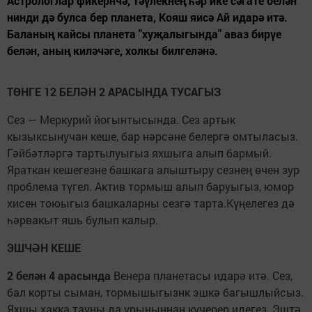
Астрологлар фикернчә, тәүлекнең һәр ике сәгате белән
нинди дә булса бер планета, Кояш яисә Ай идарә итә.
Баланың кайсы планета "хуҗалыгында" аваз бирүе
белән, аның киләчәге, холкы билгеләнә.
ТӨНГЕ 12 БЕЛӘН 2 АРАСЫНДА ТУСАГЫЗ
Сез — Меркурий йогынтысында. Сез артык
кызыксынучан кеше, бар нәрсәне белергә омтыласыз.
Гәйбәтләргә тарты­луыгыз яхшыга алып бармый.
Яраткан кешегезне башкага алыштыру сезнең өчен зур
проблема түгел. Актив тормыш алып баруыгыз, юмор
хисен тоюыгыз башкаларны сезгә тарта.Күңелегез дә
һәрвакыт яшь булып калыр.
ЭШЧӘН КЕШЕ
2 белән 4 арасында
Венера планетасы идарә итә. Сез,
бал корты сыман, тормышыгызнк эшкә багышлыйсыз.
Яхшы хакка тауны да урыныннан күчерер идегез. Эштә