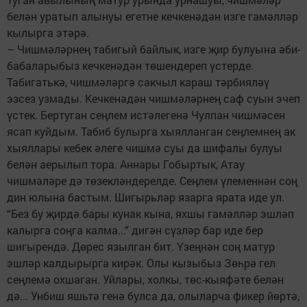
белән уратып алынуы егетне кечкенәдән изге гамәлләр
кылырга этәрә.
– Чишмәләрнең табигый байлык, изге җир булуына әби-
бабаларыбыз кечкенәдән төшендереп үстерде.
Табигатькә, чишмәләргә сакчыл караш тәрбияләү
эзсез узмады. Кечкенәдән чишмәләрнең саф суын эчеп
үстек. Бертуган сеңлем истәлегенә Чулпан чишмәсен
ясап куйдым. Табиб булырга хыялланган сеңлемнең ак
хыяллары кебек әлеге чишмә суы да шифалы булуы
белән аерылып тора. Аннары Гобыртык, Атау
чишмәләре дә төзекләндерелде. Сеңлем үлеменнән соң
дин юлына бастым. Шигырьләр язарга ярата иде ул.
“Без бу җирдә бары кунак кына, яхшы гамәлләр эшләп
калырга соңга калма...” дигән сүзләр бар иде бер
шигырендә. Дөрес язылган бит. Үзеңнән соң матур
эшләр калдырырга кирәк. Олы кызыбыз Зөһрә гел
сеңлемә охшаган. Уйлары, холкы, төс-кыяфәте белән
дә... Унбиш яшьтә генә булса да, олыларча фикер йөртә,