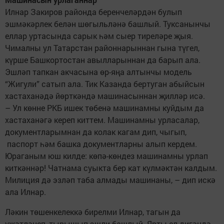
Илнар Закиров районда беренчеләрдән булып
эшмәкәрлек белән шөгыльләнә башлый. Туксанынчы
еллар уртасында сарык һәм сыер тиреләре җыя.
Чималны ул Татарстан районнарыннан гына түгел,
күрше Башкортостан авылларыннан да барып ала.
Эшләп тапкан акчасына өр-яңа алтынчы модель
“Жигули” сатып ала. Тик Казанда бертуган абыйсын
хастаханәдә йөрткәндә машинасыннан җилләр исә.
– Ул көнне РКБ ишек төбенә машинамны куйдым да
хастаханәгә кереп киттем. Машинамны урласалар,
документларымнан да колак кагам дип, чыгып,
паспорт һәм башка документларны алып кердем.
Юраганым юш килде: көпә-көндез машинамны урлап
киткәннәр! Чатнама суыкта бер кат күлмәктән калдым.
Милиция дә эзләп таба алмады машинаны, – дип искә
ала Илнар.
Ләкин төшенкелеккә бирелми Илнар, тагын да
үҗәтләнеп, тырышып эшли башлый. Ярты ел дигәндә