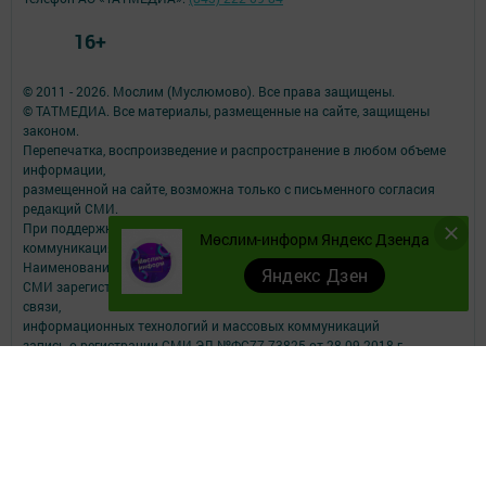
16+
© 2011 - 2026. Мослим (Муслюмово). Все права защищены.
© ТАТМЕДИА. Все материалы, размещенные на сайте, защищены
законом.
Перепечатка, воспроизведение и распространение в любом объеме
информации,
размещенной на сайте, возможна только с письменного согласия
редакций СМИ.
При поддержке Республиканского агентства по печати и массовым
Мөслим-информ Яндекс Дзенда
коммуникациям.
Наименование СМИ: Мөслим-информ
Яндекс Дзен
СМИ зарегистрировано Федеральной службой по надзору в сфере
связи,
информационных технологий и массовых коммуникаций
запись о регистрации СМИ ЭЛ №ФС77-73825 от 28.09.2018 г.
ФИО главного редактора: Афзалова Римма Рашидовна
Адрес редакции: 423970, РТ, Муслюмовский район, село Муслюмово,
ул.Пушкина, д.43
Телефон редакции: 8 (8-5556) 2-55-00, электронная почта
muslimau@rambler.ru
О фактах коррупции можете сообщить на электронную почту
muslimau@rambler.ru