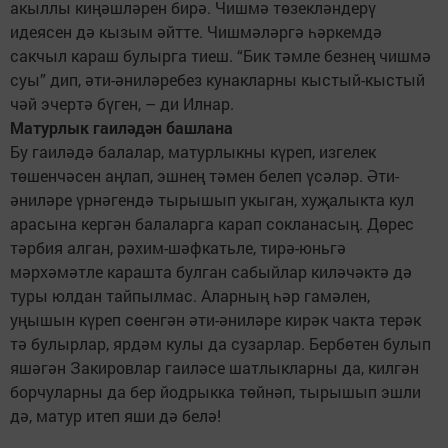
акыллы киңәшләрен бирә. Чишмә төзекләндерү
идеясен дә кызым әйтте. Чишмәләргә һәркемдә
сакчыл караш булырга тиеш. “Бик тәмле безнең чишмә
суы” дип, әти-әниләребез кунакларны кыстый-кыстый
чәй эчертә бүген, – ди Илнар.
Матурлык гаиләдән башлана
Бу гаиләдә балалар, матурлыкны күреп, изгелек
төшенчәсен аңлап, эшнең тәмен белеп үсәләр. Әти-
әниләре үрнәгендә тырышып укыган, хуҗалыкта кул
арасына кергән балаларга карап сокланасың. Дөрес
тәрбия алган, рәхим-шәфкатьле, тирә-юньгә
мәрхәмәтле карашта булган сабыйлар киләчәктә дә
туры юлдан тайпылмас. Аларның һәр гамәлен,
уңышын күреп сөенгән әти-әниләре кирәк чакта терәк
тә булырлар, ярдәм кулы да сузарлар. Бербөтен булып
яшәгән Закировлар гаиләсе шатлыкларны да, килгән
борчуларны да бер йодрыкка төйнәп, тырышып эшли
дә, матур итеп яши дә белә!