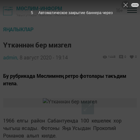
МӨСЛИМ-ИНФОРМ
16+
4
Автоматическое закрытие баннера через
"Авыл утлары" газетасы - Мөслим районы
ЯҢАЛЫКЛАР
Үткәннән бер мизгел
admin,
8 август 2020 - 19:14
1448
0
0
Бу рубрикада Мөслимнең ретро фотолары тәкъдим
ителә.
1966 елгы район Сабантуенда 100 кешелек хор
чыгыш ясады. Фотоны Яңа Усыдан Прокопий
Романов алып килде.