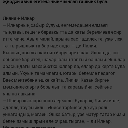
җирдән авыл егетенә чын-чынлап гашыйк була.
Лилия + Илнар
– Илнарның сабыр булуы, әңгәмәдәшен елмаеп
тыңлавы, кешегә бервакытта да каты бәрелмәве әсир
итте мине. Авыл малайларына хас гадилек тә, үҗәтлек
тә, тырышлык та бар иде анда, – ди Лилия.
Кызның авылга кайтып йөрүләре ешая. Илнар да, юк
сәбәпне бар итеп, шәһәр юлын таптый башлый. Яшьләр
арасындагы мәхәббәткә юллар да, еллар да киртә була
алмый. Укуын тәмамлагач, югары белемле педагог
Баек мәктәбенә эшкә кайта. Лилия, Казан биргән
мөмкинлекләргә борылып та карамыйча, сөйгәне
янына ашкына.
– Шәһәр кызларыннан аермалы буларак, Лилия ипле,
әдәпле, тәүфыйклы. Әбисе тәрбиясе дә зур роль
уйнагандыр, мөгаен. Эшкә батыр, үзе матур татар кызы
белән язмыш ярый әле очраштырган, – ди Илнар.
Машинасын урлаганнар