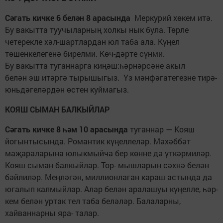
Сәгать кичке 6 белән 8 арасында
Меркурий хөкем итә.
Бу вакытта туучыларның холкы нык була. Төрле
четерекле хәл-шартлардан юл таба ала. Күңел
төшенкелегенә бирелми. Көч-дәрте сүнми.
Бу вакытта туганнарга киңәш:һәрнәрсәне акыл
белән эш итәргә тырышыгыз. Үз мәнфәгатегезне тирә-
юньдәгеләрдән өстен куймагыз.
КОЯШ СЫМАН БАЛКЫЙЛАР
Сәгать кичке 8 һәм 10 арасында
туган­нар — Кояш
йогын­тысында. Романтик күңеллеләр. Мәхәб­бәт
маҗараларына юлыкмыйча бер көн­не дә үткәрмиләр.
Кояш сыман балкыйлар. Тор- мышларын сәхнә белән
бәйлиләр. Меңләгән, мил­лионлаган караш астында да
югалып калмыйлар. Алар белән аралашуы күңелле, һәр­
кем белән уртак тел таба белә­ләр. Балаларны,
хайваннарны яра- талар.