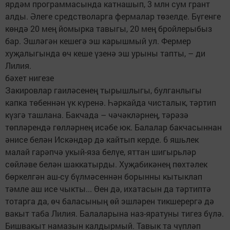
ярдәм программасында катнашып, 3 млн сум грант
алды. Әлеге средстволарга фермалар төзелде. Бүгенге
көндә 20 мең йомырка тавыгы, 20 мең бройлерыбыз
бар. Эшләгән кешегә эш карышмый ул. Фермер
хуҗалыгында өч кеше үзенә эш урыны тапты, – ди
Лилия.
бәхет нигезе
Закировлар гаиләсенең тырышлыгы, булганлыгы
капка төбеннән үк күренә. Һәркайда чисталык, тәртип
күзгә ташлана. Бакчада – чәчәкләрнең, тәрәзә
төпләрендә гөлләрнең исәбе юк. Балалар бакчасыннан
әнисе белән Искәндәр дә кайтып керде. 6 яшьлек
малай гарәпчә укый-яза белүе, яттан шигырьләр
сөйләве белән шаккатырды. Хуҗабикәнең пөхтәлек
бөркелгән аш-су бүлмәсеннән борынны кытыклап
тәмле аш исе чыкты... Өен дә, ихатасын да тәртиптә
тотарга да, өч баласының өй эшләрен тикшерергә дә
вакыт таба Лилия. Балаларына наз-яратуны тигез бүлә.
Бишвакыт намазын калдырмый. Тавык та чүпләп