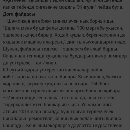
капка төбендә сигезенче модель “Жигули” пәйда була.
Дога файдасы
– Шәмсиҗиһан әбием минем өчен нык борчылды.
“Балам, менә бу шифалы доганы 100 мәртәбә укысаң,
эшләрең җиңел барыр. Ходай кушып, беренчесеннән дә
яхшырак машина алырсың”, дип тынычландырган иде.
Шуның файдасы тидеме – эшләрем бик җай барды.
Соңыннан теплица хуҗалыгы булдырып, кыяр-помидор
да үстердек, – ди Илнар.
60 сутый җирдә үстерелгән яшелчәләр район
кибетләренә дә озатыла. Аннары Закировлар, Баекта
җир алып, фермер хуҗалыгы оештыра. 150 баш
мөгезле эре терлек алып, үз эшләрен башлап җибәрә.
– Илнар нинди генә эшкә тотынса да, аны тел-теш
тидермәслек итеп башкарып чыга. Ул һаман алга
атлый. 2014 елда авылда буш торган терлекчелек
биналарын ремонтлап, кошчылык белән шөгыльләнә
башлады. Кече эшмәкәрләргә дәүләттән күрсәтелүче