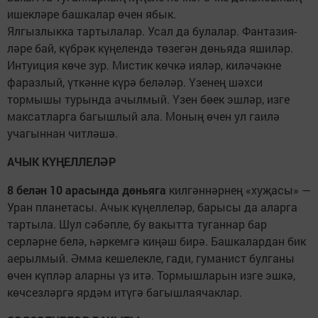
ишек­ләре башкалар өчен ябык.
Ялгызлыкка тартылалар. Усал да булалар. Фантазия­
ләре бай, күбрәк күңелендә төзегән дөньяда яшиләр.
Интуиция көче зур. Мистик көчкә ияләр, киләчәкне
фаразлый, үткәнне күрә беләләр. Үзенең шәхси
тормышы турында ачылмый. Үзен бөек эшләр, изге
максатларга багышлый ала. Моның өчен ул гаилә
учагыннан читләшә.
АЧЫК КҮҢЕЛЛЕЛӘР
8 белән 10 арасында дөньяга
килгән­нәрнең «хуҗасы» —
Уран планетасы. Ачык күңеллеләр, барысы да алар­га
тартыла. Шул сәбәпле, бу ва­кытта туганнар бар
серләрне белә, һәркемгә киңәш бирә. Башкалар­дан бик
аерылмый. Әмма кешелекле, гади, гуманист булганы
өчен күпләр аларны үз итә. Тормышларын изге эшкә,
көчсезләргә ярдәм итүгә багыш­лаячаклар.