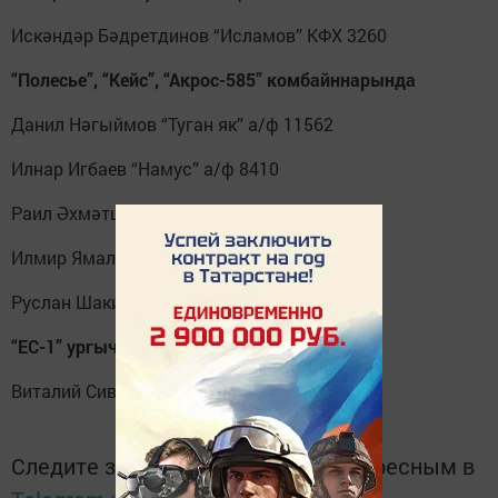
Искәндәр Бәдретдинов “Исламов” КФХ 3260
“Полесье”, “Кейс”, “Акрос-585” комбайннарында
Данил Нәгыймов “Туган як” а/ф 11562
Илнар Игбаев “Намус” а/ф 8410
Раил Әхмәтшин “Намус” а/ф 7657
Илмир Ямалетдинов “Туган як” а/ф 6905
Руслан Шакиров “Намус” а/ф 5730
“ЕС-1” ургычында (гектарларда)
Виталий Сиваков “Авзалов” КФХ 150
Следите за самым важным и интересным в