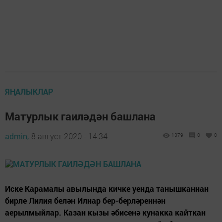
ЯҢАЛЫКЛАР
Матурлык гаиләдән башлана
admin,
8 август 2020 - 14:34
1379
0
0
Иске Карамалы авылында кичке уенда танышканнан
бирле Лилия белән Илнар бер-берләреннән
аерылмыйлар. Казан кызы әбисенә кунакка кайткан