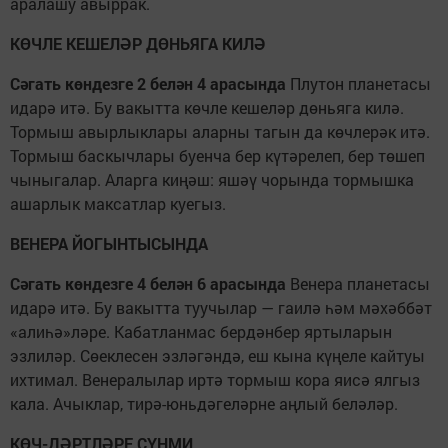
аралашу авыррак.
КӨЧЛЕ КЕШЕЛӘР ДӨНЬЯГА КИЛӘ
Сәгать көндезге 2 белән 4 арасын­да
Плутон планетасы
идарә итә. Бу ва­кытта көчле кешеләр дөньяга килә.
Тормыш авырлыклары аларны тагын да көчлерәк итә.
Тормыш баскыч­лары буенча бер күтәрелеп, бер төшеп
чыныгалар. Аларга киңәш: яшәү чо­рында тормышка
ашарлык максатлар куегыз.
ВЕНЕРА ЙОГЫНТЫСЫНДА
Сәгать көндезге 4 белән 6 арасын­да
Венера планетасы
идарә итә. Бу вакытта туучылар — гаилә һәм мә­хәббәт
«алиһә»ләре. Кабатланмас бер­дәнбер яртыларын
эзлиләр. Сөеклесен эзләгәндә, еш кына күңеле кайтуы
ихтимал. Венералылар иртә тормыш ко­ра яисә ялгыз
кала. Ачыклар, тирә-юньдәгеләрне аңлый беләләр.
КӨЧ-ДӘРТЛӘРЕ СҮНМИ