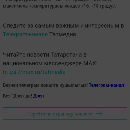
максималь температурасы көндез +16, +18 градус.
Следите за самым важным и интересным в
Telegram-канале
Татмедиа
Читайте новости Татарстана в
национальном мессенджере MАХ:
https://max.ru/tatmedia
Безнең телеграм каналга кушылыгыз!
Телеграм-канал
Без "Дзен"да!
Д
зен
Перейти на страницу новости