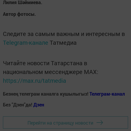
Лилия Шәймиева.
Автор фотосы.
Следите за самым важным и интересным в
Telegram-канале
Татмедиа
Читайте новости Татарстана в
национальном мессенджере MАХ:
https://max.ru/tatmedia
Безнең телеграм каналга кушылыгыз!
Телеграм-канал
Без "Дзен"да!
Д
зен
Перейти на страницу новости