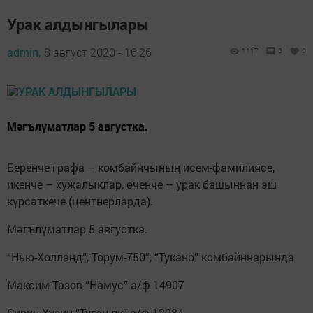
Урак алдынгылары
admin,
8 август 2020 - 16:26
1117
0
0
Мәгълүматлар 5 августка.
Беренче графа – комбайнчының исем-фамилиясе,
икенче – хуҗалыклар, өченче – урак башыннан эш
күрсәткече (центнерларда).
Мәгълүматлар 5 августка.
“Нью-Холланд”, Торум-750”, “Тукано” комбайннарында
Максим Тазов “Намус” а/ф 14907
Сирин Хузин “Туган як” а/ф 12084