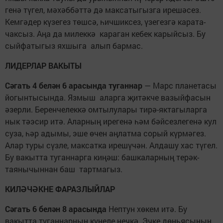
генә түгел, мәхәббәттә дә мак­сатыгызга ирешәсез.
Кем­гәдер күзегез төшсә, һич­шиксез, үзегезгә карата-
чаксыз. Аңа да милеккә караган кебек карыйсыз. Бу
сыйфатыгыз яхшыга алып бармас.
ЛИДЕРЛАР ВАКЫТЫ
Сәгать 4 белән 6 арасында туганнар
— Марс планетасы
йогынтысында. Язмыш аларга җитәкче вазыйфасын
әзерли. Беренчелеккә омтылу­лары тирә-яктагыларга
нык тәэ­сир итә. Аларның ирегенә һәм бәйсезлегенә кул
суза, һәр адымы, эше өчен аңлатма сорый күрмәгез.
Алар туры сүзле, максатка ирешүчән. Алдашу хас түгел.
Бу ва­кытта туганнарга киңәш: башка­ларның терәк-
таянычыннан баш тартмагыз.
КИЛӘЧӘКНЕ ФАРАЗЛЫЙЛАР
Сәгать 6 белән 8 арасында
Нептун хөкем итә. Бу
вакытта туганнарның күңеле нечкә. Эчке дөньясының