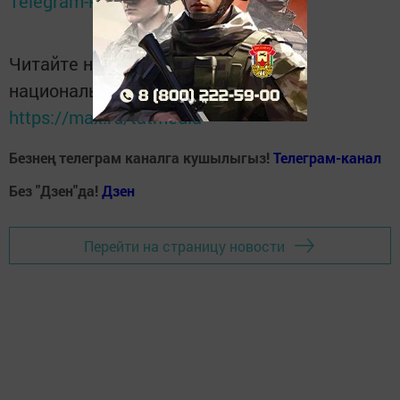
Telegram-канале
Татмедиа
Читайте новости Татарстана в
национальном мессенджере MАХ:
https://max.ru/tatmedia
Безнең телеграм каналга кушылыгыз!
Телеграм-канал
Без "Дзен"да!
Д
зен
Перейти на страницу новости