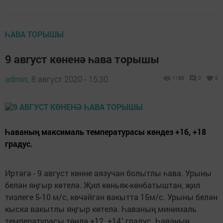
ҺАВА ТОРЫШЫ
9 август көненә һава торышы
admin,
8 август 2020 - 15:30
1188
0
0
Һаваның максималь температурасы көндез +16, +18
градус.
Иртәгә - 9 август көнне аязучан болытлы һава. Урыны
белән яңгыр көтелә. Җил көньяк-көнбатыштан, җил
тизлеге 5-10 м/с, көчәйгән вакытта 15м/с. Урыны белән
кыска вакытлы яңгыр көтелә. Һаваның минималь
температурасы төнлә +12..+14˚ градус. Һаваның