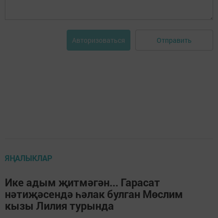
Отправить
Авторизоваться
ЯҢАЛЫКЛАР
Ике адым җитмәгән... Гарасат
нәтиҗәсендә һәлак булган Мөслим
кызы Лилия турында