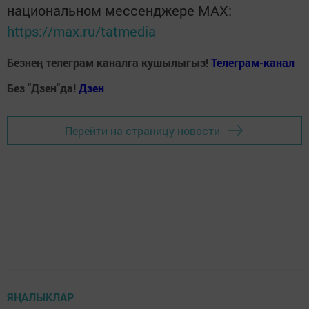
национальном мессенджере MАХ:
https://max.ru/tatmedia
Безнең телеграм каналга кушылыгыз!
Телеграм-канал
Без "Дзен"да!
Д
зен
Перейти на страницу новости
ЯҢАЛЫКЛАР