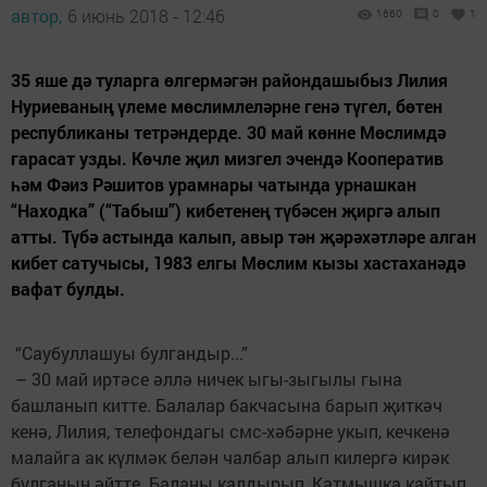
автор,
6 июнь 2018 - 12:46
1660
0
1
35 яше дә туларга өлгермәгән райондашыбыз Лилия
Нуриеваның үлеме мөслимлеләрне генә түгел, бөтен
республиканы тетрәндерде. 30 май көнне Мөслимдә
гарасат узды. Көчле җил мизгел эчендә Кооператив
һәм Фәиз Рәшитов урамнары чатында урнашкан
“Находка” (“Табыш”) кибетенең түбәсен җиргә алып
атты. Түбә астында калып, авыр тән җәрәхәтләре алган
кибет сатучысы, 1983 елгы Мөслим кызы хастаханәдә
вафат булды.
“Саубуллашуы булгандыр...”
– 30 май иртәсе әллә ничек ыгы-зыгылы гына
башланып китте. Балалар бакчасына барып җиткәч
кенә, Лилия, телефондагы смс-хәбәрне укып, кечкенә
малайга ак күлмәк белән чалбар алып килергә кирәк
булганын әйтте. Баланы калдырып, Катмышка кайтып