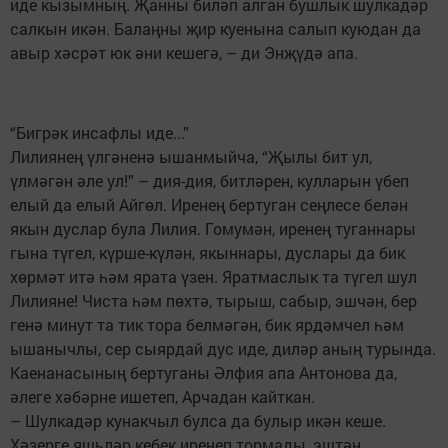
иде кызымның. Җанны биләп алган бушлык шулкадәр
салкын икән. Балаңны җир куенына салып куюдан да
авыр хәсрәт юк әни кешегә, – ди Энҗүдә апа.
“Бигрәк инсафлы иде...”
Лилиянең үлгәненә ышанмыйча, “Җылы бит ул,
үлмәгән әле ул!” – дия-дия, битләрен, кулларын үбеп
елый да елый Айгөл. Иренең бертуган сеңлесе белән
якын дуслар була Лилия. Гомумән, иренең туганнары
гына түгел, күрше-күлән, якыннары, дуслары да бик
хөрмәт итә һәм ярата үзен. Яратмаслык та түгел шул
Лилияне! Чиста һәм пөхтә, тырыш, сабыр, эшчән, бер
генә минут та тик тора белмәгән, бик ярдәмчел һәм
ышанычлы, сер сыярдай дус иде, диләр аның турында.
Каенанасының бертуганы Әлфия апа Антонова да,
әлеге хәбәрне ишетеп, Арчадан кайткан.
– Шулкадәр кунакчыл булса да булыр икән кеше.
Хәзерге яшьләр кебек иренеп тормады, эштән