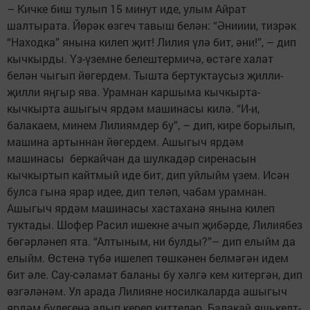
– Кичке биш тулып 15 минут иде, улым Айрат
шалтырата. Йөрәк өзгеч тавыш белән: “Әнииии, тизрәк
“Находка” янына килеп җит! Лилия үлә бит, әни!”, – дип
кычкырды. Үз-үземне белештермичә, өстәге халат
белән чыгып йөгердем. Тышта бертуктаусыз җилли-
җилли яңгыр ява. Урамнан каршыма кычкырта-
кычкырта ашыгыч ярдәм машинасы килә. “И-и,
балакаем, минем Лилиямдер бу”, – дип, кире борылып,
машина артыннан йөгердем. Ашыгыч ярдәм
машинасы беркайчан да шулкадәр сиренасын
кычкыртып кайтмый иде бит, дип уйлыйм үзем. Исән
булса гына ярар идее, дип теләп, чабам урамнан.
Ашыгыч ярдәм машинасы хастаханә янына килеп
туктады. Шофер Расил ишекне ачып җибәрде, Лилиябез
бөгәрләнеп ята. “Алтыным, ни булды?”– дип елыйм да
елыйм. Өстенә түбә ишелеп төшкәнен белмәгән идем
бит әле. Сау-сәламәт баланы бу хәлгә кем китергән, дип
өзгәләнәм. Ул арада Лилияне носилкаларда ашыгыч
ярдәм бүлегенә алып кереп киттеләр. Балакай яшькелт-