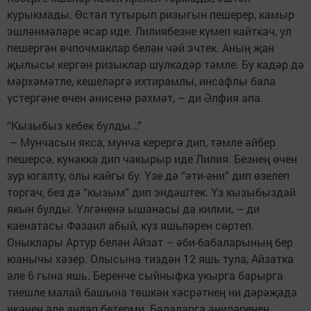
курыкмады. Өстәл тутырып ризыгын пешерер, камыр
эшләнмәләре ясар иде. Лилиябезне күмеп кайткач, ул
пешергән өчпочмаклар белән чәй эчтек. Аның җан
җылысы кергән ризыклар шулкадәр тәмле. Бу кадәр дә
мәрхәмәтле, кешеләргә ихтирамлы, инсафлы бала
үстергәне өчен әнисенә рәхмәт, – ди Әлфия апа.
“Кызыбыз кебек булды...”
– Мунчасын якса, мунча керергә дип, тәмле әйбер
пешерсә, кунакка дип чакырыр иде Лилия. Безнең өчен
зур югалту, олы кайгы бу. Үзе дә “әти-әни” дип өзелеп
торгач, без дә “кызым” дип эндәштек. Үз кызыбыздай
якын булды. Үлгәненә ышанасы да килми, – ди
каенатасы Фазаил абый, күз яшьләрен сөртеп.
Оныклары Артур белән Айзат – әби-бабаларының бер
юанычы хәзер. Олысына тиздән 12 яшь тула, Айзатка
әле 6 гына яшь. Беренче сыйныфка укырга барырга
тиешле малай башына төшкән хәсрәтнең ни дәрәҗәдә
икәнен әле аңлап бетерми. Балаларга әниләренең