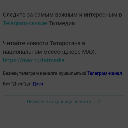
Следите за самым важным и интересным в
Telegram-канале
Татмедиа
Читайте новости Татарстана в
национальном мессенджере MАХ:
https://max.ru/tatmedia
Безнең телеграм каналга кушылыгыз!
Телеграм-канал
Без "Дзен"да!
Д
зен
Перейти на страницу новости