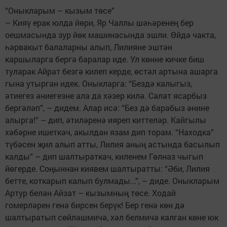
“Оныкларым – кызым төсе”
– Кияү ерак юлда йөри, Яр Чаллы шәһәренең бер
оешмасында зур йөк машинасында эшли. Өйдә чакта,
һәрвакыт балаларны алып, Лилияне эштән
каршыларга бергә баралар иде. Ул көнне кичке биш
туларак Айрат безгә килеп керде, өстәл артына ашарга
гына утырган идек. Оныкларга: “Бездә калыгыз,
әтиегез әниегезне ала да хәзер килә. Салат ясарбыз
бергәләп”, – дидем. Алар исә: “Без дә барабыз әнине
алырга!” – дип, әтиләренә ияреп киттеләр. Кайгылы
хәбәрне ишеткәч, акылдан язам дип торам. “Находка”
түбәсен җил алып атты, Лилия аның астында басылып
калды” – дип шалтыраткач, киленем Гөлназ чыгып
йөгерде. Соңыннан киявем шалтыратты: “Әби, Лилия
бетте, коткарып калып булмады...”, – диде. Оныкларым
Артур белән Айзат – кызымның төсе. Ходай
гомерләрен генә бирсен берүк! Бер генә көн дә
шалтыратып сөйләшмичә, хәл белмичә калган көне юк