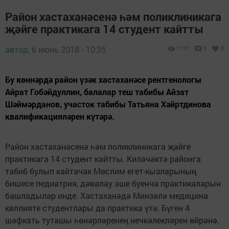
Район хастаханәсенә һәм поликлиникага
җәйге практикага 14 студент кайтты
автор,
6 июнь 2018 - 10:35
1127
0
0
Бу көннәрдә район үзәк хастаханәсе рентгенологы
Айрат Гобәйдуллин, балалар теш табибы Айзат
Шәймәрданов, участок табибы Татьяна Хәйртдинова
квалификацияләрен күтәрә.
Район хастаханәсенә һәм поликлиникага җәйге
практикага 14 студент кайтты. Киләчәктә районга
табиб булып кайтачак Мөслим егет-кызларының
бишесе педиатрия, дәвалау эше буенча практикаларын
башладылар инде. Хастаханәдә Минзәлә медицина
көллияте студентлары да практика үтә. Бүген 4
шәфкать туташы һөнәрләренең нечкәлекләрен өйрәнә.