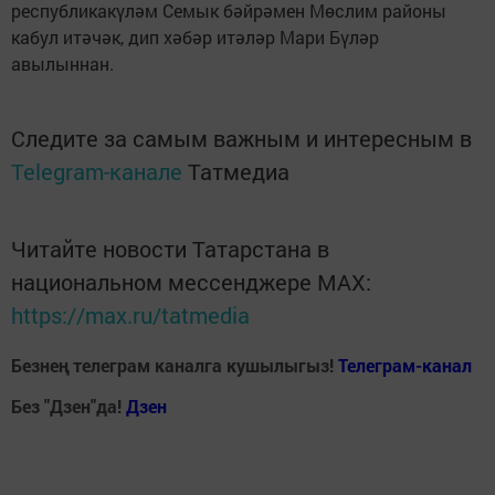
республикакүләм Семык бәйрәмен Мөслим районы
кабул итәчәк, дип хәбәр итәләр Мари Бүләр
авылыннан.
Следите за самым важным и интересным в
Telegram-канале
Татмедиа
Читайте новости Татарстана в
национальном мессенджере MАХ:
https://max.ru/tatmedia
Безнең телеграм каналга кушылыгыз!
Телеграм-канал
Без "Дзен"да!
Д
зен