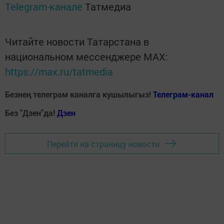
Telegram-канале
Татмедиа
Читайте новости Татарстана в
национальном мессенджере MАХ:
https://max.ru/tatmedia
Безнең телеграм каналга кушылыгыз!
Телеграм-канал
Без "Дзен"да!
Д
зен
Перейти на страницу новости