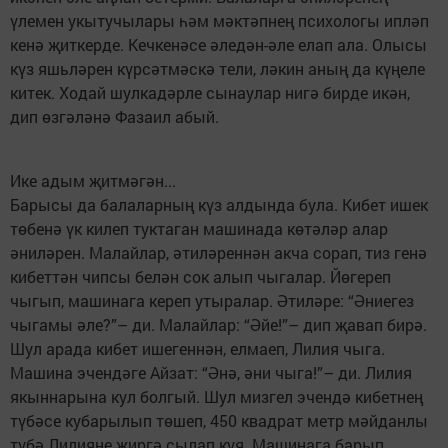
үлемен укытучылары һәм мәктәпнең психологы ипләп
кенә җиткерде. Кечкенәсе әледән-әле елап ала. Олысы
күз яшьләрен күрсәтмәскә тели, ләкин аның да күңеле
китек. Ходай шулкадәрле сынаулар нигә бирде икән,
дип өзгәләнә Фазаил абый.
Ике адым җитмәгән...
Барысы да балаларның күз алдында була. Кибет ишек
төбенә үк килеп туктаган машинада көтәләр алар
әниләрен. Малайлар, әтиләреннән акча сорап, тиз генә
кибеттән чипсы белән сок алып чыгалар. Йөгереп
чыгып, машинага кереп утыралар. Әтиләре: “Әниегез
чыгамы әле?”– ди. Малайлар: “Әйе!”– дип җавап бирә.
Шул арада кибет ишегеннән, елмаеп, Лилия чыга.
Машина эчендәге Айзат: “Әнә, әни чыга!”– ди. Лилия
якыннарына кул болгый. Шул мизгел эчендә кибетнең
түбәсе кубарылып төшеп, 450 квадрат метр мәйданлы
түбә Лилияне җиргә сылап куя. Машинага барып