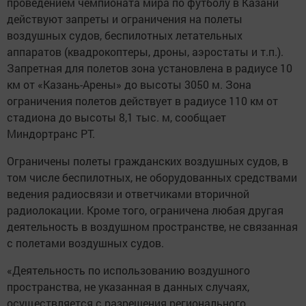
проведением чемпионата мира по футболу в Казани
действуют запреты и ограничения на полеты
воздушных судов, беспилотных летательных
аппаратов (квадрокоптеры, дроны, аэростаты и т.п.).
Запретная для полетов зона установлена в радиусе 10
км от «Казань-Арены» до высоты 3050 м. Зона
ограничения полетов действует в радиусе 110 км от
стадиона до высоты 8,1 тыс. м, сообщает
Миндортранс РТ.
Ограничены полеты гражданских воздушных судов, в
том числе беспилотных, не оборудованных средствами
ведения радиосвязи и ответчиками вторичной
радиолокации. Кроме того, ограничена любая другая
деятельность в воздушном пространстве, не связанная
с полетами воздушных судов.
«Деятельность по использованию воздушного
пространства, не указанная в данных случаях,
осуществляется с разрешения регионального