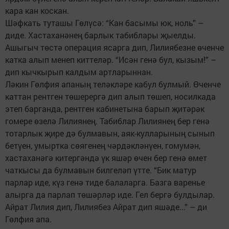
кара кан коскан.
Шәфкать туташы Гөлүсә: “Кан басымы юк, ноль” –
диде. Хастаханәнең барлык табиблары җыелды.
Ашыгыч төстә операция ясарга дип, Лилиябезне өченче
катка алып менеп киттеләр. “Исән генә бул, кызым!” –
дип кычкырып калдым артларыннан.
Ләкин Гөлфия апаның теләкләре кабул булмый. Өченче
каттан рентген төшерергә дип алып төшеп, носилкада
этеп барганда, рентген кабинетына барып җитәрәк
гомере өзелә Лилиянең. Табиблар Лилиянең бер генә
тотарлык җире дә булмавын, аяк-кулларының сынып
бетүен, умыртка сөягенең чәрдәкләнүен, гомумән,
хастаханәгә китергәндә үк яшәр өчен бер генә өмет
чаткысы да булмавын билгеләп үтте. “Бик матур
парлар иде, күз генә тиде балаларга. Базга варенье
алырга да парлап төшәрләр иде. Гел бергә булдылар.
Айрат Лилия дип, Лилиябез Айрат дип яшәде...” – ди
Гөлфия апа.