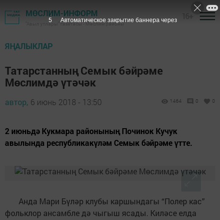
МӨСЛИМ-ИНФОРМ
16+
4
Автоматическое закрытие баннера через
"Авыл утлары" газетасы - Мөслим районы
ЯҢАЛЫКЛАР
Татарстанның Семык бәйрәме
Мөслимдә үтәчәк
автор,
6 июнь 2018 - 13:50
1464
0
0
2 июньдә Кукмара районының Починок Кучук
авылында республикакүләм Семык бәйрәме үтте.
Анда Мари Бүләр клубы каршындагы “Полер кас”
фольклор ансамбле дә чыгыш ясады. Киләсе елда