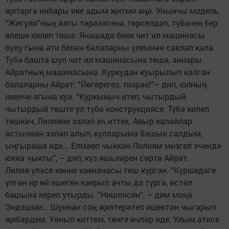
җитәргә нибары ике адым җитми аңа. Унынчы модель
“Жигули”ның алгы тәрәзәсенә, гөрселдәп, түбәнең бер
өлеше килеп төшә. Янәшәдә биек чит ил машинасы
булу гына әти белән балаларны үлемнән саклап кала.
Түбә башта шул чит ил машинасына төшә, аннары
Айратның машинасына. Куркудан куырылып калган
балаларны Айрат: “Йөгерегез, тизрәк!”– дип, юлның
икенче ягына куа. “Куркыныч итеп, чытырдый-
чытырдый төште ул түбә конструкциясе. Түбә килеп
төшкәч, Лилияне эзләп аһ иттек. Авыр калайлар
астыннан эзләп алып, кулларыма башын салдым,
ыңгыраша иде... Елмаеп чыккан Лилиям мизгел эчендә
юкка чыкты”, – дип, күз яшьләрен сөртә Айрат.
Лилия үләсе көнне каенанасы төш күргән. “Күршедәге
үлгән ир өй ишеген каерып ачты да түргә, өстәл
башына кереп утырды. “Нишлисен”, – дим моңа.
Эндәшми... Шуннан соң җилтерәтеп ишектән чыгарып
җибәрдем. Уянып киттем, төнге өчләр иде. Улым әтисе