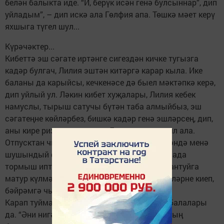
белән балыкта иде. “И, берүк исән генә булсыннар”, дип
уйладым”, – дип искә ала Гөлфия апа. Төшкә мәет керү
яхшыга түгел шул...
Күрәчәктер...
Кибеттә эш сәгате иртәнге сигездән кичке тугызга
кадәр булгач, Лилия эштән китәргә карар кыла. Ике
баланы да карыйсы, кечкенәсе дә быел мәктәпкә керә,
дип уйлый ул. Ләкин кибет хуҗалары, Лилия кебек
намуслы, тырыш сатучы бүтән таба алмыйбыз, эш
сәгатеңне көйләрбез, бишкә кадәр генә эшләрсең, дип,
аны кире ризалаттыралар. Лилия ике атна ял ала.
Отпусктан чыгып, өченче көнен генә эшләгәндә менә
шушындый фаҗигага тарый ул. Алдагы атнада
тормыш иптәше белән шәһәргә барып, Сабантуйга
матур күлмәкләр алып кайталар. Ул күлмәкләрне киеп,
бәйрәмгә чыгарга язмаган шул Лилиягә.
Карап туймаслык матур, акыллы аларның балалары
да. “Әни нигә соңрак чыкмады икән? Без аның