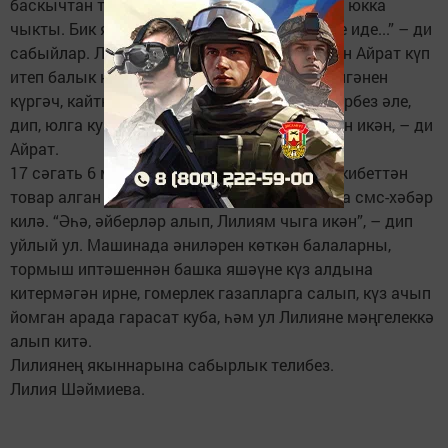
баскычтан төшеп килгәнен күрдек, аннан ул юкка
чыкты. Бик яратабыз әнине, бер генә күрәсе иде...” – ди
сабыйлар. Лилияне алырга барыр алдыннан Айрат күп
итеп балык кыздыра. Сәгать биш тулып килгәнен
күргәч, кайткач, бергәләп кыздырып бетерербез әле,
дип, юлга кузгала. Ул көнне соңарасы калган икән, – ди
Айрат.
17 сәгать 6 минут... Айратның телефонына кибеттән
товар алган өчен карта белән түләү турында смс-хәбәр
килә. “Әһә, әйберләр алып, Лилиям чыга икән”, – дип
уйлый ул. Машинада әниләрен көткән балаларны,
тормыш иптәшеннән башка яшәүне күз алдына
китермәгән ирне, гомерлек газапларга салып, күз ачып
йомган арада гарасат куба, һәм ул Лилияне мәңгелеккә
алып китә.
Лилиянең якыннарына сабырлык телибез.
Лилия Шәймиева.