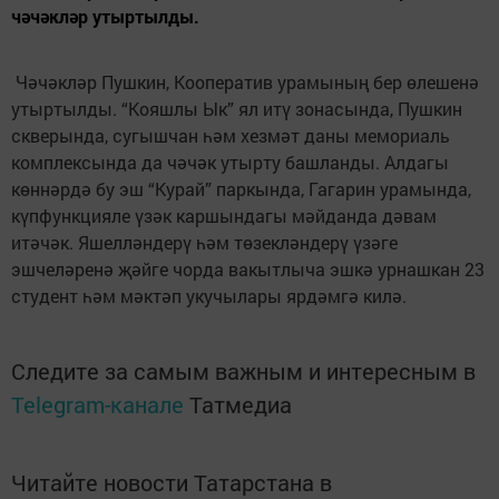
чәчәкләр утыртылды.
Чәчәкләр Пушкин, Кооператив урамының бер өлешенә
утыртылды. “Кояшлы Ык” ял итү зонасында, Пушкин
скверында, сугышчан һәм хезмәт даны мемориаль
комплексында да чәчәк утырту башланды. Алдагы
көннәрдә бу эш “Курай” паркында, Гагарин урамында,
күпфункцияле үзәк каршындагы мәйданда дәвам
итәчәк. Яшелләндерү һәм төзекләндерү үзәге
эшчеләренә җәйге чорда вакытлыча эшкә урнашкан 23
студент һәм мәктәп укучылары ярдәмгә килә.
Следите за самым важным и интересным в
Telegram-канале
Татмедиа
Читайте новости Татарстана в