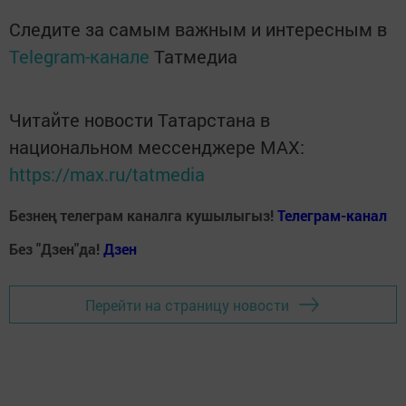
Следите за самым важным и интересным в
Telegram-канале
Татмедиа
Читайте новости Татарстана в
национальном мессенджере MАХ:
https://max.ru/tatmedia
Безнең телеграм каналга кушылыгыз!
Телеграм-канал
Без "Дзен"да!
Д
зен
Перейти на страницу новости