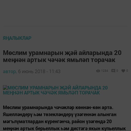
ЯҢАЛЫКЛАР
Мөслим урамнарын җәй айларында 20
меңнән артык чәчәк ямьләп торачак
автор,
6 июнь 2018 - 11:43
1234
0
0
Мөслим урамнарында чәчәкләр көннән-көн арта.
Яшелләндерү һәм төзекләндерү үзәгеннән алынган
мәгълүматлардан күренгәнчә, район үзәгендә 20
меңнән артык берьеллык һәм дистәгә якын күпьеллык