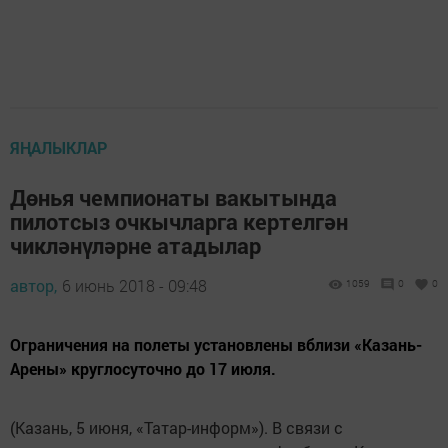
ЯҢАЛЫКЛАР
Дөнья чемпионаты вакытында
пилотсыз очкычларга кертелгән
чикләнүләрне атадылар
автор,
6 июнь 2018 - 09:48
1059
0
0
Ограничения на полеты установлены вблизи «Казань-
Арены» круглосуточно до 17 июля.
(Казань, 5 июня, «Татар-информ»). В связи с