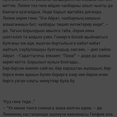
киттек. Лилия тиз генә өйдән чалбарны алып чыкты да
бакчага кузгалдык. Инде барып җитәбез дигәндә,
Лилия әкрен генә: “И-и Айрат, чалбарның каешын
алмаганмын бит, чалбары төшеп интектерер инде”, –
ди. Тагын борылдым авылга таба. Әзрәк кенә
шелтәләп тә алдым үзен. Гомергә болай җыйнаксыз
булганы юк иде, яшәгән йортыбызга кабат-кабат
кайтып, саубуллашуы булгандыр, мөгаен, – дип сөйли
Айрат. –Гадәттәгечә, елмаеп: “Пока!” – диде дә эшенә
кереп китте. Борылып кулын болгады...
Бер-берсен өзелеп сөйгән, бер караштан аңлашып, бер-
берсе өчен җанын бүлеп бирергә әзер ике йөрәк өчен
бергә узган соңгы минутлар була бу.
“Күз генә тиде...”
– “Ул көнне төнге сменага эшкә килгән идем, – ди
Лилиянең хастаханәдә эшләүче каенанасы Гөлфия апа.