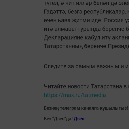
түгел, ә чит илләр белән дә э
Гадәттә, безгә республикалар
өчен һава җитми иде. Россия 
итә алмавы турында беренче б
Декларацияне кабул итү акланг
Татарстанның беренче Презид
Следите за самым важным и 
Читайте новости Татарстана 
https://max.ru/tatmedia
Безнең телеграм каналга кушылыгыз!
Без "Дзен"да!
Д
зен