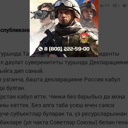
576
0
 республиканың беренче Президенты.
 турында Татарстанның беренче Президенты
л дәүләт суверенитеты турында Декларациян
ыйга дип саный.
 узганча, башта декларацияне Россия кабул
дә булган.
тарстан кабул итте. Чөнки без барыбыз да моңа
ны көттек. Без алга таба үсеш өчен сәяси
түче субъектлар буларак та, үз ресурсларыннан
бәкләре (ул чакта Советлар Союзы) белән генә