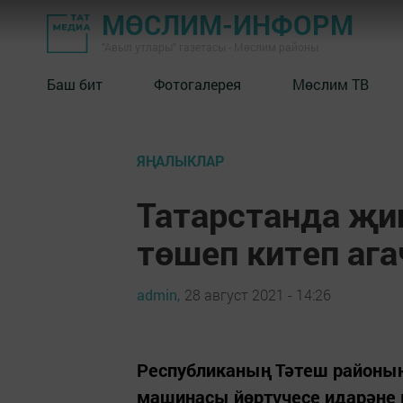
МӨСЛИМ-ИНФОРМ
"Авыл утлары" газетасы - Мөслим районы
Баш бит
Фотогалерея
Мөслим ТВ
ЯҢАЛЫКЛАР
Татарстанда җи
төшеп китеп ага
admin,
28 август 2021 - 14:26
Республиканың Тәтеш районын
машинасы йөртүчесе идарәне ю