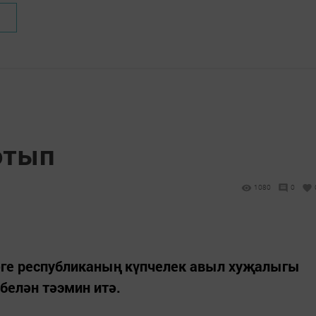
отып
1080
0
зәге республиканың күпчелек авыл хуҗалыгы
белән тәэмин итә.