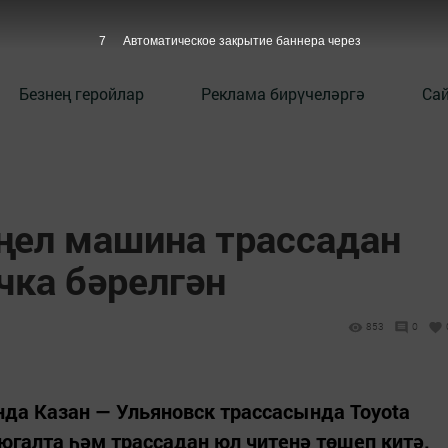
6
Автоматическое закрытие баннера через
Безнең геройлар
Реклама бирүчеләргә
Сай
ңел машина трассадан
чка бәрелгән
853
0
да Казан — Ульяновск трассасында Toyota
галта һәм трассадан юл читенә төшеп китә.