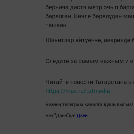
берничә дистә метр очып барга
бәрелгән. Көчле бәрелүдән м
төшкән.
Шаһитлар әйтүенчә, авариядә 
Следите за самым важным и 
Читайте новости Татарстана 
https://max.ru/tatmedia
Безнең телеграм каналга кушылыгыз!
Без "Дзен"да!
Д
зен