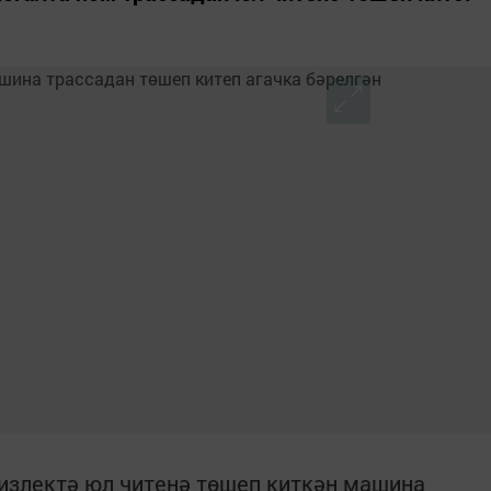
излектә юл читенә төшеп киткән машина