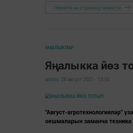
Перейти на страницу новости
ЯҢАЛЫКЛАР
Яңалыкка йөз т
admin,
28 август 2021 - 13:10
“Август-агротехнологияләр” ү
оешмаларын заманча техника 