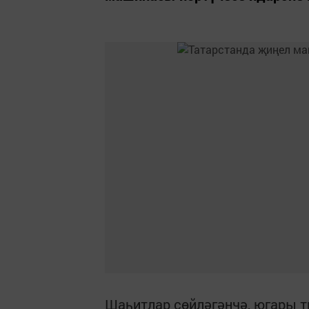
Шаһитлар сөйләгәнчә, югары т