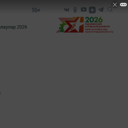
16+
лаулар 2026
0