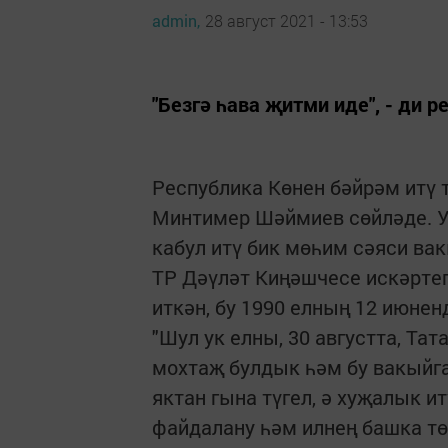
admin,
28 август 2021 - 13:53
"Безгә һава җитми иде", - ди
Республика Көнен бәйрәм итү
Минтимер Шәймиев сөйләде. У
кабул итү бик мөһим сәяси вак
ТР Дәүләт Киңәшчесе искәртеп
иткән, бу 1990 елның 12 июнен
"Шул ук елны, 30 августта, Та
мохтаҗ булдык һәм бу вакыйга
яктан гына түгел, ә хуҗалык и
файдалану һәм илнең башка тө