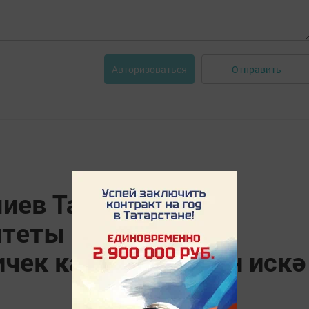
Отправить
Авторизоваться
иев Татарстанның
итеты турында
чек кабул итүләрен искә