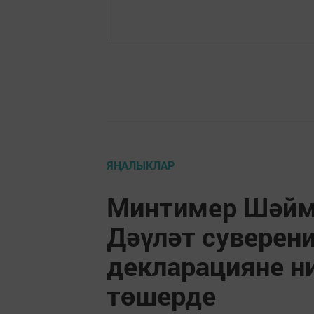
ЯҢАЛЫКЛАР
Минтимер Шәйм
Дәүләт суверен
декларацияне ни
төшерде