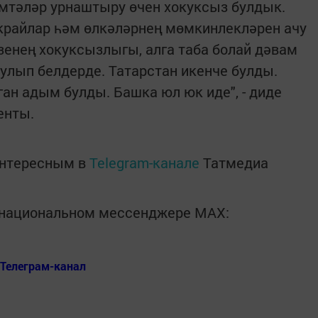
лемтәләр урнаштыру өчен хокуксыз булдык.
, крайлар һәм өлкәләрнең мөмкинлекләрен ачу
үзенең хокуксызлыгы, алга таба болай дәвам
улып белдерде. Татарстан икенче булды.
ан адым булды. Башка юл юк иде", - диде
енты.
интересным в
Telegram-канале
Татмедиа
в национальном мессенджере MАХ:
Телеграм-канал