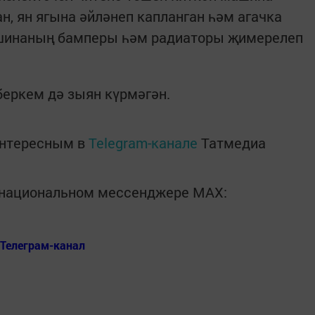
н, ян ягына әйләнеп капланган һәм агачка
ашинаның бамперы һәм радиаторы җимерелеп
беркем дә зыян күрмәгән.
интересным в
Telegram-канале
Татмедиа
в национальном мессенджере MАХ:
Телеграм-канал