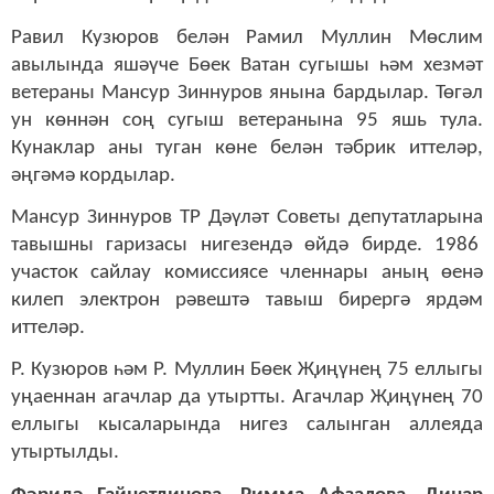
Равил Кузюров белән Рамил Муллин Мөслим
авылында яшәүче Бөек Ватан сугышы һәм хезмәт
ветераны Мансур Зиннуров янына бардылар. Төгәл
ун көннән соң сугыш ветеранына 95 яшь тула.
Кунаклар аны туган көне белән тәбрик иттеләр,
әңгәмә кордылар.
Мансур Зиннуров ТР Дәүләт Советы депутатларына
тавышны гаризасы нигезендә өйдә бирде. 1986
участок сайлау комиссиясе членнары аның өенә
килеп электрон рәвештә тавыш бирергә ярдәм
иттеләр.
Р. Кузюров һәм Р. Муллин Бөек Җиңүнең 75 еллыгы
уңаеннан агачлар да утыртты. Агачлар Җиңүнең 70
еллыгы кысаларында нигез салынган аллеяда
утыртылды.