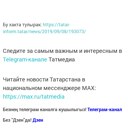
Бу хакта тулырак:
https://tatar-
inform.tatar/news/2019/09/08/193073/
Следите за самым важным и интересным в
Telegram-канале
Татмедиа
Читайте новости Татарстана в
национальном мессенджере MАХ:
https://max.ru/tatmedia
Безнең телеграм каналга кушылыгыз!
Телеграм-канал
Без "Дзен"да!
Д
зен