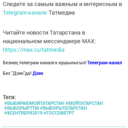
Следите за самым важным и интересным в
Telegram-канале
Татмедиа
Читайте новости Татарстана в
национальном мессенджере MАХ:
https://max.ru/tatmedia
Безнең телеграм каналга кушылыгыз!
Телеграм-канал
Без "Дзен"да!
Д
зен
Теги:
#ВЫБИРАЮМОЙТАТАРСТАН #МОЙТАТАРСТАН
#ВЫБОРЫРТТМ #ВЫБОРЫТАТАРСТАН
#8СЕНТЯБРЯ2019 #ГОССОВЕТРТ