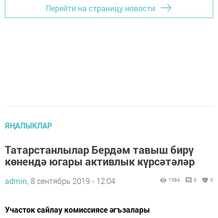
Перейти на страницу новости
ЯҢАЛЫКЛАР
Татарстанлылар Бердәм тавыш бирү
көнендә югары активлык күрсәтәләр
admin,
8 сентябрь 2019 - 12:04
1084
0
0
Участок сайлау комиссиясе әгъзалары