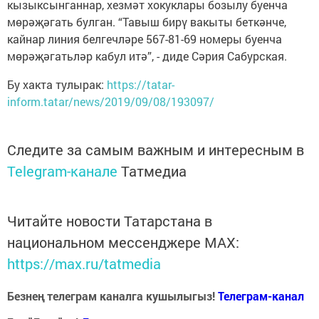
кызыксынганнар, хезмәт хокуклары бозылу буенча
мөрәҗәгать булган. “Тавыш бирү вакыты беткәнче,
кайнар линия белгечләре 567-81-69 номеры буенча
мөрәҗәгатьләр кабул итә”, - диде Сәрия Сабурская.
Бу хакта тулырак:
https://tatar-
inform.tatar/news/2019/09/08/193097/
Следите за самым важным и интересным в
Telegram-канале
Татмедиа
Читайте новости Татарстана в
национальном мессенджере MАХ:
https://max.ru/tatmedia
Безнең телеграм каналга кушылыгыз!
Телеграм-канал