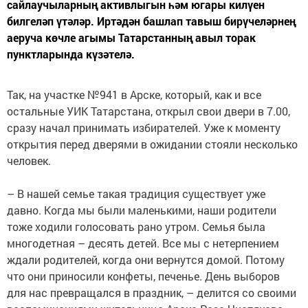
сайлаучыларның активлыгын һәм югары килүен
билгеләп үтәләр. Иртәдән башлап тавыш бирүчеләрнең
аеруча көчле агымы Татарстанның авыл торак
пунктларында күзәтелә.
Так, на участке №941 в Арске, который, как и все
остальные УИК Татарстана, открыл свои двери в 7.00,
сразу начал принимать избирателей. Уже к моменту
открытия перед дверями в ожидании стояли несколько
человек.
– В нашей семье такая традиция существует уже
давно. Когда мы были маленькими, наши родители
тоже ходили голосовать рано утром. Семья была
многодетная – десять детей. Все мы с нетерпением
ждали родителей, когда они вернутся домой. Потому
что они приносили конфеты, печенье. День выборов
для нас превращался в праздник, – делится со своими