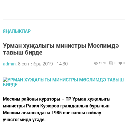
ЯҢАЛЫКЛАР
Урман хуҗалыгы министры Мөслимдә
тавыш бирде
admin,
8 сентябрь 2019 - 14:30
1279
0
0
Мөслим районы кураторы – ТР Урман хуҗалыгы
министры Равил Кузюров гражданлык бурычын
Мөслим авылындагы 1985 нче санлы сайлау
участогында үтәде.