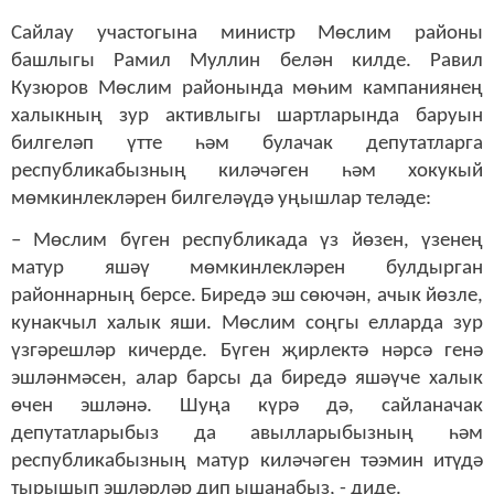
Сайлау участогына министр Мөслим районы
башлыгы Рамил Муллин белән килде. Равил
Кузюров Мөслим районында мөһим кампаниянең
халыкның зур активлыгы шартларында баруын
билгеләп үтте һәм булачак депутатларга
республикабызның киләчәген һәм хокукый
мөмкинлекләрен билгеләүдә уңышлар теләде:
– Мөслим бүген республикада үз йөзен, үзенең
матур яшәү мөмкинлекләрен булдырган
районнарның берсе. Биредә эш сөючән, ачык йөзле,
кунакчыл халык яши. Мөслим соңгы елларда зур
үзгәрешләр кичерде. Бүген җирлектә нәрсә генә
эшләнмәсен, алар барсы да биредә яшәүче халык
өчен эшләнә. Шуңа күрә дә, сайланачак
депутатларыбыз да авылларыбызның һәм
республикабызның матур киләчәген тәэмин итүдә
тырышып эшләрләр дип ышанабыз, - диде.