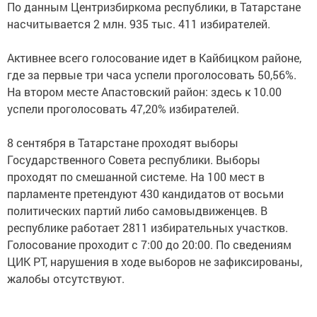
По данным Центризбиркома республики, в Татарстане
насчитывается 2 млн. 935 тыс. 411 избирателей.
Активнее всего голосование идет в Кайбицком районе,
где за первые три часа успели проголосовать 50,56%.
На втором месте Апастовский район: здесь к 10.00
успели проголосовать 47,20% избирателей.
8 сентября в Татарстане проходят выборы
Государственного Совета республики. Выборы
проходят по смешанной системе. На 100 мест в
парламенте претендуют 430 кандидатов от восьми
политических партий либо самовыдвиженцев. В
республике работает 2811 избирательных участков.
Голосование проходит с 7:00 до 20:00. По сведениям
ЦИК РТ, нарушения в ходе выборов не зафиксированы,
жалобы отсутствуют.