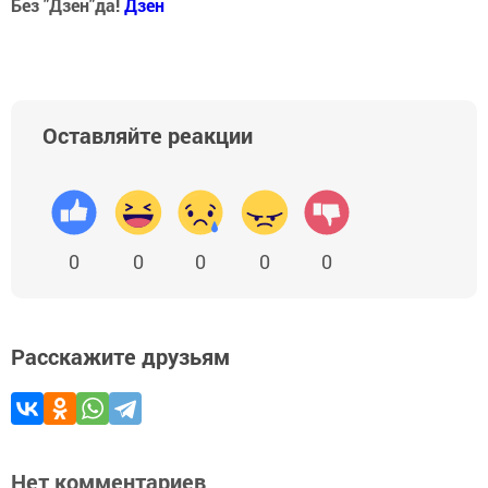
Без "Дзен"да!
Д
зен
Оставляйте реакции
0
0
0
0
0
Расскажите друзьям
Нет комментариев