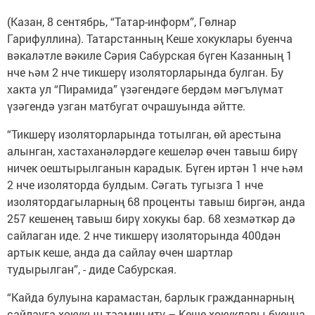
(Казан, 8 сентябрь, “Татар-информ”, Гөлнар
Гарифуллина). Татарстанның Кеше хокуклары буенча
вәкаләтле вәкиле Сәрия Сабурская бүген Казанның 1
нче һәм 2 нче тикшерү изоляторларында булган. Бу
хакта ул “Пирамида” үзәгендәге бердәм мәгълүмат
үзәгендә узган матбугат очрашуында әйтте.
“Тикшерү изоляторларында тотылган, өй арестына
алынган, хастаханәләрдәге кешеләр өчен тавыш бирү
ничек оештырылганын карадык. Бүген иртән 1 нче һәм
2 нче изоляторда булдым. Сәгать тугызга 1 нче
изолятордагыларның 68 проценты тавыш биргән, анда
257 кешенең тавыш бирү хокукы бар. 68 хезмәткәр дә
сайлаган иде. 2 нче тикшерү изоляторында 400дән
артык кеше, анда да сайлау өчен шартлар
тудырылган”, - диде Сабурская.
“Кайда булуына карамастан, барлык гражданнарның
сайлауга хокукын тәэмин итү – Кеше хокуклары буенча