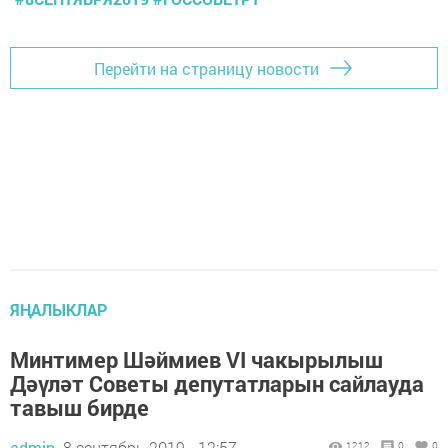
Перейти на страницу новости
ЯҢАЛЫКЛАР
Минтимер Шәймиев VI чакырылыш
Дәүләт Советы депутатларын сайлауда
тавыш бирде
admin,
8 сентябрь 2019 - 12:57
1212
0
0