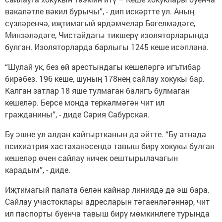
вәкаләтле вәкил бурычы”, - дип искәртте ул. Аның
сүзләренчә, иҗтимагый ярдәмчеләр Бөгелмәдәге,
Минзәләдәге, Чистайдагы тикшерү изоляторларында
булган. Изоляторларда барлыгы 1245 кеше исәпләнә.
“Шулай ук, без өй арестындагы кешеләргә игътибар
бирәбез. 196 кеше, шуның 178нең сайлау хокукы бар.
Калган затлар 18 яше тулмаган балигъ булмаган
кешеләр. Берсе монда теркәлмәгән чит ил
гражданины”, - диде Сәрия Сабурская.
Бу эшне ул алдан кайгыртканын да әйтте. “Бу атнада
психиатрия хастаханәсендә тавыш бирү хокукы булган
кешеләр өчен сайлау ничек оештырылачагын
карадым”, - диде.
Иҗтимагый палата белән кайнар линиядә дә эш бара.
Сайлау участоклары адресларын тәгаенләгәннәр, чит
ил паспорты буенча тавыш бирү мөмкинлеге турында