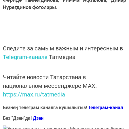
Фәридә Гайнетдинова, Римма Афзалова, Динар
Нуретдинов фотолары.
Следите за самым важным и интересным в
Telegram-канале
Татмедиа
Читайте новости Татарстана в
национальном мессенджере MАХ:
https://max.ru/tatmedia
Безнең телеграм каналга кушылыгыз!
Телеграм-канал
Без "Дзен"да!
Д
зен