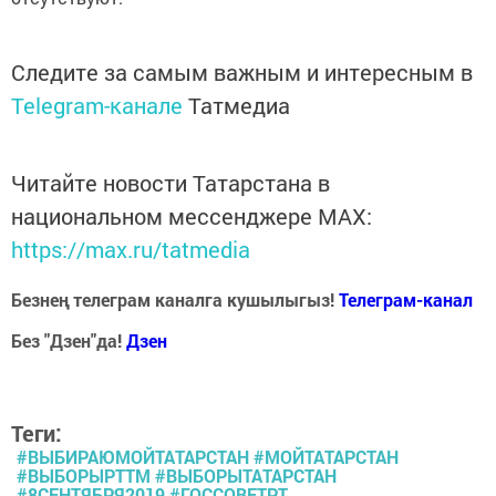
Следите за самым важным и интересным в
Telegram-канале
Татмедиа
Читайте новости Татарстана в
национальном мессенджере MАХ:
https://max.ru/tatmedia
Безнең телеграм каналга кушылыгыз!
Телеграм-канал
Без "Дзен"да!
Д
зен
Теги:
#ВЫБИРАЮМОЙТАТАРСТАН #МОЙТАТАРСТАН
#ВЫБОРЫРТТМ #ВЫБОРЫТАТАРСТАН
#8СЕНТЯБРЯ2019 #ГОССОВЕТРТ