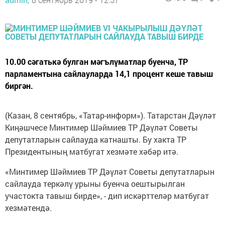
10.00 сәгатькә булган мәгълүматлар буенча, ТР
парламентына сайлауларда 14,1 процент кеше тавыш
биргән.
(Казан, 8 сентябрь, «Татар-информ»). Татарстан Дәүләт
Киңәшчесе Минтимер Шәймиев ТР Дәүләт Советы
депутатларын сайлауда катнашты. Бу хакта ТР
Президентының матбугат хезмәте хәбәр итә.
«Минтимер Шәймиев ТР Дәүләт Советы депутатларын
сайлауда теркәлү урыны буенча оештырылган
участокта тавыш бирде», - дип искәрттеләр матбугат
хезмәтендә.