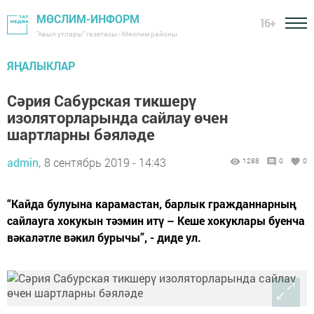
МӨСЛИМ-ИНФОРМ
16+
"Авыл утлары" газетасы - Мөслим районы
ЯҢАЛЫКЛАР
Сәрия Сабурская тикшерү
изоляторларында сайлау өчен
шартларны бәяләде
admin,
8 сентябрь 2019 - 14:43
1288
0
0
“Кайда булуына карамастан, барлык гражданнарның
сайлауга хокукын тәэмин итү – Кеше хокуклары буенча
вәкаләтле вәкил бурычы”, - диде ул.