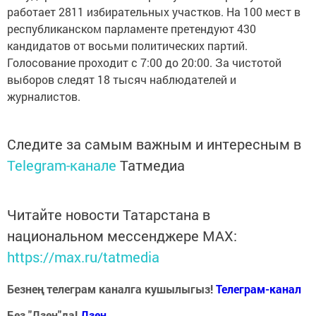
работает 2811 избирательных участков. На 100 мест в
республиканском парламенте претендуют 430
кандидатов от восьми политических партий.
Голосование проходит с 7:00 до 20:00. За чистотой
выборов следят 18 тысяч наблюдателей и
журналистов.
Следите за самым важным и интересным в
Telegram-канале
Татмедиа
Читайте новости Татарстана в
национальном мессенджере MАХ:
https://max.ru/tatmedia
Безнең телеграм каналга кушылыгыз!
Телеграм-канал
Без "Дзен"да!
Д
зен