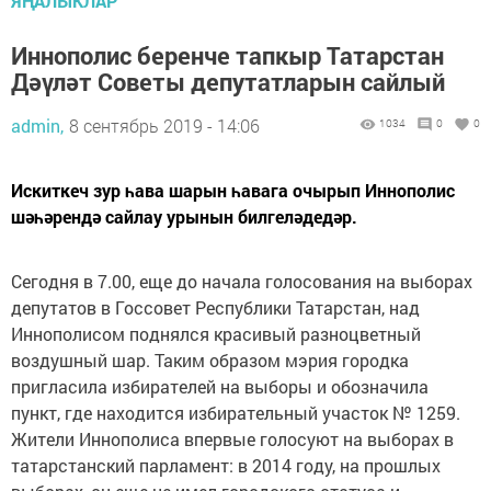
ЯҢАЛЫКЛАР
Иннополис беренче тапкыр Татарстан
Дәүләт Советы депутатларын сайлый
admin,
8 сентябрь 2019 - 14:06
1034
0
0
Искиткеч зур һава шарын һавага очырып Иннополис
шәһәрендә сайлау урынын билгеләдедәр.
Сегодня в 7.00, еще до начала голосования на выборах
депутатов в Госсовет Республики Татарстан, над
Иннополисом поднялся красивый разноцветный
воздушный шар. Таким образом мэрия городка
пригласила избирателей на выборы и обозначила
пункт, где находится избирательный участок № 1259.
Жители Иннополиса впервые голосуют на выборах в
татарстанский парламент: в 2014 году, на прошлых