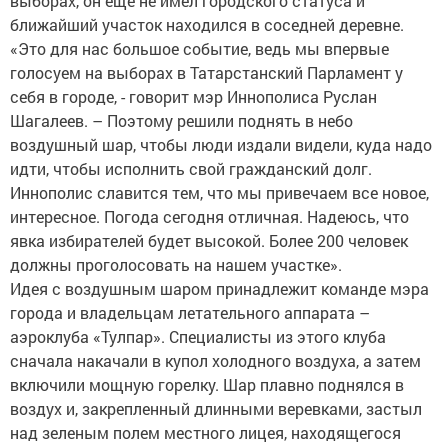
выборах, он еще не имел городского статуса и
ближайший участок находился в соседней деревне.
«Это для нас большое событие, ведь мы впервые
голосуем на выборах в Татарстанский Парламент у
себя в городе, - говорит мэр Иннополиса Руслан
Шагалеев. – Поэтому решили поднять в небо
воздушный шар, чтобы люди издали видели, куда надо
идти, чтобы исполнить свой гражданский долг.
Иннополис славится тем, что мы привечаем все новое,
интересное. Погода сегодня отличная. Надеюсь, что
явка избирателей будет высокой. Более 200 человек
должны проголосовать на нашем участке».
Идея с воздушным шаром принадлежит команде мэра
города и владельцам летательного аппарата –
аэроклуба «Тулпар». Специалисты из этого клуба
сначала накачали в купол холодного воздуха, а затем
включили мощную горелку. Шар плавно поднялся в
воздух и, закрепленный длинными веревками, застыл
над зеленым полем местного лицея, находящегося