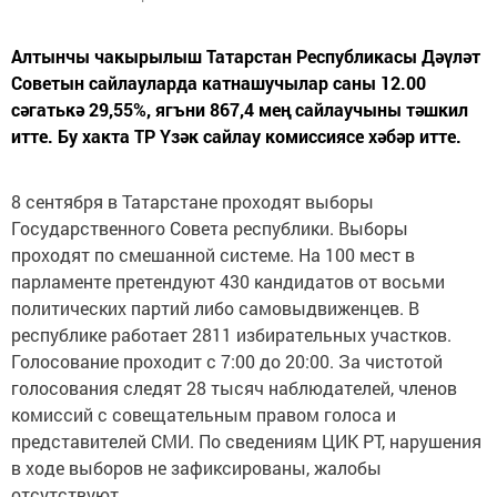
Алтынчы чакырылыш Татарстан Республикасы Дәүләт
Советын сайлауларда катнашучылар саны 12.00
сәгатькә 29,55%, ягъни 867,4 мең сайлаучыны тәшкил
итте. Бу хакта ТР Үзәк сайлау комиссиясе хәбәр итте.
8 сентября в Татарстане проходят выборы
Государственного Совета республики. Выборы
проходят по смешанной системе. На 100 мест в
парламенте претендуют 430 кандидатов от восьми
политических партий либо самовыдвиженцев. В
республике работает 2811 избирательных участков.
Голосование проходит с 7:00 до 20:00. За чистотой
голосования следят 28 тысяч наблюдателей, членов
комиссий с совещательным правом голоса и
представителей СМИ. По сведениям ЦИК РТ, нарушения
в ходе выборов не зафиксированы, жалобы
отсутствуют.