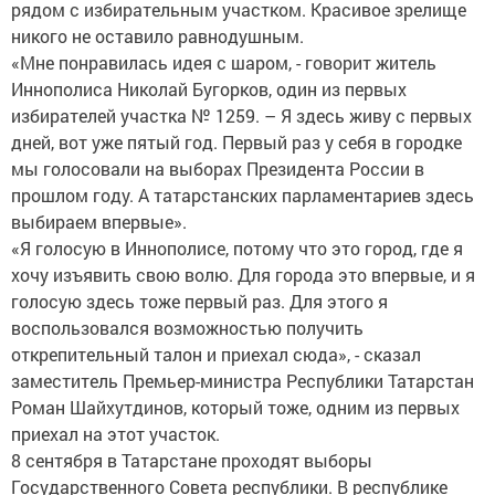
рядом с избирательным участком. Красивое зрелище
никого не оставило равнодушным.
«Мне понравилась идея с шаром, - говорит житель
Иннополиса Николай Бугорков, один из первых
избирателей участка № 1259. – Я здесь живу с первых
дней, вот уже пятый год. Первый раз у себя в городке
мы голосовали на выборах Президента России в
прошлом году. А татарстанских парламентариев здесь
выбираем впервые».
«Я голосую в Иннополисе, потому что это город, где я
хочу изъявить свою волю. Для города это впервые, и я
голосую здесь тоже первый раз. Для этого я
воспользовался возможностью получить
открепительный талон и приехал сюда», - сказал
заместитель Премьер-министра Республики Татарстан
Роман Шайхутдинов, который тоже, одним из первых
приехал на этот участок.
8 сентября в Татарстане проходят выборы
Государственного Совета республики. В республике