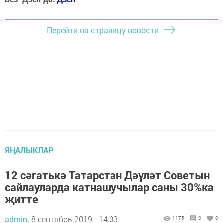
Перейти на страницу новости
ЯҢАЛЫКЛАР
12 сәгатькә Татарстан Дәүләт Советын
сайлауларда катнашучылар саны 30%ка
җитте
admin,
8 сентябрь 2019 - 14:03
1175
0
0