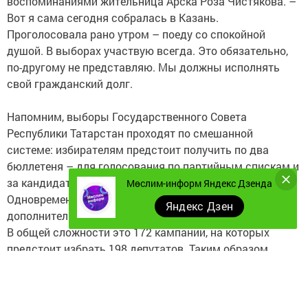
воспоминаниями жительница Арска Роза Чистякова. –
Вот я сама сегодня собралась в Казань.
Проголосовала рано утром – поеду со спокойной
душой. В выборах участвую всегда. Это обязательно,
по-другому не представляю. Мы должны исполнять
свой гражданский долг.
Напомним, выборы Государственного Совета
Республики Татарстан проходят по смешанной
системе: избирателям предстоит получить по два
бюллетеня – для голосования по партийным спискам и
за кандидатов по одномандатному округу.
Мөслим-информ Яндекс Дзенда
Одновременно в 41 районе республики проходят
Яндекс Дзен
дополнительные выборы депутатов местных советов.
В общей сложности это 172 кампании, на которых
предстоит избрать 198 депутатов. Таким образом,
многие татарстанские избиратели сегодня получают на
участке по три бюллетеня.