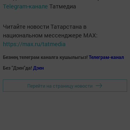
Telegram-канале
Татмедиа
Читайте новости Татарстана в
национальном мессенджере MАХ:
https://max.ru/tatmedia
Безнең телеграм каналга кушылыгыз!
Телеграм-канал
Без "Дзен"да!
Д
зен
Перейти на страницу новости