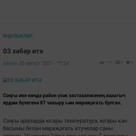
ЯҢАЛЫКЛАР
03 хәбәр итә
admin,
26 август 2021 - 17:24
1117
0
0
Соңгы ике көндә район үзәк хастаханәсенең ашыгыч
ярдәм бүлегенә 87 чакыру һәм мөрәҗәгать булган.
Соңгы араларда югары температура, югары кан
басымы белән мөрәҗәгать итүчеләр саны
арткан. 10 кешегә “үпкә ялкынсынуы” диагнозы