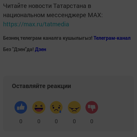
Читайте новости Татарстана в
национальном мессенджере MАХ:
https://max.ru/tatmedia
Безнең телеграм каналга кушылыгыз!
Телеграм-канал
Без "Дзен"да!
Д
зен
Оставляйте реакции
0
0
0
0
0