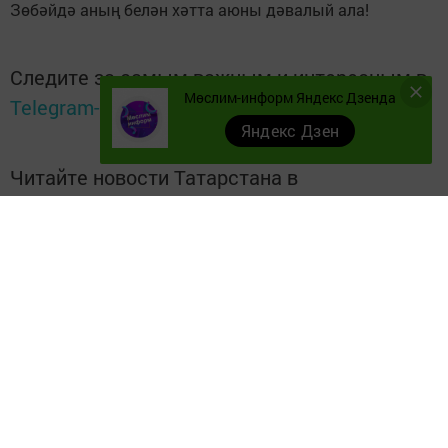
Зөбәйдә аның белән хәтта аюны дәвалый ала!
Следите за самым важным и интересным в
Мөслим-информ Яндекс Дзенда
Telegram-канале
Татмедиа
Яндекс Дзен
Читайте новости Татарстана в
национальном мессенджере MАХ:
https://max.ru/tatmedia
Безнең телеграм каналга кушылыгыз!
Телеграм-канал
Без "Дзен"да!
Д
зен
Теги:
ТАТМЕДИА