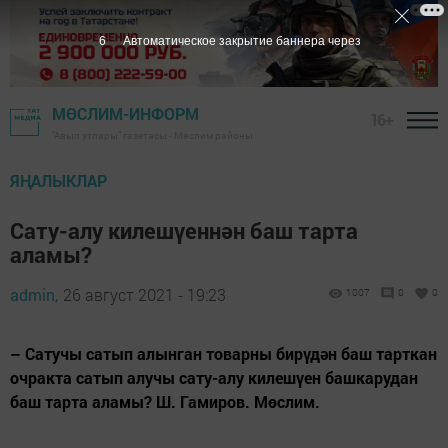
5
Автоматическое закрытие баннера через
МӨСЛИМ-ИНФОРМ
16+
"Авыл утлары" газетасы - Мөслим районы
ЯҢАЛЫКЛАР
Сату-алу килешүеннән баш тарта
аламы?
admin,
26 август 2021 - 19:23
1007
0
0
– Сатучы сатып алынган товарны бирүдән баш тарткан
очракта сатып алучы сату-алу килешүен башкарудан
баш тарта аламы? Ш. Гамиров. Мөслим.