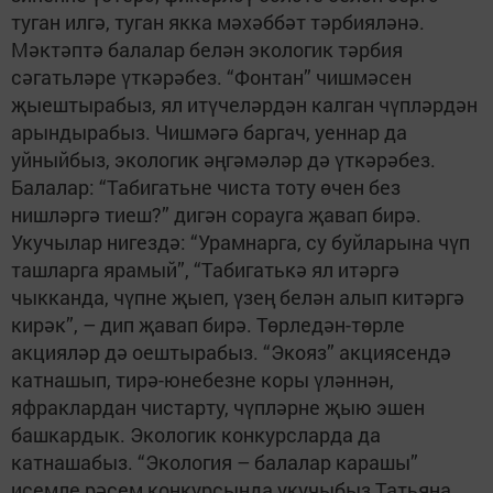
туган илгә, туган якка мәхәббәт тәрбияләнә.
Мәктәптә балалар белән экологик тәрбия
сәгатьләре үткәрәбез. “Фонтан” чишмәсен
җыештырабыз, ял итүчеләрдән калган чүпләрдән
арындырабыз. Чишмәгә баргач, уеннар да
уйныйбыз, экологик әңгәмәләр дә үткәрәбез.
Балалар: “Табигатьне чиста тоту өчен без
нишләргә тиеш?” дигән сорауга җавап бирә.
Укучылар нигездә: “Урамнарга, су буйларына чүп
ташларга ярамый”, “Табигатькә ял итәргә
чыкканда, чүпне җыеп, үзең белән алып китәргә
кирәк”, – дип җавап бирә. Төрледән-төрле
акцияләр дә оештырабыз. “Экояз” акциясендә
катнашып, тирә-юнебезне коры үләннән,
яфраклардан чистарту, чүпләрне җыю эшен
башкардык. Экологик конкурсларда да
катнашабыз. “Экология – балалар карашы”
исемле рәсем конкурсында укучыбыз Татьяна