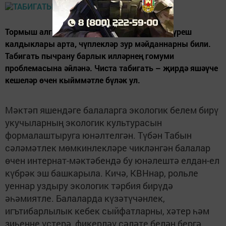
Тормыш алга барган саен чүп-чар һәм көнкүреш
калдыклары арта, чүплекләр зур мәйданнарны били.
Табигать пычрану барлык илләрнең гомуми
проблемасына әйләнә. Чиста табигать – җирдә яшәүче
кешеләр өчен кыйммәтле бүләк ул.
Мәктәп яшендәге балаларга экологик белем бирү
укучыларның экологик культурасын
формалаштыруга юнәлтелгән. Түбән Табын
сәләмәтлек мөмкинлекләре чикләнгән балалар
өчен интернат-мәктәбендә бу юнәлештә елдан-ел
күбрәк эш башкарыла. Кичә, КВНнар, рольле
уеннар уздыру экологик тәрбия бирүдә
әһәмиятле. Балаларда күзәтүчәнлек,
игътибарлылык кебек сыйфатларны, хәтер һәм
зиһенне үстерә, фикерләү сәләте белән бергә