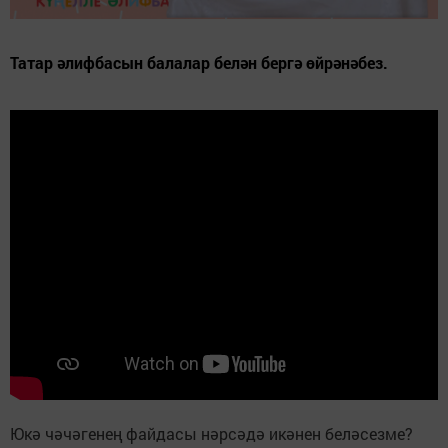
Татар әлифбасын балалар белән бергә өйрәнәбез.
Юкә чәчәгенең файдасы нәрсәдә икәнен беләсезме?