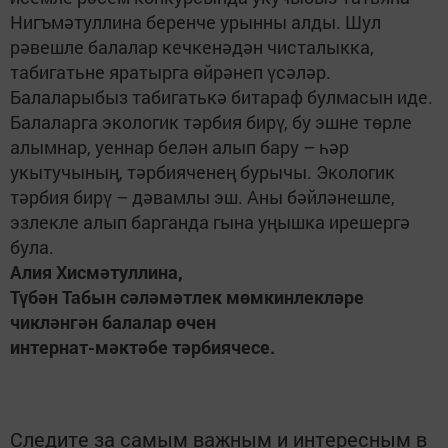
Нигъмәтуллина беренче урынны алды. Шул
рәвешле балалар кечкенәдән чисталыкка,
табигатьне яратырга өйрәнеп үсәләр.
Балаларыбыз табигатькә битараф булмасын иде.
Балаларга экологик тәрбия бирү, бу эшне төрле
алымнар, уеннар белән алып бару – һәр
укытучының, тәрбияченең бурычы. Экологик
тәрбия бирү – дәвамлы эш. Аны бәйләнешле,
эзлекле алып барганда гына уңышка ирешергә
була.
Алия Хисмәтуллина,
Түбән Табын сәләмәтлек мөмкинлекләре
чикләнгән балалар өчен
интернат-мәктәбе тәрбиячесе.
Следите за самым важным и интересным в