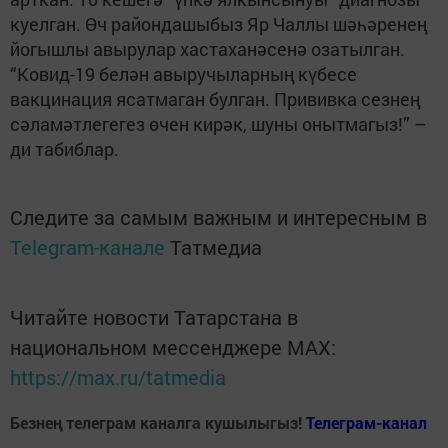
куелган. Өч райондашыбыз Яр Чаллы шәһәренең
йогышлы авырулар хастаханәсенә озатылган.
“Ковид-19 белән авыручыларның күбесе
вакцинация ясатмаган булган. Прививка сезнең
сәламәтлегегез өчен кирәк, шуны онытмагыз!” –
ди табиблар.
Следите за самым важным и интересным в
Telegram-канале
Татмедиа
Читайте новости Татарстана в
национальном мессенджере MАХ:
https://max.ru/tatmedia
Безнең телеграм каналга кушылыгыз!
Телеграм-канал