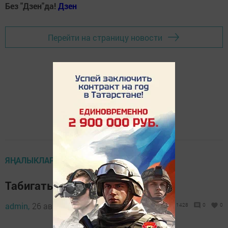
Без "Дзен"да!
Д
зен
Перейти на страницу новости
ЯҢАЛЫКЛАР
Табигатьне яратырга өйрәтик
admin,
26 август 2021 - 16:15
1428
0
0