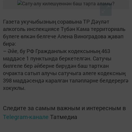
Газета укучыбызның соравына ТР Дәүләт
алкоголь инспекциясе Түбән Кама территориаль
бүлеге өлкән белгече Алена Виноградова җавап
бирә:
– Әйе, бу РФ Гражданлык кодексының 463
маддәсе 1 пунктында беркетелгән. Сатучы
билгеле бер әйберне бирүдән баш тарткан
очракта сатып алучы сатучыга әлеге кодексның
398 маддәсендә каралган таләпләрне белдерергә
хокуклы.
Следите за самым важным и интересным в
Telegram-канале
Татмедиа