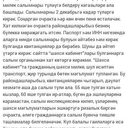
милек салымнары түләүгә белдерү кәгазьләре ала
башлады. Салымнарны 2 декабрьгә кадәр түләргә
кирәк. Соңарган очракта һәр көн өчен пеня өстәләчәк.
Хат килмәгән очракта райондашларыбыз безнең
бүлеккә мөрәҗәгать итсен. Паспорт һәм ИНН нигезендә
аларга нинди салымнары булуын әйтәбез һәм кирәк
булганда квитанцияләр дә бирәбез. Шуны да әйтеп
үтәргә кирәк: сайтта “шәхси кабинет”лары булганнарга
салым органыннан хат көтәргә кирәкми. “Шәхси
кабинет”та гражданның шәхси милке, шул исәптән
транспорт, җир турында бөтен мәгълүмат тупланган. Бу
райондашларыбыз, квитанцияләрен чыгарып, дәүләт
хезмәте аша да салым түли ала. 55 яше тулган хатын-
кызлар, 60 яше тулган ир-атлар, бүген дә эшләүләренә
карамастан, салым инспекциясенә килеп, үзләренең
шәхси мәгълүматларын эшкәртүгә ризалык биргән
очракта, әлеге гражданнарга салым буенча тиешле
ташламалар билгеләнәчәк. Күп балалы гаиләләргә исә