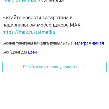
Telegram-канале
Татмедиа
Читайте новости Татарстана в
национальном мессенджере MАХ:
https://max.ru/tatmedia
Безнең телеграм каналга кушылыгыз!
Телеграм-канал
Без "Дзен"да!
Д
зен
Перейти на страницу новости