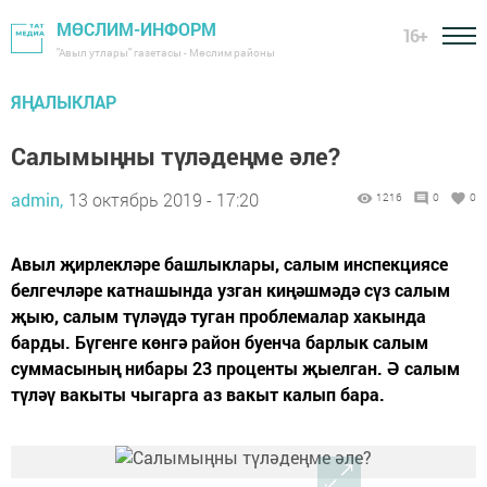
МӨСЛИМ-ИНФОРМ
16+
"Авыл утлары" газетасы - Мөслим районы
ЯҢАЛЫКЛАР
Салымыңны түләдеңме әле?
admin,
13 октябрь 2019 - 17:20
1216
0
0
Авыл җирлекләре башлыклары, салым инспекциясе
белгечләре катнашында узган киңәшмәдә сүз салым
җыю, салым түләүдә туган проблемалар хакында
барды. Бүгенге көнгә район буенча барлык салым
суммасының нибары 23 проценты җыелган. Ә салым
түләү вакыты чыгарга аз вакыт калып бара.