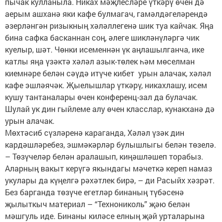
пычак кулланыла. Никах мәҗлесләре үткәрү өчен дә
аерым ашханә яки кафе булмагач, гамәлдәгеләрендә
әзерләнгән ризыкның хәләллегенә шик туа кайчак. Яңа
бина сафка басканнан соң, әлеге шикләнүләргә чик
куелыр, шәт. Чөнки исеменнән үк аңлашылганча, ике
катлы яңа үзәктә хәләл азык-төлек һәм мөселман
киемнәре белән сәүдә итүче кибет урын алачак, хәләл
кафе эшләячәк. Җыелышлар үткәрү, никахлашу, исем
кушу тантаналары өчен конференц-зал да булачак.
Шулай ук дин гыйлеме алу өчен класслар, кунакханә дә
урын алачак.
Мөхтәсиб сүзләренә караганда, Хәләл үзәк дин
кардәшләребез, эшмәкәрләр булышлыгы белән төзелә.
– Төзүчеләр белән аралашып, киңәшләшеп торабыз.
Аларның вакыт керүгә якындагы мәчеткә кереп намаз
укулары да күңелгә рәхәтлек бирә, – ди Расыйх хәзрәт.
Без барганда төзүче егетләр бинаның түбәсенә
җылыткыч материал – “Технониколь” җәю белән
мәшгуль иде. Бинаны киләсе елның җәй урталарына