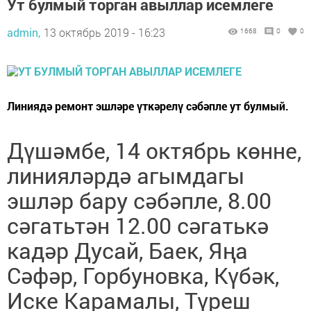
Ут булмый торган авыллар исемлеге
admin,
13 октябрь 2019 - 16:23
1668
0
0
Линиядә ремонт эшләре үткәрелү сәбәпле ут булмый.
Дүшәмбе, 14 октябрь көнне,
линияләрдә агымдагы
эшләр бару сәбәпле, 8.00
сәгатьтән 12.00 сәгатькә
кадәр Дусай, Баек, Яңа
Сәфәр, Горбуновка, Күбәк,
Иске Карамалы, Түреш