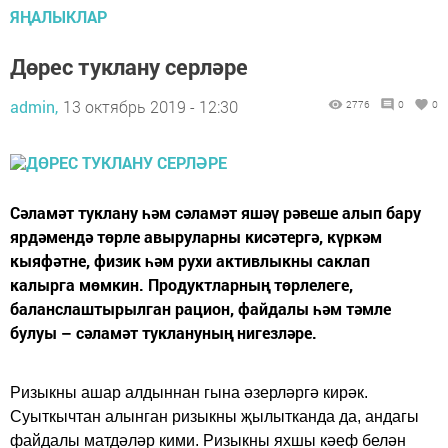
ЯҢАЛЫКЛАР
Дөрес туклану серләре
admin,
13 октябрь 2019 - 12:30
2776
0
0
Сәламәт туклану һәм сәламәт яшәү рәвеше алып бару
ярдәмендә төрле авыруларны кисәтергә, күркәм
кыяфәтне, физик һәм рухи активлыкны саклап
калырга мөмкин. Продуктларның төрлелеге,
баланслаштырылган рацион, файдалы һәм тәмле
булуы – сәламәт туклануның нигезләре.
Ризыкны ашар алдыннан гына әзерләргә кирәк.
Суыткычтан алынган ризыкны җылытканда да, андагы
файдалы матдәләр кими. Ризыкны яхшы кәеф белән