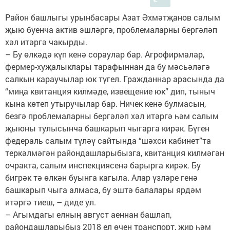
Район башлыгы урынбасары Азат Әхмәтҗанов салым
җыю буенча актив эшләргә, проблемаларны бергәләп
хәл итәргә чакырды.
– Бу өлкәдә күп кенә сораулар бар. Агрофирмалар,
фермер-хуҗалыклары тарафыннан да бу мәсьәләгә
салкын караучылар юк түгел. Гражданнар арасында да
“миңа квитанция килмәде, извещение юк” дип, тыныч
кына көтеп утыручылар бар. Ничек кенә булмасын,
безгә проблемаларны бергәләп хәл итәргә һәм салым
җыюны тулысынча башкарып чыгарга кирәк. Бүген
федераль салым түләү сайтында “шәхси кабинет”та
теркәлмәгән райондашларыбызга, квитанция килмәгән
очракта, салым инспекциясенә барырга кирәк. Бу
бигрәк тә өлкән буынга кагыла. Алар үзләре генә
башкарып чыга алмаса, бу эштә балалары ярдәм
итәргә тиеш, – диде ул.
– Агымдагы елның август аеннан башлап,
райондашларыбыз 2018 ел өчен транспорт, җир һәм