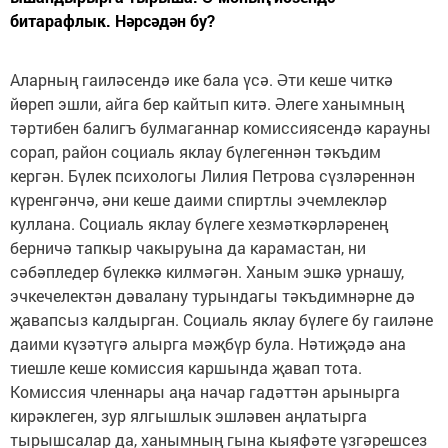
битарафлык. Нәрсәдән бу?
Аларның гаиләсендә ике бала үсә. Әти кеше читкә
йөреп эшли, айга бер кайтып китә. Әлеге ханымның
тәртибен балигъ булмаганнар комиссиясендә карауны
сорап, район социаль яклау бүлегеннән тәкъдим
кергән. Бүлек психологы Лилия Петрова сүзләреннән
күренгәнчә, әни кеше даими спиртлы эчемлекләр
куллана. Социаль яклау бүлеге хезмәткәрләренең
берничә тапкыр чакыруына да карамастан, ни
сәбәпледер бүлеккә килмәгән. Ханым эшкә урнашу,
эчкечелектән дәвалану турындагы тәкъдимнәрне дә
җавапсыз калдырган. Социаль яклау бүлеге бу гаиләне
даими күзәтүгә алырга мәҗбүр була. Нәтиҗәдә ана
тиешле кеше комиссия каршында җавап тота.
Комиссия членнары аңа начар гадәттән арынырга
кирәклеген, зур ялгышлык эшләвен аңлатырга
тырышсалар да, ханымның гына кыяфәте үзгәрешсез