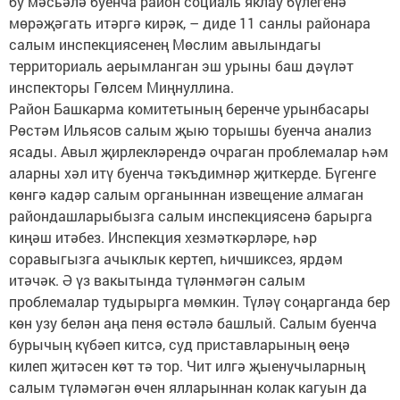
бу мәсьәлә буенча район социаль яклау бүлегенә
мөрәҗәгать итәргә кирәк, – диде 11 санлы районара
салым инспекциясенең Мөслим авылындагы
территориаль аерымланган эш урыны баш дәүләт
инспекторы Гөлсем Миңнуллина.
Район Башкарма комитетының беренче урынбасары
Рөстәм Ильясов салым җыю торышы буенча анализ
ясады. Авыл җирлекләрендә очраган проблемалар һәм
аларны хәл итү буенча тәкъдимнәр җиткерде. Бүгенге
көнгә кадәр салым органыннан извещение алмаган
райондашларыбызга салым инспекциясенә барырга
киңәш итәбез. Инспекция хезмәткәрләре, һәр
соравыгызга ачыклык кертеп, һичшиксез, ярдәм
итәчәк. Ә үз вакытында түләнмәгән салым
проблемалар тудырырга мөмкин. Түләү соңарганда бер
көн узу белән аңа пеня өстәлә башлый. Салым буенча
бурычың күбәеп китсә, суд приставларының өеңә
килеп җитәсен көт тә тор. Чит илгә җыенучыларның
салым түләмәгән өчен ялларыннан колак кагуын да