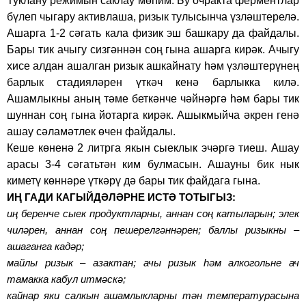
Туклану режимын саклау мөһим. Бу очракта ферментлар
бүлеп чыгару активлаша, ризык тулысынча үзләштерелә.
Ашарга 1-2 сәгать кала физик эш башкару да файдалы.
Бары тик ачыгу сизгәннән соң гына ашарга кирәк. Ачыгу
хисе алдан ашалган ризык ашкайнату һәм үзләштерүнең
барлык стадияләрен үткәч кенә барлыкка килә.
Ашамлыкны аның тәме беткәнче чәйнәргә һәм бары тик
шуннан соң гына йотарга кирәк. Ашыкмыйча әкрен генә
ашау сәламәтлек өчен файдалы.
Кеше көненә 2 литрга якын сыеклык эчәргә тиеш. Ашау
арасы 3-4 сәгатьтән ким булмасын. Ашауны бик нык
киметү көннәре үткәрү дә бары тик файдага гына.
ИҢ ГАДИ КАГЫЙДӘЛӘРНЕ ИСТӘ ТОТЫГЫЗ:
иң беренче сыек продуктларны, аннан соң катыларын; элек
чиләрен, аннан соң пешерелгәннәрен; баллы ризыкны –
ашаганга кадәр;
майлы ризык – азактан; ачы ризык һәм алкогольне ач
тамакка кабул итмәскә;
кайнар яки салкын ашамлыкларны тән температурасына