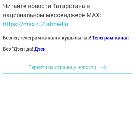
Читайте новости Татарстана в
национальном мессенджере MАХ:
https://max.ru/tatmedia
Безнең телеграм каналга кушылыгыз!
Телеграм-канал
Без "Дзен"да!
Д
зен
Перейти на страницу новости