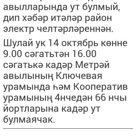
авылларында ут булмый,
дип хәбәр итәләр район
электр челтәрләреннән.
Шулай ук 14 октябрь көнне
9.00 сәгатьтән 16.00
сәгатькә кадәр Метрәй
авылының Ключевая
урамында һәм Кооператив
урамының 4нчедән 66 нчы
йортларына кадәр ут
булмаячак.