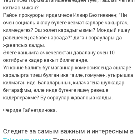
китмәс микән?
Район прокуроры ярдәмчесе Илвир Бәхтиевнең: “Ни
өчен социаль яклау бүлеге хезмәткәрләре чакыргач,
килмәдегез? Эш эзләп карадыгызмы? Мондый яшәү
рәвешенең сәбәбе нәрсәдә?” дигән сораулары да
җавапсыз калды.
Әлеге ханымга эчкечелектән дәвалану өчен 10
октябрьгә кадәр вакыт билгеләнде.
Ул көнне балигъ булмаганнар комиссиясендә эшләре
каралырга тиеш булган ике гаилә, гомумән, утырышка
килмәгән иде. Балаларының киләчәгенә шулкадәр
битарафмы, әллә инде бүгенге яшәү рәвеше
кадерлерәкме? Бу сораулар җавапсыз калды.
Фәридә Гайнетдинова.
Следите за самым важным и интересным в