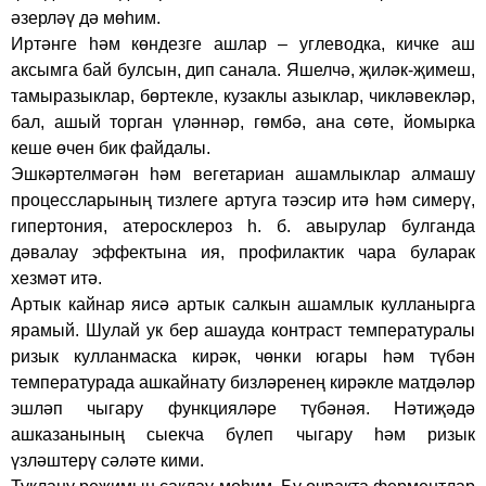
әзерләү дә мөһим.
Иртәнге һәм көндезге ашлар – углеводка, кичке аш
аксымга бай булсын, дип санала. Яшелчә, җиләк-җимеш,
тамыразыклар, бөртекле, кузаклы азыклар, чикләвекләр,
бал, ашый торган үләннәр, гөмбә, ана сөте, йомырка
кеше өчен бик файдалы.
Эшкәртелмәгән һәм вегетариан ашамлыклар алмашу
процессларының тизлеге артуга тәэсир итә һәм симерү,
гипертония, атеросклероз һ. б. авырулар булганда
дәвалау эффектына ия, профилактик чара буларак
хезмәт итә.
Артык кайнар яисә артык салкын ашамлык кулланырга
ярамый. Шулай ук бер ашауда контраст температуралы
ризык кулланмаска кирәк, чөнки югары һәм түбән
температурада ашкайнату бизләренең кирәкле матдәләр
эшләп чыгару функцияләре түбәнәя. Нәтиҗәдә
ашказанының сыекча бүлеп чыгару һәм ризык
үзләштерү сәләте кими.