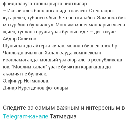
файдалануга тапшырырга ниятлиләр.
– Ике ай элек башланган иде төзелеш. Стеналары
күтәрелеп, түбәсен ябып бетереп киләбез. Заманча бик
матур бина булачак ул. Мөслим мөселманнарын үзенә
җыеп, туплап торучы үзәк булсын иде, – ди төзүче
Айдар Салихов.
Шунысын да әйтергә кирәк: моннан биш ел элек Яр
Чаллыда ачылган Хәләл сәүдә комплексын
исәпләмәгәндә, мондый үзәкләр әлегә республикада
юк. “Мөслим хәләл” үзәге бу яктан караганда да
әһәмиятле булачак.
Әлфинур Ногманова.
Динар Нуретдинов фотолары.
Следите за самым важным и интересным в
Telegram-канале
Татмедиа