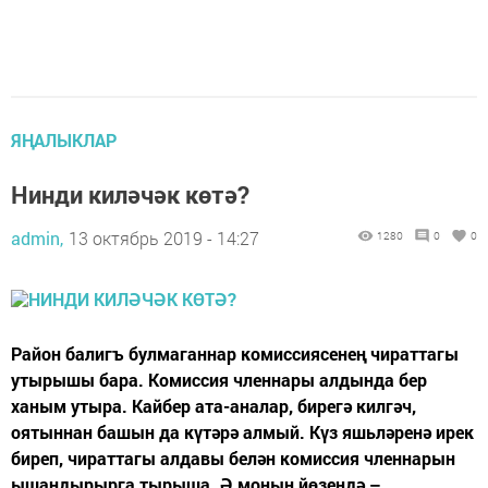
ЯҢАЛЫКЛАР
Нинди киләчәк көтә?
admin,
13 октябрь 2019 - 14:27
1280
0
0
Район балигъ булмаганнар комиссиясенең чираттагы
утырышы бара. Комиссия членнары алдында бер
ханым утыра. Кайбер ата-аналар, бирегә килгәч,
оятыннан башын да күтәрә алмый. Күз яшьләренә ирек
биреп, чираттагы алдавы белән комиссия членнарын
ышандырырга тырыша. Ә моның йөзендә –