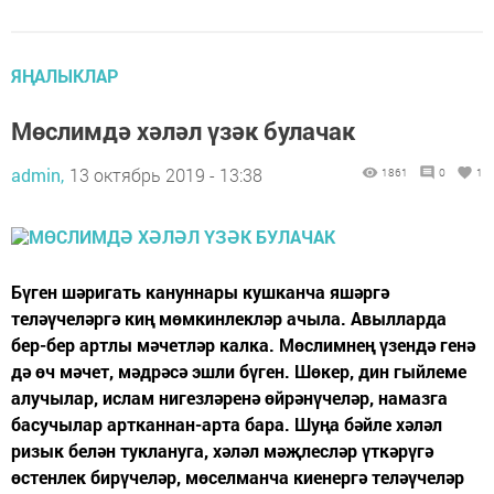
ЯҢАЛЫКЛАР
Мөслимдә хәләл үзәк булачак
admin,
13 октябрь 2019 - 13:38
1861
0
1
Бүген шәригать кануннары кушканча яшәргә
теләүчеләргә киң мөмкинлекләр ачыла. Авылларда
бер-бер артлы мәчетләр калка. Мөслимнең үзендә генә
дә өч мәчет, мәдрәсә эшли бүген. Шөкер, дин гыйлеме
алучылар, ислам нигезләренә өйрәнүчеләр, намазга
басучылар артканнан-арта бара. Шуңа бәйле хәләл
ризык белән туклануга, хәләл мәҗлесләр үткәрүгә
өстенлек бирүчеләр, мөселманча киенергә теләүчеләр