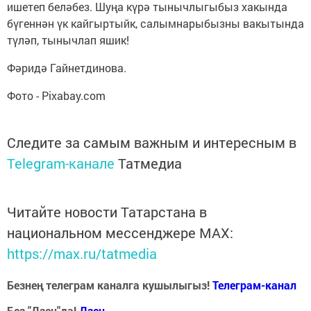
ишетеп беләбез. Шуңа күрә тынычлыгыбыз хакында
бүгеннән үк кайгыртыйк, салымнарыбызны вакытында
түләп, тынычлап яшик!
Фәридә Гайнетдинова.
Фото - Pixabay.com
Следите за самым важным и интересным в
Telegram-канале
Татмедиа
Читайте новости Татарстана в
национальном мессенджере MАХ:
https://max.ru/tatmedia
Безнең телеграм каналга кушылыгыз!
Телеграм-канал
Без "Дзен"да!
Д
зен