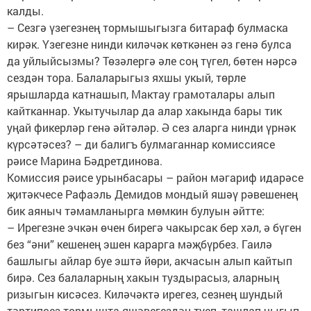
калды.
– Сезгә үзегезнең тормышыгызга битараф булмаска
кирәк. Үзегезне нинди киләчәк көткәнен әз генә булса
да уйлыйсызмы? Төзәлергә әле соң түгел, бөтен нәрсә
сездән тора. Балаларыгыз яхшы укый, төрле
ярышларда катнашып, Мактау грамоталары алып
кайтканнар. Укытучылар да алар хакында бары тик
уңай фикерләр генә әйтәләр. Ә сез аларга нинди үрнәк
күрсәтәсез? – ди балигъ булмаганнар комиссиясе
рәисе Марина Бәдретдинова.
Комиссия рәисе урынбасары – район мәгариф идарәсе
җитәкчесе Рафаэль Демидов мондый яшәү рәвешенең
бик аяныч тәмамланырга мөмкин булуын әйтте:
– Ирегезне эчкән өчен бирегә чакырсак бер хәл, ә бүген
без “әни” кешенең эшен карарга мәҗбүрбез. Гаилә
башлыгы айлар буе эштә йөри, акчасын алып кайтып
бирә. Сез балаларның хакын туздырасыз, аларның
ризыгын кисәсез. Киләчәктә ирегез, сезнең шундый
тәртипсез тормышта яшәвегездән туеп, ташлап чыгып