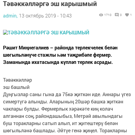
Тәвәккәлләргә эш карышмый
admin,
13 октябрь 2019 - 10:43
1710
0
1
Рәшит Миңнегалиев – районда терлекчелек белән
шөгыльләнүче стажлы һәм тәҗрибәле фермер.
Заманында ихатасында күпләп терлек асрады.
Тәвәккәлләр
эш башлый
Дуңгызлар саны гына да 75кә җиткән иде. Аннары үгез
симертүгә алынды. Аларының 20шәр башка җиткән
чаклары булды. Фермерлык хәрәкәте киң колач
алганнан соң, райондашыбыз, Метрәй авылындагы
буш торакларны сатып алып, ит җитештерү белән
шөгыльләнә башлады. Әйтүе генә җиңел. Торакларны