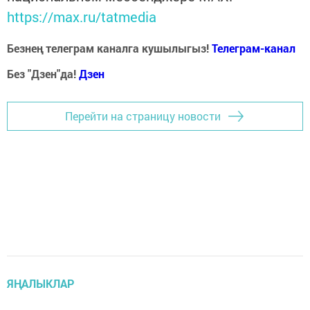
https://max.ru/tatmedia
Безнең телеграм каналга кушылыгыз!
Телеграм-канал
Без "Дзен"да!
Д
зен
Перейти на страницу новости
ЯҢАЛЫКЛАР