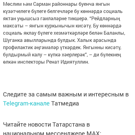
Мөслим һәм Сарман районнары буенча янгын
күзәтчелеге бүлеге белгечләре бу көннәрдә социаль
яктан уңышсыз гаиләләрне тикшерә. “Рейдларның
максаты – янгын куркынычын кисәтү. Бу көннәрдә
социаль яклау бүлеге хезмәткәрләре белән Баланлы,
Шуганка авылларында булдык. Халык арасында
профилактик әңгәмәләр үткәрдек. Янгынны кисәтү,
булдырмый калу – күпкә хәерлерәк”, – ди бүлекнең
өлкән инспекторы Ренат Идиятуллин.
Следите за самым важным и интересным в
Telegram-канале
Татмедиа
Читайте новости Татарстана в
национальном мессенджере MАХ: