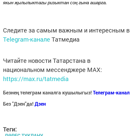
якын җылылыктагы ризыктан соң гына ашарга.
Следите за самым важным и интересным в
Telegram-канале
Татмедиа
Читайте новости Татарстана в
национальном мессенджере MАХ:
https://max.ru/tatmedia
Безнең телеграм каналга кушылыгыз!
Телеграм-канал
Без "Дзен"да!
Д
зен
Теги:
ДӨРЕС ТУКЛАНУ