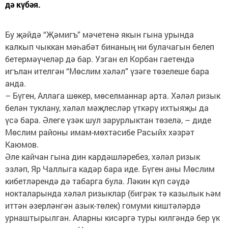
дә күбәя.
Бу җәйдә “Җәмигъ” мәчетенә якын гына урында
калкып чыккан мәһабәт бинаның ни булачагын белеп
бетермәүчеләр дә бар. Узган ел Корбан гаетендә
игълан ителгән “Мөслим хәләл” үзәге төзелеше бара
анда.
– Бүген, Аллага шөкер, мөселманнар арта. Хәләл ризык
белән туклану, хәләл мәҗлесләр үткәрү ихтыяҗы да
үсә бара. Әлеге үзәк шул зарурлыктан төзелә, – диде
Мөслим районы имам-мөхтәсибе Расыйх хәзрәт
Каюмов.
Әле кайчан гына дин кардәшләребез, хәләл ризык
эзләп, Яр Чаллыга кадәр бара иде. Бүген аны Мөслим
кибетләрендә дә табарга була. Ләкин күп сәүдә
нокталарында хәләл ризыклар (бигрәк тә казылык һәм
иттән әзерләнгән азык-төлек) гомуми киштәләрдә
урнаштырылган. Аларны кисәргә туры килгәндә бер үк