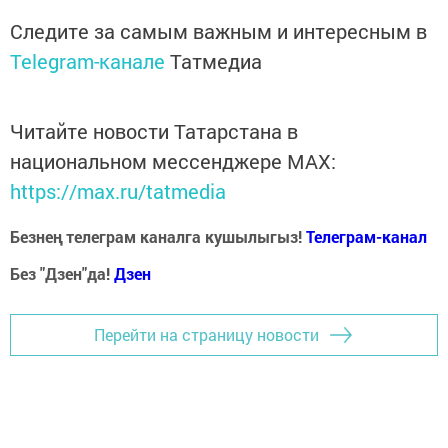
Следите за самым важным и интересным в
Telegram-канале
Татмедиа
Читайте новости Татарстана в
национальном мессенджере MАХ:
https://max.ru/tatmedia
Безнең телеграм каналга кушылыгыз!
Телеграм-канал
Без "Дзен"да!
Д
зен
Перейти на страницу новости