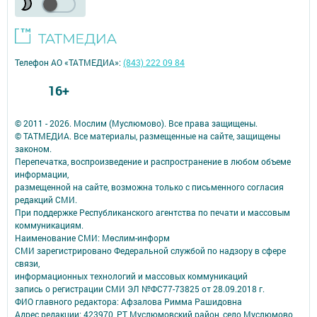
Телефон АО «ТАТМЕДИА»:
(843) 222 09 84
16+
© 2011 - 2026. Мослим (Муслюмово). Все права защищены.
© ТАТМЕДИА. Все материалы, размещенные на сайте, защищены
законом.
Перепечатка, воспроизведение и распространение в любом объеме
информации,
размещенной на сайте, возможна только с письменного согласия
редакций СМИ.
При поддержке Республиканского агентства по печати и массовым
коммуникациям.
Наименование СМИ: Мөслим-информ
СМИ зарегистрировано Федеральной службой по надзору в сфере
связи,
информационных технологий и массовых коммуникаций
запись о регистрации СМИ ЭЛ №ФС77-73825 от 28.09.2018 г.
ФИО главного редактора: Афзалова Римма Рашидовна
Адрес редакции: 423970, РТ, Муслюмовский район, село Муслюмово,