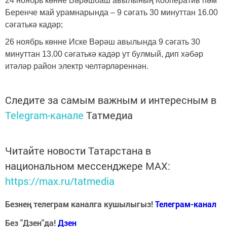
24 ноябрь көнне Вәрәшбаш авылының Кооператив һәм
Беренче май урамнарында – 9 сәгать 30 минуттан 16.00
сәгатькә кадәр;
26 ноябрь көнне Иске Вәрәш авылында 9 сәгать 30
минуттан 13.00 сәгатькә кадәр ут булмый, дип хәбәр
итәләр район электр челтәрләреннән.
Следите за самым важным и интересным в
Telegram-канале
Татмедиа
Читайте новости Татарстана в
национальном мессенджере MАХ:
https://max.ru/tatmedia
Безнең телеграм каналга кушылыгыз!
Телеграм-канал
Без "Дзен"да!
Д
зен