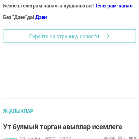
Безнең телеграм каналга кушылыгыз!
Телеграм-канал
Без "Дзен"да!
Д
зен
Перейти на страницу новости
ЯҢАЛЫКЛАР
Ут булмый торган авыллар исемлеге
admin,
19 ноябрь 2021 - 19:24
659
0
0