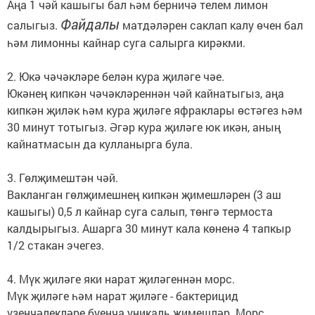
Аңа 1 чәй кашыгы бал һәм берничә телем лимон
Файдалы
салыгыз.
матдәләрен саклап калу өчен бал
һәм лимонны кайнар суга салырга кирәкми.
2. Юкә чәчәкләре белән кура җиләге чәе.
Юкәнең кипкән чәчәкләреннән чәй кайнатыгыз, аңа
кипкән җиләк һәм кура җиләге яфраклары өстәгез һәм
30 минут тотыгыз. Әгәр кура җиләге юк икән, аның
кайнатмасын да кулланырга була.
3. Гөлҗимештән чәй.
Вакланган гөлҗимешнең кипкән җимешләрен (3 аш
кашыгы) 0,5 л кайнар суга салып, төнгә термоста
калдырыгыз. Ашарга 30 минут кала көненә 4 тапкыр
1/2 стакан эчегез.
4. Мүк җиләге яки нарат җиләгеннән морс.
Мүк җиләге һәм нарат җиләге - бактерицид
үзенчәлекләре буенча уникаль җимешләр. Морс