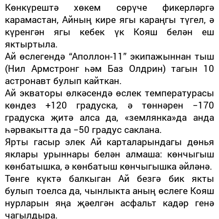
Көнкүрештә хөкем сөрүче фикерләргә
карамастан, Айның кире ягы караңгы түгел, ә
күренгән ягы кебек үк Кояш белән еш
яктыртыла.
Ай өслегендә “Аполлон-11” экипажыннан тыш
(Нил Арм­стронг һәм Баз Олдрин) тагын 10
астронавт булып кайткан.
Ай экваторы өлкәсендә өслек температурасы
көндез +120 гра­дуска, ә төннәрен −170
градуска җитә алса да, «землянка»да анда
һәрвакытта да −50 градус саклана.
Ярты гасыр элек Ай карта­ларындагы дөнья
яклары урын­нары белән алмаша: көнчыгыш
көнбатышка, ә көнбатыш көнчыгышка әйләнә.
Төнге күктә балкыган Ай безгә бик якты
булып тоелса да, чын­лыкта аның өслеге Кояш
нурла­рын яңа җәелгән асфальт кадәр генә
чагылдыра.