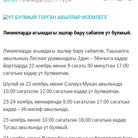
Линияләрдә агымдагы эшләр бару сәбәпле ут булмый.
Линияләрдә агымдагы эшләр бару сәбәпле, Ташъелга
авылының Лесная урамындагы 2дән – 56нчыга кадәр
йортларда 22 ноябрь көнне 9 сәгать 30 минуттан 17.00
сәгатькә кадәр ут булмаячак.
Шулай ук 22 ноябрь көнне Салауз-Мухан авылында
10.00 сәгатьтән 12.00 сәгатькә кадәр ут булмаячак.
23-24 ноябрь көннәрендә 9.00 сәгатьтән 17.00 сәгатькә
кадәр – Исәнсеф авылында,
23 ноябрь көнне 10.00 сәгатьтән 16.00 сәгатькә кадәр
Тугаш авылында ут булмый.