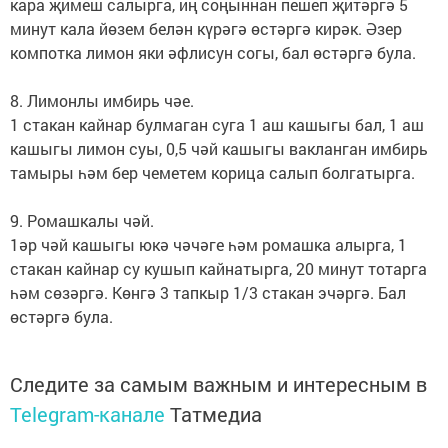
кара җимеш салырга, иң соңыннан пешеп җитәргә 5
минут кала йөзем белән күрәгә өстәргә кирәк. Әзер
компотка лимон яки әфлисун согы, бал өстәргә була.
8. Лимонлы имбирь чәе.
1 стакан кайнар булмаган суга 1 аш кашыгы бал, 1 аш
кашыгы лимон суы, 0,5 чәй кашыгы вакланган имбирь
тамыры һәм бер чеметем корица салып болгатырга.
9. Ромашкалы чәй.
1әр чәй кашыгы юкә чәчәге һәм ромашка алырга, 1
стакан кайнар су кушып кайнатырга, 20 минут тотарга
һәм сөзәргә. Көнгә 3 тапкыр 1/3 стакан эчәргә. Бал
өстәргә була.
Следите за самым важным и интересным в
Telegram-канале
Татмедиа