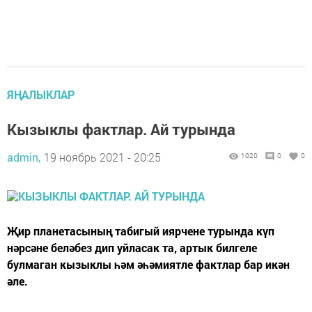
ЯҢАЛЫКЛАР
Кызыклы фактлар. Ай турында
admin,
19 ноябрь 2021 - 20:25
1020
0
0
Җир планетасының табигый иярчене турында күп
нәрсәне беләбез дип уйласак та, артык билгеле
булмаган кызыклы һәм әһәмиятле фактлар бар икән
әле.