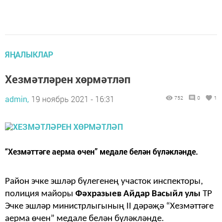
ЯҢАЛЫКЛАР
Хезмәтләрен хөрмәтләп
admin,
19 ноябрь 2021 - 16:31
752
0
1
“Хезмәттәге аерма өчен” ме­дале белән бүләкләнде.
Район эчке эшләр бүлегенең уча­сток инспекторы,
полиция майоры
Фәхразыев Айдар Васыйл улы
ТР
Эчке эшләр министрлыгының II дәрәҗә “Хезмәттәге
аерма өчен” ме­дале белән бүләкләнде.