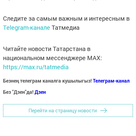
Следите за самым важным и интересным в
Telegram-канале
Татмедиа
Читайте новости Татарстана в
национальном мессенджере MАХ:
https://max.ru/tatmedia
Безнең телеграм каналга кушылыгыз!
Телеграм-канал
Без "Дзен"да!
Д
зен
Перейти на страницу новости