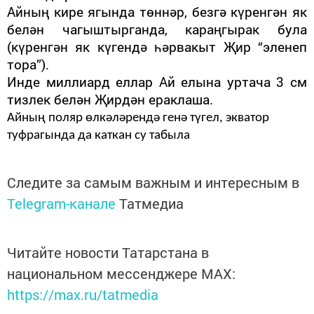
Айның кире ягында төннәр, безгә күренгән як
белән ча­гыштырганда, караңгырак була
(күренгән як күгендә һәрвакыт Җир “эленеп
тора”).
Инде миллиард еллар Ай елына уртача 3 см
тизлек белән Җирдән ераклаша.
Айның поляр өлкәләрендә генә түгел, экватор
туфрагында да каткан су табыла
Следите за самым важным и интересным в
Telegram-канале
Татмедиа
Читайте новости Татарстана в
национальном мессенджере MАХ:
https://max.ru/tatmedia