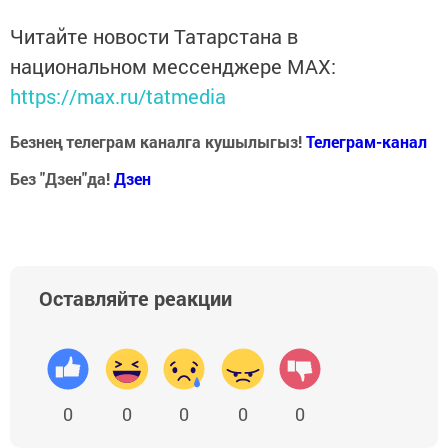
Читайте новости Татарстана в
национальном мессенджере MАХ:
https://max.ru/tatmedia
Безнең телеграм каналга кушылыгыз!
Телеграм-канал
Без "Дзен"да!
Д
зен
Оставляйте реакции
0
0
0
0
0