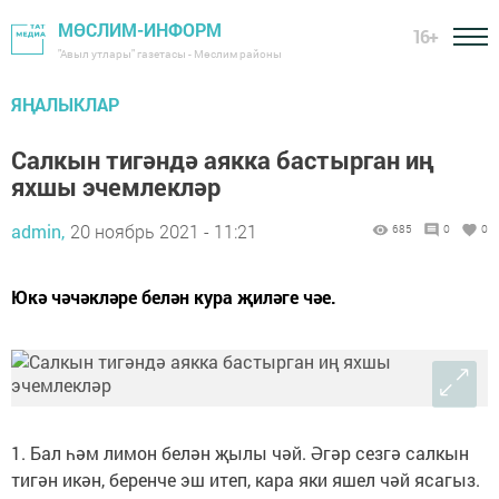
МӨСЛИМ-ИНФОРМ
16+
"Авыл утлары" газетасы - Мөслим районы
ЯҢАЛЫКЛАР
Салкын тигәндә аякка бастырган иң
яхшы эчемлекләр
admin,
20 ноябрь 2021 - 11:21
685
0
0
Юкә чәчәкләре белән кура җиләге чәе.
1. Бал һәм лимон белән җылы чәй. Әгәр сезгә салкын
тигән икән, беренче эш итеп, кара яки яшел чәй ясагыз.