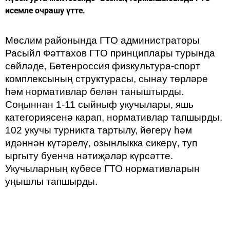
исемле очрашу үтте.
Мөслим районында ГТО адми­нистраторы
Расыйл Фәттахов ГТО принциплары турында
сөйләде, Бөтенроссия физкультура-спорт
комплексының структурасы, сы­нау төрләре
һәм нормативлар белән таныштырды.
Соңыннан 1-11 сыйныф укучылары, яшь
категориясенә карап, норматив­лар тапшырды.
102 укучы турник­та тартылу, йөгерү һәм
идәннән күтәрелү, озынлыкка сикерү, туп
ыргыту буенча нәтиҗәләр күрсәтте.
Укучыларның күбесе ГТО норма­тивларын
уңышлы тапшырды.