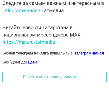
Следите за самым важным и интересным в
Telegram-канале
Татмедиа
Читайте новости Татарстана в
национальном мессенджере MАХ:
https://max.ru/tatmedia
Безнең телеграм каналга кушылыгыз!
Телеграм-канал
Без "Дзен"да!
Д
зен
Перейти на страницу новости