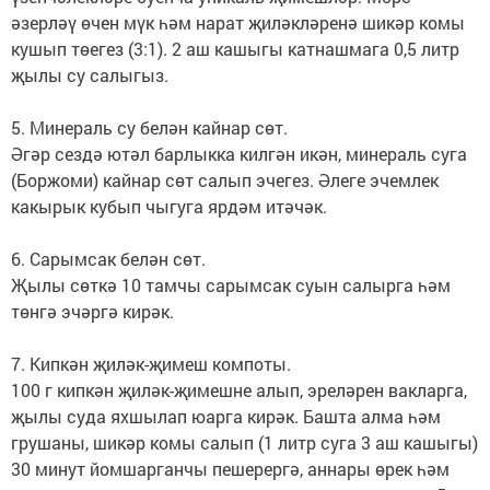
әзерләү өчен мүк һәм нарат җиләкләренә шикәр комы
кушып төегез (3:1). 2 аш кашыгы катнашмага 0,5 литр
җылы су салыгыз.
5. Минераль су белән кайнар сөт.
Әгәр сездә ютәл барлыкка килгән икән, минераль суга
(Боржоми) кайнар сөт салып эчегез. Әлеге эчемлек
какырык кубып чыгуга ярдәм итәчәк.
6. Сарымсак белән сөт.
Җылы сөткә 10 тамчы сарымсак суын салырга һәм
төнгә эчәргә кирәк.
7. Кипкән җиләк-җимеш компоты.
100 г кипкән җиләк-җимешне алып, эреләрен вакларга,
җылы суда яхшылап юарга кирәк. Башта алма һәм
грушаны, шикәр комы салып (1 литр суга 3 аш кашыгы)
30 минут йомшарганчы пешерергә, аннары өрек һәм