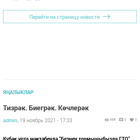
Перейти на страницу новости
ЯҢАЛЫКЛАР
Тизрәк. Биегрәк. Көчлерәк
admin,
19 ноябрь 2021 - 17:33
656
0
0
Күбәк урта мәктәбендә “Безнең тормышыбызда ГТО”