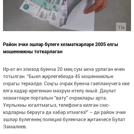
Район эчке эшләр бүлеге хезмәткәрләре 2005 елгы
мошенникны тоткарлаган
Ир-ат өч эпизод буенча 20 мең сум акча урлаган өчен
тотылган. “Быел җирлегебездә 45 мошенниклык
очрагы теркәлде. Соңгы очрак буенча гаепләнүчегә ике
елга кадәр ирегеннән мәхрүм ителү яный. Дәүләт
хезмәтләре порталын “вату” очраклары арта.
Уяулыкны югалтмагыз, телефонга килгән смс-
кодларны берәүгә дә хәбәр итмәгез!” – ди район эчке
эшләр бүлегенең полиция бүлекчәсе җитәкчесе Булат
Замалиев.