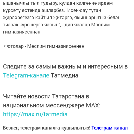
ышанычлы тыл тудыру, кулдан килгәнчә ярдәм
күрсәтү өстендә эшләрбез. Исән-сау туган
җирләрегезгә кайтып җитәргә, якыннарыгыз белән
тизрәк күрешергә язсын", - дип язалар Мөслим
гимназиясеннән.
Фотолар - Мөслим гимназиясеннән.
Следите за самым важным и интересным в
Telegram-канале
Татмедиа
Читайте новости Татарстана в
национальном мессенджере MАХ:
https://max.ru/tatmedia
Безнең телеграм каналга кушылыгыз!
Телеграм-канал