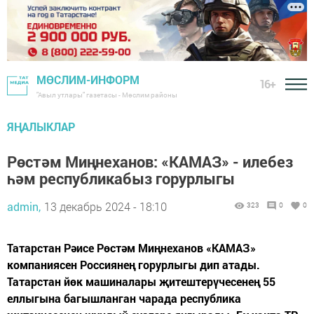
МӨСЛИМ-ИНФОРМ
16+
"Авыл утлары" газетасы - Мөслим районы
ЯҢАЛЫКЛАР
Рөстәм Миңнеханов: «КАМАЗ» - илебез
һәм республикабыз горурлыгы
admin,
13 декабрь 2024 - 18:10
323
0
0
Татарстан Рәисе Рөстәм Миңнеханов «КАМАЗ»
компаниясен Россиянең горурлыгы дип атады.
Татарстан йөк машиналары җитештерүчесенең 55
еллыгына багышланган чарада республика