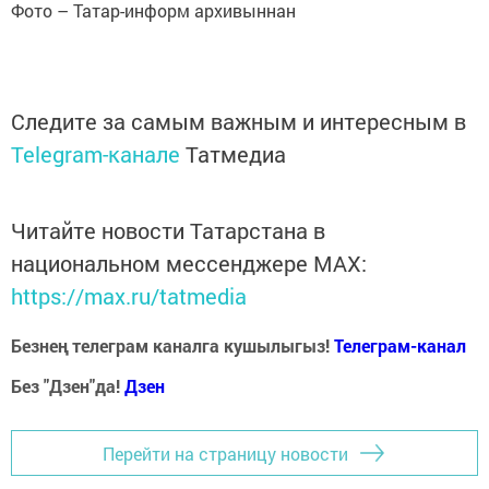
Фото – Татар-информ архивыннан
Следите за самым важным и интересным в
Telegram-канале
Татмедиа
Читайте новости Татарстана в
национальном мессенджере MАХ:
https://max.ru/tatmedia
Безнең телеграм каналга кушылыгыз!
Телеграм-канал
Без "Дзен"да!
Д
зен
Перейти на страницу новости