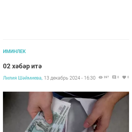
ИМИНЛЕК
02 хәбәр итә
Лилия Шәймиева,
13 декабрь 2024 - 16:30
397
0
0