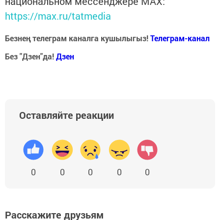
национальном мессенджере MАХ:
https://max.ru/tatmedia
Безнең телеграм каналга кушылыгыз!
Телеграм-канал
Без "Дзен"да!
Д
зен
Оставляйте реакции
0
0
0
0
0
Расскажите друзьям