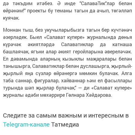
дә тәкъдим итәбез. Ә инде "СалаваТик"лар белән
өйрәнәм!" проекты бу теманы тагын да ачып, төгәлләп
куячак.
Моннан тыш, без укучыларыбызга тагын бер күчтәнәч
әзерләдек. Быел «Салават күпере» журналында дөнья
күрәчәк әкиятләрдә Салаватиклар да катнаша
башлаячак, ягъни алар әкият геройларына әвереләчәк.
Ел дәвамында аларның кызыклы маҗаралары белән
танышырга, Салаватиклар белән дуслашырга, җырлый-
җырлый яңа сүзләр өйрәнергә мөмкин булачак. Алга
таба саннар, фигуралар, хайваннар һәм ел фасыллары
турында шәп җырлар булачак," — ди «Салават күпере»
журналы әдәби мөхәррире Гөлнара Хәйдәрова.
Следите за самым важным и интересным в
Telegram-канале
Татмедиа