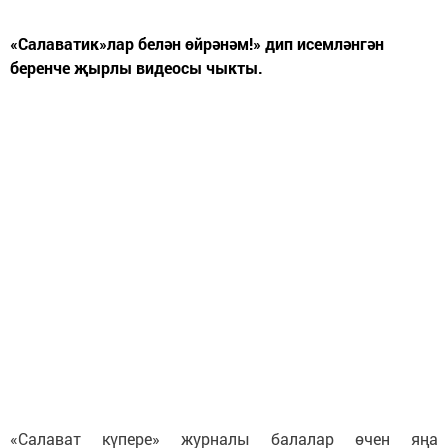
«Салаватик»лар белән өйрәнәм!» дип исемләнгән
беренче җырлы видеосы чыкты.
«Салават күпере» журналы балалар өчен яңа