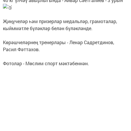
40 кг үлчәү авырлыгында - Айвар Сәетгалиев - 3 урын
Җиңүчеләр һәм призерлар медальләр, грамоталар,
кыйммәтле бүләкләр белән бүләкләнде.
Көрәшчеләрнең тренерлары - Ленар Садретдинов,
Расил Фәттахов.
Фотолар - Мөслим спорт мәктәбеннән.