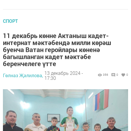
СПОРТ
11 декабрь көнне Актаныш кадет-
интернат мәктәбендә милли көрәш
буенча Ватан геройлары көненә
багышланган кадет мәктәбе
беренчелеге үтте
13 декабрь 2024 -
Гөлназ Җәлилова,
356
0
0
17:30