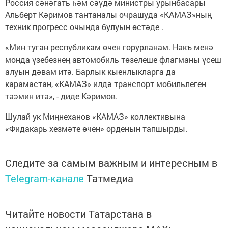
Россия сәнәгать һәм сәүдә министры урынбасары
Альберт Кәримов тантаналы очрашуда «КАМАЗ»ның
техник прогресс очында булуын өстәде .
«Мин туган республикам өчен горурланам. Нәкъ менә
монда үзебезнең автомобиль төзелеше флагманы үсеш
алуын дәвам итә. Барлык кыенлыкларга да
карамастан, «КАМАЗ» илдә транспорт мобильлеген
тәэмин итә», - диде Кәримов.
Шулай ук Миңнеханов «КАМАЗ» коллективына
«Фидакарь хезмәте өчен» орденын тапшырды.
Следите за самым важным и интересным в
Telegram-канале
Татмедиа
Читайте новости Татарстана в