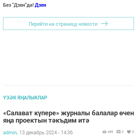
Без "Дзен"да!
Д
зен
Перейти на страницу новости
ҮЗӘК ЯҢАЛЫКЛАР
«Салават күпере» журналы балалар өчен
яңа проектын тәкъдим итә
admin,
13 декабрь 2024 - 14:36
486
0
0