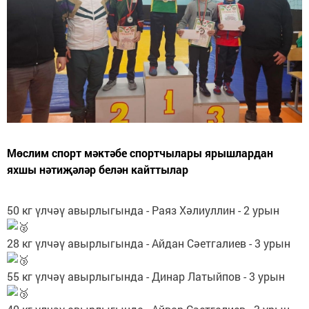
Мөслим спорт мәктәбе спортчылары ярышлардан
яхшы нәтиҗәләр белән кайттылар
50 кг үлчәү авырлыгында - Раяз Хәлиуллин - 2 урын
28 кг үлчәү авырлыгында - Айдан Сәетгалиев - 3 урын
55 кг үлчәү авырлыгында - Динар Латыйпов - 3 урын