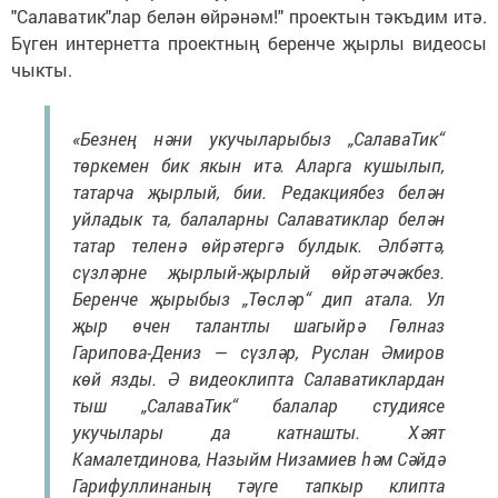
"Салаватик"лар белән өйрәнәм!" проектын тәкъдим итә.
Бүген интернетта проектның беренче җырлы видеосы
чыкты.
«Безнең нәни укучыларыбыз „СалаваТик“
төркемен бик якын итә. Аларга кушылып,
татарча җырлый, бии. Редакциябез белән
уйладык та, балаларны Салаватиклар белән
татар теленә өйрәтергә булдык. Әлбәттә,
сүзләрне җырлый-җырлый өйрәтәчәкбез.
Беренче җырыбыз „Төсләр“ дип атала. Ул
җыр өчен талантлы шагыйрә Гөлназ
Гарипова-Дениз — сүзләр, Руслан Әмиров
көй язды. Ә видеоклипта Салаватиклардан
тыш „СалаваТик“ балалар студиясе
укучылары да катнашты. Хәят
Камалетдинова, Назыйм Низамиев һәм Сәйдә
Гарифуллинаның тәүге тапкыр клипта