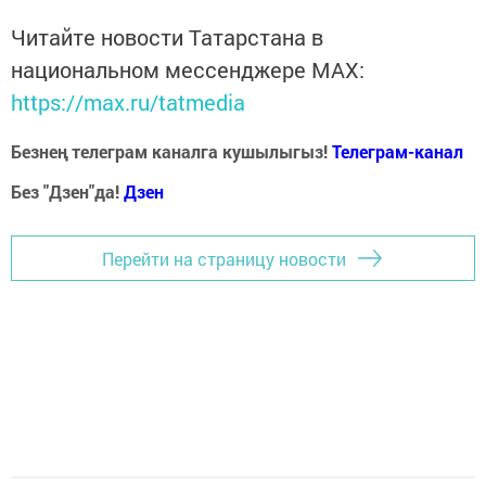
Читайте новости Татарстана в
национальном мессенджере MАХ:
https://max.ru/tatmedia
Безнең телеграм каналга кушылыгыз!
Телеграм-канал
Без "Дзен"да!
Д
зен
Перейти на страницу новости