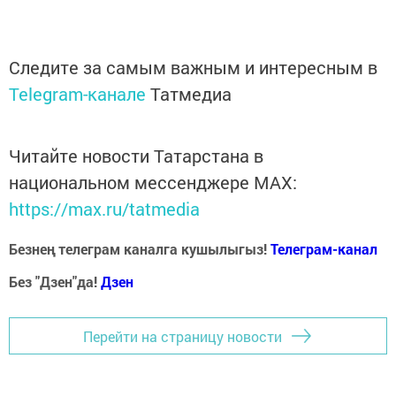
Следите за самым важным и интересным в
Telegram-канале
Татмедиа
Читайте новости Татарстана в
национальном мессенджере MАХ:
https://max.ru/tatmedia
Безнең телеграм каналга кушылыгыз!
Телеграм-канал
Без "Дзен"да!
Д
зен
Перейти на страницу новости