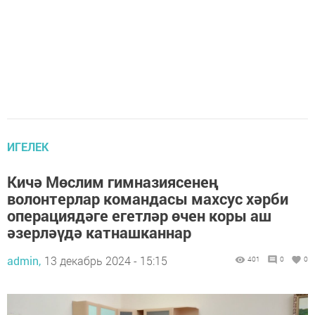
ИГЕЛЕК
Кичә Мөслим гимназиясенең
волонтерлар командасы махсус хәрби
операциядәге егетләр өчен коры аш
әзерләүдә катнашканнар
admin,
13 декабрь 2024 - 15:15
401
0
0