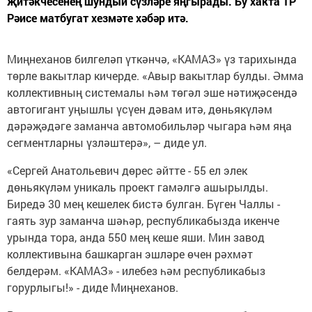
җитәкчесенең шундый сүзләре яңгырады. Бу хакта ТР
Рәисе матбугат хезмәте хәбәр итә.
Миңнеханов билгеләп үткәнчә, «КАМАЗ» үз тарихында
төрле вакытлар кичерде. «Авыр вакытлар булды. Әмма
коллективның системалы һәм төгәл эше нәтиҗәсендә
автогигант уңышлы үсүен дәвам итә, дөньякүләм
дәрәҗәдәге заманча автомобильләр чыгара һәм яңа
сегментларны үзләштерә», – диде ул.
«Сергей Анатольевич дөрес әйтте - 55 ел элек
дөньякүләм уникаль проект гамәлгә ашырылды.
Биредә 30 мең кешелек бистә булган. Бүген Чаллы -
гаять зур заманча шәһәр, республикабызда икенче
урында тора, анда 550 мең кеше яши. Мин завод
коллективына башкарган эшләре өчен рәхмәт
белдерәм. «КАМАЗ» - илебез һәм республикабыз
горурлыгы!» - диде Миңнеханов.