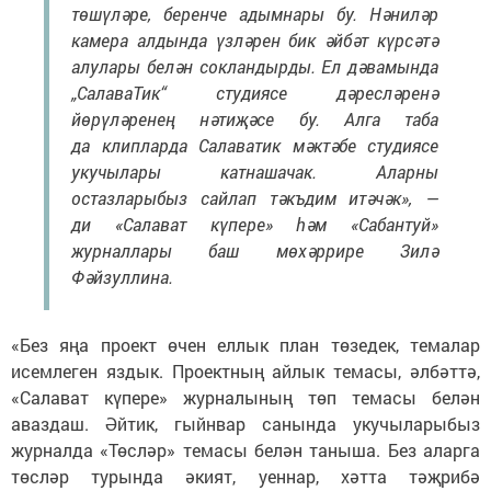
төшүләре, беренче адымнары бу. Нәниләр
камера алдында үзләрен бик әйбәт күрсәтә
алулары белән сокландырды. Ел дәвамында
„СалаваТик“ студиясе дәресләренә
йөрүләренең нәтиҗәсе бу. Алга таба
да клипларда Салаватик мәктәбе студиясе
укучылары катнашачак. Аларны
остазларыбыз сайлап тәкъдим итәчәк», —
ди «Салават күпере» һәм «Сабантуй»
журналлары баш мөхәррире Зилә
Фәйзуллина.
«Без яңа проект өчен еллык план төзедек, темалар
исемлеген яздык. Проектның айлык темасы, әлбәттә,
«Салават күпере» журналының төп темасы белән
аваздаш. Әйтик, гыйнвар санында укучыларыбыз
журналда «Төсләр» темасы белән таныша. Без аларга
төсләр турында әкият, уеннар, хәтта тәҗрибә