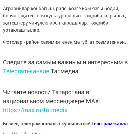
Аграрийлар көнбагыш, рапс, көзге һәм язгы бодай,
борчак, җитен, соя культураларын, тәҗрибә кырының
җитештерү чәчүлекләрен карадылар, тәҗрибә
уртаклаштылар.
Фотолар - район хакимиятенең матубгат хезмәтеннән.
Следите за самым важным и интересным в
Telegram-канале
Татмедиа
Читайте новости Татарстана в
национальном мессенджере MАХ:
https://max.ru/tatmedia
Безнең телеграм каналга кушылыгыз!
Телеграм-канал