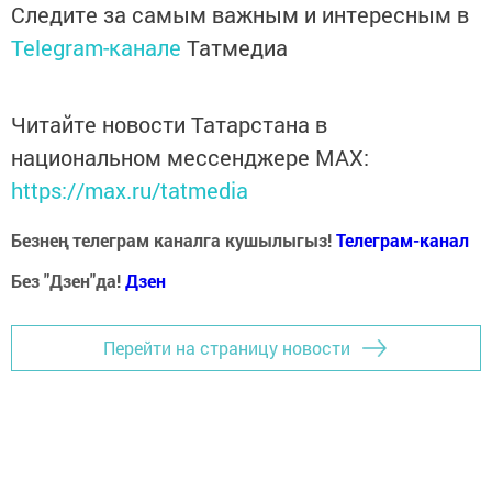
Следите за самым важным и интересным в
Telegram-канале
Татмедиа
Читайте новости Татарстана в
национальном мессенджере MАХ:
https://max.ru/tatmedia
Безнең телеграм каналга кушылыгыз!
Телеграм-канал
Без "Дзен"да!
Д
зен
Перейти на страницу новости