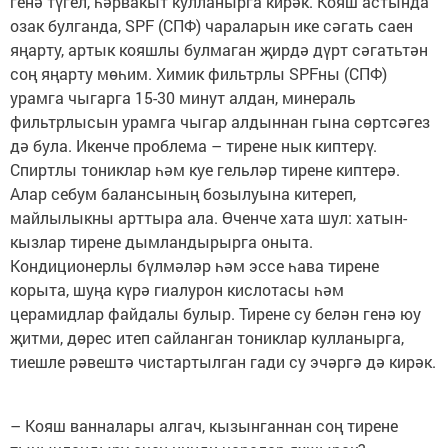
генә түгел, һәрвакыт кулланырга кирәк. Кояш астында
озак булганда, SPF (СПФ) чараларын ике сәгать саен
яңарту, артык кояшлы булмаган җирдә дүрт сәгатьтән
соң яңарту мөһим. Химик фильтрлы SPFны (СПФ)
урамга чыгарга 15-30 минут алдан, минераль
фильтрлысын урамга чыгар алдыннан гына сөртсәгез
дә була. Икенче проблема – тирене нык киптерү.
Спиртлы тониклар һәм куе гельләр тирене киптерә.
Алар себум балансының бозылуына китереп,
майлылыкны арттыра ала. Өченче хата шул: хатын-
кызлар тирене дымландырырга оныта.
Кондиционерлы бүлмәләр һәм эссе һава тирене
корыта, шуңа күрә гиалурон кислотасы һәм
церамидлар файдалы булыр. Тирене су белән генә юу
җитми, дөрес итеп сайланган тониклар кулланырга,
тиешле рәвештә чистартылган гади су эчәргә дә кирәк.
– Кояш ванналары алгач, кызынганнан соң тирене