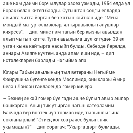
эше һәм даими борчылулар эзсез узмады, 1954 елда ул
йөрәк белән китеп барды. Сугыштан соңгы елларда
авылга читтә йөргән бер хатын кайткан иде. “Менә
мондый матур күлмәкләр, ялтыравыклы гәлүшләр
киярсез”, – дип, мине һәм тагын бер кызны авылдан
алып чыгып китте. Туган авылыма шул китүдән 39 ел
узгач кына кайтырга насыйп булды. Себердә йөрелде,
аннары Азиягә күчтем, анда апам яши иде, – дип
истәлекләрен барлады Нәгыймә апа.
Югары Табын авылының тыл ветераны Нәгыймә
Фәйрушина бүгенге көндә Мөслимдә, оныклары Әмир
белән Ләйсән гаиләсендә гомер кичерә.
– Безнең әнкәй гомер буе гади эшче булып авыр эшләр
башкарган. Аның тик утырган чагын хәтерләмим.
Бакчада бер бөртек чүп тормас иде, тырышлыгына
сокланырлык! “Әтиең колхоз рәисе булып, ник
укымадың?” – дип сорагач: “Укырга дәрт булмады.