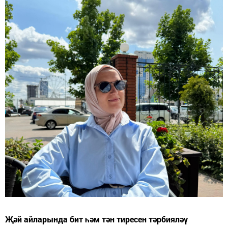
Җәй айларында бит һәм тән тиресен тәрбияләү