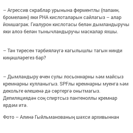
– Агрессив скраблар урынына ферментлы (папаин,
бромелаин) яки PHA кислоталарын сайлагыз – алар
йомшаграк. Гиалурон кислотасы белән дымландыручы
яки алоэ белән тынычландыручы маскалар яхшы.
– Тән тиресен тәрбияләүгә кагылышлы тагын нинди
киңәшләрегез бар?
– Дымландыру өчен сулы лосьоннарны һәм майсыз
кремнарны кулланыгыз. SPFлы кремнарны муенга һәм
декольте өлешенә дә сөртергә онытмагыз.
Депиляциядән соң спиртсыз пантеноллы кремнар
ярдәм итә.
Фото – Алинә Гыйльманованың шәхси архивыннан