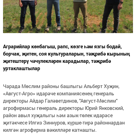
Аграрийлар көнбагыш, рапс, көзге һәм язгы бодай,
борчак, җитен, соя культураларын, тәҗрибә кырының
җитештерү чәчүлекләрен карадылар, тәҗрибә
уртаклаштылар
Чарада Мөслим районы башлыгы Альберт Хуҗин,
«Август-Агро» идарәче компаниясенең генераль
директоры Айдар Галәветдинов, "Август-Мөслим"
агрофирмасы генераль директоры Юрий Янковский,
район авыл хуҗалыгы һәм азык-төлек идарәсе
җитәкчесе Илгиз Зиннуров, күрше-тирә районнардан
килгән агрофирма вәкилләре катнашты.