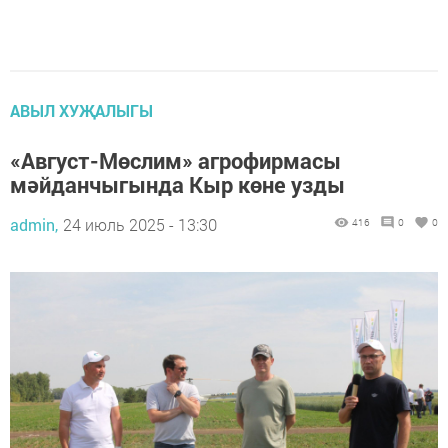
АВЫЛ ХУҖАЛЫГЫ
«Август-Мөслим» агрофирмасы
мәйданчыгында Кыр көне узды
admin,
24 июль 2025 - 13:30
416
0
0