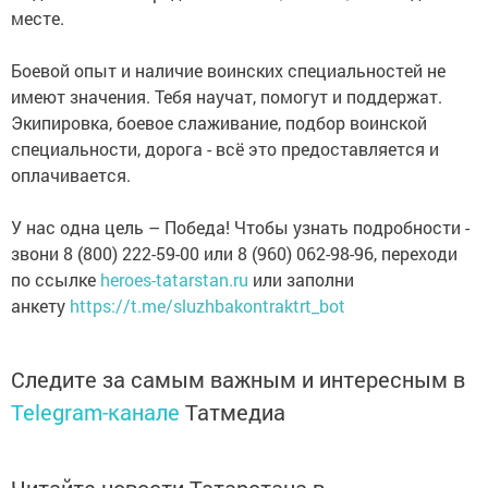
месте.
Боевой опыт и наличие воинских специальностей не
имеют значения. Тебя научат, помогут и поддержат.
Экипировка, боевое слаживание, подбор воинской
специальности, дорога - всё это предоставляется и
оплачивается.
У нас одна цель – Победа! Чтобы узнать подробности -
звони 8 (800) 222-59-00 или 8 (960) 062-98-96, переходи
по ссылке
heroes-tatarstan.ru
или заполни
анкету
https://t.me/sluzhbakontraktrt_bot
Следите за самым важным и интересным в
Telegram-канале
Татмедиа