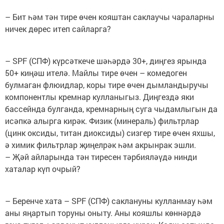
– Бит һәм тән тире өчен кояштан саклаучы чараларны
ничек дөрес итеп сайларга?
– SPF (СПФ) күрсәткече шәһәрдә 30+, диңгез ярында
50+ киңәш ителә. Майлы тире өчен – комедоген
булмаган флюидлар, коры тире өчен дымландыручы
компонентлы кремнар кулланыгыз. Диңгездә яки
бассейнда булганда, кремнарның суга чыдамлыгын да
исәпкә алырга кирәк. Физик (минераль) фильтрлар
(цинк оксиды, титан диоксиды) сизгер тире өчен яхшы,
ә химик фильтрлар җиңелрәк һәм акрынрак эшли.
– Җәй айларында тән тиресен тәрбияләүдә нинди
хаталар күп очрый?
– Беренче хата – SPF (СПФ) саклануны кулланмау һәм
аны яңартып торуны оныту. Аны кояшлы көннәрдә