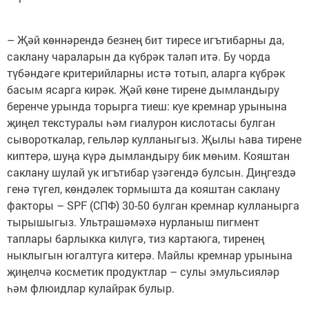
– Җәй көннәрендә безнең бит тиресе игътибарны да,
саклану чараларын да күбрәк таләп итә. Бу чорда
түбәндәге критерийларны истә тотып, аларга күбрәк
басым ясарга кирәк. Җәй көне тирене дымландыру
беренче урында торырга тиеш: куе кремнар урынына
җиңел текстуралы һәм гиалурон кислотасы булган
сывороткалар, гельләр кулланыгыз. Җылы һава тирене
киптерә, шуңа күрә дымландыру бик мөһим. Кояштан
саклану шулай ук игътибар үзәгендә булсын. Диңгездә
генә түгел, көндәлек тормышта да кояштан саклану
факторы – SPF (СПФ) 30-50 булган кремнар кулланырга
тырышыгыз. Ультрашәмәхә нурланыш пигмент
таплары барлыкка килүгә, тиз картаюга, тиренең
ныклыгын югалтуга китерә. Майлы кремнар урынына
җиңелчә косметик продуктлар – сулы эмульсияләр
һәм флюидлар кулайрак булыр.