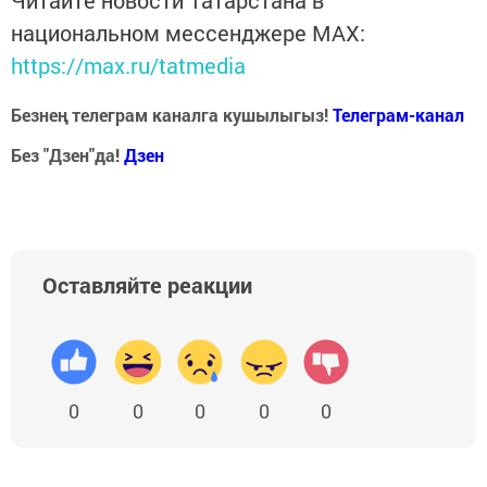
Читайте новости Татарстана в
национальном мессенджере MАХ:
https://max.ru/tatmedia
Безнең телеграм каналга кушылыгыз!
Телеграм-канал
Без "Дзен"да!
Д
зен
Оставляйте реакции
0
0
0
0
0