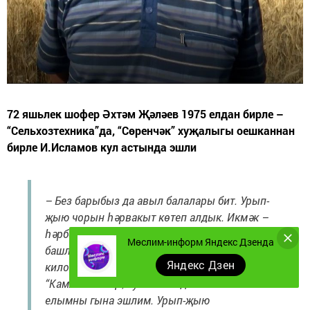
72 яшьлек шофер Әхтәм Җәләев 1975 елдан бирле –
“Сельхозтехника”да, “Сөренчәк” хуҗалыгы оешканнан
бирле И.Исламов кул астында эшли
– Без барыбыз да авыл балалары бит. Урып-
җыю чорын һәрвакыт көтеп алдык. Икмәк –
һәрберебезнең төп ризыгы. Хезмәт юлым
Мөслим-информ Яндекс Дзенда
башланганнан бирле икмәк ташып ничә
Яндекс Дзен
километр юл үткәнмендер.
“КамАЗ”ым яңа, бу машинада бишенче
елымны гына эшлим. Урып-җыю