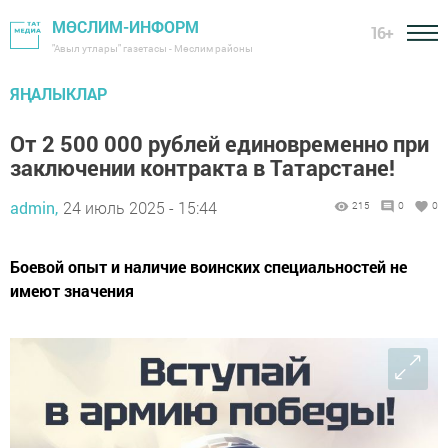
МӨСЛИМ-ИНФОРМ
16+
"Авыл утлары" газетасы - Мөслим районы
ЯҢАЛЫКЛАР
От 2 500 000 рублей единовременно при
заключении контракта в Татарстане!
admin,
24 июль 2025 - 15:44
215
0
0
Боевой опыт и наличие воинских специальностей не
имеют значения