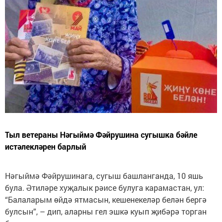
Тыл ветераны Нәгыймә Фәйрушина сугышка бәйле
истәлекләрен барлый
Нәгыймә Фәйрушинага, сугыш башланганда, 10 яшь
була. Әтиләре хуҗалык рәисе булуга карамастан, ул:
“Балаларым өйдә ятмасын, кешенекеләр белән бергә
булсын”, – дип, аларны гел эшкә куып җибәрә торган