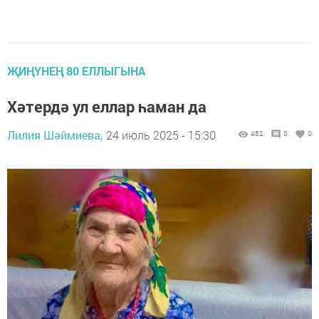
ҖИҢҮНЕҢ 80 ЕЛЛЫГЫНА
Хәтердә ул еллар һаман да
Лилия Шәймиева,
24 июль 2025 - 15:30
452
0
0