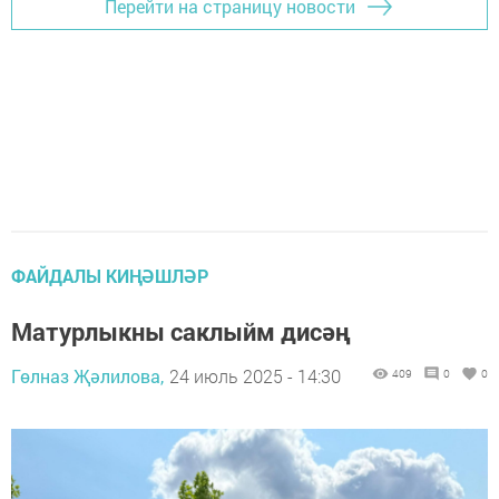
Перейти на страницу новости
ФАЙДАЛЫ КИҢӘШЛӘР
Матурлыкны саклыйм дисәң
Гөлназ Җәлилова,
24 июль 2025 - 14:30
409
0
0