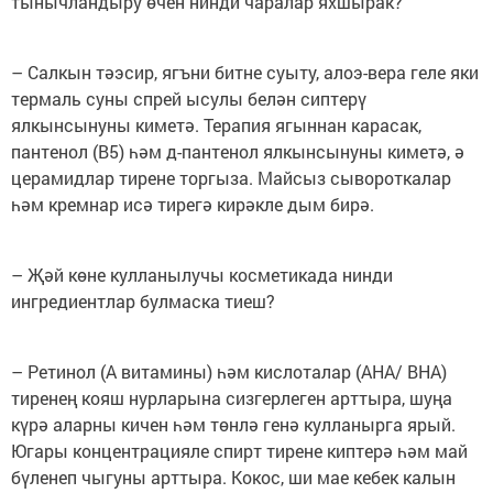
тынычландыру өчен нинди чаралар яхшырак?
– Салкын тәэсир, ягъни битне суыту, алоэ-вера геле яки
термаль суны спрей ысулы белән сиптерү
ялкынсынуны киметә. Терапия ягыннан карасак,
пантенол (B5) һәм д-пантенол ялкынсынуны киметә, ә
церамидлар тирене торгыза. Майсыз сывороткалар
һәм кремнар исә тирегә кирәкле дым бирә.
– Җәй көне кулланылучы косметикада нинди
ингредиентлар булмаска тиеш?
– Ретинол (A витамины) һәм кислоталар (AHA/ BHA)
тиренең кояш нурларына сизгерлеген арттыра, шуңа
күрә аларны кичен һәм төнлә генә кулланырга ярый.
Югары концентрацияле спирт тирене киптерә һәм май
бүленеп чыгуны арттыра. Кокос, ши мае кебек калын