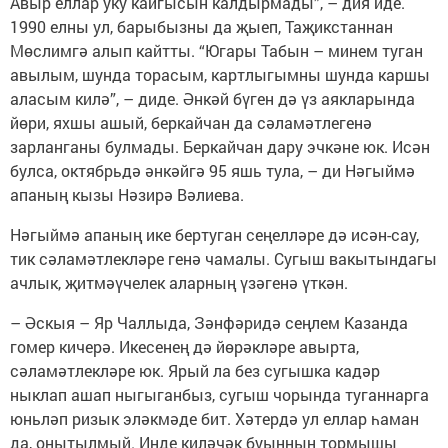
Авыр еллар уку кайгысын калдырмады”, – дия иде.
1990 елны ул, барыбызны да җыеп, Таҗикстаннан
Мөслимгә алып кайтты. “Югары Табын – минем туган
авылым, шунда торасым, картлыгымны шунда каршы
аласым килә”, – диде. Әнкәй бүген дә үз аякларында
йөри, яхшы ашый, беркайчан да сәламәтлегенә
зарланганы булмады. Беркайчан дару эчкәне юк. Исән
булса, октябрьдә әнкәйгә 95 яшь тула, – ди Нәгыймә
апаның кызы Нәзирә Вәлиева.
Нәгыймә апаның ике бертуган сеңелләре дә исән-сау,
тик сәламәтлекләре генә чамалы. Сугыш вакытындагы
ачлык, җитмәүчелек аларның үзәгенә үткән.
– Әскыя – Яр Чаллыда, Зәнфәридә сеңлем Казанда
гомер кичерә. Икесенең дә йөрәкләре авырта,
сәламәтлекләре юк. Ярый ла без сугышка кадәр
ныклап ашап ныгыганбыз, сугыш чорында туганнарга
юньләп ризык эләкмәде бит. Хәтердә ул еллар һаман
да, онытылмый. Инде киләчәк буынның тормышы