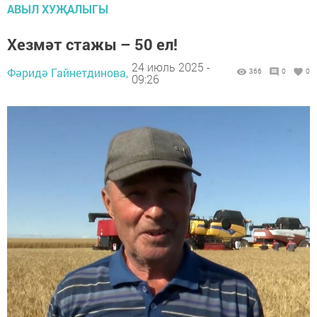
АВЫЛ ХУҖАЛЫГЫ
Хезмәт стажы – 50 ел!
24 июль 2025 -
Фәридә Гайнетдинова,
366
0
0
09:26