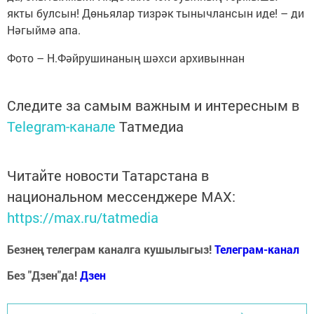
якты булсын! Дөньялар тизрәк тынычлансын иде! – ди
Нәгыймә апа.
Фото – Н.Фәйрушинаның шәхси архивыннан
Следите за самым важным и интересным в
Telegram-канале
Татмедиа
Читайте новости Татарстана в
национальном мессенджере MАХ:
https://max.ru/tatmedia
Безнең телеграм каналга кушылыгыз!
Телеграм-канал
Без "Дзен"да!
Д
зен