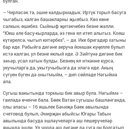
булган.
– Чирләсәк тә, эшне калдырмадык. Иртүк торып басуга
чыгабыз, калган башакларны җыябыз. Көз көне
салкын, өшибез. Сыйныф җитәкчебез безне жәлли.
“Юеш әле басу-кырларда, әз генә ял итеп алыгыз. Кояш
күтәрелсә, чыгып китәрбез”, – ди. Ике бригадир хатыны
бар иде. Рәбыйга дигәне аеруча йомшак күңелле булып
истә калган, ул безне яклый иде. Ә Зәйтүнә дигәне бик
зәһәр, усал хатын булды. Безнең ял иткәнне күрсә,
укучыларга да, укытучыбызга да эләгә иде. Аның
сүгүен бүген дә онытмыйм, – дип сөйләде Нәгыймә
апа.
Сугыш вакытында тормыш бик авыр була. Нәгыймә –
гаиләдә өченче бала. Бөек Ватан сугышы башланганда,
олы апасы – 16 яшьлек Бәһиҗә Баек авылында
счетовод булып, Әмирҗан абыйсы Югары Табын
авылында басуда эшләүчеләргә аш пешерүчеләр
янында эшли. Ул чорда аш дигәне дә суга он болгатып