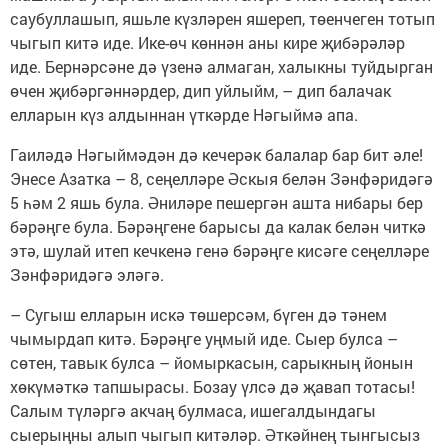
саубуллашып, яшьле күзләрен яшереп, төенчеген тотып
чыгып китә иде. Ике-өч көннән аны кире җибәрәләр
иде. Бернәрсәне дә үзенә алмаган, халыкны туйдырган
өчен җибәргәннәрдер, дип уйлыйм, – дип балачак
елларын күз алдыннан үткәрде Нәгыймә апа.
Гаиләдә Нәгыймәдән дә кечерәк балалар бар бит әле!
Энесе Азатка – 8, сеңелләре Әскыя белән Зәнфәридәгә
5 һәм 2 яшь була. Әниләре пешергән ашта нибары бер
бәрәңге була. Бәрәңгене барысы да калак белән читкә
этә, шулай итеп кечкенә генә бәрәңге кисәге сеңелләре
Зәнфәридәгә эләгә.
– Сугыш елларын искә төшерсәм, бүген дә тәнем
чымырдап китә. Бәрәңге уңмый иде. Сыер булса –
сөтен, тавык булса – йомыркасын, сарыкның йонын
хөкүмәткә тапшырасы. Бозау үлсә дә җавап тотасы!
Салым түләргә акчаң булмаса, ишегалдындагы
сыерыңны алып чыгып китәләр. Әткәйнең тынгысыз