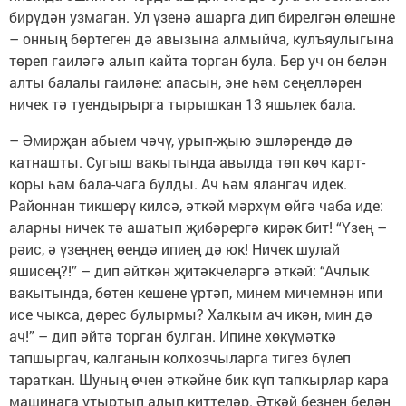
бирүдән узмаган. Ул үзенә ашарга дип бирелгән өлешне
– онның бөртеген дә авызына алмыйча, кулъяулыгына
төреп гаиләгә алып кайта торган була. Бер уч он белән
алты балалы гаиләне: апасын, эне һәм сеңелләрен
ничек тә туендырырга тырышкан 13 яшьлек бала.
– Әмирҗан абыем чәчү, урып-җыю эшләрендә дә
катнашты. Сугыш вакытында авылда төп көч карт-
коры һәм бала-чага булды. Ач һәм ялангач идек.
Районнан тикшерү килсә, әткәй мәрхүм өйгә чаба иде:
аларны ничек тә ашатып җибәрергә кирәк бит! “Үзең –
рәис, ә үзеңнең өеңдә ипиең дә юк! Ничек шулай
яшисең?!” – дип әйткән җитәкчеләргә әткәй: “Ачлык
вакытында, бөтен кешене үртәп, минем мичемнән ипи
исе чыкса, дөрес булырмы? Халкым ач икән, мин дә
ач!” – дип әйтә торган булган. Ипине хөкүмәткә
тапшыргач, калганын колхозчыларга тигез бүлеп
тараткан. Шуның өчен әткәйне бик күп тапкырлар кара
машинага утыртып алып киттеләр. Әткәй безнең белән