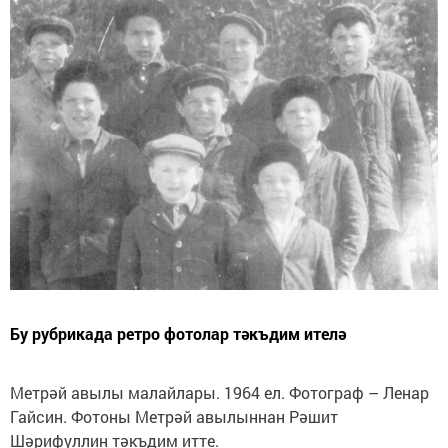
Бу рубрикада ретро фотолар тәкъдим ителә
Метрәй авылы малайлары. 1964 ел. Фотограф – Ленар
Гайсин. Фотоны Метрәй авылыннан Рәшит
Шәрифуллин тәкъдим итте.