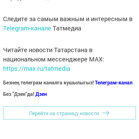
Следите за самым важным и интересным в
Telegram-канале
Татмедиа
Читайте новости Татарстана в
национальном мессенджере MАХ:
https://max.ru/tatmedia
Безнең телеграм каналга кушылыгыз!
Телеграм-канал
Без "Дзен"да!
Д
зен
Перейти на страницу новости