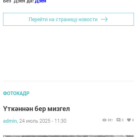
Без "Дзен"да!
Д
зен
Перейти на страницу новости
ФОТОКАДР
Үткәннән бер мизгел
admin,
24 июль 2025 - 11:30
361
0
0