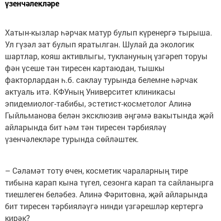
үзенчәлекләре
Хатын-кызлар һәрчак матур булып күренергә тырыша.
Ул гүзәл зат булып яратылган. Шулай да экологик
шартлар, кояш активлыгы, туклануның үзгәреп торуы
фән үсеше тән тиресен картаюдан, тышкы
факторлардан һ.б. саклау турында белемне һәрчак
актуаль итә. КФУның Университет клиникасы
эпидемиолог-табибы, эстетист-косметолог Алинә
Гыйльманова белән эксклюзив әңгәмә вакытында җәй
айларында бит һәм тән тиресен тәрбияләү
үзенчәлекләре турында сөйләштек.
– Сәламәт тоту өчен, косметик чараларның тире
тибына карап кына түгел, сезонга карап та сайланырга
тиешлеген беләбез. Алинә Фәритовна, җәй айларында
бит тиресен тәрбияләүгә нинди үзгәрешләр кертергә
кирәк?