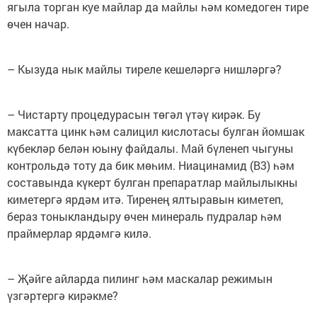
ягыла торган куе майлар да майлы һәм комедоген тире
өчен начар.
– Кызуда нык майлы тиреле кешеләргә нишләргә?
– Чистарту процедурасын төгәл үтәү кирәк. Бу
максатта цинк һәм салицил кислотасы булган йомшак
күбекләр белән юыну файдалы. Май бүленеп чыгуны
контрольдә тоту да бик мөһим. Ниацинамид (B3) һәм
составында күкерт булган препаратлар майлылыкны
киметергә ярдәм итә. Тиренең ялтыравын киметеп,
бераз тоныкландыру өчен минераль пудралар һәм
праймерлар ярдәмгә килә.
– Җәйге айларда пилинг һәм маскалар режимын
үзгәртергә кирәкме?