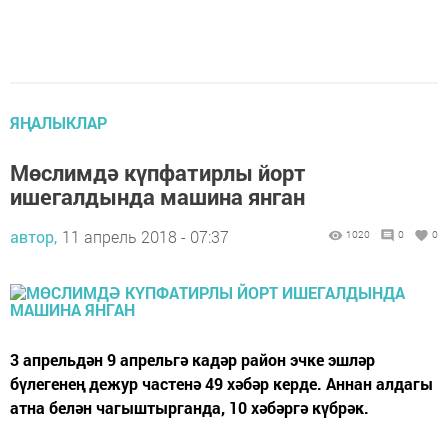
ЯҢАЛЫКЛАР
Мөслимдә күпфатирлы йорт
ишегалдында машина янган
автор,
11 апрель 2018 - 07:37
1020
0
0
3 апрельдән 9 апрельгә кадәр район эчке эшләр
бүлегенең дежур частенә 49 хәбәр керде. Аннан алдагы
атна белән чагыштырганда, 10 хәбәргә күбрәк.