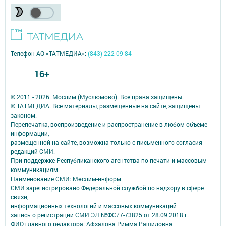
Телефон АО «ТАТМЕДИА»:
(843) 222 09 84
16+
© 2011 - 2026. Мослим (Муслюмово). Все права защищены.
© ТАТМЕДИА. Все материалы, размещенные на сайте, защищены
законом.
Перепечатка, воспроизведение и распространение в любом объеме
информации,
размещенной на сайте, возможна только с письменного согласия
редакций СМИ.
При поддержке Республиканского агентства по печати и массовым
коммуникациям.
Наименование СМИ: Мөслим-информ
СМИ зарегистрировано Федеральной службой по надзору в сфере
связи,
информационных технологий и массовых коммуникаций
запись о регистрации СМИ ЭЛ №ФС77-73825 от 28.09.2018 г.
ФИО главного редактора: Афзалова Римма Рашидовна