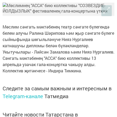
Мөслим сәнгать мәктәбенең театр сәнгате бүлегендә
белем алучы Ралина Шәрипова һәм җыр сәнгате бүлеге
сыйныфында шөгыльләнүче Нияз Нургалиев
катнашучы дипломы белән бүләкләнделәр.
Укытучылары - Ләйсән Замалова һәим Нияз Нургалиев.
Сәнгать мәктәбенең "АССА" бию коллективы 13
апрельдә узачак гала-концертка чакыру алды.
Коллектив җитәкчесе - Индира Тимкина.
Следите за самым важным и интересным в
Telegram-канале
Татмедиа
Читайте новости Татарстана в