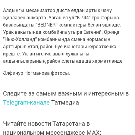
Алдынгы механизатор дистә елдан артык чәчү
җирләрен эшкәртә. Узган ел ул "К-744" тракторына
базасындагы "BEDNER" компактеры белән эшләде.
Урак вакытында комбайнга утыра Евгений. Өр-яңа
"Нью-Холланд" комбайнында смена нормасын
арттырып үтәп, район буенча югары күрсәткечкә
иреште. Уңган игенче авыл хуҗалыгы
алдынгыларының район слетында да хөрмәтләнде.
Әлфинур Ногманова фотосы.
Следите за самым важным и интересным в
Telegram-канале
Татмедиа
Читайте новости Татарстана в
национальном мессенджере MАХ: