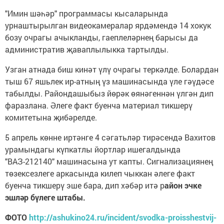
"Имин шәһәр" программасы кысаларында
урнаштырылган видеокамералар ярдәмендә 14 хокук
бозу очрагы ачыкланды, гаеплеләрнең барысы да
административ җаваплылыкка тартылды.
Узган атнада биш кинәт үлү очрагы теркәлде. Болардан
тыш 67 яшьлек ир-атның үз машинасында үле гәүдәсе
табылды. Райондашыбыз йөрәк өянәгеннән үлгән дип
фаразлана. Әлеге факт буенча материал тикшерү
комитетына җибәрелде.
5 апрель көнне иртәнге 4 сәгатьләр тирәсендә Вахитов
урамындагы күпкатлы йортлар ишегалдында
"ВАЗ-212140" машинасына ут капты. Сигнализациянең
төзексезлеге аркасында килеп чыккан әлеге факт
буенча тикшерү эше бара, дип хәбәр итә р
айон эчке
эшләр бүлеге штабы.
ФОТО
http://ashukino24.ru/incident/svodka-proisshestvij-