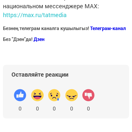
национальном мессенджере MАХ:
https://max.ru/tatmedia
Безнең телеграм каналга кушылыгыз!
Телеграм-канал
Без "Дзен"да!
Д
зен
Оставляйте реакции
0
0
0
0
0