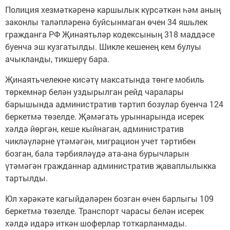
Полиция хезмәткәренә каршылык күрсәткән һәм аның
законлы таләпләренә буйсынмаган өчен 34 яшьлек
гражданга РФ Җинаятьләр кодексының 318 маддәсе
буенча эш кузгатылды. Шикле кешенең кем булуы
ачыкланды, тикшерү бара.
Җинаятьчелекне кисәтү максатында төнге мобиль
төркемнәр белән уздырылган рейд чаралары
барышында административ тәртип бозулар буенча 124
беркетмә төзелде. Җәмәгать урыннарында исерек
хәлдә йөргән, кеше кыйнаган, административ
чикләүләрне үтәмәгән, миграцион учет тәртибен
бозган, бала тәрбияләүдә ата-ана бурычларын
үтәмәгән гражданнар административ җаваплылыкка
тартылды.
Юл хәрәкәте кагыйдәләрен бозган өчен барлыгы 109
беркетмә төзелде. Транспорт чарасы белән исерек
хәлдә идарә иткән шоферлар тоткарланмады.