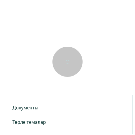
Документы
Төрле темалар