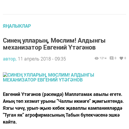
ЯҢАЛЫКЛАР
Синең улларың, Мөслим! Алдынгы
механизатор Евгений Үтәгәнов
автор,
11 апрель 2018 - 09:35
1214
0
0
Евгений Үтәгәнов (рәсемдә) Мәлләтамак авылы егете.
Аның төп хезмәт урыны "Чаллы икмәге" җәмгыятендә.
Язгы чәчү, урып-җыю кебек җаваплы кампанияләрдә
"Туган як" агрофирмасының Табын бүлекчәсенә эшкә
кайта.