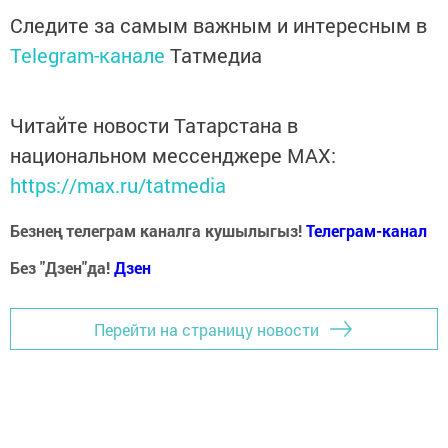
Следите за самым важным и интересным в
Telegram-канале
Татмедиа
Читайте новости Татарстана в
национальном мессенджере MАХ:
https://max.ru/tatmedia
Безнең телеграм каналга кушылыгыз!
Телеграм-канал
Без "Дзен"да!
Д
зен
Перейти на страницу новости