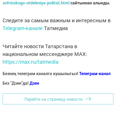
sofrinskogo-otdeleniya-politsii.html
сайтыннан алынды.
Следите за самым важным и интересным в
Telegram-канале
Татмедиа
Читайте новости Татарстана в
национальном мессенджере MАХ:
https://max.ru/tatmedia
Безнең телеграм каналга кушылыгыз!
Телеграм-канал
Без "Дзен"да!
Д
зен
Перейти на страницу новости