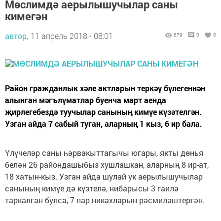
Мөслимдә аерылышучылар саны
кимегән
автор,
11 апрель 2018 - 08:01
879
0
0
Район гражданлык хәле актларын теркәү бүлегеннән
алынган мәгълүматлар буенча март аенда
җирлегебездә туучылар санының кимүе күзәтелгән.
Узган айда 7 сабый туган, аларның 1 кыз, 6 ир бала.
Үлүчеләр саны һәрвакыттагычы югары, якты дөнья
белән 26 райондашыбыз хушлашкан, аларның 8 ир-ат,
18 хатын-кыз. Узган айда шулай ук аерылышучылар
санының кимүе дә күзтелә, нибарысы 3 гаилә
таркалган булса, 7 пар никахларын рәсмиләштергән.