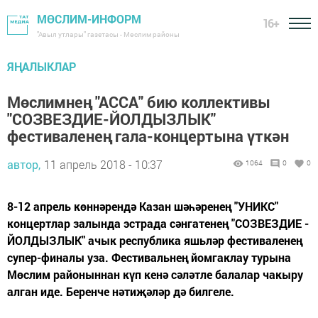
МӨСЛИМ-ИНФОРМ
16+
"Авыл утлары" газетасы - Мөслим районы
ЯҢАЛЫКЛАР
Мөслимнең "АССА" бию коллективы
"СОЗВЕЗДИЕ-ЙОЛДЫЗЛЫК"
фестиваленең гала-концертына үткән
автор,
11 апрель 2018 - 10:37
1064
0
0
8-12 апрель көннәрендә Казан шәһәренең "УНИКС"
концертлар залында эстрада сәнгатенең "СОЗВЕЗДИЕ -
ЙОЛДЫЗЛЫК" ачык республика яшьләр фестиваленең
супер-финалы уза. Фестивальнең йомгаклау турына
Мөслим районыннан күп кенә сәләтле балалар чакыру
алган иде. Беренче нәтиҗәләр дә билгеле.