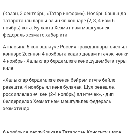
(Казан, 3 сентябрь, «Татар-информ»). Ноябрь башында
татарстанлыларны озын ял көннәре (2, 3, 4 һәм 6
ноябрь) көтә. Бу хакта Хезмәт һәм мәшгульлек
федераль хезмәте хәбәр итә.
Атнасына 5 көн эшләүче Россия гражданнары өчен ял
көннәре 2сеннән 4 ноябрьгә кадәр дәвам итәчәк, чөнки
4 ноябрь - Халыклар бердәмлеге көне дүшәмбегә туры
килә.
«Халыклар бердәмлеге көнен бәйрәм итүгә бәйле
рәвештә, 4 ноябрь ял көне булачак. Шул рәвешле,
россиялеләр өч көн (2-4 ноябрь) ял итәчәк», - дип
белдерделәр Хезмәт һәм мәшгульлек федераль
хезмәтендә.
6 ноябрьдә республикада Татарстан Конституциясе