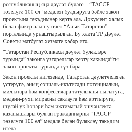
республиканың яңа дәүләт бүләге – “ТАССР
төзелүгә 100 ел” медален булдыруга бәйле закон
проектына тәкъдимнәр кертә ала. Документ халык
белән фикер алышу өчен “Ачык Татарстан”
порталында урнаштырылган. Бу хакта ТР Дәүләт
Советы матбугат хезмәте хәбәр итә.
“Татарстан Республикасы дәүләт бүләкләре
турында” законга үзгәрешләр кертү хакында”гы
закон проекты турында сүз бара.
Закон проекты нигезендә, Татарстан дәүләтчелеген
үстерүгә, аның социаль-икътисади потенциалын,
милләтара һәм конфессияара татулыкны ныгытуга,
мәдәни-рухи мирасны саклауга һәм арттыруга,
шулай ук һөнәри һәм иҗтимагый эшчәнлектә
казанышлары булган гражданнарны “ТАССР
төзелүгә 100 ел” медале белән бүләкләү тәкъдим
ителә.