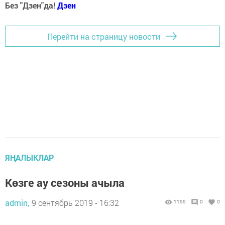
Без "Дзен"да!
Д
зен
Перейти на страницу новости
ЯҢАЛЫКЛАР
Көзге ау сезоны ачыла
admin,
9 сентябрь 2019 - 16:32
1155
0
0