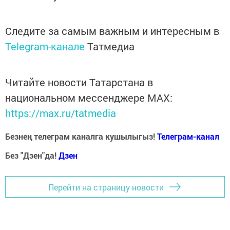
Следите за самым важным и интересным в
Telegram-канале
Татмедиа
Читайте новости Татарстана в
национальном мессенджере MАХ:
https://max.ru/tatmedia
Безнең телеграм каналга кушылыгыз!
Телеграм-канал
Без "Дзен"да!
Д
зен
Перейти на страницу новости