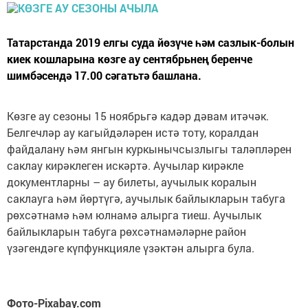
Татарстанда 2019 елгы суда йөзүче һәм сазлык-болын
киек кошларына көзге ау сентябрьнең беренче
шимбәсендә 17.00 сәгатьтә башлана.
Көзге ау сезоны 15 ноябрьгә кадәр дәвам итәчәк.
Белгечләр ау кагыйдәләрен истә тоту, коралдан
файдалану һәм янгын куркынычсызлыгы таләпләрен
саклау кирәклеген искәртә. Аучылар кирәкле
документларны – ау билеты, аучылык коралын
саклауга һәм йөртүгә, аучылык байлыкларын табуга
рөхсәтнамә һәм юлнамә алырга тиеш. Аучылык
байлыкларын табуга рөхсәтнамәләрне район
үзәгендәге күпфункцияле үзәктән алырга була.
Фото-Pixabay.com