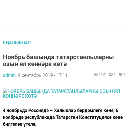
ЯҢАЛЫКЛАР
Ноябрь башында татарстанлыларны
озын ял көннәре көтә
admin,
9 сентябрь 2019 - 17:11
1425
0
0
4 ноябрьдә Россиядә – Халыклар бердәмлеге көне, 6
ноябрьдә республикада Татарстан Конституциясе көне
билгеләп үтелә.