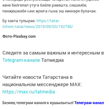
көне билгеләп үтүгә бәйле рәвештә, сишәмбе,
пәнҗешәмбе һәм җомга гына эш көннәре булачак.
Бу хакта тулырак:
https://tatar-
inform.tatar/news/2019/09/03/192746/
Фото-Pixabay.com
Следите за самым важным и интересным в
Telegram-канале
Татмедиа
Читайте новости Татарстана в
национальном мессенджере MАХ:
https://max.ru/tatmedia
Безнең телеграм каналга кушылыгыз!
Телеграм-канал