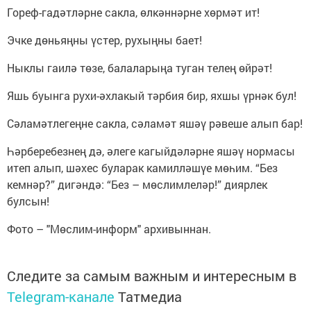
Гореф-гадәтләрне сакла, өлкәннәрне хөрмәт ит!
Эчке дөньяңны үстер, рухыңны бает!
Ныклы гаилә төзе, балаларыңа туган телең өйрәт!
Яшь буынга рухи-әхлакый тәрбия бир, яхшы үрнәк бул!
Сәламәтлегеңне сакла, сәламәт яшәү рәвеше алып бар!
Һәрберебезнең дә, әлеге кагыйдәләрне яшәү нормасы
итеп алып, шәхес буларак камилләшүе мөһим. “Без
кемнәр?” дигәндә: “Без – мөслимлеләр!” диярлек
булсын!
Фото – "Мөслим-информ" архивыннан.
Следите за самым важным и интересным в
Telegram-канале
Татмедиа