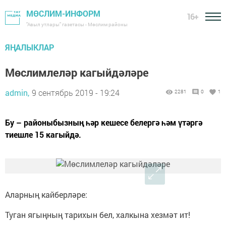
МӨСЛИМ-ИНФОРМ
16+
"Авыл утлары" газетасы - Мөслим районы
ЯҢАЛЫКЛАР
Мөслимлеләр кагыйдәләре
admin,
9 сентябрь 2019 - 19:24
2281
0
1
Бу – районыбызның һәр кешесе белергә һәм үтәргә
тиешле 15 кагыйдә.
Аларның кайберләре:
Туган ягыңның тарихын бел, халкына хезмәт ит!