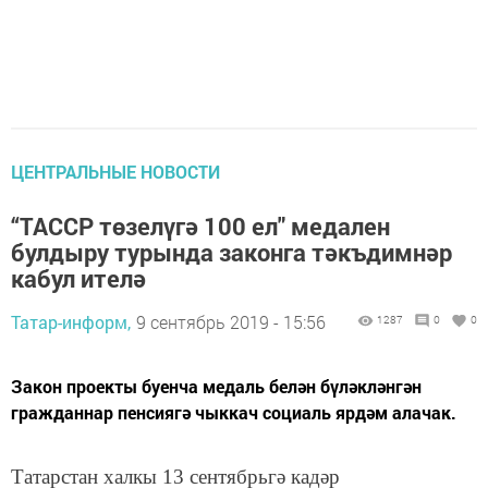
ЦЕНТРАЛЬНЫЕ НОВОСТИ
“ТАССР төзелүгә 100 ел" медален
булдыру турында законга тәкъдимнәр
кабул ителә
Татар-информ,
9 сентябрь 2019 - 15:56
1287
0
0
Закон проекты буенча медаль белән бүләкләнгән
гражданнар пенсиягә чыккач социаль ярдәм алачак.
Татарстан халкы 13 сентябрьгә кадәр