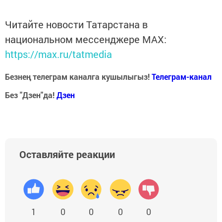
Читайте новости Татарстана в
национальном мессенджере MАХ:
https://max.ru/tatmedia
Безнең телеграм каналга кушылыгыз!
Телеграм-канал
Без "Дзен"да!
Д
зен
Оставляйте реакции
1
0
0
0
0