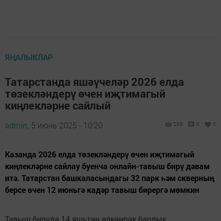
ЯҢАЛЫКЛАР
Татарстанда яшәүчеләр 2026 елда
төзекләндерү өчен иҗтимагый
киңлекләрне сайлый
admin,
5 июнь 2025 - 10:20
235
0
0
Казанда 2026 елда төзекләндерү өчен иҗтимагый
киңлекләрне сайлау буенча онлайн-тавыш бирү дәвам
итә. Татарстан башкаласындагы 32 парк һәм скверның
берсе өчен 12 июньгә кадәр тавыш бирергә мөмкин
Тавыш бирүдә 14 яшьтән өлкәнрәк барлык