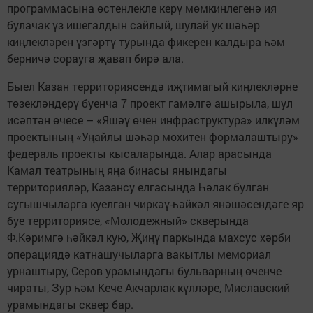
программасына өстенлекле керү мөмкинлегенә ия
булачак үз ишегалдын сайлый, шулай ук шәһәр
киңлекләрен үзгәртү турында фикерен калдыра һәм
берничә сорауга җавап бирә ала.
Быел Казан территориясендә иҗтимагый киңлекләрне
төзекләндерү буенча 7 проект гамәлгә ашырыла, шул
исәптән өчесе – «Яшәү өчен инфраструктура» илкүләм
проектының «Уңайлы шәһәр мохитен формалаштыру»
федераль проекты кысаларында. Алар арасында
Камал театрының яңа бинасы янындагы
территорияләр, Казансу елгасында Һәлак булган
сугышчыларга куелган чиркәү-һәйкәл янәшәсендәге яр
буе территориясе, «Молодежный» скверында
Ф.Кәримгә һәйкәл кую, Җиңү паркында махсус хәрби
операциядә катнашучыларга вакытлы мемориал
урнаштыру, Серов урамындагы бульварның өченче
чираты, Зур һәм Кече Акчарлак күлләре, Миславский
урамындагы сквер бар.