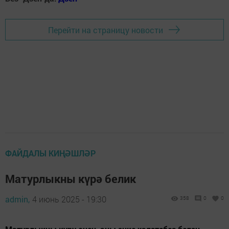
Перейти на страницу новости
ФАЙДАЛЫ КИҢӘШЛӘР
Матурлыкны күрә белик
admin,
4 июнь 2025 - 19:30
358
0
0