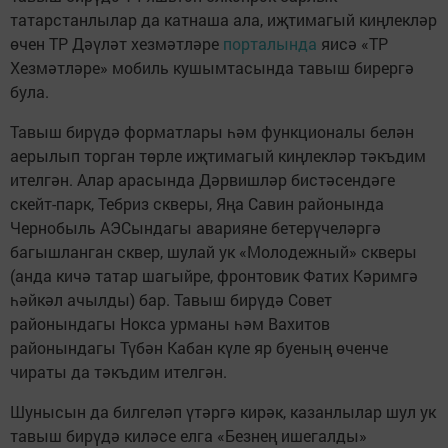
татарстанлылар да катнаша ала, иҗтимагый киңлекләр
өчен ТР Дәүләт хезмәтләре
порталында
яисә «ТР
Хезмәтләре» мобиль кушымтасында тавыш бирергә
була.
Тавыш бирүдә форматлары һәм функционалы белән
аерылып торган төрле иҗтимагый киңлекләр тәкъдим
ителгән. Алар арасында Дәрвишләр бистәсендәге
скейт-парк, Тебриз скверы, Яңа Савин районында
Чернобыль АЭСындагы аварияне бетерүчеләргә
багышланган сквер, шулай ук «Молодежный» скверы
(анда кичә татар шагыйре, фронтовик Фатих Кәримгә
һәйкәл ачылды) бар. Тавыш бирүдә Совет
районындагы Нокса урманы һәм Вахитов
районындагы Түбән Кабан күле яр буеның өченче
чираты да тәкъдим ителгән.
Шунысын да билгеләп үтәргә кирәк, казанлылар шул ук
тавыш бирүдә киләсе елга «Безнең ишегалды»