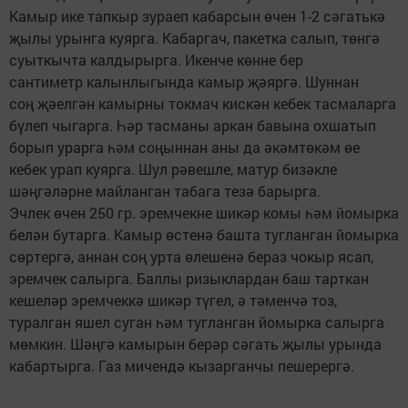
Камыр ике тапкыр зураеп кабарсын өчен 1-2 сәгатькә
җылы урынга куярга. Кабаргач, пакетка салып, төнгә
суыткычта калдырырга. Икенче көнне бер
сантиметр калынлыгында камыр җәяргә. Шуннан
соң җәелгән камырны токмач кискән кебек тасмаларга
бүлеп чыгарга. Һәр тасманы аркан бавына охшатып
борып урарга һәм соңыннан аны да әкәмтөкәм өе
кебек урап куярга. Шул рәвешле, матур бизәкле
шәңгәләрне майланган табага тезә барырга.
Эчлек өчен 250 гр. эремчекне шикәр комы һәм йомырка
белән бутарга. Камыр өстенә башта тугланган йомырка
сөртергә, аннан соң урта өлешенә бераз чокыр ясап,
эремчек салырга. Баллы ризыклардан баш тарткан
кешеләр эремчеккә шикәр түгел, ә тәменчә тоз,
туралган яшел суган һәм тугланган йомырка салырга
мөмкин. Шәңгә камырын берәр сәгать җылы урында
кабартырга. Газ мичендә кызарганчы пешерергә.