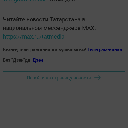
Читайте новости Татарстана в
национальном мессенджере MАХ:
https://max.ru/tatmedia
Безнең телеграм каналга кушылыгыз!
Телеграм-канал
Без "Дзен"да!
Д
зен
Перейти на страницу новости