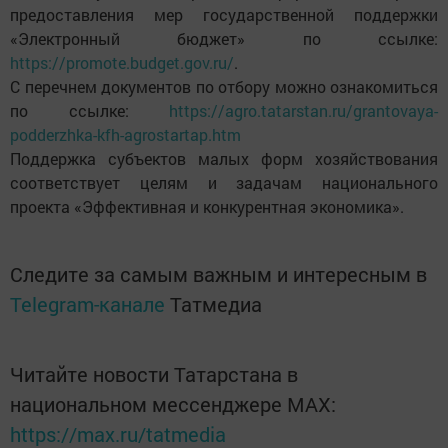
предоставления мер государственной поддержки
«Электронный бюджет» по ссылке:
https://promote.budget.gov.ru/
.
С перечнем документов по отбору можно ознакомиться
по ссылке:
https://agro.tatarstan.ru/grantovaya-
podderzhka-kfh-agrostartap.htm
Поддержка субъектов малых форм хозяйствования
соответствует целям и задачам национального
проекта «Эффективная и конкурентная экономика».
Следите за самым важным и интересным в
Telegram-канале
Татмедиа
Читайте новости Татарстана в
национальном мессенджере MАХ:
https://max.ru/tatmedia