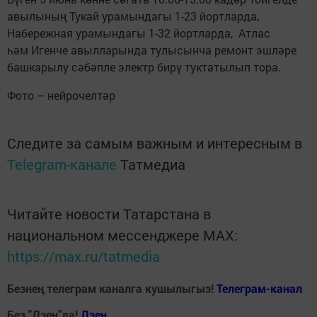
авылының Тукай урамындагы 1-23 йортларда,
Набережная урамындагы 1-32 йортларда, Атлас
һәм Игенче авылларында тулысынча ремонт эшләре
башкарылу сәбәпле электр бирү туктатылып тора.
Фото – нейрочелтәр
Следите за самым важным и интересным в
Telegram-канале
Татмедиа
Читайте новости Татарстана в
национальном мессенджере MАХ:
https://max.ru/tatmedia
Безнең телеграм каналга кушылыгыз!
Телеграм-канал
Без "Дзен"да!
Д
зен