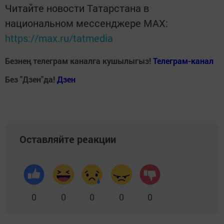
Читайте новости Татарстана в
национальном мессенджере MАХ:
https://max.ru/tatmedia
Безнең телеграм каналга кушылыгыз!
Телеграм-канал
Без "Дзен"да!
Д
зен
Оставляйте реакции
0
0
0
0
0