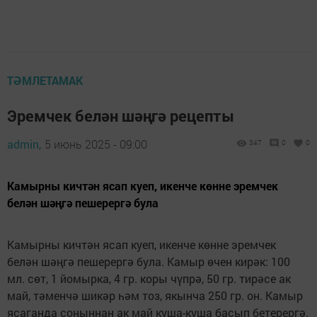
ТӘМЛЕТАМАК
Эремчек белән шәңгә рецепты
admin,
5 июнь 2025 - 09:00
347
0
0
Камырны кичтән ясап куеп, икенче көнне эремчек
белән шәңгә пешерергә була
Камырны кичтән ясап куеп, икенче көнне эремчек
белән шәңгә пешерергә була. Камыр өчен кирәк: 100
мл. сөт, 1 йомырка, 4 гр. коры чүпрә, 50 гр. тирәсе ак
май, тәменчә шикәр һәм тоз, якынча 250 гр. он. Камыр
ясаганда соңыннан ак май куша-куша басып бетерергә.