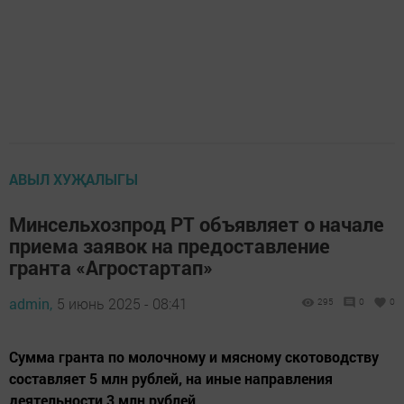
АВЫЛ ХУҖАЛЫГЫ
Минсельхозпрод РТ объявляет о начале
приема заявок на предоставление
гранта «Агростартап»
admin,
5 июнь 2025 - 08:41
295
0
0
Сумма гранта по молочному и мясному скотоводству
составляет 5 млн рублей, на иные направления
деятельности 3 млн рублей