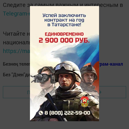
Следите за самым важным и интересным в
Telegram-канале
Татмедиа
Читайте новости Татарстана в
национальном мессенджере MАХ:
https://max.ru/tatmedia
Безнең телеграм каналга кушылыгыз!
Телеграм-канал
Без "Дзен"да!
Д
зен
Перейти на страницу новости