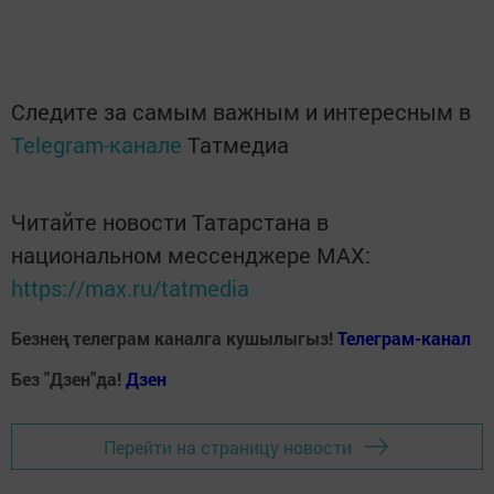
Следите за самым важным и интересным в
Telegram-канале
Татмедиа
Читайте новости Татарстана в
национальном мессенджере MАХ:
https://max.ru/tatmedia
Безнең телеграм каналга кушылыгыз!
Телеграм-канал
Без "Дзен"да!
Д
зен
Перейти на страницу новости