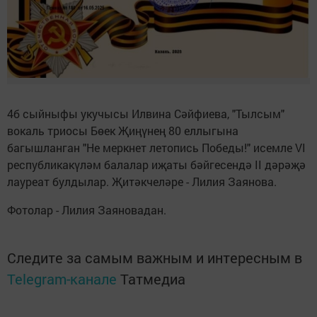
4б сыйныфы укучысы Илвина Сәйфиева, "Тылсым"
вокаль триосы Бөек Җиңүнең 80 еллыгына
багышланган "Не меркнет летопись Победы!" исемле VI
республикакүләм балалар иҗаты бәйгесендә II дәрәҗә
лауреат булдылар. Җитәкчеләре - Лилия Заянова.
Фотолар - Лилия Заяновадан.
Следите за самым важным и интересным в
Telegram-канале
Татмедиа