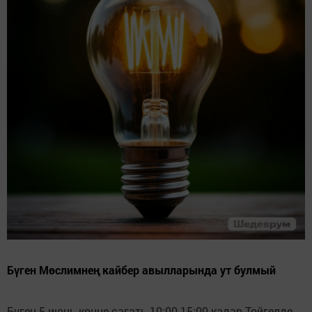
Бүген Мөслимнең кайбер авылларында ут булмый
Бүген 5 июнь көнне сәгать 10:00-15:00 кадәр Тойгелде