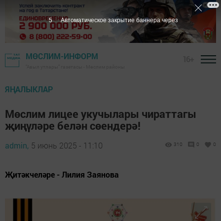
3
Автоматическое закрытие баннера через
МӨСЛИМ-ИНФОРМ
16+
"Авыл утлары" газетасы - Мөслим районы
ЯҢАЛЫКЛАР
Мөслим лицее укучылары чираттагы
җиңүләре белән сөендерә!
admin,
5 июнь 2025 - 11:10
310
0
0
Җитәкчеләре - Лилия Заянова