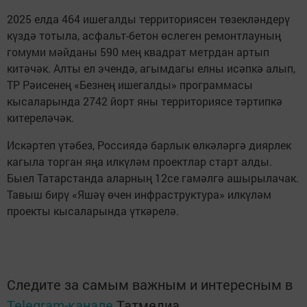
2025 елда 464 ишегалды территориясен төзекләндерү
күздә тотыла, асфальт-бетон өслеген ремонтлауның
гомуми мәйданы 590 мең квадрат метрдан артып
китәчәк. Алты ел эчендә, агымдагы елны исәпкә алып,
ТР Рәисенең «Безнең ишегалды» программасы
кысаларында 2742 йорт яны территориясе тәртипкә
китереләчәк.
Искәртеп үтәбез, Россиядә барлык өлкәләргә диярлек
кагыла торган яңа илкүләм проектлар старт алды.
Быел Татарстанда аларның 12се гамәлгә ашырылачак.
Тавыш бирү «Яшәү өчен инфраструктура» илкүләм
проекты кысаларында үткәрелә.
Следите за самым важным и интересным в
Telegram-канале
Татмедиа