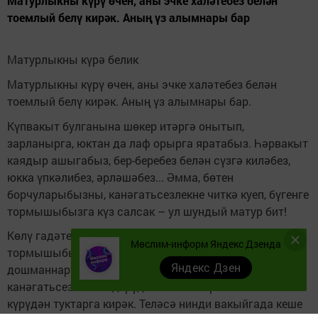
Матурлыкны күрү өчен, аны эчке халәтебез белән
тоемлый белү кирәк. Аның үз алымнары бар
Матурлыкны күрә белик
Матурлыкны күрү өчен, аны эчке халәтебез белән
тоемлый белү кирәк. Аның үз алымнары бар.
Күпвакыт булганына шөкер итәргә онытып,
зарланырга, юктан да лаф орырга яратабыз. Һәрвакыт
каядыр ашыгабыз, бер-беребез белән сүзгә киләбез,
юкка үпкәлибез, әрләшәбез... Әмма, бөтен
борчуларыбызны, канәгатьсезлекне читкә куеп, бүгенге
тормышыбызга күз салсак – ул шундый матур бит!
Көлү гадәте. Безгә йогынты ясаучы тышкы сәбәпләр
Мөслим-информ Яндекс Дзенда
тормышыбызны катлауландыра. Моннан тыш “эчке
Яндекс Дзен
дошманнар” да була. Беренчесе – һәрдаим
канәгатьсезлек белдерүдән һәм начарлык кына
күрүдән туктарга кирәк. Теләсә нинди вакыйгада кеше