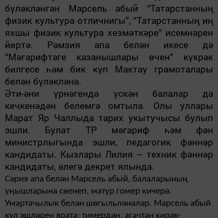
бүләкләнгән Марсель абый “Татарстанның
физик культура отличнигы”, “Татарстанның иң
яхшы физик культура хезмәткәре” исемнәрен
йөртә. Рәмзия апа белән икесе дә
“Мәгарифтәге казанышла­ры өчен” күкрәк
билгесе һәм бик күп Мактау грамоталары
белән бүләкләнә.
Әти-әни үрнәгендә үскән балалар да
кечкенәдән белемгә омтыла. Олы уллары
Марат Яр Чаллыда тарих укы­тучысы булып
эшли. Булат ТР мәгариф һәм фән
министрлыгында эшли, пе­дагогик фәннәр
кандидаты. Кызлары Лилия – техник фәннәр
кандидаты, әлегә декрет ялында.
Сәрия апа белән Марсель абый, балаларының
уңышларына сөенеп, матур гомер кичерә.
Умартачылык белән шөгыльләнәләр. Марсель абый
кул эшләрен ярата: тимердән, агачтан кирәк-