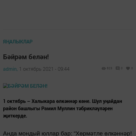
ЯҢАЛЫКЛАР
Бәйрәм белән!
admin,
1 октябрь 2021 - 09:44
623
0
0
1 октябрь – Халыкара өлкәннәр көне. Шул уңайдан
район башлыгы Рамил Муллин тәбрикләүләрен
җиткерде.
Анда мондый юллар бар: “Хөрмәтле өлкәннәр!