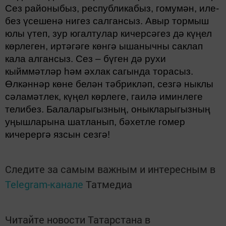
Сез районы­быз, республикабыз, гомумән, иле­
без үсешенә нигез салгансыз. Авыр тормыш
юлы үтеп, зур югалтулар кичерсәгез дә күңел
көрлеген, иртәгәге көнгә ышанычны са­клап
кала алгансыз. Сез – бүген дә рухи
кыйммәтләр һәм әхлак сагын­да торасыз.
Өлкәннәр көне белән тәбрикләп, сезгә ныклы
сәламәтлек, күңел көрлеге, гаилә иминле­ге
телибез. Балаларыгызның, оныкларыгызның
уңышларына шатланып, бәхетле гомер
кичерергә язсын сезгә!
Следите за самым важным и интересным в
Telegram-канале
Татмедиа
Читайте новости Татарстана в