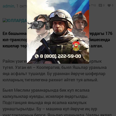
admin,
1 октябрь 2021 - 10:27
710
0
0
Ел башыннан җирлегебездә механик характердагы 176
юл-транспорт һәлакәте теркәлде. Аларның бишесендә
кешеләр төрле дәрәҗәдәге тән җәрәһәтләре алган.
Район үзәгендәге юллар торышына зарланырлык
түгел. Узган ел – Кооператив, быел Яшьләр урамына
яңа асфальт түшәлде. Бу урамнан йөрүче шоферлар
юлларның тигезлегенә рәхмәт әйтеп туя алмый.
Быел Мөслим урамнарында бик күп ясалма
калкулыклар куелды, искеләре яңартылды.
Подстанция янында яңа ясалма калкулык
урнаштырылды. Бу – машина күп йөрүче иң зур
участокларның берсе. Яшьләр урамында, Чаллы яклап