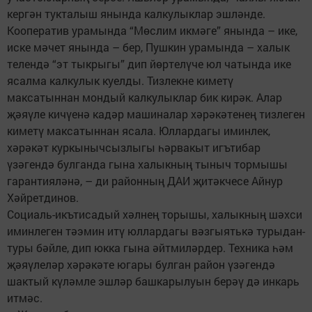
кергән тукталыш янында калкулыклар эшләнде.
Кооператив урамында “Мөслим икмәге” янында – ике,
иске мәчет янында – бер, Пушкин урамында – халык
телендә “эт тыкрыгы” дип йөртелүче юл чатында ике
ясалма калкулык куелды. Тизлекне киметү
максатыннан мондый калкулыклар бик кирәк. Алар
җәяүле кичүенә кадәр машиналар хәрәкәтенең тизлеген
киметү максатыннан ясала. Юллардагы иминлек,
хәрәкәт куркынычсызлыгы һәрвакыт игътибар
үзәгендә булганда гына халыкның тыныч тормышы
гарантияләнә, – ди районның ДАИ җитәкчесе Айнур
Хәйретдинов.
Социаль-икътисадый хәлнең торышы, халыкның шәхси
иминлеген тәэмин итү юллардагы вәзгыятькә турыдан-
туры бәйле, дип юкка гына әйтмиләрдер. Техника һәм
җәяүлеләр хәрәкәте югары булган район үзәгендә
шактый күләмле эшләр башкарылуын берәү дә инкарь
итмәс.