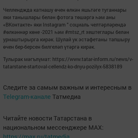
Челленджда катнашу өчен өлкән яшьтәге туганнары
яки танышлары белән фотога төшәргә һәм аны
«ВКонтакте» яки Instagram " социаль челтәрләрендә
#өлкәннәр көне -2021 һәм #mtsz_rt хештеглары белән
урнаштырырга кирәк. Шулай ук эстафетаны тапшыру
өчен бер-берсен билгеләп үтәргә кирәк.
Тулырак мәгълүмат: https://www.tatar-inform.ru/news/v-
tatarstane-startoval-cellendz-ko-dnyu-pozilyx-5838189
Следите за самым важным и интересным в
Telegram-канале
Татмедиа
Читайте новости Татарстана в
национальном мессенджере MАХ:
https://max.ru/tatmedia