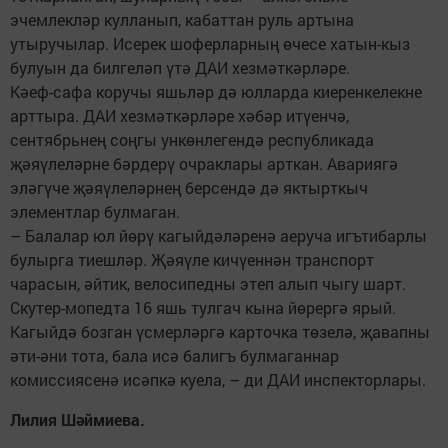
эчемлекләр кулланып, кабаттан руль артына
утыручылар. Исерек шоферларның өчесе хатын-кыз
булуын да билгеләп үтә ДАИ хезмәткәрләре.
Кәеф-сафа коручы яшьләр дә юлларда киеренкелекне
арттыра. ДАИ хезмәткәрләре хәбәр итүенчә,
сентябрьнең соңгы ункөнлегендә республикада
җәяүлеләрне бәрдерү очраклары арткан. Авариягә
эләгүче җәяүлеләрнең берсендә дә яктырткыч
элементлар булмаган.
– Балалар юл йөрү кагыйдәләренә аеруча игътибарлы
булырга тиешләр. Җәяүле кичүеннән транспорт
чарасын, әйтик, велосипедны этеп алып чыгу шарт.
Скутер-мопедта 16 яшь тулгач кына йөрергә ярый.
Кагыйдә бозган үсмерләргә карточка төзелә, җавапны
әти-әни тота, бала исә балигъ булмаганнар
комиссиясенә исәпкә куела, – ди ДАИ инспекторлары.
Лилия Шәймиева.