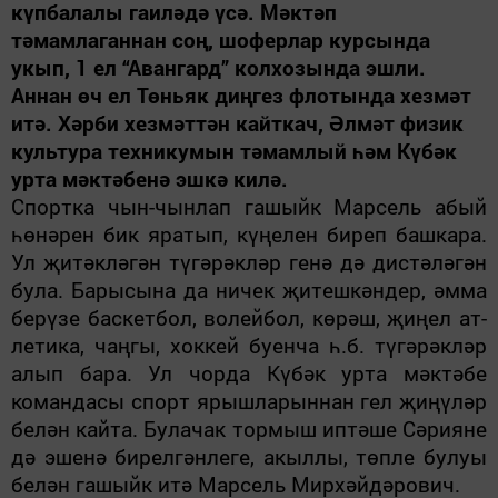
күпбалалы гаиләдә үсә. Мәктәп
тәмамлаганнан соң, шоферлар кур­сында
укып, 1 ел “Авангард” кол­хозында эшли.
Аннан өч ел Төньяк диңгез флотында хезмәт
итә. Хәрби хезмәттән кайткач, Әлмәт физик
культура техникумын тәмамлый һәм Күбәк
урта мәктәбенә эшкә килә.
Спортка чын-чынлап гашыйк Марсель абый
һөнәрен бик яра­тып, күңелен биреп башкара.
Ул җитәкләгән түгәрәкләр генә дә дистәләгән
була. Барысына да ни­чек җитешкәндер, әмма
берүзе ба­скетбол, волейбол, көрәш, җиңел ат­
летика, чаңгы, хоккей буенча һ.б. түгәрәкләр
алып бара. Ул чорда Күбәк урта мәктәбе
командасы спорт ярыш­ларыннан гел җиңүләр
белән кайта. Булачак тормыш иптәше Сәрияне
дә эшенә бирелгәнлеге, акыллы, төпле булуы
белән гашыйк итә Марсель Мирхәйдәрович.