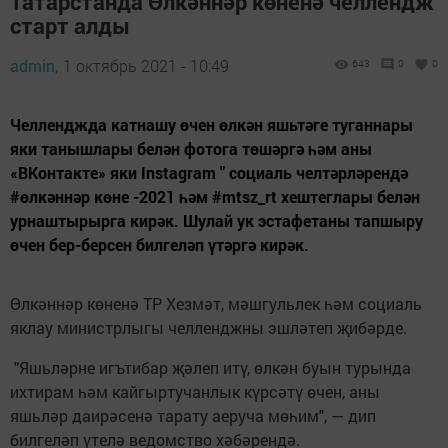
Татарстанда Өлкәннәр көненә челлендж
старт алды
admin,
1 октябрь 2021 - 10:49
643
0
0
Челленджда катнашу өчен өлкән яшьтәге туганнары
яки танышлары белән фотога төшәргә һәм аны
«ВКонтакте» яки Instagram " социаль челтәрләрендә
#өлкәннәр көне -2021 һәм #mtsz_rt хештеглары белән
урнаштырырга кирәк. Шулай ук эстафетаны тапшыру
өчен бер-берсен билгеләп үтәргә кирәк.
Өлкәннәр көненә ТР Хезмәт, мәшгульлек һәм социаль
яклау министрлыгы челленджны эшләтеп җибәрде.
"Яшьләрне игътибар җәлеп итү, өлкән буын турында
ихтирам һәм кайгыртучанлык күрсәтү өчен, аны
яшьләр даирәсенә тарату аеруча мөһим", — дип
билгеләп үтелә ведомство хәбәрендә.