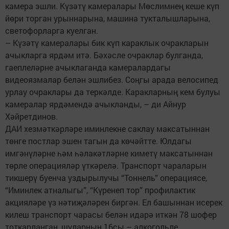
камера эшли. Күзәтү камералары Мөслимнең кеше күп
йөри торган урыннарына, машина тукталышларына,
светофорларга куелган.
– Күзәтү камералары бик күп караклык очракларын
ачыкларга ярдәм итә. Бәхәсле очраклар булганда,
гаеплеләрне ачыклаганда камералардагы
видеоязмалар белән эшлибез. Соңгы арада велосипед
урлау очраклары да теркәлде. Каракларның кем булуы
камералар ярдәмендә ачыкланды, – ди Айнур
Хәйретдинов.
ДАИ хезмәткәрләре иминлекне саклау максатыннан
төнге постлар эшен тагын да көчәйтте. Юлдагы
имгәнүләрне һәм һәлакәтләрне киметү максатыннан
төрле операцияләр үткәрелә. Транспорт чараларын
тикшерү буенча уздырылучы “Тоннель” операциясе,
“Иминлек атналыгы”, “Күренеп тор” профилактик
акцияләре үз нәтиҗәләрен биргән. Ел башыннан исерек
килеш транспорт чарасы белән идарә иткән 78 шофер
тоткарланган, шуларның 16сы – алкогольле