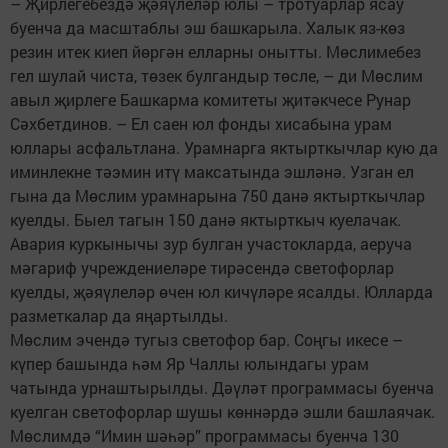
– Җирлегебездә җәяүлеләр юлы – тротуарлар ясау
буенча да масштаблы эш башкарыла. Халык яз-көз
резин итек киеп йөргән елларны онытты. Мөслимебез
гел шулай чиста, төзек булгандыр төсле, – ди Мөслим
авыл җирлеге Башкарма комитеты җитәкчесе Рунар
Сәхбетдинов. – Ел саен юл фонды хисабына урам
юллары асфальтлана. Урамнарга яктырткычлар кую да
иминлекне тәэмин итү максатында эшләнә. Узган ел
гына да Мөслим урамнарына 750 данә яктырткычлар
куелды. Быел тагын 150 данә яктырткыч куелачак.
Авария куркынычы зур булган участокларда, аеруча
мәгариф учреждениеләре тирәсендә светофорлар
куелды, җәяүлеләр өчен юл кичүләре ясалды. Юлларда
разметкалар да яңартылды.
Мөслим эчендә тугыз светофор бар. Соңгы икесе –
күпер башында һәм Яр Чаллы юлындагы урам
чатында урнаштырылды. Дәүләт программасы буенча
куелган светофорлар шушы көннәрдә эшли башлаячак.
Мөслимдә “Имин шәһәр” программасы буенча 130