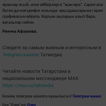
яраклар ясый, иске әйберләргә “җан өрә”. Сәрия апа
бүген дә мәгърифәт юлында: авыл­дашларына гарәп
графикасын өйрәтә, Коръән ашларын алып бара,
вәгазьләр сөйли.
Римма Афзалова.
Следите за самым важным и интересным в
Telegram-канале
Татмедиа
Читайте новости Татарстана в
национальном мессенджере MАХ:
https://max.ru/tatmedia
Безнең телеграм каналга кушылыгыз!
Телеграм-канал
Без "Дзен"да!
Д
зен