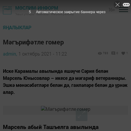
МӨСЛИМ-ИНФОРМ
16+
5
Автоматическое закрытие баннера через
"Авыл утлары" газетасы - Мөслим районы
ЯҢАЛЫКЛАР
Мәгърифәтле гомер
admin,
1 октябрь 2021 - 11:22
783
0
1
Иске Карамалы авылында яшәүче Сәрия белән
Марсель Юнысовлар – икесе дә мәгариф ветераннары.
Эшкә мөнәсәбәтләре белән дә, гаиләләре белән дә үрнәк
алар.
Марсель абый Ташъелга авылын­да