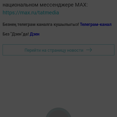
национальном мессенджере MАХ:
https://max.ru/tatmedia
Безнең телеграм каналга кушылыгыз!
Телеграм-канал
Без "Дзен"да!
Д
зен
Перейти на страницу новости