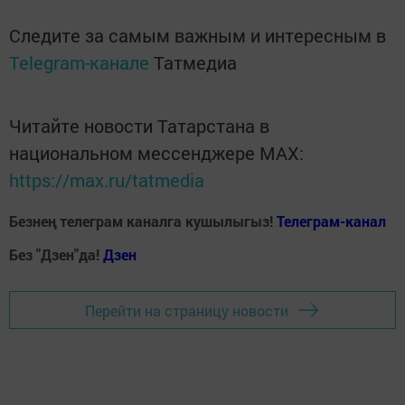
Следите за самым важным и интересным в
Telegram-канале
Татмедиа
Читайте новости Татарстана в
национальном мессенджере MАХ:
https://max.ru/tatmedia
Безнең телеграм каналга кушылыгыз!
Телеграм-канал
Без "Дзен"да!
Д
зен
Перейти на страницу новости