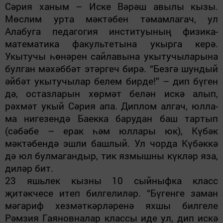
Сәрия ханым – Иске Вәрәш авы­лы кызы.
Мөслим урта мәктәбен тәмамлагач, ул
Алабуга педагогия институының физика-
математика факультетына укырга керә.
Укыту­чы һөнәрен сайлавына укытучыла­рына
булган мәхәббәт этәргеч бирә. “Безгә шундый
әйбәт укытучылар бе­лем бирде!” – дип бүген
дә, остазла­рын хөрмәт белән искә алып,
рәхмәт укый Сәрия апа. Диплом алгач, юлла­
ма нигезендә Баекка барудан баш тар­тып
(сәбәбе – ерак һәм юллары юк), Күбәк
мәктәбендә эшли башлый. Ул чорда Күбәккә
дә юл булмагандыр, тик язмышны күкләр яза,
диләр бит.
23 яшьлек кызны 10 сый­ныфка класс
җитәкчесе итеп билгелиләр. “Бүгенге заман
мәгариф хезмәткәрләренә яхшы билгеле
Рәмзия Гаяновналар классы иде ул, дип искә