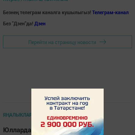
Безнең телеграм каналга кушылыгыз!
Телеграм-канал
Без "Дзен"да!
Д
зен
Перейти на страницу новости
ЯҢАЛЫКЛАР
Юлларда гомерләр өзелмәсен!