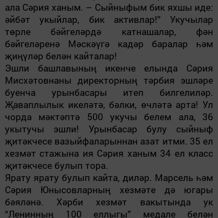
ала Сәрия ханым. – Сый­ныфым бик яхшы иде:
әйбәт укый­лар, бик активлар!” Укучылар
төрле бәйгеләрдә катнашалар, фән
бәйгеләренә Мәскәүгә кадәр баралар һәм
җиңүләр белән кайталар!
Эшли башлавының икенче елын­да Сәрия
Мисхәтовнаны директорның тәрбия эшләре
буенча урынбаса­ры итеп билгелиләр.
Җаваплылык икеләтә, бәлки, өчләтә арта! Ул
чор­да мәктәптә 500 укучы белем ала, 36
укытучы эшли! Урынбасар булу сый­ныф
җитәкчесе вазыйфаларыннан азат итми. 35 ел
хезмәт стажына ия Сәрия ханым 34 ел класс
җитәкчесе булып тора.
Ярату ярату булып кайта, диләр. Марсель һәм
Сәрия Юнысовларның хезмәте дә югары
бәяләнә. Хәрби хезмәт вакытында ук
“Ленинның 100 еллыгы” медале белән