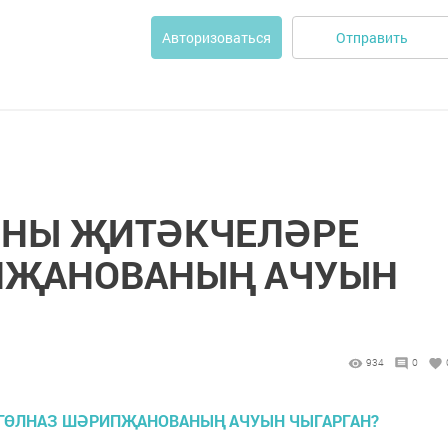
Отправить
Авторизоваться
ОНЫ ҖИТӘКЧЕЛӘРЕ
ПҖАНОВАНЫҢ АЧУЫН
934
0