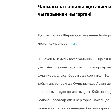
Чалманарат авылы җитәкчелә
чыгарыннан чыгарган!
Җырчы Гөлназ Шәрипҗанова узенең Instagr
кискен фикерләрен
язган
.
"Ни өчен мыскыл итәсез халыкны?! Яңа ел 
уза....Авыл хуҗалыгы, колхоз, спонсорлар
акча кирәк, анысы берәугә дә сер тугел. Т
табылган, бәйрәм дә булдырылды. Ләкин авы
өчен рәхмәт сүзе дә ишетмәдек. Кайтып кер
Бәләкәй балалар өчен бер горка, качель дә 
ләкин мин башка авылларны бик күп кургән 