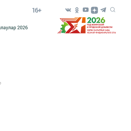
16+
лаулар 2026
0