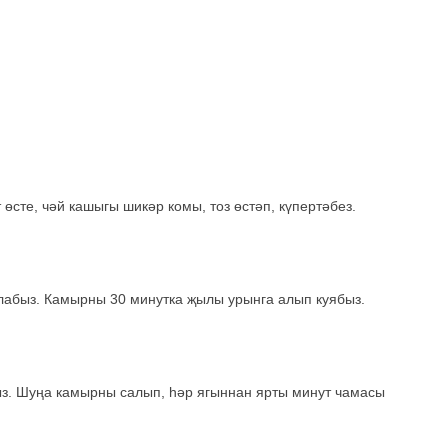
 өсте, чәй кашыгы шикәр комы, тоз өстәп, күпертәбез.
алабыз. Камырны 30 минутка җылы урынга алып куябыз.
ыз. Шуңа камырны салып, һәр ягыннан ярты минут чамасы