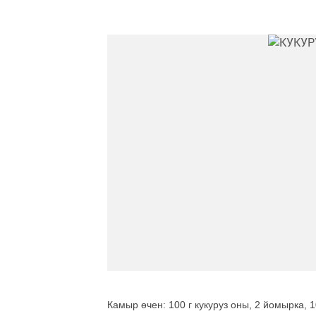
Камыр өчен: 100 г кукуруз оны, 2 йомырка, 