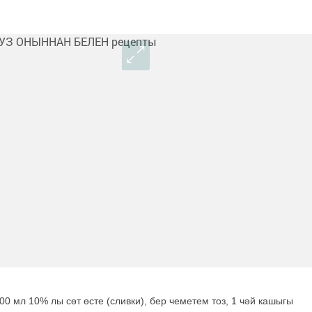
100 мл 10% лы сөт өсте (сливки), бер чеметем тоз, 1 чәй кашыгы