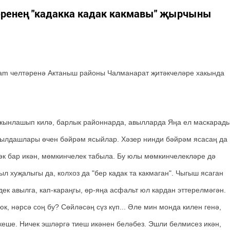
ренең "кадакка кадак какмавы" җырчыны
am челтәренә Актаныш районы Чалманарат җитәкчеләре хакында
якынлашып килә, барлык районнарда, авылларда Яңа ел маскарад
 авылдашлары өчен бәйрәм ясыйлар. Хәзер нинди бәйрәм ясасаң да
еләк бар икән, мөмкинчелек табыла. Бу юлы мөмкинчелекләре дә
л хуҗалыгы да, колхоз да "бер кадак та какмаган". Чыгыш ясаган
дек авылга, кап-караңгы, өр-яңа асфальт юл кардан эттерелмәгән.
юк, нәрсә соң бу? Сөйләсәң сүз күп... Әле мин монда килен генә,
кеше. Ничек эшләргә тиеш икәнен беләбез. Эшли белмисез икән,