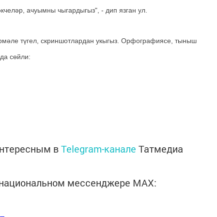
кчеләр, ачуымны чыгардыгыз", - дип язган ул.
рмәле түгел, скриншотлардан укыгыз. Орфографиясе, тыныш
да сөйли:
интересным в
Telegram-канале
Татмедиа
в национальном мессенджере MАХ: