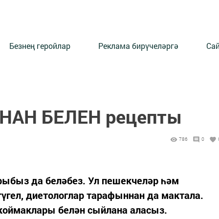
Безнең геройлар
Реклама бирүчеләргә
Сай
НАН БЕЛЕН рецепты
786
0
ыбыз да беләбез. Ул пешекчеләр һәм
үгел, диетологлар тарафыннан да мактала.
 коймаклары белән сыйлана аласыз.