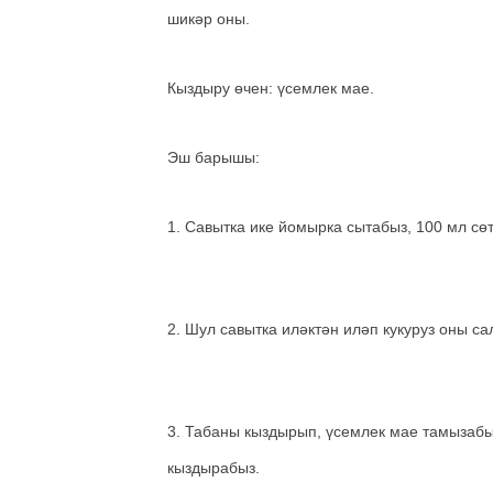
шикәр оны.
Кыздыру өчен: үсемлек мае.
Эш барышы:
1. Савытка ике йомырка сытабыз, 100 мл сөт
2. Шул савытка иләктән иләп кукуруз оны с
3. Табаны кыздырып, үсемлек мае тамызаб
кыздырабыз.