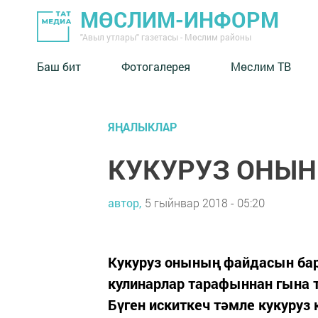
МӨСЛИМ-ИНФОРМ
"Авыл утлары" газетасы - Мөслим районы
Баш бит
Фотогалерея
Мөслим ТВ
ЯҢАЛЫКЛАР
КУКУРУЗ ОНЫН
автор,
5 гыйнвар 2018 - 05:20
Кукуруз онының файдасын бар
кулинарлар тарафыннан гына т
Бүген искиткеч тәмле кукуруз