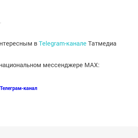
.
интересным в
Telegram-канале
Татмедиа
в национальном мессенджере MАХ:
Телеграм-канал