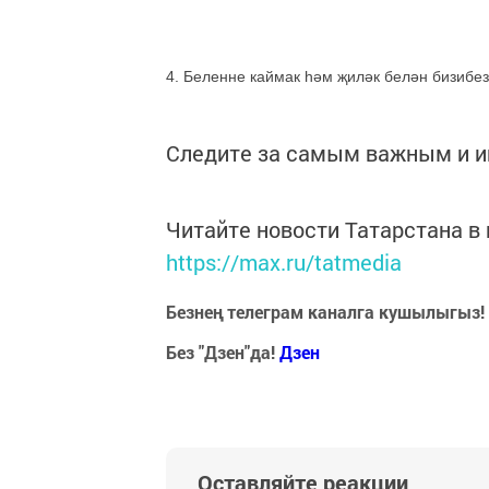
4. Беленне каймак һәм җиләк белән бизибез
Следите за самым важным и 
Читайте новости Татарстана 
https://max.ru/tatmedia
Безнең телеграм каналга кушылыгыз!
Без "Дзен"да!
Д
зен
Оставляйте реакции