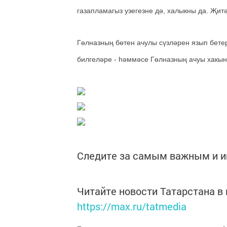
газапламагыз узегезне дә, халыкны да. Җитә
Гөлназның бөтен ачулы сүзләрен язып бете
билгеләре - һәммәсе Гөлназның ачуы хакын
Следите за самым важным и 
Читайте новости Татарстана 
https://max.ru/tatmedia