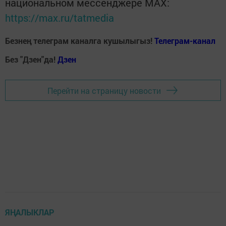
национальном мессенджере MАХ:
https://max.ru/tatmedia
Безнең телеграм каналга кушылыгыз!
Телеграм-канал
Без "Дзен"да!
Д
зен
Перейти на страницу новости
ЯҢАЛЫКЛАР