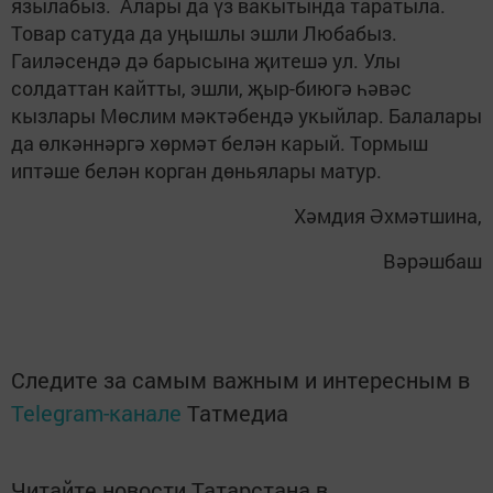
язылабыз. Алары да үз вакытында таратыла.
Товар сатуда да уңышлы эшли Любабыз.
Гаиләсендә дә барысына җитешә ул. Улы
солдаттан кайтты, эшли, җыр-биюгә һәвәс
кызлары Мөслим мәктәбендә укыйлар. Балалары
да өлкәннәргә хөрмәт белән карый. Тормыш
иптәше белән корган дөньялары матур.
Хәмдия Әхмәтшина,
Вәрәшбаш
Следите за самым важным и интересным в
Telegram-канале
Татмедиа
Читайте новости Татарстана в