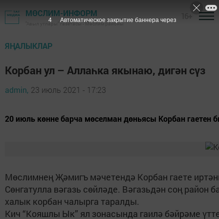
МӨСЛИМ-ИНФОРМ
16+
3
Автоматическое закрытие баннера через
"Авыл утлары" газетасы - Мөслим районы
ЯҢАЛЫКЛАР
Корбан ул – Аллаһка якынаю, дигән сүз
admin,
23 июль 2021 - 17:23
20 июль көнне барча мөселман дөньясы Корбан гаетен би
Мөслимнең Җәмигъ мәчетендә Корбан гаете иртәнг
Сөнгатулла вәгазь сөйләде. Вәгазьдән соң район
халык корбан чалырга таралды.
Кич “Кояшлы Ык” ял зонасында гаилә бәйрәме үтте