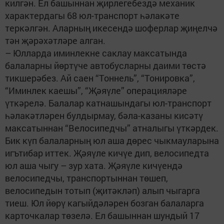
килгән. Ел башыннан җирлегебездә механик
характердагы 68 юл-транспорт һәлакәте
теркәлгән. Аларның икесендә шоферлар җиңелчә
тән җәрәхәтләре алган.
– Юлларда иминлекне саклау максатында
балаларны йөртүче автобусларны даими төстә
тикшерәбез. Ай саен “Тоннель”, “Тонировка”,
“Иминлек каешы”, “Җәяүле” операцияләре
үткәрелә. Балалар катнашындагы юл-транспорт
һәлакәтләрен булдырмау, бәла-казаны кисәтү
максатыннан “Велосипедчы” атналыгы үткәрдек.
Бик күп балаларның юл аша дөрес чыкмауларына
игътибар иттек. Җәяүле кичүе дип, велосипедта
юл аша чыгу – зур хата. Җәяүле кичүендә
велосипедчы, транспортыннан төшеп,
велосипедын тотып (җитәкләп) алып чыгарга
тиеш. Юл йөрү кагыйдәләрен бозган балаларга
карточкалар төзелә. Ел башыннан шундый 17