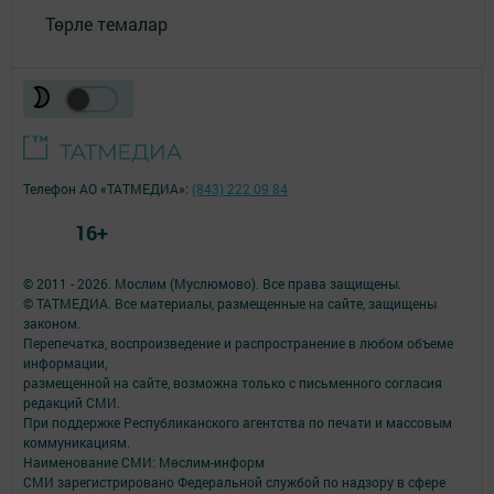
Төрле темалар
Телефон АО «ТАТМЕДИА»:
(843) 222 09 84
16+
© 2011 - 2026. Мослим (Муслюмово). Все права защищены.
© ТАТМЕДИА. Все материалы, размещенные на сайте, защищены
законом.
Перепечатка, воспроизведение и распространение в любом объеме
информации,
размещенной на сайте, возможна только с письменного согласия
редакций СМИ.
При поддержке Республиканского агентства по печати и массовым
коммуникациям.
Наименование СМИ: Мөслим-информ
СМИ зарегистрировано Федеральной службой по надзору в сфере