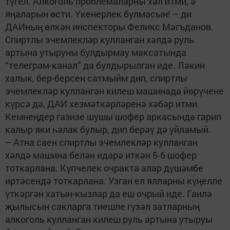
түгел. Алкоголь проблемаларны хәл итми, ә
яңаларын өсти. Үкенерлек булмасын! – ди
ДАИның өлкән инспекторы Феликс Мәгъданов.
Спиртлы эчемлекләр кулланган хәлдә руль
артына утыруны булдырмау максатында
“телеграм-канал” да булдырылган иде. Ләкин
халык, бер-берсен сатмыйм дип, спиртлы
эчемлекләр кулланган килеш машинада йөрүчене
күрсә дә, ДАИ хезмәткәрләренә хәбәр итми.
Кемнеңдер газизе шушы шофер аркасында гарип
калыр яки һәлак булыр, дип берәү дә уйламый.
– Атна саен спиртлы эчемлекләр кулланган
хәлдә машина белән идарә иткән 5-6 шофер
тоткарлана. Күпчелек очракта алар дүшәмбе
иртәсендә тоткарлана. Узган ел ялларны күңелле
үткәргән хатын-кызлар да еш очрый иде. Гаилә
җылысын сакларга тиешле гүзәл затларның
алкоголь кулланган килеш руль артына утыруы