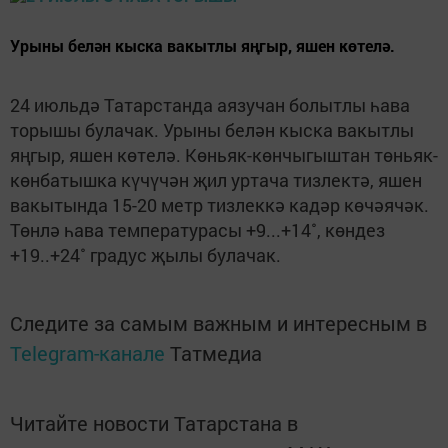
Урыны белән кыска вакытлы яңгыр, яшен көтелә.
24 июльдә Татарстанда аязучан болытлы һава
торышы булачак. Урыны белән кыска вакытлы
яңгыр, яшен көтелә. Көньяк-көнчыгыштан төньяк-
көнбатышка күчүчән җил уртача тизлектә, яшен
вакытында 15-20 метр тизлеккә кадәр көчәячәк.
Төнлә һава температурасы +9...+14˚, көндез
+19..+24˚ градус җылы булачак.
Следите за самым важным и интересным в
Telegram-канале
Татмедиа
Читайте новости Татарстана в