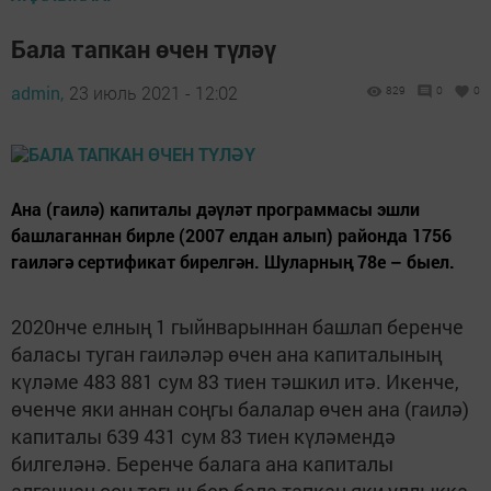
Бала тапкан өчен түләү
admin,
23 июль 2021 - 12:02
829
0
0
Ана (гаилә) капиталы дәүләт программасы эшли
башлаганнан бирле (2007 елдан алып) районда 1756
гаиләгә сертификат бирелгән. Шуларның 78е – быел.
2020нче елның 1 гыйнварыннан башлап беренче
баласы туган гаиләләр өчен ана капиталының
күләме 483 881 сум 83 тиен тәшкил итә. Икенче,
өченче яки аннан соңгы балалар өчен ана (гаилә)
капиталы 639 431 сум 83 тиен күләмендә
билгеләнә. Беренче балага ана капиталы