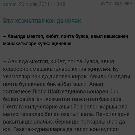
admin,
23 июль 2021 - 13:18
716
0
0
– Авылда мәктәп, кибет, почта булса, авыл кешесенең
мәшәкатьләре күпкә җиңеләя.
– Авылда мәктәп, кибет, почта булса, авыл
кешесенең мәшәкатьләре күпкә җиңеләя. Бу
хезмәтләр көн дә диярлек кирәк. Авылыбыздагы
почта бүлекчәсе бик әйбәт эшли. Аның
җитәкчесе Люба Шәйхетдинова һөнәрен бик
белеп сайлаган. Хезмәтен төгәл итеп башкара.
Почтага килүчеләрне ачык йөз белән каршы ала,
матур теләкләр белән озатып кала. Пенсияләрне
вакытында алабыз, бернинди тоткарлыклар да
юк. Газета-журналларга да теләп һәм күпләп