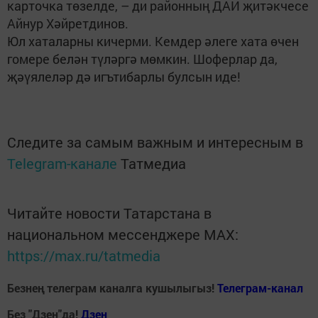
карточка төзелде, – ди районның ДАИ җитәкчесе
Айнур Хәйретдинов.
Юл хаталарны кичерми. Кемдер әлеге хата өчен
гомере белән түләргә мөмкин. Шоферлар да,
җәүялеләр дә игътибарлы булсын иде!
Следите за самым важным и интересным в
Telegram-канале
Татмедиа
Читайте новости Татарстана в
национальном мессенджере MАХ:
https://max.ru/tatmedia
Безнең телеграм каналга кушылыгыз!
Телеграм-канал
Без "Дзен"да!
Д
зен