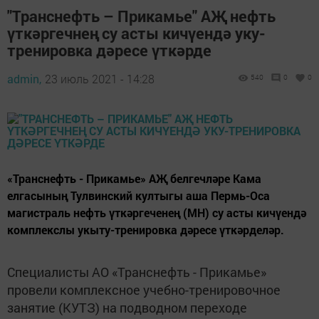
"Транснефть – Прикамье" АҖ нефть
үткәргечнең су асты кичүендә уку-
тренировка дәресе үткәрде
admin,
23 июль 2021 - 14:28
540
0
0
«Транснефть - Прикамье» АҖ белгечләре Кама
елгасының Тулвинский култыгы аша Пермь-Оса
магистраль нефть үткәргеченең (МН) су асты кичүендә
комплекслы укыту-тренировка дәресе үткәрделәр.
Специалисты АО «Транснефть - Прикамье»
провели комплексное учебно-тренировочное
занятие (КУТЗ) на подводном переходе