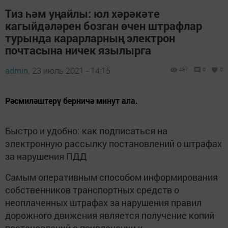
Тиз һәм уңайлы: юл хәрәкәте
кагыйдәләрен бозган өчен штрафлар
турында карарларның электрон
почтасына ничек язылырга
admin,
23 июль 2021 - 14:15
487
0
0
Рәсмиләштерү берничә минут ала.
Быстро и удобно: как подписаться на
электронную рассылку постановлений о штрафах
за нарушения ПДД
Самым оперативным способом информирования
собственников транспортных средств о
неоплаченных штрафах за нарушения правил
дорожного движения является получение копий