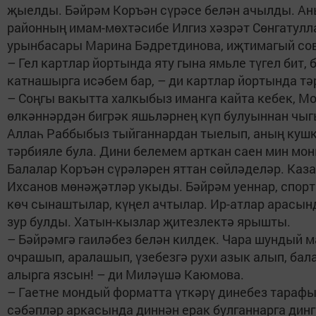
җыелды. Бәйрәм Коръән сүрәсе белән ачылды. Ан
районның имам-мөхтәсибе Илгиз хәзрәт Сөнгатул
урынбасары Марина Бәдретдинова, иҗтимагый сов
– Гел картлар йортында яту гына ямьле түгел бит,
катнашырга исәбем бар, – ди картлар йортында т
– Соңгы вакытта халкыбыз иманга кайта кебек, М
өлкәннәрдән бигрәк яшьләрнең күп булуыннан чыгы
Аллаһ Раббыбыз тыйганнардан тыелып, аның кушк
тәрбияле була. Дини белемем арткан саен мин мо
Балалар Коръән сүрәләрен яттан сөйләделәр. Каз
Ихсанов мөнәҗәтләр укыды. Бәйрәм уеннар, спор
көч сынаштылар, күңел ачтылар. Ир-атлар арасынд
зур булды. Хатын-кызлар җитезлектә ярышты.
– Бәйрәмгә гаиләбез белән килдек. Чара шундый м
очрашып, аралашып, үзебезгә рухи азык алып, ба
алырга язсын! – ди Миләүшә Каюмова.
– Гаетне мондый форматта үткәрү динебез тарафы
сәбәпләр аркасында диннән ерак булганнарга дин