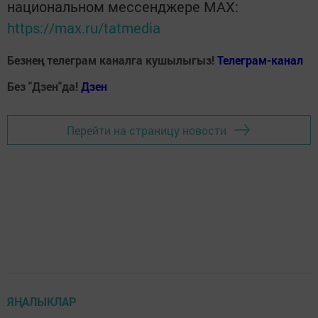
национальном мессенджере MАХ:
https://max.ru/tatmedia
Безнең телеграм каналга кушылыгыз!
Телеграм-канал
Без "Дзен"да!
Д
зен
Перейти на страницу новости
ЯҢАЛЫКЛАР