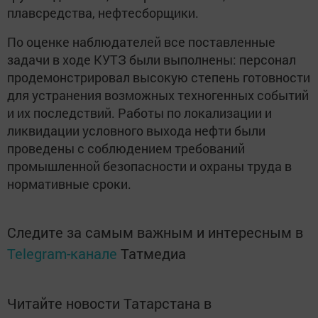
плавсредства, нефтесборщики.
По оценке наблюдателей все поставленные
задачи в ходе КУТЗ были выполнены: персонал
продемонстрировал высокую степень готовности
для устранения возможных техногенных событий
и их последствий. Работы по локализации и
ликвидации условного выхода нефти были
проведены с соблюдением требований
промышленной безопасности и охраны труда в
нормативные сроки.
Следите за самым важным и интересным в
Telegram-канале
Татмедиа
Читайте новости Татарстана в