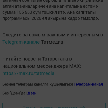
алганнан соң тагын бер бала тапкан яки уллыкка
алган ата-аналар өчен ана капиталына өстәмә
сумма 155 550 сум тәшкил итә. Ана капиталы
программасы 2026 ел ахырына кадәр гамәлдә.
Следите за самым важным и интересным в
Telegram-канале
Татмедиа
Читайте новости Татарстана в
национальном мессенджере MАХ:
https://max.ru/tatmedia
Безнең телеграм каналга кушылыгыз!
Телеграм-канал
Без "Дзен"да!
Д
зен
Перейти на страницу новости