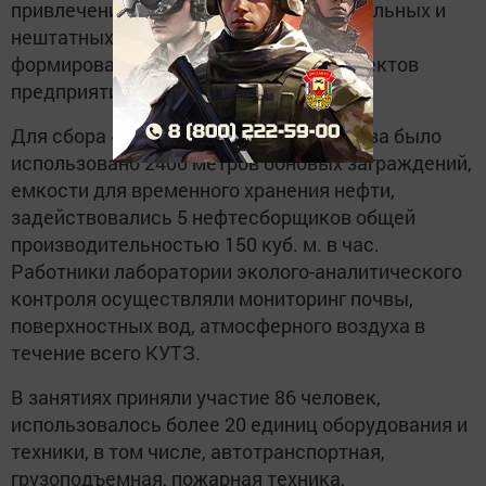
привлечением персонала профессиональных и
нештатных аварийно-спасательных
формирований производственных объектов
предприятия.
Для сбора «нефти» с поверхности залива было
использовано 2400 метров боновых заграждений,
емкости для временного хранения нефти,
задействовались 5 нефтесборщиков общей
производительностью 150 куб. м. в час.
Работники лаборатории эколого-аналитического
контроля осуществляли мониторинг почвы,
поверхностных вод, атмосферного воздуха в
течение всего КУТЗ.
В занятиях приняли участие 86 человек,
использовалось более 20 единиц оборудования и
техники, в том числе, автотранспортная,
грузоподъемная, пожарная техника,