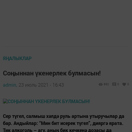
ЯҢАЛЫКЛАР
Соңыннан үкенерлек булмасын!
admin,
23 июль 2021 - 16:43
892
0
0
Сер түгел, салмыш хәлдә руль артына утыручылар да
бар. Андыйлар: “Мин бит исерек түгел”, дияргә ярата.
Тик алкоголь – агу, аның бик кечкенә дозасы да