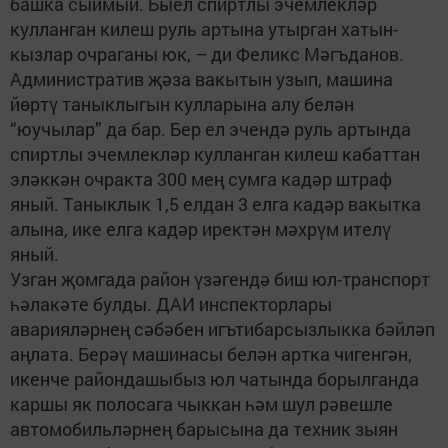
башка сыймый. Быел спиртлы эчемлекләр
кулланган килеш руль артына утырган хатын-
кызлар очраганы юк, – ди Феликс Мәгъданов.
Административ җәза вакытын узып, машина
йөртү таныклыгын кулларына алу белән
“юучылар” да бар. Бер ел эчендә руль артында
спиртлы эчемлекләр кулланган килеш кабаттан
эләккән очракта 300 мең сумга кадәр штраф
яный. Таныклык 1,5 елдан 3 елга кадәр вакытка
алына, ике елга кадәр иректән мәхрүм ителү
яный.
Узган җомгада район үзәгендә биш юл-транспорт
һәлакәте булды. ДАИ инспекторлары
аварияләрнең сәбәбен игътибарсызлыкка бәйләп
аңлата. Берәү машинасы белән артка чигенгән,
икенче райондашыбыз юл чатында борылганда
каршы як полосага чыккан һәм шул рәвешле
автомобильләрнең барысына да техник зыян