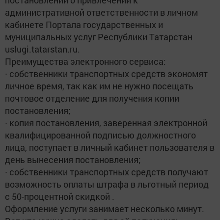
постановлений о привлечении к
административной ответственности в личном
кабинете Портала государственных и
муниципальных услуг Республики Татарстан
uslugi.tatarstan.ru.
Преимущества электронного сервиса:
∙ собственники транспортных средств экономят
личное время, так как им не нужно посещать
почтовое отделение для получения копии
постановления;
∙ копия постановления, заверенная электронной
квалифицированной подписью должностного
лица, поступает в личный кабинет пользователя в
день вынесения постановления;
∙ собственники транспортных средств получают
возможность оплаты штрафа в льготный период
с 50-процентной скидкой .
Оформление услуги занимает несколько минут.