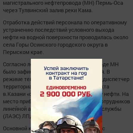
магистрального нефтепровода (МН) Пермь-Оса
через Тулвинский залив реки Кама.
Отработка действий персонала по оперативному
устранению последствий условного выхода
нефти на водной поверхности проводилась около
села Горы Осинского городского округа в
Пермском крае.
Согласно легенде на подводном переходе МН
было зафиксировано падение давления. В
режиме телеуправления управляющий диспетчер
территориального диспетчерского пункта
в.Казани «остановил» транспортировку нефти. На
место прибыла патрульная группа из сотрудников
линейной аварийно-эксплуатационной службы
(ЛАЭС) ЛПДС «Оса».
Основной комплекс работ выполнялся с