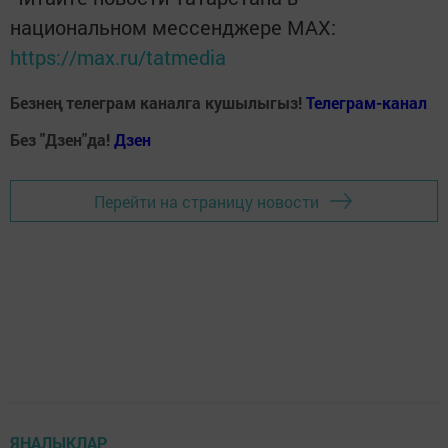
национальном мессенджере MАХ:
https://max.ru/tatmedia
Безнең телеграм каналга кушылыгыз!
Телеграм-канал
Без "Дзен"да!
Д
зен
Перейти на страницу новости
ЯҢАЛЫКЛАР