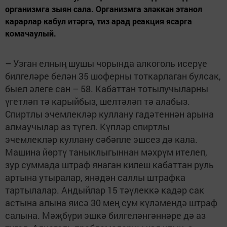
организмга зыян сала. Организмга эләккән этанол
карарлар кабул итәргә, тиз арад реакция ясарга
комачаулый.
– Узган елның шушы чорында алкоголь исерүе
билгеләре белән 35 шоферны тоткарлаган булсак,
быел әлеге сан – 58. Кабаттан тотылучыларны
үгетләп тә карыйбыз, шелтәләп тә алабыз.
Спиртлы эчемлекләр куллану гадәтеннән арына
алмаучылар аз түгел. Күпләр спиртлы
эчемлекләр куллану сәбәпле эшсез дә кала.
Машина йөртү таныклыгыннан мәхрүм ителеп,
зур суммада штраф янаган килеш кабаттан руль
артына утыралар, янәдән саллы штрафка
тартылалар. Андыйлар 15 тәүлеккә кадәр сак
астына алына яисә 30 мең сум күләмендә штраф
салына. Мәҗбүри эшкә билгеләнгәннәре дә аз