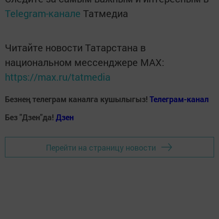
Telegram-канале
Татмедиа
Читайте новости Татарстана в
национальном мессенджере MАХ:
https://max.ru/tatmedia
Безнең телеграм каналга кушылыгыз!
Телеграм-канал
Без "Дзен"да!
Д
зен
Перейти на страницу новости