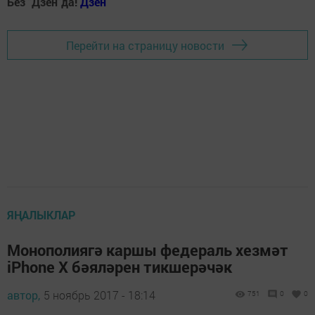
Без "Дзен"да!
Д
зен
Перейти на страницу новости
ЯҢАЛЫКЛАР
Монополиягә каршы федераль хезмәт
iPhone X бәяләрен тикшерәчәк
автор,
5 ноябрь 2017 - 18:14
751
0
0