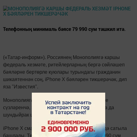
Телефонның минималь бәясе 79 990 сум тәшкил итә.
(«Татар-информ»). Россиянең Монополиягә каршы
федераль хезмәте, ритейлерларның бергә сөйләшеп
бәяләрне бертөрле куюлары турындагы гражданин
шикаятеннән соң, iPhone X бәяләрен тикшерәчәк, дип
яза "Известия".
Монополиягә каршы федераль хезмәт вәкиле
сүзләренчә, элегрәк iPhone 8 бәяләре буенча да
шундыйрак шикаятьләр булган.
iPhone Х смартфоннары Россиядә 3 ноябрьдә сатыла
башлады. Телефонның минималь бәясе 79 990 сум