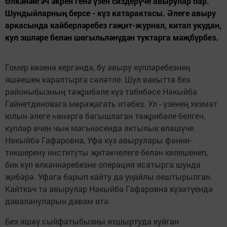
Өлкәнәйгәч әкрен генә үзен сиздерүче авырулар бар.
Шундыйларның берсе - күз катарактасы. Әлеге авыру
аркасында кайберләребез гәҗит-журнал, китап укудан,
кул эшләре белән шөгыльләнүдән туктарга мәҗбүрбез.
Гомер көзенә кергәндә, бу авыру күпләребезнең
яшәешен каралтырга сәләтле. Шул вакытта без
районыбызның тәҗрибәле күз табибәсе Нәкыйбә
Гайнетдиновага мөрәҗәгать итәбез. Ул - үзенең хезмәт
юлын әлеге һөнәргә багышлаган тәҗрибәле белгеч,
күпләр өчен чын мәгънәсендә яктылык өләшүче.
Нәкыйбә Гафаровна, Уфа күз авырулары фәнни-
тикшеренү институты җитәкчелеге белән килешенеп,
бик күп өлкәннәребезне операция ясатырга шунда
җибәрә. Уфага барып кайту да уңайлы оештырылган.
Кайткач та авырулар Нәкыйбә Гафаровна күзәтүендә
дәвалануларын дәвам итә.
Без яшәү сыйфатыбызны яхшыртуда куйган