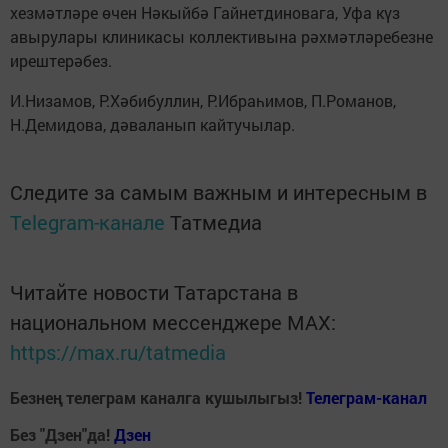
хезмәтләре өчен Нәкыйбә Гайнетдиновага, Уфа күз
авырулары клиникасы коллективына рәхмәтләребезне
ирештерәбез.
И.Низамов, Р.Хәбибуллин, Р.Ибраһимов, П.Романов,
Н.Демидова, дәваланып кайтучылар.
Следите за самым важным и интересным в
Telegram-канале
Татмедиа
Читайте новости Татарстана в
национальном мессенджере MАХ:
https://max.ru/tatmedia
Безнең телеграм каналга кушылыгыз!
Телеграм-канал
Без "Дзен"да!
Д
зен