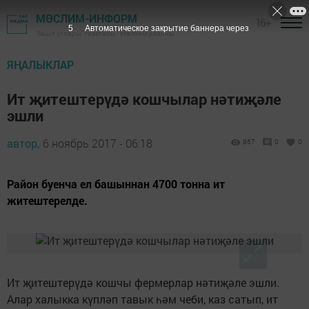
МӨСЛИМ-ИНФОРМ
16+
5
Автоматическое закрытие баннера через
"Авыл утлары" газетасы - Мөслим районы
ЯҢАЛЫКЛАР
Ит җитештерүдә кошчылар нәтиҗәле
эшли
автор,
6 ноябрь 2017 - 06:18
867
0
0
Район буенча ел башыннан 4700 тонна ит
житештерелде.
Ит җитештерүдә кошчы фермерлар нәтиҗәле эшли.
Алар халыкка күпләп тавык һәм чеби, каз сатып, ит