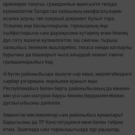
ирекләрен танучы, гражданлык җәмгыяте төзүдә
күпмилләтле Татарстан халкының мәнфагатьләрен
исәпкә алучы төп хокукый документ булып тора.
Үсешнең яңа баскычларына, тормышның яңа
сыйфатларына һәм дәрәҗәсенә күтәрелү өчен безнең
дус-тату яшәүче күпмилләтле, эш сөючән, тырыш
халкыбыз, белемле яшьләребез, теләсә нинди катлаулы
бурычны да башкарып чыга алырдай хезмәт сөюче
гражданнарыбыз бар.
Ә бүген районыбызда яшәүче һәр кеше, җирлегебездәге
һәрбер үзгәрешкә, яңалыкка куанып яши.
Республикабыз белән бергә, районыбызның да көннән-
көн үсә һәм матурая баруы безнең бердәмлегебезне,
дуслыгыбызны дәлилли.
Хөрмәтле мөслимлеләр һәм районыбыз кунаклары!
Барыгызны да ТР Конституциясе көне белән тәбрик
итәм. Эшегездә һәм тормышыгызда зур уңышлар,