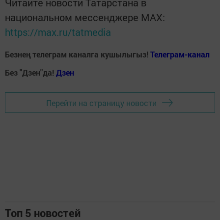
Читайте новости Татарстана в
национальном мессенджере MАХ:
https://max.ru/tatmedia
Безнең телеграм каналга кушылыгыз!
Телеграм-канал
Без "Дзен"да!
Д
зен
Перейти на страницу новости
Топ 5 новостей