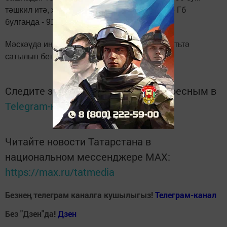
тәшкил итә, хәтер күләме максималь яки 256 Гб
булганда - 91 990 сум.
Мәскәүдә иң кыйммәтле модельләр бер сәгатьтә
сатылып беткән.
Следите за самым важным и интересным в
Telegram-канале
Татмедиа
Читайте новости Татарстана в
национальном мессенджере MАХ:
https://max.ru/tatmedia
Безнең телеграм каналга кушылыгыз!
Телеграм-канал
Без "Дзен"да!
Д
зен