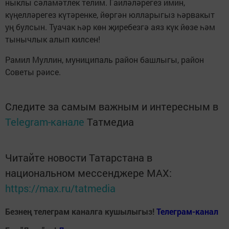
ныклы сәламәтлек телим. Гаиләләрегез имин,
күңелләрегез күтәренке, йөргән юлларыгыз һәрвакыт
уң булсын. Туачак һәр көн җиребезгә аяз күк йөзе һәм
тынычлык алып килсен!
Рамил Муллин, муниципаль район башлыгы, район
Советы рәисе.
Следите за самым важным и интересным в
Telegram-канале
Татмедиа
Читайте новости Татарстана в
национальном мессенджере MАХ:
https://max.ru/tatmedia
Безнең телеграм каналга кушылыгыз!
Телеграм-канал