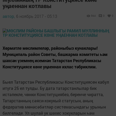
уңаеннан котлавы
автор,
6 ноябрь 2017 - 05:13
944
0
0
Хөрмәтле мөслимлеләр, районыбыз кунаклары!
Муниципаль район Советы, башкарма комитеты һәм
шәхсән үземнең исемнән Татарстан Республикасы
Конституциясе көне уңаеннан ихлас тәбриклим.
Быел Татарстан Республикасы Конституциясен кабул
итүгә 25 ел тулды. Бу дата татарстанлылар бик
истәлекле, чөнки Конституциябез, беренче чиратта,
Татарстанның сәяси-хокукый статусын, аның
федератив мөнәсәбәтләр системасындагы урынын
билгеләде. Ул шулай ук шәхес хокукларын һәм