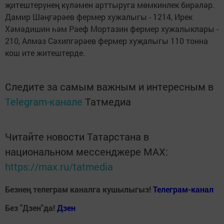
җитештерүнең күләмен арттыруга мөмкинлек бирәләр.
Дамир Шәңгәрәев фермер хужалыгы - 1214, Ирек
Хәмәдишин һәм Раеф Мортазин фермер хужалыклары -
210, Алмаз Сәхипгәрәев фермер хуҗалыгы 110 тонна
кош ите житештерде.
Следите за самым важным и интересным в
Telegram-канале
Татмедиа
Читайте новости Татарстана в
национальном мессенджере MАХ:
https://max.ru/tatmedia
Безнең телеграм каналга кушылыгыз!
Телеграм-канал
Без "Дзен"да!
Д
зен