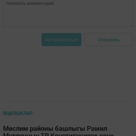
Отправить
Авторизоваться
ЯҢАЛЫКЛАР
Мөслим районы башлыгы Рамил
Муллинның ТР Конституциясе көне