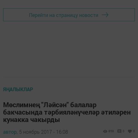
Перейти на страницу новости
ЯҢАЛЫКЛАР
Мөслимнең "Ләйсән" балалар
бакчасында тәрбияләнүчеләр әтиләрен
кунакка чакырды
автор,
5 ноябрь 2017 - 16:08
858
0
0