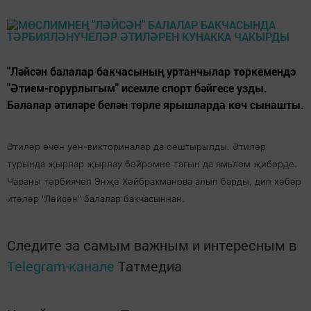
"Ләйсән балалар бакчасының уртанчылар төркемендэ
"Әтием-горурлыгым" исемле спорт бәйгесе узды.
Балалар әтиләре белән төрле ярышларда көч сынашты.
Әтиләр өчен уен-викториналар да оештырылды. Әтиләр
турында җырлар җырлау бәйрәмне тагын да ямьләм җибәрде.
Чараны тәрбиячел Энҗе Хәйбрахманова алып барды, дип хәбәр
итәләр "Ләйсән" балалар бакчасыннан.
Следите за самым важным и интересным в
Telegram-канале
Татмедиа