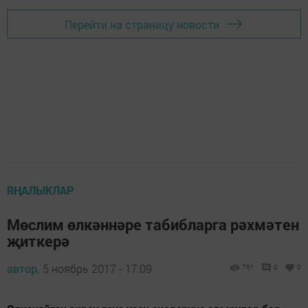
Перейти на страницу новости
ЯҢАЛЫКЛАР
Мөслим өлкәннәре табибларга рәхмәтен
җиткерә
автор,
5 ноябрь 2017 - 17:09
761
0
0