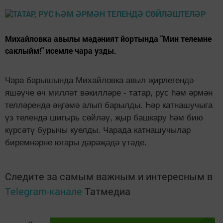
Михайловка авылы мәдәният йортында "Мин телемне
саклыйм!" исемле чара узды.
Чара барышында Михайловка авыл җирлегендә
яшәүче өч милләт вәкилләре - татар, рус һәм әрмән
телләрендә әңгәмә алып барылды. Һәр катнашучыга
үз телендә шигырь сөйләү, җыр башкару һәм бию
күрсәтү бурычы куелды. Чарада катнашучылар
биремнәрне югары дәрәҗәдә үтәде.
Следите за самым важным и интересным в
Telegram-канале
Татмедиа