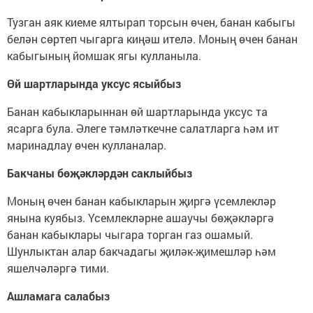
Тузган аяк киеме ялтырап торсын өчен, банан кабыгы
белән сөртеп чыгарга киңәш ителә. Моның өчен банан
кабыгының йомшак ягы кулланыла.
Өй шартларында уксус ясыйбыз
Банан кабыкларыннан өй шартларында уксус та
ясарга була. Әлеге тәмләткечне салатларга һәм ит
маринадлау өчен кулланалар.
Бакчаны бөҗәкләрдән саклыйбыз
Моның өчен банан кабыкларын җиргә үсемлекләр
янына куябыз. Үсемлекләрне ашаучы бөҗәкләргә
банан кабыклары чыгара торган газ ошамый.
Шунлыктан алар бакчадагы җиләк-җимешләр һәм
яшелчәләргә тими.
Ашламага салабыз