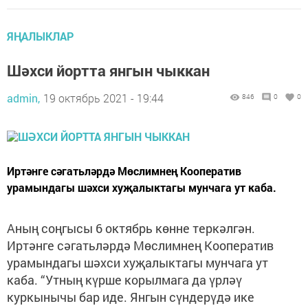
ЯҢАЛЫКЛАР
Шәхси йортта янгын чыккан
admin,
19 октябрь 2021 - 19:44
846
0
0
Иртәнге сәгатьләрдә Мөслимнең Кооператив
урамындагы шәхси хуҗалыктагы мунчага ут каба.
Аның соңгысы 6 октябрь көнне теркәлгән.
Иртәнге сәгатьләрдә Мөслимнең Кооператив
урамындагы шәхси хуҗалыктагы мунчага ут
каба. “Утның күрше корылмага да үрләү
куркынычы бар иде. Янгын сүндерүдә ике