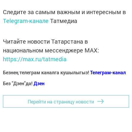
Следите за самым важным и интересным в
Telegram-канале
Татмедиа
Читайте новости Татарстана в
национальном мессенджере MАХ:
https://max.ru/tatmedia
Безнең телеграм каналга кушылыгыз!
Телеграм-канал
Без "Дзен"да!
Д
зен
Перейти на страницу новости