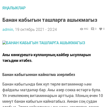
ЯҢАЛЫКЛАР
Банан кабыгын ташларга ашыкмагыз
admin,
19 октябрь 2021 - 20:24
662
0
0
Аны көнкүрештә куллануның кайбер ысулларын
тәкъдим итәбез.
Банан кабыгыннан кайнатма әзерлибез
Банан кабыгында бик күп төрле витаминнар һәм
файдалы матдәләр бар. Аны әзер сокка өстәргә була.
Ул эчемлекнең витаминнарын арттыра. Моның өчен 10
минут банан кабыгын кайнатабыз. Аннан соң судан
алабыз. Әлеге кайнатманы суынгач, компотка, сокка