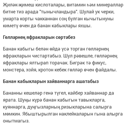
Җиләк-җимеш кислоталары, витамин һәм минераллар
битне тиз арада "тынычландыра". Шулай ук черки,
умарта корты чакканнан соң булган кычытынуны
киметү өчен дә банан кабыклары яхшы.
Гөлләрнең яфракларын сөртәбез
Банан кабыгы белән өйдә үсә торган гөлләрнең
яфракларын чистартабыз. Шул рәвешле, гөлләрнең
яфраклары ялтырап торачак. Бигрәк тә фикус,
монстера, хойя, кротон кебек гөлләр өчен файдалы.
Банан кабыкларын хайваннарга ашатабыз
Бананны кешеләр генә түгел, кайбер хайваннар да
ярата. Шуңы күрә банан кабыгын тавыкларга,
куяннарга, дуңгызларның ризыкларына салырга
мөмкин. Ябыштырылган наклейкаларын гына алырга
онытмагыз.