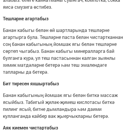
яисә смузига өстибез.
Тешләрне агартабыз
Банан кабыгы белән өй шартларында тешләрне
агартырга була. Тешләрне паста белән чистартканнан
соң банан кабыгының йомшак ягы белән тешләрне
сөртеп чыгабыз. Банан кабыгы минералларга бай
булганга күрә, ул теш пастасыннан калган зыянлы
химик матдәләрне бетерә һәм теш эмалендәге
тапларны да бетерә.
Бит тиресен яхшыртабыз
Банан кабыгының йомшак ягы белән биткә массаж
ясыйбыз. Табигый җиләк-җимеш кислотасы биткә
пилинг ясый, битне дымландыра һәм даими
кулланганда кайбер вак җыерчыкларны бетерә.
Аяк киемен чистартабыз