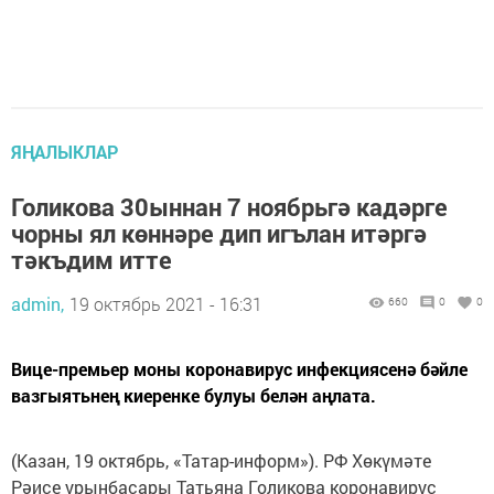
ЯҢАЛЫКЛАР
Голикова 30ыннан 7 ноябрьгә кадәрге
чорны ял көннәре дип игълан итәргә
тәкъдим итте
admin,
19 октябрь 2021 - 16:31
660
0
0
Вице-премьер моны коронавирус инфекциясенә бәйле
вазгыятьнең киеренке булуы белән аңлата.
(Казан, 19 октябрь, «Татар-информ»). РФ Хөкүмәте
Рәисе урынбасары Татьяна Голикова коронавирус