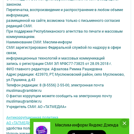
законом.
Перепечатка, воспроизведение и распространение в любом объеме
информации,
размещенной на сайте, возможна только с письменного согласия
редакций СМИ.
При поддержке Республиканского агентства по печати и массовым
коммуникациям.
Наименование СМИ: Мөслим-информ
СМИ зарегистрировано Федеральной службой по надзору в сфере
связи,
информационных технологий и массовых коммуникаций
запись о регистрации СМИ ЭЛ №ФС77-73825 от 28.09.2018 г.
ФИО главного редактора: Афзалова Римма Рашидовна
Адрес редакции: 423970, РТ, Муслюмовский район, село Муслюмово,
ул.Пушкина, д.43
Телефон редакции: 8 (8-5556) 2-55-00, электронная почта
muslimau@rambler.ru
О фактах коррупции можете сообщить на электронную почту
muslimau@rambler.ru
Учредитель СМИ: АО «ТАТМЕДИА»
Антикоррупционная политика
АО «ТАТМЕДИА» использует «cookie»
для персонализации сервисов и
Мөслим-информ Яндекс Дзенда
удобства пользователей сайтом.
Использование «cookie» можно отменить в настройках браузера.