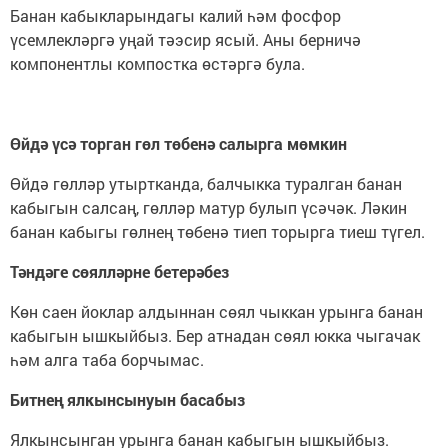
Банан кабыкларындагы калий һәм фосфор
үсемлекләргә уңай тәэсир ясый. Аны берничә
компонентлы компостка өстәргә була.
Өйдә үсә торган гөл төбенә салырга мөмкин
Өйдә гөлләр утыртканда, балчыкка туралган банан
кабыгын салсаң, гөлләр матур булып үсәчәк. Ләкин
банан кабыгы гөлнең төбенә тиеп торырга тиеш түгел.
Тәндәге сөялләрне бетерәбез
Көн саен йоклар алдыннан сөял чыккан урынга банан
кабыгын ышкыйбыз. Бер атнадан сөял юкка чыгачак
һәм алга таба борчымас.
Битнең ялкынсынуын басабыз
Ялкынсынган урынга банан кабыгын ышкыйбыз.