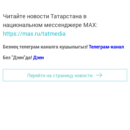
Читайте новости Татарстана в
национальном мессенджере MАХ:
https://max.ru/tatmedia
Безнең телеграм каналга кушылыгыз!
Телеграм-канал
Без "Дзен"да!
Д
зен
Перейти на страницу новости