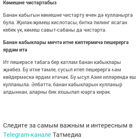
Көмешне чистартабыз
Банан кабыгын көмешне чистарту өчен дә кулланырга
була. Җиләк-җимеш кислотасы, биткә пилинг ясаган
кебек үк, көмеш савыт-сабаны да чистарта.
Банан кабыклары мичтә итне киптермичә пешерергә
ярдәм итә
Ит пешерәсе табага бер катлам банан кабыклары
җәябез. Бу итне тәмле, сусыл итеп пешерергә һәм
көйдермәскә ярдәм итәчәк. Бу ысул Азия илләрендә еш
кулланыла. Әлбәттә, банан кабыкларын кулланыр
алдыннан, аларны бик яхшылап юарга кирәк.
Следите за самым важным и интересным в
Telegram-канале
Татмедиа