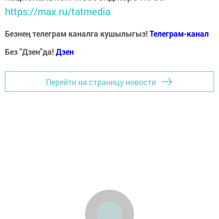
https://max.ru/tatmedia
Безнең телеграм каналга кушылыгыз!
Телеграм-канал
Без "Дзен"да!
Д
зен
Перейти на страницу новости