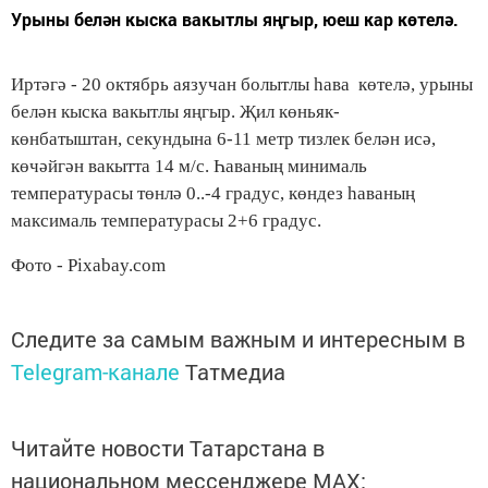
Урыны белән кыска вакытлы яңгыр, юеш кар көтелә.
Иртәгә - 20 октябрь аязучан болытлы һава көтелә, урыны
белән кыска вакытлы яңгыр. Җил көньяк-
көнбатыштан, секундына 6-11 метр тизлек белән исә,
көчәйгән вакытта 14 м/с. Һаваның минималь
температурасы төнлә 0..-4 градус, көндез һаваның
максималь температурасы 2+6 градус.
Фото - Pixabay.com
Следите за самым важным и интересным в
Telegram-канале
Татмедиа
Читайте новости Татарстана в
национальном мессенджере MАХ: