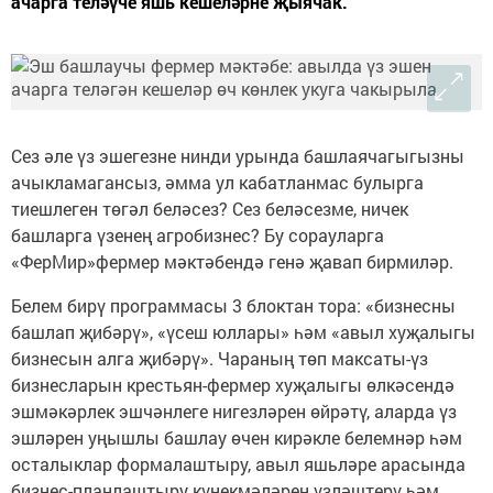
ачарга теләүче яшь кешеләрне җыячак.
Сез әле үз эшегезне нинди урында башлаячагыгызны
ачыкламагансыз, әмма ул кабатланмас булырга
тиешлеген төгәл беләсез? Сез беләсезме, ничек
башларга үзенең агробизнес? Бу сорауларга
«ФерМир»фермер мәктәбендә генә җавап бирмиләр.
Белем бирү программасы 3 блоктан тора: «бизнесны
башлап җибәрү», «үсеш юллары» һәм «авыл хуҗалыгы
бизнесын алга җибәрү». Чараның төп максаты-үз
бизнесларын крестьян-фермер хуҗалыгы өлкәсендә
эшмәкәрлек эшчәнлеге нигезләрен өйрәтү, аларда үз
эшләрен уңышлы башлау өчен кирәкле белемнәр һәм
осталыклар формалаштыру, авыл яшьләре арасында
бизнес-планлаштыру күнекмәләрен үзләштерү һәм