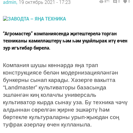
admin,
19 октябрь 2021 - 17:23
871
0
0
“Агромастер” компаниясендә җитештерелә торган
техниканы камилләштерү һәм һәм уңайлырак итү өчен
зур игътибар бирелә.
Компания шушы көннәрдә яңа трап
конструкциясе белән модернизацияләнгән
бункерны сынап карады. Хәзерге вакытта
“Landmaster” культиваторы базасында
эшләнгән киң колачлы универсаль
культиватор кырда сынау уза. Бу техника чәчү
алдыннан сөрелгән җирне эшкәртү һәм
бөртекле культураларны урып-җыюдан соң
туфрак әзерләү өчен кулланыла.