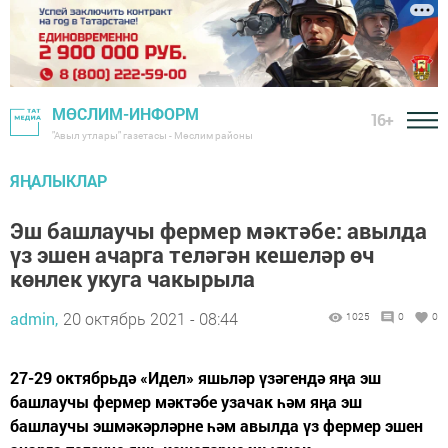
МӨСЛИМ-ИНФОРМ
16+
"Авыл утлары" газетасы - Мөслим районы
ЯҢАЛЫКЛАР
Эш башлаучы фермер мәктәбе: авылда
үз эшен ачарга теләгән кешеләр өч
көнлек укуга чакырыла
admin,
20 октябрь 2021 - 08:44
1025
0
0
27-29 октябрьдә «Идел» яшьләр үзәгендә яңа эш
башлаучы фермер мәктәбе узачак һәм яңа эш
башлаучы эшмәкәрләрне һәм авылда үз фермер эшен