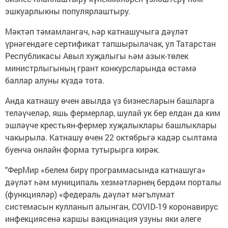
эшкуарлыкны популярлаштыру.
Мәктәп тәмамлангач, һәр катнашучыга дәүләт
үрнәгендәге сертификат тапшырылачак, ул Татарстан
Республикасы Авыл хуҗалыгы һәм азык-төлек
министрлыгының грант конкурсларында өстәмә
баллар алуны күздә тота.
Анда катнашу өчен авылда үз бизнесларын башларга
теләүчеләр, яшь фермерлар, шулай ук бер елдан да ким
эшләүче крестьян-фермер хуҗалыклары башлыклары
чакырыла. Катнашу өчен 22 октябрьгә кадәр сылтама
буенча онлайн форма тутырырга кирәк.
"ФерМир «белем бирү программасында катнашуга»
дәүләт һәм муниципаль хезмәтләрнең бердәм порталы
(функцияләр) «федераль дәүләт мәгълүмат
системасын кулланып алынган, COVID-19 коронавирус
инфекциясенә каршы вакцинация узуны яки әлеге