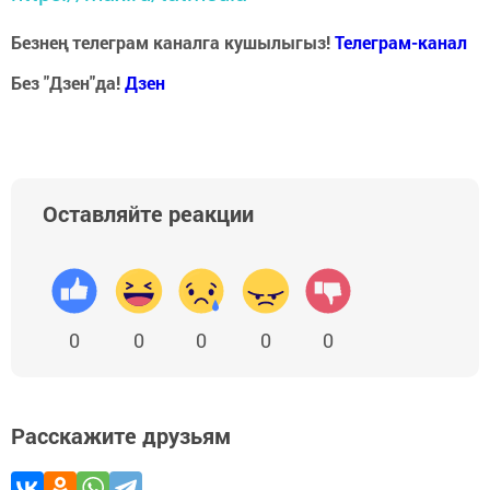
Безнең телеграм каналга кушылыгыз!
Телеграм-канал
Без "Дзен"да!
Д
зен
Оставляйте реакции
0
0
0
0
0
Расскажите друзьям