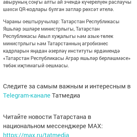
авыруның соңгы алты ай эчендә күчерелүен раслаучы
шәхси QR-кодлары булган затлар рөхсәт ителә.
Чараны оештыручылар: Татарстан Республикасы
Яшьләр эшләре министрлыгы, Татарстан
Республикасы Авыл хуҗалыгы һәм азык-төлек
министрлыгы һәм Татарстанның агробизнес
кадрларын яңадан әзерләү институты ярдәмендә
«Татарстан Республикасы Аграр яшьләр берләшмәсе»
төбәк иҗтимагый оешмасы.
Следите за самым важным и интересным в
Telegram-канале
Татмедиа
Читайте новости Татарстана в
национальном мессенджере MАХ:
https://max.ru/tatmedia