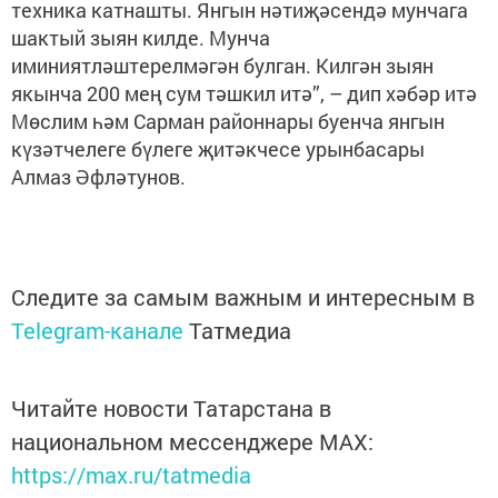
техника катнашты. Янгын нәтиҗәсендә мунчага
шактый зыян килде. Мунча
иминиятләштерелмәгән булган. Килгән зыян
якынча 200 мең сум тәшкил итә”, – дип хәбәр итә
Мөслим һәм Сарман районнары буенча янгын
күзәтчелеге бүлеге җитәкчесе урынбасары
Алмаз Әфләтунов.
Следите за самым важным и интересным в
Telegram-канале
Татмедиа
Читайте новости Татарстана в
национальном мессенджере MАХ:
https://max.ru/tatmedia