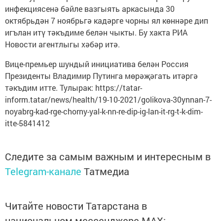
инфекциясенә бәйле вазгыять аркасында 30
октябрьдән 7 ноябрьгә кадәрге чорны ял көннәре дип
игълан итү тәкъдиме белән чыкты. Бу хакта РИА
Новости агентлыгы хәбәр итә.
Вице-премьер шундый инициатива белән Россия
Президенты Владимир Путинга мөрәҗәгать итәргә
тәкъдим итте. Тулырак: https://tatar-
inform.tatar/news/health/19-10-2021/golikova-30ynnan-7-
noyabrg-kad-rge-chorny-yal-k-nn-re-dip-ig-lan-it-rg-t-k-dim-
itte-5841412
Следите за самым важным и интересным в
Telegram-канале
Татмедиа
Читайте новости Татарстана в
национальном мессенджере MАХ: