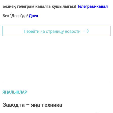
Безнең телеграм каналга кушылыгыз!
Телеграм-канал
Без "Дзен"да!
Д
зен
Перейти на страницу новости
ЯҢАЛЫКЛАР
Заводта – яңа техника