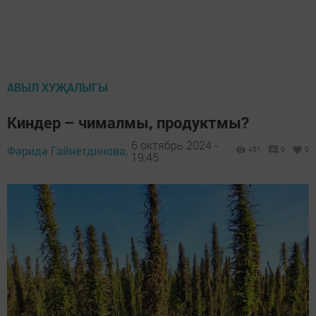
АВЫЛ ХУҖАЛЫГЫ
Киндер – чималмы, продуктмы?
6 октябрь 2024 -
Фәридә Гайнетдинова,
451
0
0
19:45