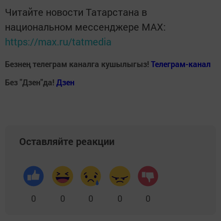
Читайте новости Татарстана в
национальном мессенджере MАХ:
https://max.ru/tatmedia
Безнең телеграм каналга кушылыгыз!
Телеграм-канал
Без "Дзен"да!
Д
зен
Оставляйте реакции
0
0
0
0
0