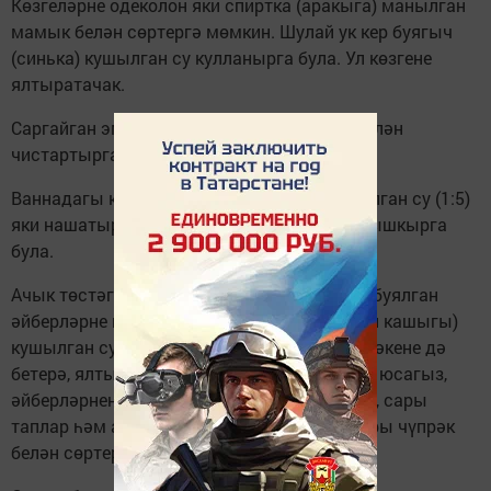
Көзгеләрне одеколон яки спиртка (аракыга) манылган
мамык белән сөртергә мөмкин. Шулай ук кер буягыч
(синька) кушылган су кулланырга була. Ул көзгене
ялтыратачак.
Саргайган эмаль ваннаны тоз һәм уксус белән
чистартырга мөмкин.
Ваннадагы кафель плитәләрен уксус кушылган су (1:5)
яки нашатырь салынган сабын суы белән ышкырга
була.
Ачык төстәге майлы буяу яки эмаль белән буялган
әйберләрне нашатырь спирты (1 литрга чәй кашыгы)
кушылган су белән генә юарга кирәк. Ул әшәкене дә
бетерә, ялтырата да. Сабын яки сода белән юсагыз,
әйберләрнең төсе тоныкланачак. Соңыннан, сары
таплар һәм аккан эзләр калмасын өчен, коры чүпрәк
белән сөртергә дә онытмагыз.