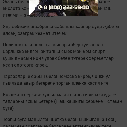
Эмаль белән капланган ваннаны һәм әйберләрне
кислота һәм абразив порошоклар белән юу киңәш
ителми – эмале бозыла.
Яңа себерке, швабраны сабынлы кайнар суда җебетеп
алсаң, озаграк хезмәт итәчәк.
Полировкалы өслектә кайнар әйбер куйганнан
барлыкка килгән ак тапны сыек май һәм спирт
кушылмасын йон чүпрәк белән түгәрәк хәрәкәтләр
ясап сөртергә кирәк.
Тәрәзәләрне сабын белән юмаска кирәк, чөнки ул
пыялада авыр бетерелә торган пленка хасил итә.
Көчле аш серкәсе кушылмасы пыяла һәм көзгедәге
тапларны яхшы бетерә (1 аш кашыгы серкәне 1 стакан
суга).
Тозлы суга манылган щетка белән ышкыганнан соң
саламнан ясалган әйберләрнең алтынсыман төсе