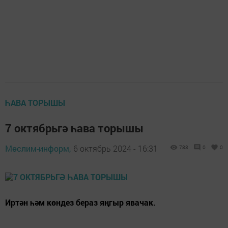
ҺАВА ТОРЫШЫ
7 октябрьгә һава торышы
Мөслим-информ,
6 октябрь 2024 - 16:31
783
0
0
Иртән һәм көндез бераз яңгыр явачак.