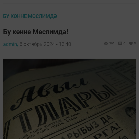
БУ КӨННЕ МӨСЛИМДӘ
Бу көнне Мөслимдә!
admin,
6 октябрь 2024 - 13:40
361
0
0