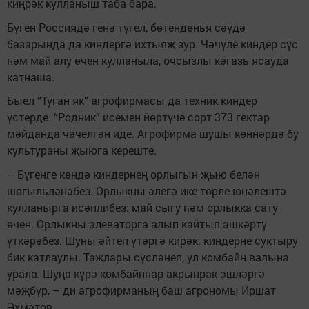
киңрәк кулланыш таба бара.
Бүген Россиядә генә түгел, бөтендөнья сәүдә
базарында да киндергә ихтыяҗ зур. Чәчүле киндер сүс
һәм май алу өчен кулланыла, очсызлы кәгазь ясауда
катнаша.
Быел “Туган як” агрофирмасы да техник киндер
үстерде. “Родник” исемен йөртүче сорт 373 гектар
мәйданда чәчелгән иде. Агрофирма шушы көннәрдә бу
культураны җыюга кереште.
– Бүгенге көндә киндернең орлыгын җыю белән
шөгыльләнәбез. Орлыкны әлегә ике төрле юнәлештә
кулланырга исәплибез: май сыгу һәм орлыкка сату
өчен. Орлыкны элеваторга алып кайтып эшкәртү
үткәрәбез. Шуны әйтеп үтәргә кирәк: киндерне суктыру
бик катлаулы. Таҗлары сүсләнеп, ул комбайн валына
урала. Шуңа күрә комбайннар акрынрак эшләргә
мәҗбүр, – ди агрофирманың баш агрономы Иршат
Әхмәтов.