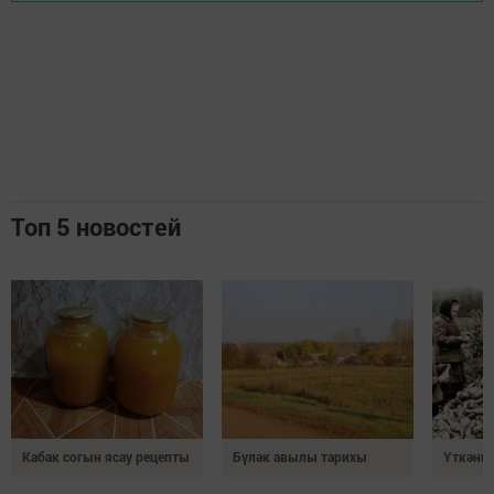
Топ 5 новостей
Кабак согын ясау рецепты
Бүләк авылы тарихы
Үткәннә