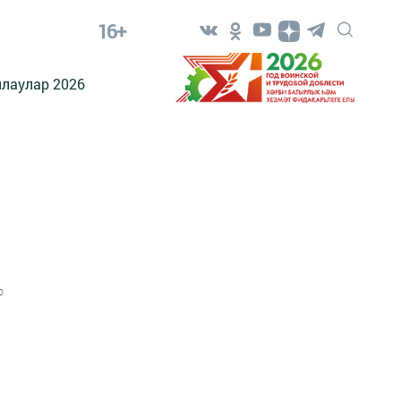
16+
лаулар 2026
0