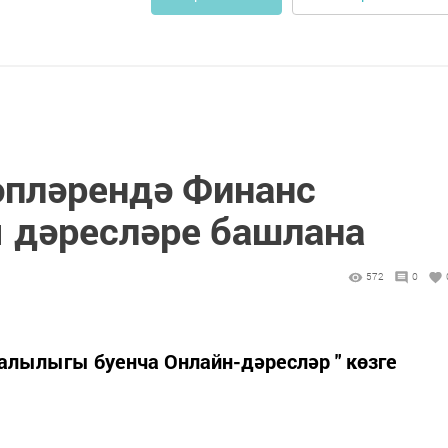
әпләрендә Финанс
 дәресләре башлана
572
0
алылыгы буенча Онлайн-дәресләр " көзге