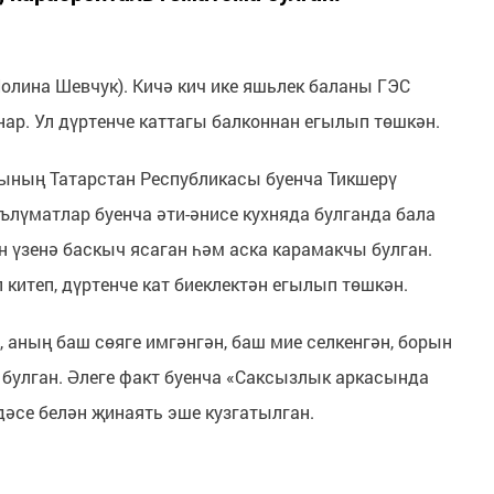
 Полина Шевчук). Кичә кич ике яшьлек баланы ГЭС
нар. Ул дүртенче каттагы балконнан егылып төшкән.
ының Татарстан Республикасы буенча Тикшерү
ълүматлар буенча әти-әнисе кухняда булганда бала
 үзенә баскыч ясаган һәм аска карамакчы булган.
китеп, дүртенче кат биеклектән егылып төшкән.
 аның баш сөяге имгәнгән, баш мие селкенгән, борын
 булган. Әлеге факт буенча «Саксызлык аркасында
әсе белән җинаять эше кузгатылган.