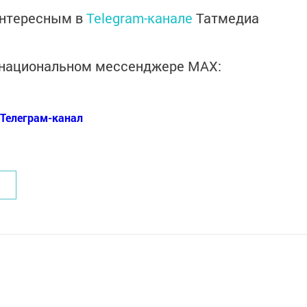
интересным в
Telegram-канале
Татмедиа
в национальном мессенджере MАХ:
Телеграм-канал