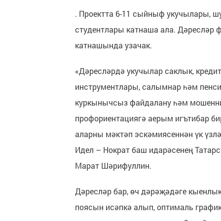
. Проектта 6-11 сыйныф укучылары, ш
студентлары катнаша ала. Дәресләр 
катнашында узачак.
«Дәресләрдә укучылар саклык, креди
инструментлары, салымнар һәм пенси
куркынычсыз файдалану һәм мошенни
профориентациягә аерым игътибар би
аларны мәктәп эскәмиясеннән үк үзлә
Идел – Нократ баш идарәсенең Татарс
Марат Шәрифуллин.
Дәресләр бар, өч дәрәҗәдәге кыенлык
поясын исәпкә алып, оптималь график