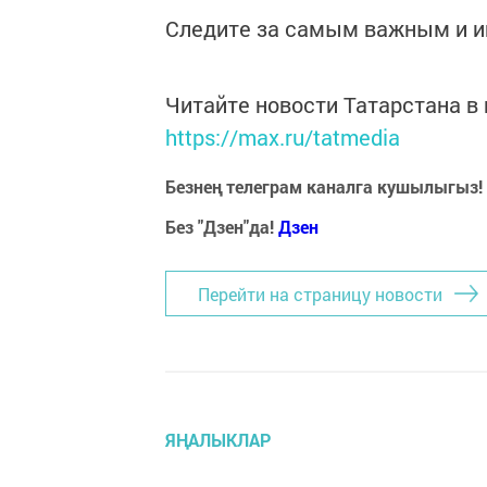
Следите за самым важным и 
Читайте новости Татарстана 
https://max.ru/tatmedia
Безнең телеграм каналга кушылыгыз!
Без "Дзен"да!
Д
зен
Перейти на страницу новости
ЯҢАЛЫКЛАР