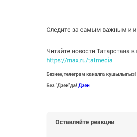
Следите за самым важным и 
Читайте новости Татарстана 
https://max.ru/tatmedia
Безнең телеграм каналга кушылыгыз!
Без "Дзен"да!
Д
зен
Оставляйте реакции