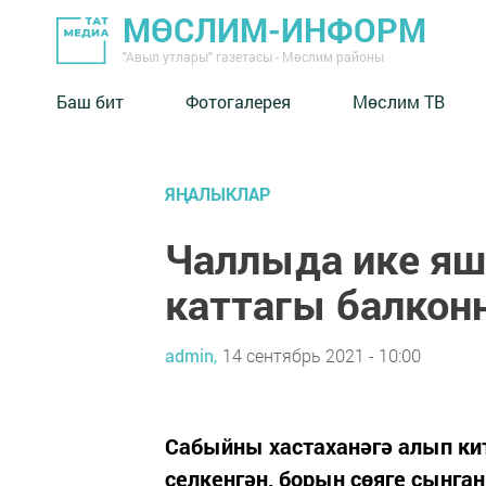
МӨСЛИМ-ИНФОРМ
"Авыл утлары" газетасы - Мөслим районы
Баш бит
Фотогалерея
Мөслим ТВ
ЯҢАЛЫКЛАР
Чаллыда ике яш
каттагы балкон
admin,
14 сентябрь 2021 - 10:00
Сабыйны хастаханәгә алып кит
селкенгән, борын сөяге сынган