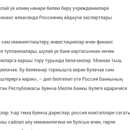
улай ук илнең һөнәри белем бирү учреждениеләре
финанс өлкәсендә Россиянең әйдәүче экспертлары
т һәм иминиятләштерү, инвестицияләр өчен финанс
я тупланмалары, шулай ук банк картасыннан ничек
кларга каршы тору турында беләчәкләр. Моннан тыш,
реләчәк. Бу белемнәр тормышта кирәк булачак һәм
штерергә кирәк», – дип билгеләп үтә Россия Банкының
тан Республикасы буенча Милли банкы бүлеге идарәчесе
лар. Һәр тема буенча дәресләр, россия мәктәпләре сәгат
ны сайлап алу мөмкинлегенә ия булсын өчен, төрле