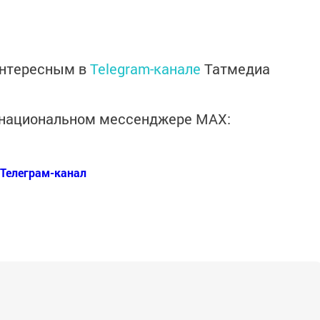
интересным в
Telegram-канале
Татмедиа
в национальном мессенджере MАХ:
Телеграм-канал