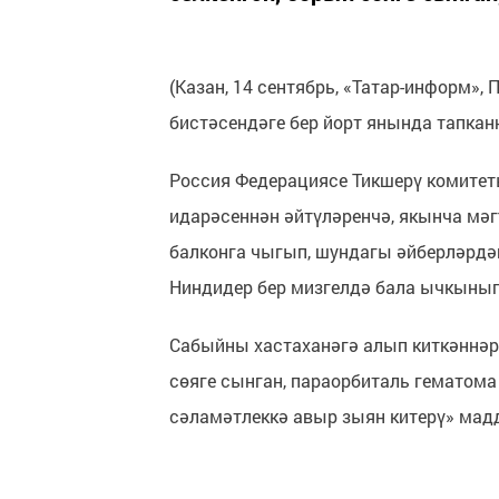
(Казан, 14 сентябрь, «Татар-информ»,
бистәсендәге бер йорт янында тапкан
Россия Федерациясе Тикшерү комитет
идарәсеннән әйтүләренчә, якынча мәг
балконга чыгып, шундагы әйберләрдән
Ниндидер бер мизгелдә бала ычкынып 
Сабыйны хастаханәгә алып киткәннәр,
сөяге сынган, параорбиталь гематома
сәламәтлеккә авыр зыян китерү» мадд