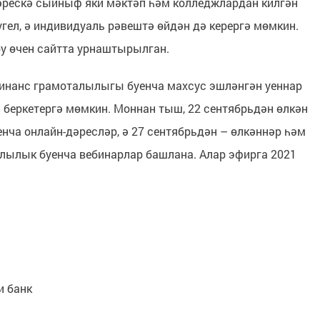
рескә сыйныф яки мәктәп һәм колледжлардан килгән
гел, ә индивидуаль рәвештә өйдән дә керергә мөмкин.
у өчен сайтта урнаштырылган.
инанс грамоталылыгы буенча махсус эшләнгән уеннар
 беркетергә мөмкин. Моннан тыш, 22 сентябрьдән өлкән
ча онлайн-дәресләр, ә 27 сентябрьдән – өлкәннәр һәм
алылык буенча вебинарлар башлана. Алар эфирга 2021
и банк