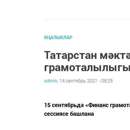
ЯҢАЛЫКЛАР
Татарстан мәкт
грамоталылыгы
admin,
14 сентябрь 2021 - 08:25
15 сентябрьдә «Финанс грамот
сессиясе башлана