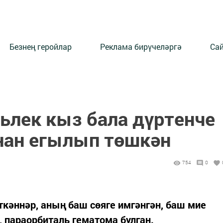
Безнең геройлар
Реклама бирүчеләргә
Сай
ьлек кыз бала дүртенче
нан егылып төшкән
754
0
кәннәр, аның баш сөяге имгәнгән, баш мие
, параорбиталь гематома булган.