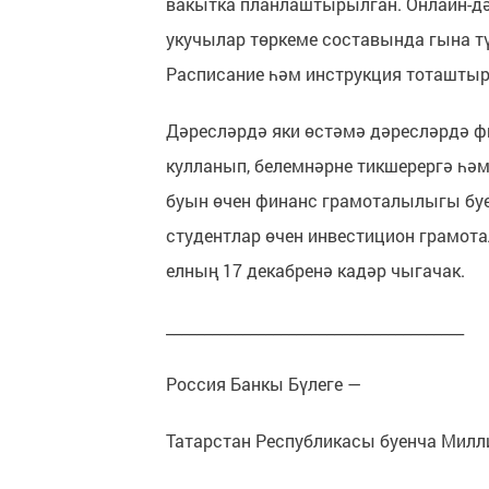
вакытка планлаштырылган. Онлайн-дә
укучылар төркеме составында гына тү
Расписание һәм инструкция тоташтыр
Дәресләрдә яки өстәмә дәресләрдә ф
кулланып, белемнәрне тикшерергә һәм
буын өчен финанс грамоталылыгы буен
студентлар өчен инвестицион грамот
елның 17 декабренә кадәр чыгачак.
_______________________________________
Россия Банкы Бүлеге —
Татарстан Республикасы буенча Милл