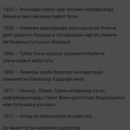
1923 — Япониядә Канто җир тетрәве нәтиҗәсендә
берничә йөз мең кеше вафат була.
1939 — Алмания җирләрендә оештырылган Өченче
рейх дәүләте Польшага гаскәрләрен кертеп, Икенче
бөтендөнья сугышын башлый.
1969 — Түбән Кама музыка укуханәсе беренче
укучыларын кабул итә.
1969 — Ливиядә хәрби бәрелеш нәтиҗәсендә
хәкимияткә Мөаммәр Каддафи килә.
1971 — Мисыр, Ливия, Сүрия илләрендә узган
референдумларда Гарәп Җөмһүриятләре Федерациясе
конституциясе раслана.
1971 — Катар үз бәйсезлеген игълан итә.
Бу көнне туган күренекле шәхесләр