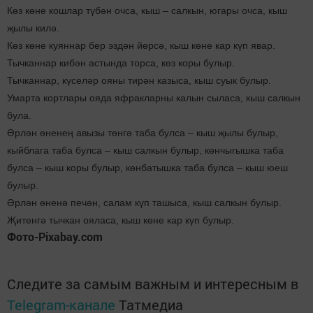
Көз көне кошлар түбән очса, кыш – салкын, югары очса, кыш
җылы килә.
Көз көне куяннар бер эздән йөрсә, кыш көне кар күп явар.
Тычканнар кибән астында торса, көз коры булыр.
Тычканнар, күселәр ояны тирән казыса, кыш суык булыр.
Умарта кортлары ояда яфракларны калын сыласа, кыш салкын
була.
Әрлән өненең авызы төнгә таба булса – кыш җылы булыр,
кыйблага таба булса – кыш салкын булыр, көнчыгышка таба
булса – кыш коры булыр, көнбатышка таба булса – кыш юеш
булыр.
Әрлән өненә печән, салам күп ташыса, кыш салкын булыр.
Җитенгә тычкан ояласа, кыш көне кар күп булыр.
Фото-Pixabay.com
Следите за самым важным и интересным в
Telegram-канале
Татмедиа