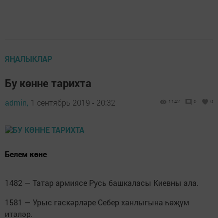
ЯҢАЛЫКЛАР
Бу көнне тарихта
admin,
1 сентябрь 2019 - 20:32
1142
0
0
Белем көне
1482 — Татар армиясе Русь башкаласы Киевны ала.
1581 — Урыс гаскәрләре Себер ханлыгына һөҗүм
итәләр.