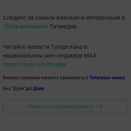
Следите за самым важным и интересным в
Telegram-канале
Татмедиа
Читайте новости Татарстана в
национальном мессенджере MАХ:
https://max.ru/tatmedia
Безнең телеграм каналга кушылыгыз!
Телеграм-канал
Без "Дзен"да!
Д
зен
Перейти на страницу новости