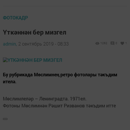
ФОТОКАДР
Үткәннән бер мизгел
admin,
2 сентябрь 2019 - 08:33
1262
0
1
Бу рубрикада Мөслимнең ретро фотолары тәкъдим
ителә.
Мөслимлеләр – Ленинградта. 1971ел.
Фотоны Мөслимнән Рәшит Ризванов тәкъдим итте