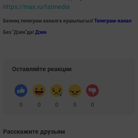
https://max.ru/tatmedia
Безнең телеграм каналга кушылыгыз!
Телеграм-канал
Без "Дзен"да!
Д
зен
Оставляйте реакции
0
0
0
0
0
Расскажите друзьям