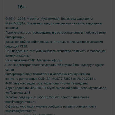
16+
© 2011 - 2026. Мослим (Муслюмово). Все права защищены.
© ТАТМЕДИА. Все материалы, размещенные на сайте, защищены
законом.
Перепечатка, воспроизведение и распространение в любом объеме
информации,
размещенной на сайте, возможна только с письменного согласия
редакций СМИ.
При поддержке Республиканского агентства по печати и массовым
коммуникациям.
Наименование СМИ: Мөслим-информ
СМИ зарегистрировано Федеральной службой по надзору в сфере
связи,
информационных технологий и массовых коммуникаций
запись о регистрации СМИ ЭЛ №ФС77-73825 от 28.09.2018 г.
ФИО главного редактора: Афзалова Римма Рашидовна
Адрес редакции: 423970, РТ, Муслюмовский район, село Муслюмово,
ул.Пушкина, д.43
Телефон редакции: 8 (8-5556) 2-55-00, электронная почта
muslimau@rambler.ru
О фактах коррупции можете сообщить на электронную почту
muslimau@rambler.ru