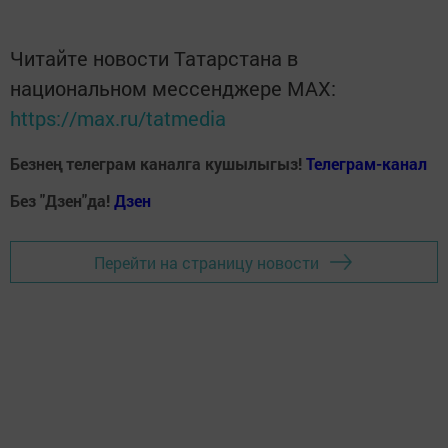
Читайте новости Татарстана в
национальном мессенджере MАХ:
https://max.ru/tatmedia
Безнең телеграм каналга кушылыгыз!
Телеграм-канал
Без "Дзен"да!
Д
зен
Перейти на страницу новости