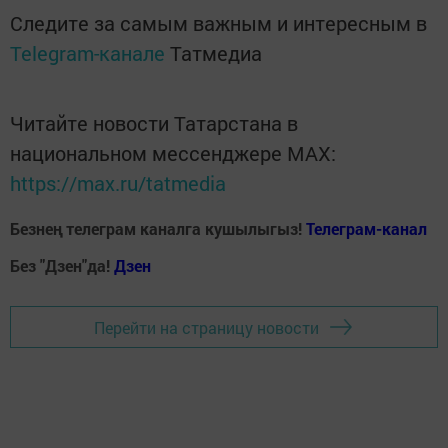
Следите за самым важным и интересным в
Telegram-канале
Татмедиа
Читайте новости Татарстана в
национальном мессенджере MАХ:
https://max.ru/tatmedia
Безнең телеграм каналга кушылыгыз!
Телеграм-канал
Без "Дзен"да!
Д
зен
Перейти на страницу новости