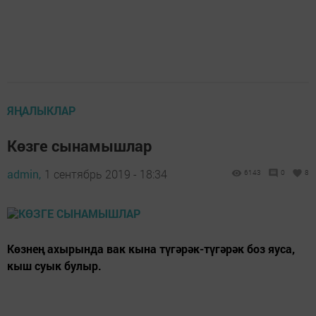
ЯҢАЛЫКЛАР
Көзге сынамышлар
admin,
1 сентябрь 2019 - 18:34
6143
0
8
Көзнең ахырында вак кына түгәрәк-түгәрәк боз яуса,
кыш суык булыр.