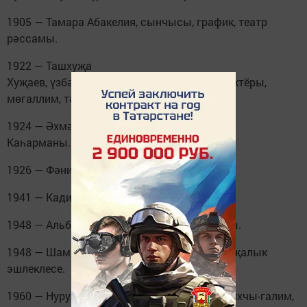
1905 — Тамара Абакелия, сынчысы, график, театр
рәссамы.
1922 — Ташхуҗа
Хуҗаев, үзбәк режиссёры, театр һәм кино актёры,
мөгаллим, тәрҗемәче.
1924 — Әхмәт Әминев, Социалистик Хезмәт
Каһарманы.
1926 — Фәния Чанышева, шагыйрә.
1941 — Кадим Аралбай, башкорт язучысы.
1948 — Альберт Әсәдуллин, татар җырчысы.
1948 — Шамил Зарифов, татар хакимият-хуҗалык
эшлеклесе.
1960 — Нурулла Гариф, татар язучысы, тарихчы-галим,