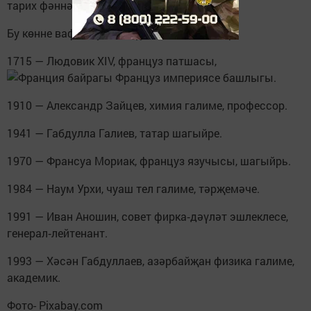
тарих фәннәре кандидаты.
Бу көнне вафат булган күренекле шәхесләр
1715 — Людовик XIV, француз патшасы,
Француз империясе башлыгы.
1910 — Александр Зайцев, химия галиме, профессор.
1941 — Габдулла Галиев, татар шагыйре.
1970 — Франсуа Мориак, француз язучысы, шагыйрь.
1984 — Наум Урхи, чуаш тел галиме, тәрҗемәче.
1991 — Иван Аношин, совет фирка‑дәүләт эшлеклесе,
генерал‑лейтенант.
1993 — Хәсән Габдуллаев, азәрбайҗан физика галиме,
академик.
Фото- Pixabay.com