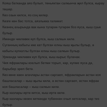
Кояш батканда аяз булып, төньяктан салкынча җил булса, кырау
төшәр.
Көз озын килсә, яз соң килер.
Көзге көн бәс тотса, аязлыкка галәмәт.
Көзнең ахырында вак кына түгәрәк-түгәрәк боз яуса, кыш суык
булыр.
Имәндә чикләвек күп булса, кыш салкын килә.
Суганның кабыгы ике кат булган елны кыш җылы булыр, ә
кабыгы күпкатлы булган елны кыш салкын булыр.
Урманда чикләвек күп булса, кыш кырыс булачак.
Чия яфраклары коелып бетми торып, кар, күпме яуса да,
барыбер эреп бетә.
Көз көне каен агачлары астан саргаеп, яфракларын астан коя
башласалар – кыш җылы килә, ә өстән саргаеп, өстән яфрак
коя башласалар – кыш салкын килә.
Кыр казлары иртә китсә, кыш иртә килә.
Кыр казлары көзен киткәндә түбәннән очып китсәләр, кар тиз
булыр.