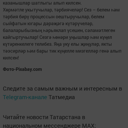
казанышлар шатлыгы алып килсен.
Хөрмәтле укытучылар, тәрбиячеләр! Сез – белем һәм
тәрбия бирү процессын оештыручылар, белем
сыйфатын югары дәрәҗәгә күтәрүчеләр,
балаларыбызның һәрьяклап үсешен, сәламәтлеген
кайгыртучылар! Сезгә һөнәри уңышлар һәм күңел
күтәренкелеге телибез. Яңа уку елы җиңүләр, якты
тәэсирләр һәм бары тик күңелле мизгелләр генә алып
килсен!
Фото-Pixabay.com
Следите за самым важным и интересным в
Telegram-канале
Татмедиа
Читайте новости Татарстана в
национальном мессенджере MАХ: