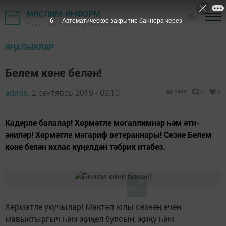
МӨСЛИМ-ИНФОРМ
16+
5
Автоматическое закрытие баннера через
"Авыл утлары" газетасы - Мөслим районы
ЯҢАЛЫКЛАР
Белем көне белән!
admin,
2 сентябрь 2019 - 09:10
1488
0
0
Кадерле балалар! Хөрмәтле мөгаллимнәр һәм әти-
әниләр! Хөрмәтле мәгариф ветераннары! Сезне Белем
көне белән ихлас күңелдән тәбрик итәбез.
Хөрмәтле укучылар! Мәктәп юлы сезнең өчен
мавыктыргыч һәм җиңел булсын, җиңү һәм