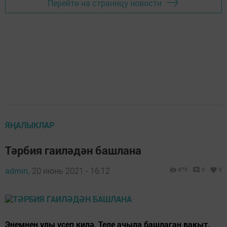
Перейти на страницу новости
ЯҢАЛЫКЛАР
Тәрбия гаиләдән башлана
admin,
20 июнь 2021 - 16:12
870
0
0
Энемнең улы үсеп килә. Теле ачыла башлаган вакыт.