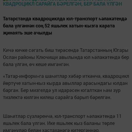
Татарстанда квадроциклда юл-транспорт һәлакәтендә
бала үлгәннән соң 52 яшьлек хатын-кызга карата
җинаять эше ачылды
Кичә кичке сәгать биш тирәсендә Татарстанның Югары
Ослан районы Ключищи авылында юл һәлакәтендә бер
бала үлгән, өч кеше имгәнгән.
«Татар-информ»га шаһитлар хәбәр иткәнчә, квадроцикл
йөртүче хатын-кыз кырда авыллар арасындагы юлдан
барган. Бер мизгелдә ул идарәсен югалткан һәм зур
тизлектә килгән килеш сарайга барып бәрелгән.
Шаһитлар сүзләренчә, юл-транспорт һәлакәтендә 11
яшьлек бала үлгән. Ике яшьлек кыз баланы төрле
имгәнүләр белән хастаханәгә китергәннәр.