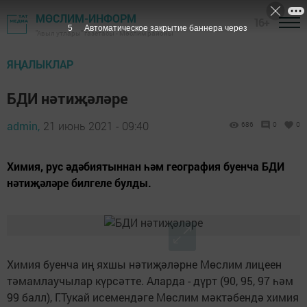
МӨСЛИМ-ИНФОРМ
16+
4
Автоматическое закрытие баннера через
"Авыл утлары" газетасы - Мөслим районы
ЯҢАЛЫКЛАР
БДИ нәтиҗәләре
admin,
21 июнь 2021 - 09:40
686
0
0
Химия, рус әдәбиятыннан һәм география буенча БДИ
нәтиҗәләре билгеле булды.
Химия буенча иң яхшы нәтиҗәләрне Мөслим лицеен
тәмамлаучылар күрсәтте. Аларда - дүрт (90, 95, 97 һәм
99 балл), Г.Тукай исемендәге Мөслим мәктәбендә химия