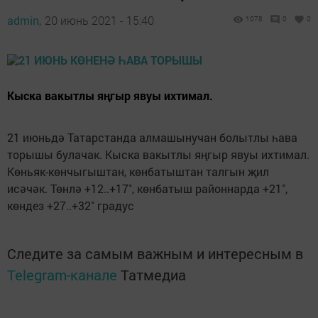
admin,
20 июнь 2021 - 15:40
1078
0
0
Кыска вакытлы яңгыр явуы ихтимал.
21 июньдә Татарстанда алмашынучан болытлы һава
торышы булачак. Кыска вакытлы яңгыр явуы ихтимал.
Көньяк-көнчыгыштан, көнбатыштан талгын җил
исәчәк. Төнлә +12..+17˚, көнбатыш районнарда +21˚,
көндез +27..+32˚ градус
Следите за самым важным и интересным в
Telegram-канале
Татмедиа