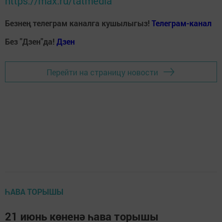
https://max.ru/tatmedia
Безнең телеграм каналга кушылыгыз!
Телеграм-канал
Без "Дзен"да!
Д
зен
Перейти на страницу новости
ҺАВА ТОРЫШЫ
21 июнь көненә һава торышы