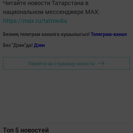
Читайте новости Татарстана в
национальном мессенджере MАХ:
https://max.ru/tatmedia
Безнең телеграм каналга кушылыгыз!
Телеграм-канал
Без "Дзен"да!
Д
зен
Перейти на страницу новости
Топ 5 новостей