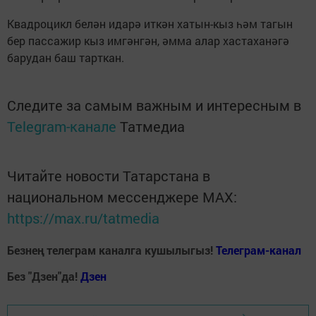
Квадроцикл белән идарә иткән хатын-кыз һәм тагын
бер пассажир кыз имгәнгән, әмма алар хастаханәгә
барудан баш тарткан.
Следите за самым важным и интересным в
Telegram-канале
Татмедиа
Читайте новости Татарстана в
национальном мессенджере MАХ:
https://max.ru/tatmedia
Безнең телеграм каналга кушылыгыз!
Телеграм-канал
Без "Дзен"да!
Д
зен