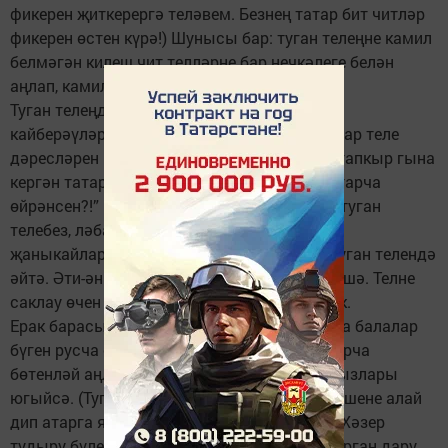
фикерен җиткерергә теләвем. Безнең татар бит читләр
фикерен өстен күрә!) Шунысы бар: туган телеңне камил
белмәгән килеш чит телләрне бар нечкәлеге белән
аңлап, камил белеп булмый!
Туган телеңдә сөйләшү турында сүз чыкса,
кайберәүләр хөкүмәтне сүгәргә тотына. Татар теле
дәресләрен киметтеләр, янәсе. “Атнага 1-2 тапкыр гына
кергән татар теле дәресендә бала ничек татарча
өйрәнсен?!” – диючеләр дә бар. Татар теле туган
телебез, ләбаса! Туган тел белән тел ачыла,
җаныкайларым! Сабый беренче сүзләрен туган телендә
әйтә. Әти-әни, әби-бабай шушы телдә сөйләшә. Телне
саклау өчен шушы телдә аралашырга кирәк.
Ерак барасы юк, саф татар авылларында да балалар
бүген русча сөйләшеп үсә. Кайберләре татарча
бөтенләй аңламый. Татар егетләре, татар кызлары
югыйсә. (Туган телендә бер сүз белмәгән кешене алай
дип атарга яраса.) Кайберәүләрдән хәтта: “Хәзер
тудыру бүлегендә татар телен оныттыра торган дару