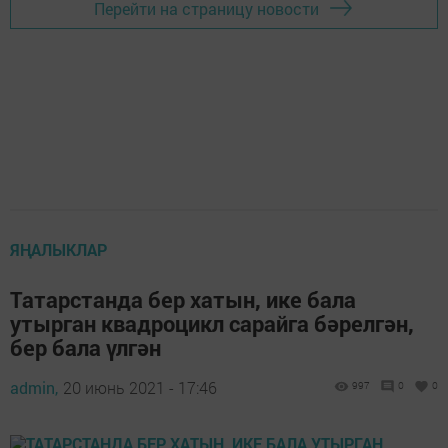
Перейти на страницу новости
ЯҢАЛЫКЛАР
Татарстанда бер хатын, ике бала
утырган квадроцикл сарайга бәрелгән,
бер бала үлгән
admin,
20 июнь 2021 - 17:46
997
0
0