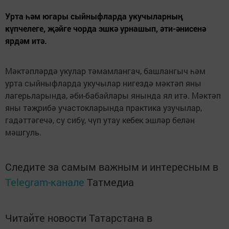
Урта һәм югары сыйныфларда укучыларның
күпчелеге, җәйге чорда эшкә урнашып, әти-әнисенә
ярдәм итә.
Мәктәпләрдә укулар тәмамлангач, башлангыч һәм
урта сыйныфларда укучылар нигездә мәктәп яны
лагерьларында, әби-бабайлары янында ял итә. Мәктәп
яны тәҗрибә участокларында практика узучылар,
гадәттәгечә, су сибү, чүп утау кебек эшләр белән
мәшгуль.
Следите за самым важным и интересным в
Telegram-канале
Татмедиа
Читайте новости Татарстана в