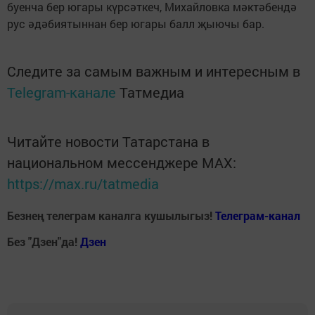
буенча бер югары күрсәткеч, Михайловка мәктәбендә
рус әдәбиятыннан бер югары балл җыючы бар.
Следите за самым важным и интересным в
Telegram-канале
Татмедиа
Читайте новости Татарстана в
национальном мессенджере MАХ:
https://max.ru/tatmedia
Безнең телеграм каналга кушылыгыз!
Телеграм-канал
Без "Дзен"да!
Д
зен