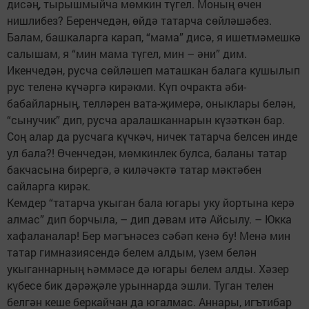
дисәң, тырышмыйча мөмкин түгел. Моның өчен
нишлибез? Беренчедән, өйдә татарча сөйләшәбез.
Балам, башкаларга карап, “мама” дисә, я ишетмәмешкә
салышам, я “мин мама түгел, мин – әни” дим.
Икенчедән, русча сөйләшеп маташкан балага кушылып
рус теленә күчәргә кирәкми. Күп очракта әби-
бабайларның, телләрен вата-җимерә, оныклары белән,
“сынучик” дип, русча аралашканнарын күзәткән бар.
Соң алар да русчага күчкәч, ничек татарча белсен инде
ул бала?! Өченчедән, мөмкинлек булса, баланы татар
бакчасына бирергә, ә киләчәктә татар мәктәбен
сайларга кирәк.
Кемдер “татарча укыган бала югары уку йортына керә
алмас” дип борчыла, – дип дәвам итә Айсылу. – Юкка
хафаланалар! Бер мәгънәсез сәбәп кенә бу! Менә мин
татар гимназиясендә белем алдым, үзем белән
укыганнарның һәммәсе дә югары белем алды. Хәзер
күбесе бик дәрәҗәле урыннарда эшли. Туган телен
белгән кеше беркайчан да югалмас. Аннары, игътибар