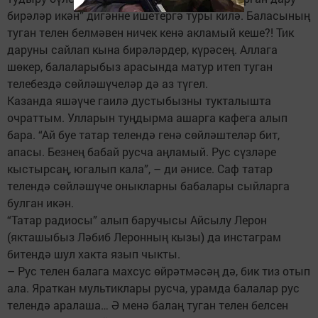
бирәләр икән” дигәнне ишетергә туры килә. Баласының
туган телен белмәвен ничек кенә акламый кеше?! Тик
даруны сайлап кына бирәләрдер, күрәсең. Аллага
шөкер, балаларыбыз арасында матур итеп туган
телебездә сөйләшүчеләр дә аз түгел.
Казанда яшәүче гаилә дустыбызны тукталышта
очраттым. Улларын туңдырма ашарга кафега алып
бара. “Ай буе татар телендә генә сөйләштеләр бит,
апасы. Безнең бабай русча аңламый. Рус сүзләре
кыстырсаң, югалып кала”, – ди әнисе. Саф татар
телендә сөйләшүче оныкларны бабалары сыйларга
булган икән.
“Татар радиосы” алып баручысы Айсылу Лерон
(якташыбыз Ләбиб Леронның кызы) да инстаграм
битендә шул хакта язып чыкты.
– Рус телен балага махсус өйрәтмәсәң дә, бик тиз отып
ала. Яраткан мультиклары русча, урамда балалар рус
телендә аралаша… Ә менә балаң туган телен белсен