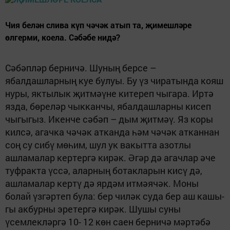
Чия белән слива күп чәчәк атып та, җимешләре
өлгерми, коела. Сәбәбе нидә?
Сәбәпләр берничә. Шуның берсе –
ябалдашларның куе булуы. Бу үз чиратында кояш
нуры, яктылык җитмәүне китереп чыгара. Иртә
язда, бөреләр чыкканчы, ябалдаш­ларны кисеп
чыгыгыз. Икен­че сәбәп – дым җитмәү. Яз коры
килсә, агачка чәчәк ат­канда һәм чәчәк атканнан
соң су сибү мөһим, шул ук вакыт­та азотлы
ашламалар кертергә кирәк. Әгәр дә агачлар әче
туфракта үссә, аларның бо­такларын кисү дә,
ашлама­лар кертү дә ярдәм итмәячәк. Моны
болай үзгәртеп була: бер чиләк суда бер аш кашы­
гы акбурны эретергә кирәк. Шушы суны
үсемлекләргә 10- 12 көн саен берничә мәртәбә