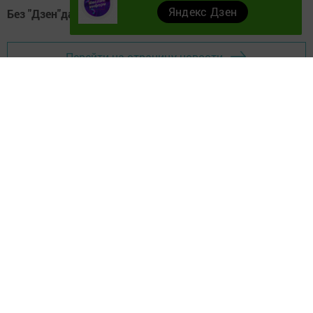
Яндекс Дзен
Без "Дзен"да!
Д
зен
Перейти на страницу новости