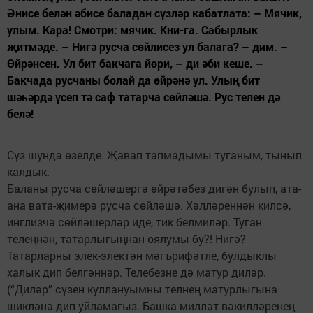
Әнисе белән әбисе баладан сүзләр кабатлата: – Мячик,
улым. Кара! Смотри: мячик. Кни-га. Сабырлык
җитмәде. – Нигә русча сөйлисез ул балага? – дим. –
Өйрәнсен. Ул бит бакчага йөри, – ди әби кеше. –
Бакчада русчаны болай да өйрәнә ул. Улың бит
шәһәрдә үсеп тә саф татарча сөйләшә. Рус телен дә
белә!
Сүз шунда өзелде. Җавап тапмадымы туганым, тынып
калдык.
Баланы русча сөйләшергә өйрәтәбез дигән булып, ата-
ана вата-җимерә русча сөйләшә. Хәлләреннән килсә,
инглизчә сөйләшерләр иде, тик белмиләр. Туган
телеңнән, татарлыгыңнан оялумы бу?! Нигә?
Татарларны элек-электән мәгърифәтле, булдыклы
халык дип белгәннәр. Телебезне дә матур диләр.
(“Диләр” сүзен куллануымны телнең матурлыгына
шикләнә дип уйламагыз. Башка милләт вәкилләренең