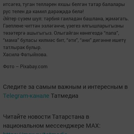
итсәгез, туган телләрен яхшы белгән татар балалары
рус телен дә камил дәрәҗәдә белә!
Әйтер сүзем шул: тәрбия гаиләдән башлана, җәмәгать.
Гаеплене читтән эзләгәнче, үзегез ялгышларыгызны
төзәтергә ашыгыгыз. Олыгайган көнегездә “папа”,
“мама” буласы килмәс бит, “әти”, “әни” дигәнне ишетү
татлырак булыр.
Хасилә Фатыйхова.
Фото – Pixabay.com
Следите за самым важным и интересным в
Telegram-канале
Татмедиа
Читайте новости Татарстана в
национальном мессенджере MАХ: