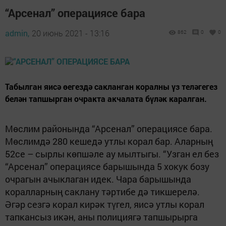
“Арсенал” операциясе бара
admin,
20 июнь 2021 - 13:16
862
0
0
Табыл­ган яисә өегездә сакланган коралны үз теләгегез
белән тапшырган очракта акчалата бүләк каралган.
Мөслим районында “Арсенал” операциясе бара.
Мөслимдә 280 кешедә утлы корал бар. Аларның
52се – сыр­лы көпшәле ау мылтыгы. “Узган ел без
“Арсенал” операци­ясе барышында 5 хокук бозу
очрагын ачыклаган идек. Чара барышында
коралларның саклану тәртибе дә тикшерелә.
Әгәр сезгә корал кирәк түгел, яисә утлы корал
тапкансыз икән, аны полициягә тапшырырга