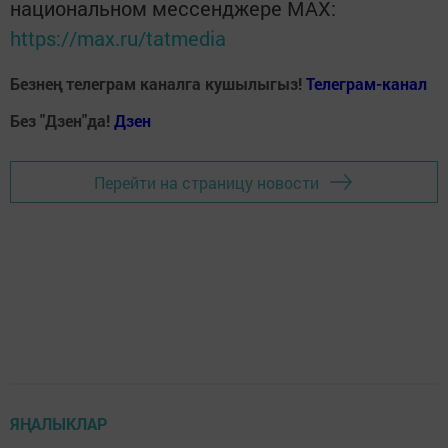
национальном мессенджере MАХ:
https://max.ru/tatmedia
Безнең телеграм каналга кушылыгыз!
Телеграм-канал
Без "Дзен"да!
Д
зен
Перейти на страницу новости
ЯҢАЛЫКЛАР