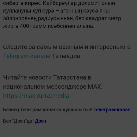
сибәргә кирәк. Кайберәүләр доломит онын
куллануны хуп күрә – агачның кәүсә яны
әйләнәсенең радиусыннан, бер квадрат метр
җиргә 400 грамм исәбеннән алына.
Следите за самым важным и интересным в
Telegram-канале
Татмедиа
Читайте новости Татарстана в
национальном мессенджере MАХ:
https://max.ru/tatmedia
Безнең телеграм каналга кушылыгыз!
Телеграм-канал
Без "Дзен"да!
Д
зен