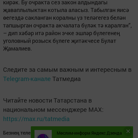
кирәк. Бу очракта сез закон алдындагы
җаваплылыктан котыла аласыз. Табыл­ган яисә
өегездә сакланган коралны үз теләгегез белән
тапшырган очракта акчалата бүләк тә каралган”,
– дип хәбәр итә район эчке эшләр бүлегенең
уголовный розыск бүлеге җитәкчесе Булат
Җамалиев.
Следите за самым важным и интересным в
Telegram-канале
Татмедиа
Читайте новости Татарстана в
национальном мессенджере MАХ:
https://max.ru/tatmedia
Безнең телеграм каналга кушылыгыз!
Телеграм-канал
Мөслим-информ Яндекс Дзенда