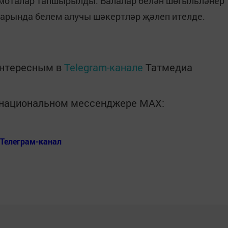
рамоталар тапшырылды. Балалар белән шөгыльләнер
ларында белем алучы шәкертләр җәлеп ителде.
интересным в
Telegram-канале
Татмедиа
в национальном мессенджере MАХ:
Телеграм-канал