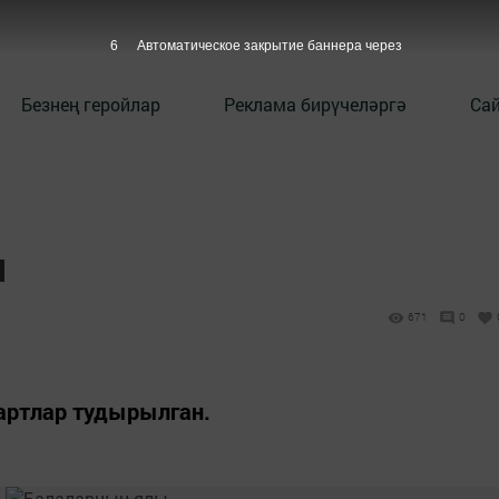
5
Автоматическое закрытие баннера через
Безнең геройлар
Реклама бирүчеләргә
Сай
ы
671
0
шартлар тудырылган.