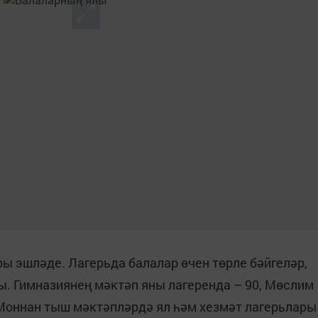
ы эшләде. Лагерьда балалар өчен төрле бәйгеләр,
. Гимназиянең мәктәп яны лагеренда – 90, Мөслим
. Моннан тыш мәктәпләрдә ял һәм хезмәт лагерьлары