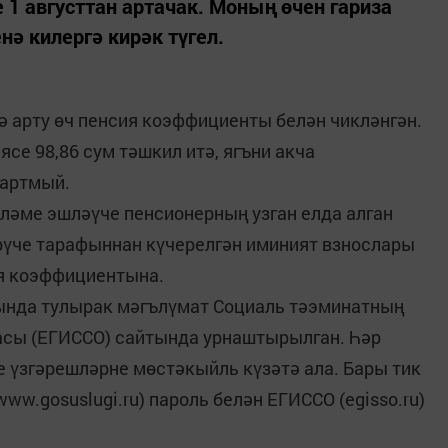
 1 августтан артачак. Моның өчен гариза
енә килергә кирәк түгел.
ә арту өч пенсия коэффициенты белән чикләнгән.
се 98,86 сум тәшкил итә, ягъни акча
 артмый.
үләме эшләүче пенсионерның узган елда алган
ирүче тарафыннан күчерелгән иминият взнослары
ия коэффициентына.
рында тулырак мәгълүмат Социаль тәэминатның
асы (ЕГИССО) сайтында урнаштырылган. Һәр
е үзгәрешләрне мөстәкыйль күзәтә ала. Бары тик
ww.gosuslugi.ru) пароль белән ЕГИССО (egisso.ru)