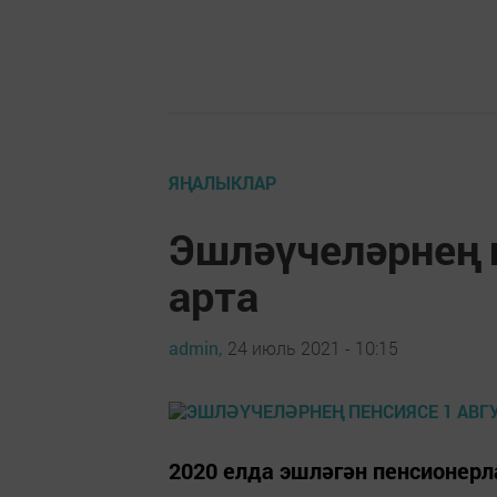
ЯҢАЛЫКЛАР
Эшләүчеләрнең п
арта
admin,
24 июль 2021 - 10:15
2020 елда эшләгән пенсионер