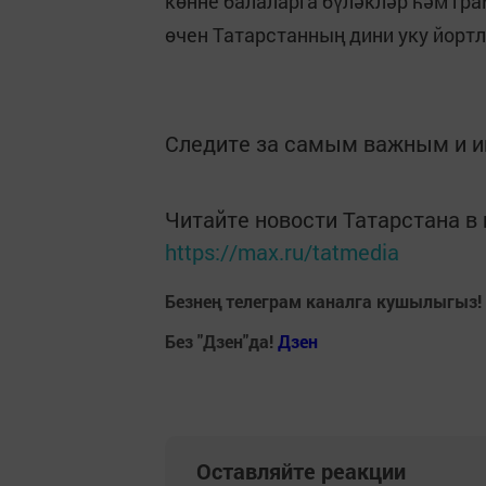
көнне балаларга бүләкләр һәм г
өчен Татарстанның дини уку йорт
Следите за самым важным и 
Читайте новости Татарстана 
https://max.ru/tatmedia
Безнең телеграм каналга кушылыгыз!
Без "Дзен"да!
Д
зен
Оставляйте реакции