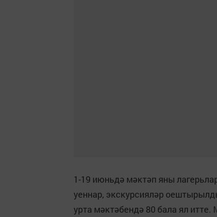
1-19 июньдә мәктәп яны лагерьлар
уеннар, экскурсияләр оештырылды
урта мәктәбендә 80 бала ял итте