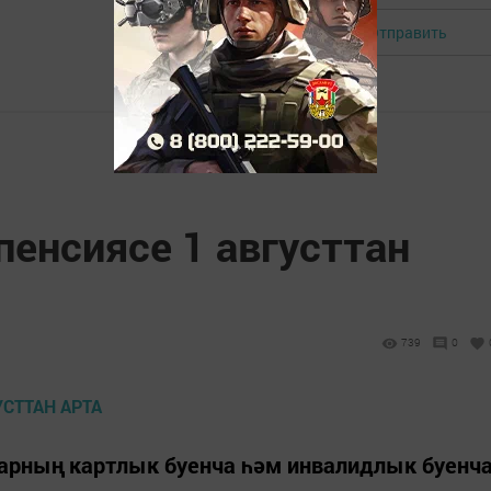
Отправить
Авторизоваться
енсиясе 1 августтан
739
0
ларның картлык буенча һәм инвалидлык буенч