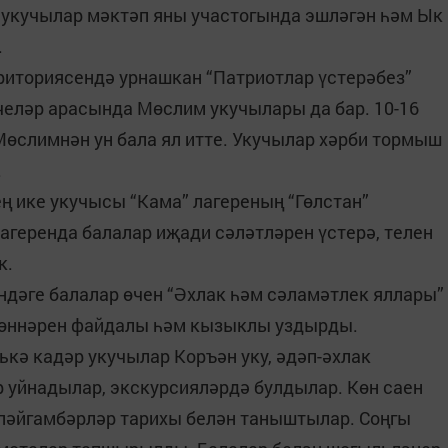
а укучылар мәктәп яны участогында эшләгән һәм Ык
.
риториясендә урнашкан “Патриотлар үстерәбез”
үчеләр арасында Мөслим укучылары да бар. 10-16
Мөслимнән ун бала ял итте. Укучылар хәрби тормыш
.
ң ике укучысы “Кама” лагереның “Гөлстан”
агеренда балалар иҗади сәләтләрен үстерә, телен
к.
ндәге балалар өчен “Әхлак һәм сәламәтлек яллары”
көннәрен файдалы һәм кызыклы уздырды.
тькә кадәр укучылар Коръән уку, әдәп-әхлак
р уйнадылар, экскурсияләрдә булдылар. Көн саен
 пәйгамбәрләр тарихы белән таныштылар. Соңгы