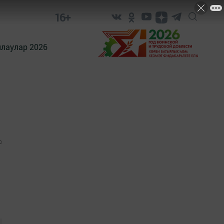
16+
лаулар 2026
0