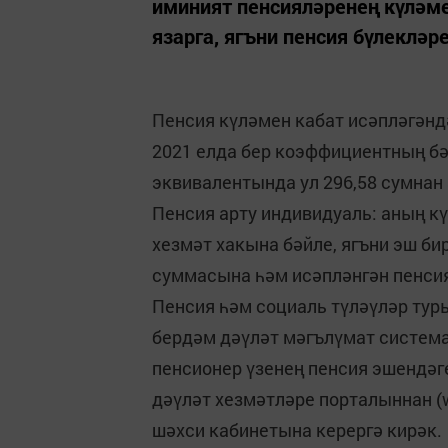
иминият пенсияләренең күләме
язарга, ягъни пенсия бүлекләр
Пенсия күләмен кабат исәпләгәнд
2021 елда бер коэффициентның бәя
эквивалентында ул 296,58 сумнан
Пенсия арту индивидуаль: аның к
хезмәт хакына бәйле, ягъни эш б
суммасына һәм исәпләнгән пенс
Пенсия һәм социаль түләүләр ту
бердәм дәүләт мәгълүмат систем
пенсионер үзенең пенсия эшендәг
дәүләт хезмәтләре порталыннан (w
шәхси кабинетына керергә кирәк.