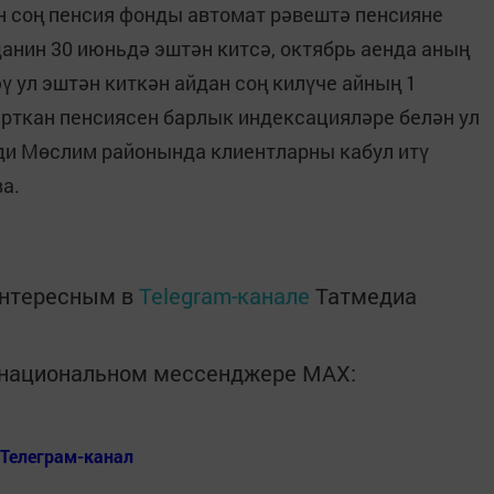
ан соң пенсия фонды автомат рәвештә пенсияне
данин 30 июньдә эштән китсә, октябрь аенда аның
ү ул эштән киткән айдан соң килүче айның 1
рткан пенсиясен барлык индексацияләре белән ул
– ди Мөслим районында клиентларны кабул итү
а.
интересным в
Telegram-канале
Татмедиа
в национальном мессенджере MАХ:
Телеграм-канал