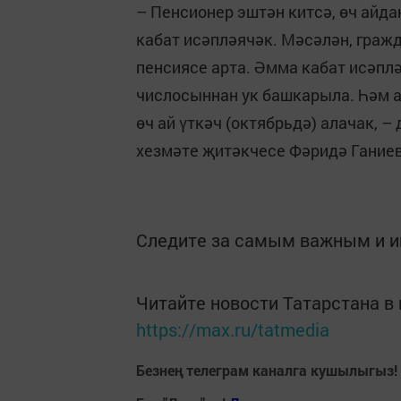
– Пенсионер эштән китсә, өч айд
кабат исәпләячәк. Мәсәлән, граж
пенсиясе арта. Әмма кабат исәплә
числосыннан ук башкарыла. Һәм а
өч ай үткәч (октябрьдә) алачак, 
хезмәте җитәкчесе Фәридә Ганиев
Следите за самым важным и 
Читайте новости Татарстана 
https://max.ru/tatmedia
Безнең телеграм каналга кушылыгыз!