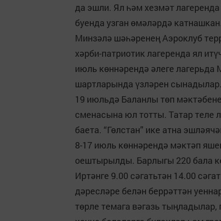
да эшли. Ял һәм хезмәт лагеренд
буенда узган өмәләрдә катнашкан
Минзәлә шәһәренең Аэроклуб тер
хәрби-патриотик лагеренда ял ит
июль көннәрендә әлеге лагерьда 
шартларында үзләрен сынадылар
19 июльдә Баланлы төп мәктәбене
сменасына юл тотты. Татар теле л
баета. “Гөлстан” ике атна эшләячә
8-17 июль көннәрендә мәктәп яше
оештырылды. Барлыгы 220 бала 
Иртәнге 9.00 сәгатьтән 14.00 сәга
дәресләре белән беррәттән уенна
төрле темага вәгазь тыңладылар,