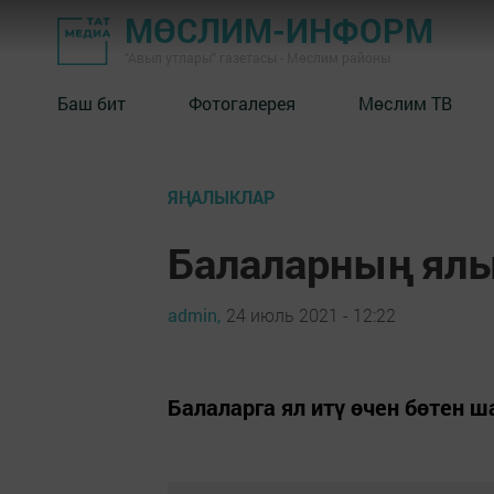
МӨСЛИМ-ИНФОРМ
"Авыл утлары" газетасы - Мөслим районы
Баш бит
Фотогалерея
Мөслим ТВ
ЯҢАЛЫКЛАР
Балаларның ял
admin,
24 июль 2021 - 12:22
Балаларга ял итү өчен бөтен 