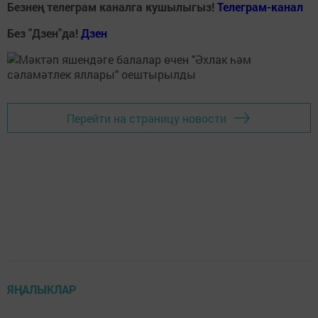
Безнең телеграм каналга кушылыгыз!
Телеграм-канал
Без "Дзен"да!
Д
зен
Перейти на страницу новости
ЯҢАЛЫКЛАР