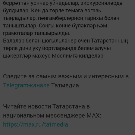
беррәттән уеннар уйнадылар, экскурсияләрдә
булдылар. Көн дә төрле темага вәгазь
тыңладылар, пәйгамбәрләрнең тарихы белән
таныштылар. Соңгы көнне бүләкләр һәм
грамоталар тапшырылды.
Балалар белән шөгыльләнер өчен Татарстанның
төрле дини уку йортларында белем алучы
шәкертләр махсус Мөслимгә килделәр.
Следите за самым важным и интересным в
Telegram-канале
Татмедиа
Читайте новости Татарстана в
национальном мессенджере MАХ:
https://max.ru/tatmedia