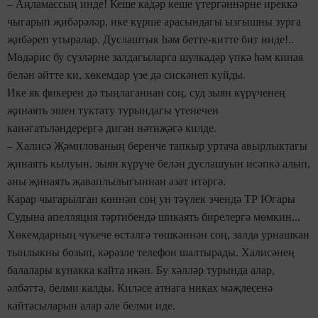
– Аңламассың инде! Кеше кадәр кеше үтергәннәрне иреккә
чыгарып җибәрәләр, ике күрше арасындагы ызгышны зурга
җибәреп утыралар. Дуслаштык һәм бетте-китте бит инде!..
Мөдәрис бу сүзләрне залдагыларга шулкадәр үпкә һәм киная
белән әйтте ки, хөкемдар үзе дә сискәнеп куйды.
Ике як фикерен дә тыңлаганнан соң, суд зыян күрүченең
җинаять эшен туктату турындагы үтенечен
канәгатьләндерергә дигән нәтиҗәгә килде.
– Халисә Җәмилованың беренче тапкыр уртача авырлыктагы
җинаять кылуын, зыян күрүче белән дуслашуын исәпкә алып,
аны җинаять җаваплылыгыннан азат итәргә.
Карар чыгарылган көннән соң ун тәүлек эчендә ТР Югары
Судына апелляция тәртибендә шикаять бирелергә мөмкин...
Хөкемдарның чүкече өстәлгә төшкәннән соң, залда урнашкан
тынлыкны бозып, кәрәзле телефон шалтырады. Халисәнең
балалары кунакка кайта икән. Бу хәлләр турында алар,
әлбәттә, белми калды. Киләсе атнага никах мәҗлесенә
кайтасыларын алар әле белми иде.