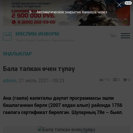
4
Автоматическое закрытие баннера через
МӨСЛИМ-ИНФОРМ
16+
"Авыл утлары" газетасы - Мөслим районы
ЯҢАЛЫКЛАР
Бала тапкан өчен түләү
admin,
21 июль 2021 - 09:23
712
0
0
Ана (гаилә) капиталы дәүләт программасы эшли
башлаганнан бирле (2007 елдан алып) районда 1756
гаиләгә сертификат бирелгән. Шуларның 78е – быел.