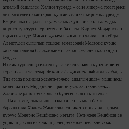
аткалый башлагач, Халисә түзмәде – өенә янкорма төзетермен
дип көзгелектә кайтарып куйган силикат кирпечкә үрелде.
Күңелендәге аңлатып булмаслык ачуны йөгәнли алмады:
кирпеч туп-туры күршесенә таба очты. Кирпеч Мөдәриснең
иңсәсенә тиде. Иңсәсе җәрәхәтләнгән ир чайкалып куйды.
Авыртудан сыгылып төшкән әзмәвердәй Мөдәрис күрше
хатыны янында бәләкәйләнеп һәм көчсезләнеп калгандай
булды.
Ике як күршенең гел-гел сүзгә килеп яшәвен күреп-ишетеп
торган озын теллеләр бу көнге фаҗиганең шаһитлары булды.
Тиз арада полиция хезмәткәрләре, ашыгыч ярдәм машинасы
килеп җитте. Мөдәрисне – район үзәк хастаханәсенә, ә
Халисәне район эчке эшләр бүлегенә алып киттеләр.
– Шәхси хуҗалыкта ике арада килеп чыккан бәхәс
барышында Халисә Җәмилова, силикат кирпеч алып, зыян
күрүче Мөдәрис Кәшбиевка ыргыта. Нәтиҗәдә Кәшбиевнең
уң як иңсә сөяге сына, иңсәнең эчке өлешенә кан сава.