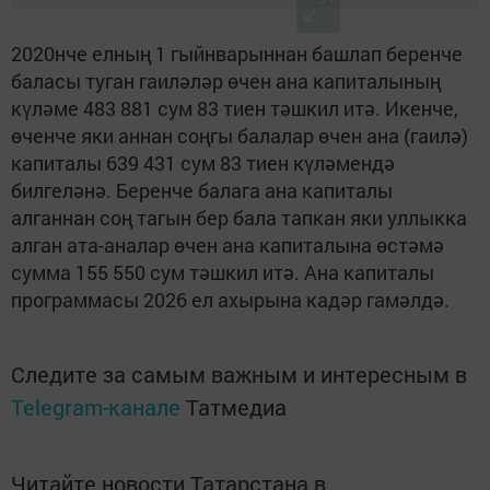
2020нче елның 1 гыйнварыннан башлап беренче
баласы туган гаиләләр өчен ана капиталының
күләме 483 881 сум 83 тиен тәшкил итә. Икенче,
өченче яки аннан соңгы балалар өчен ана (гаилә)
капиталы 639 431 сум 83 тиен күләмендә
билгеләнә. Беренче балага ана капиталы
алганнан соң тагын бер бала тапкан яки уллыкка
алган ата-аналар өчен ана капиталына өстәмә
сумма 155 550 сум тәшкил итә. Ана капиталы
программасы 2026 ел ахырына кадәр гамәлдә.
Следите за самым важным и интересным в
Telegram-канале
Татмедиа
Читайте новости Татарстана в