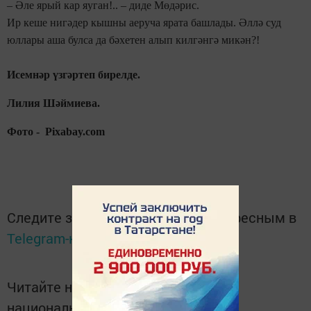
– Әле ярый кар яуган!.. – диде Мөдәрис.
Ир кеше нигәдер кышны аеруча ярата башлады. Әллә суд
юллары аша булса да бәхетен алып килгәнгә микән?!
Исемнәр үзгәртеп бирелде.
Лилия Шәймиева.
Фото - Pixabay.com
Следите за самым важным и интересным в
Telegram-канале
Татмедиа
Читайте новости Татарстана в
национальном мессенджере MАХ: