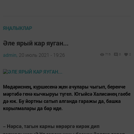
ЯҢАЛЫКЛАР
Әле ярый кар яуган...
admin,
20 июль 2021 - 19:26
715
0
2
Мөдәриснең, күршесенә җен ачулары чыгып, беренче
мәртәбә генә кычкыруы түгел. Югыйсә Халисәнең гаебе
дә юк. Бу йортны сатып алганда гаражы да, башка
корылмалары да бар иде.
– Нәрсә, тагын карны көрәргә кирәк дип