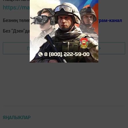
https://max.ru/tatmedia
Безнең телеграм каналга кушылыгыз!
Телеграм-канал
Без "Дзен"да!
Д
зен
Перейти на страницу новости
ЯҢАЛЫКЛАР