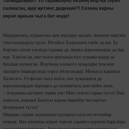
тапмадыңмы? Ул гаражыңны безнең йортка терәп
салмасаң, җир җитмәс дидеңме?! Сезнең карны
көрәп җаным чыга бит инде!
Мөдәриснең, күршесенә җен ачулары чыгып, беренче мәртәбә
генә кычкыруы түгел. Югыйсә Халисәнең гаебе дә юк. Бу
йортны сатып алганда гаражы да, башка корылмалары да бар
иде. Хактан да, ике ихата арасында кул сузымы кадәр дә
бушлык калмаган. Йортның элеккеге хуҗалары төзелеш
эшләрен башкарганда нәрсә уйлагандыр. Монысы караңгы
Халисәгә. Ут-фәлән чыга калса, ике хуҗалыкта да
корылмалардан бернәрсә дә калмаячагы көн кебек ачык.
– Ачуымны китереп торма әле! Мин салган гараж түгел! Ник
көрисең, көрәмә! Быелгы карны барыбер чистартып
бетерерлек түгел!
Мөдәрис күрше хатынның сүзләренә әллә ни игътибар
итмәде. Ике ихатаны аерып торган гаражга көрәген бәрә-бәрә
кар көрәргә тотынды. Ачуыннан карны күрше ихатага да