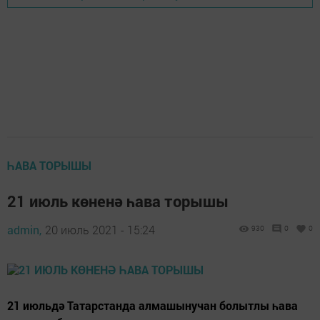
ҺАВА ТОРЫШЫ
21 июль көненә һава торышы
admin,
20 июль 2021 - 15:24
930
0
0
21 июльдә Татарстанда алмашынучан болытлы һава