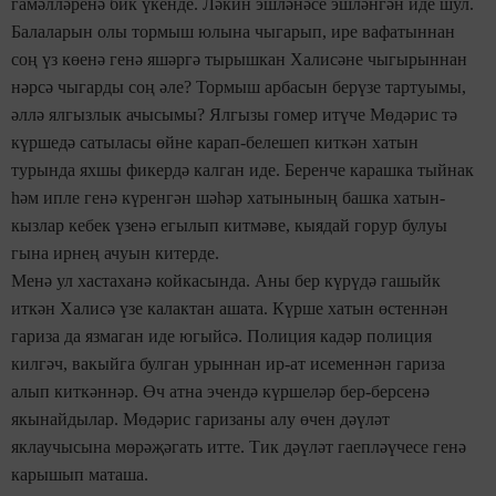
гамәлләренә бик үкенде. Ләкин эшләнәсе эшләнгән иде шул.
Балаларын олы тормыш юлына чыгарып, ире вафатыннан
соң үз көенә генә яшәргә тырышкан Халисәне чыгырыннан
нәрсә чыгарды соң әле? Тормыш арбасын берүзе тартуымы,
әллә ялгызлык ачысымы? Ялгызы гомер итүче Мөдәрис тә
күршедә сатыласы өйне карап-белешеп киткән хатын
турында яхшы фикердә калган иде. Беренче карашка тыйнак
һәм ипле генә күренгән шәһәр хатынының башка хатын-
кызлар кебек үзенә егылып китмәве, кыядай горур булуы
гына ирнең ачуын китерде.
Менә ул хастаханә койкасында. Аны бер күрүдә гашыйк
иткән Халисә үзе калактан ашата. Күрше хатын өстеннән
гариза да язмаган иде югыйсә. Полиция кадәр полиция
килгәч, вакыйга булган урыннан ир-ат исеменнән гариза
алып киткәннәр. Өч атна эчендә күршеләр бер-берсенә
якынайдылар. Мөдәрис гаризаны алу өчен дәүләт
яклаучысына мөрәҗәгать итте. Тик дәүләт гаепләүчесе генә
карышып маташа.