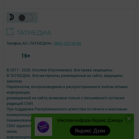
Телефон АО «ТАТМЕДИА»:
(843) 222 09 84
16+
© 2011 - 2026. Мослим (Муслюмово). Все права защищены.
© ТАТМЕДИА. Все материалы, размещенные на сайте, защищены
законом.
Перепечатка, воспроизведение и распространение в любом объеме
информации,
размещенной на сайте, возможна только с письменного согласия
редакций СМИ.
При поддержке Республиканского агентства по печати и массовым
коммуникациям.
Мөслим-информ Яндекс Дзенда
Наименование СМИ: Мөслим-информ
СМИ зарегистрировано Федеральной службой по надзору в сфере
Яндекс Дзен
связи,
информационных технологий и массовых коммуникаций