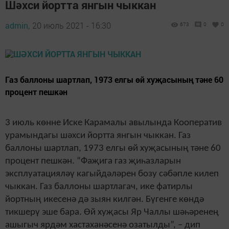
Шәхси йортта янгын чыккан
admin,
20 июль 2021 - 16:30
673
0
0
Газ баллоны шартлап, 1973 елгы өй хуҗасының тәне 60
процент пешкән
3 июль көнне Иске Карамалы авылында Кооператив
урамындагы шәхси йортта янгын чыккан. Газ
баллоны шартлап, 1973 елгы өй хуҗасының тәне 60
процент пешкән. “Фаҗига газ җиһазларын
эксплуатацияләү кагыйдәләрен бозу сәбәпле килеп
чыккан. Газ баллоны шартлагач, ике фатирлы
йортның икесенә дә зыян килгән. Бүгенге көндә
тикшерү эше бара. Өй хуҗасы Яр Чаллы шәһәренең
ашыгыч ярдәм хастаханәсенә озатылды”, – дип