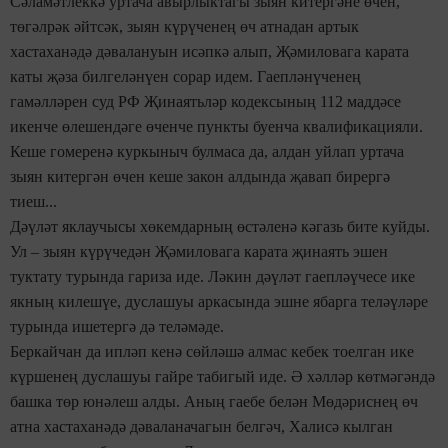
Сәламәтлеккә уртача авырлыктагы зыян китергәне өчен,
төгәлрәк әйтсәк, зыян күрүченең өч атнадан артык
хастаханәдә дәвалануын исәпкә алып, Җәмиловага карата
каты җәза билгеләнүен сорар идем. Гаепләнүченең
гамәлләрен суд РФ Җинаятьләр кодексының 112 маддәсе
икенче өлешендәге өченче пункты буенча квалификацияли.
Кеше гомеренә куркыныч булмаса да, алдан уйлап уртача
зыян китергән өчен кеше закон алдында җавап бирергә
тиеш...
Дәүләт яклаучысы хөкемдарның өстәленә кәгазь бите куйды.
Ул – зыян күрүчедән Җәмиловага карата җинаять эшен
туктату турында гариза иде. Ләкин дәүләт гаепләүчесе ике
якның килешүе, дуслашуы аркасында эшне ябарга теләүләре
турында ишетергә дә теләмәде.
Беркайчан да ипләп кенә сөйләшә алмас кебек тоелган ике
күршенең дуслашуы гайре табигый иде. Ә хәлләр көтмәгәндә
башка төр юнәлеш алды. Аның гаебе белән Мөдәриснең өч
атна хастаханәдә дәваланачагын белгәч, Халисә кылган