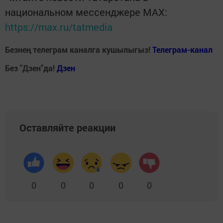
национальном мессенджере MАХ:
https://max.ru/tatmedia
Безнең телеграм каналга кушылыгыз!
Телеграм-канал
Без "Дзен"да!
Д
зен
Оставляйте реакции
0
0
0
0
0