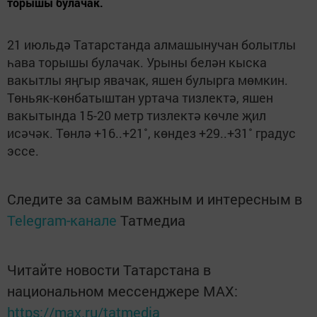
торышы булачак.
21 июльдә Татарстанда алмашынучан болытлы
һава торышы булачак. Урыны белән кыска
вакытлы яңгыр явачак, яшен булырга мөмкин.
Төньяк-көнбатыштан уртача тизлектә, яшен
вакытында 15-20 метр тизлектә көчле җил
исәчәк. Төнлә +16..+21˚, көндез +29..+31˚ градус
эссе.
Следите за самым важным и интересным в
Telegram-канале
Татмедиа
Читайте новости Татарстана в
национальном мессенджере MАХ:
https://max.ru/tatmedia