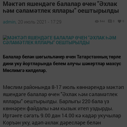
Мәктәп яшендәге балалар өчен "Әхлак
һәм сәламәтлек яллары" оештырылды
admin,
20 июль 2021 - 17:29
644
0
0
Балалар белән шөгыльләнер өчен Татарстанның төрле
дини уку йортларында белем алучы шәкертләр махсус
Мөслимгә килделәр.
Мөслим районында 8-17 июль көннәрендә мәктәп
яшендәге балалар өчен "Әхлак һәм сәламәтлек
яллары" оештырылды. Барлыгы 220 бала үз
көннәрен файдалы һәм кызык итеп уздырды.
Иртәнге сәгать 9.00 дан 14.00 кә кадәр укучылар
Коръән уку, әдәп-әхлак дәресләре белән