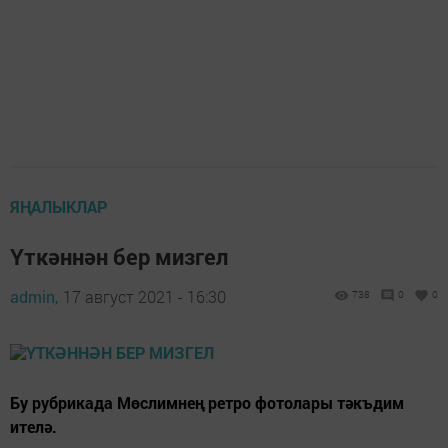
ЯҢАЛЫКЛАР
Үткәннән бер мизгел
admin,
17 август 2021 - 16:30
738
0
0
Бу рубрикада Мөслимнең ретро фотолары тәкъдим
ителә.