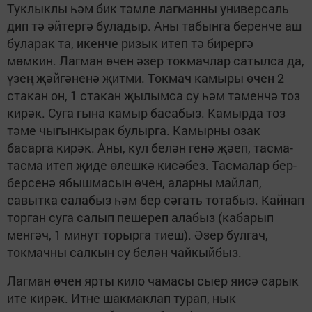
Туклыклы һәм бик тәмле лагманны универсаль
дип тә әйтергә буладыр. Аны табынга беренче аш
буларак та, икенче ризык итеп тә бирергә
мөмкин. Лагман өчен әзер токмачлар сатылса да,
үзең җәйгәненә җитми. Токмач камыры өчен 2
стакан он, 1 стакан җылымса су һәм тәменчә тоз
кирәк. Суга гына камыр басабыз. Камырда тоз
тәме чыгынкырак булырга. Камырны озак
басарга кирәк. Аны, кул белән генә җәеп, тасма-
тасма итеп җиде өлешкә кисәбез. Тасмалар бер-
берсенә ябышмасын өчен, аларны майлап,
савытка салабыз һәм бер сәгать тотабыз. Кайнап
торган суга салып пешереп алабыз (кабарып
менгәч, 1 минут торырга тиеш). Әзер булгач,
токмачны салкын су белән чайкыйбыз.
Лагман өчен ярты кило чамасы сыер яисә сарык
ите кирәк. Итне шакмаклап турап, нык