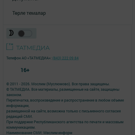
Төрле темалар
Телефон АО «ТАТМЕДИА»:
(843) 222 09 84
16+
© 2011 - 2026. Мослим (Муслюмово). Все права защищены.
© ТАТМЕДИА. Все материалы, размещенные на сайте, защищены
законом.
Перепечатка, воспроизведение и распространение в любом объеме
информации,
размещенной на сайте, возможна только с письменного согласия
редакций СМИ.
При поддержке Республиканского агентства по печати и массовым
коммуникациям.
Наименование СМИ: Мөслим-информ