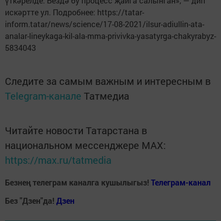
үткәрелде. Бездә бу процесс җайга салынган», — дип
искәртте ул. Подробнее: https://tatar-
inform.tatar/news/science/17-08-2021/ilsur-adiullin-ata-
analar-lineykaga-kil-ala-mma-privivka-yasatyrga-chakyrabyz-
5834043
Следите за самым важным и интересным в
Telegram-канале
Татмедиа
Читайте новости Татарстана в
национальном мессенджере MАХ:
https://max.ru/tatmedia
Безнең телеграм каналга кушылыгыз!
Телеграм-канал
Без "Дзен"да!
Д
зен