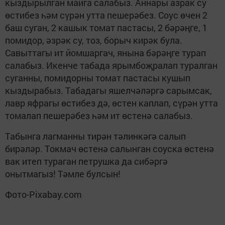
кыздырылган майга салабыз. Аннары азрак су
өстибез һәм сүрән утта пешерәбез. Соус өчен 2
баш суган, 2 кашык томат пастасы, 2 бәрәңге, 1
помидор, әзрәк су, тоз, борыч кирәк була.
Савыттагы ит йомшаргач, янына бәрәңге турап
салабыз. Икенче табада ярымбоҗралап туралган
суганны, помидорны томат пастасы кушып
кыздырабыз. Табадагы яшелчәләргә сарымсак,
лавр яфрагы өстибез дә, өстен каплап, сүрән утта
томалап пешерәбез һәм ит өстенә салабыз.
Табынга лагманны тирән тәлинкәгә салып
бирәләр. Токмач өстенә салынган соуска өстенә
вак итеп тураган петрушка да сибәргә
онытмагыз! Тәмле булсын!
Фото-Pixabay.com