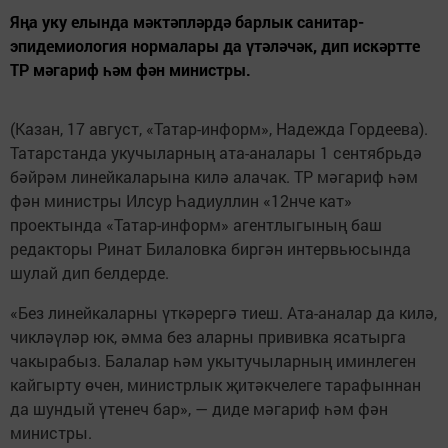
Яңа уку елында мәктәпләрдә барлык санитар-
эпидемиология нормалары да үтәләчәк, дип искәртте
ТР мәгариф һәм фән министры.
(Казан, 17 август, «Татар-информ», Надежда Гордеева).
Татарстанда укучыларның ата-аналары 1 сентябрьдә
бәйрәм линейкаларына килә алачак. ТР мәгариф һәм
фән министры Илсур Һадиуллин «12нче кат»
проектында «Татар-информ» агентлыгының баш
редакторы Ринат Билаловка биргән интервьюсында
шулай дип белдерде.
«Без линейкаларны үткәрергә тиеш. Ата-аналар да килә,
чикләүләр юк, әмма без аларны прививка ясатырга
чакырабыз. Балалар һәм укытучыларның иминлеген
кайгырту өчен, министрлык җитәкчелеге тарафыннан
да шундый үтенеч бар», — диде мәгариф һәм фән
министры.