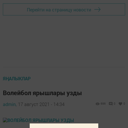
Перейти на страницу новости
ЯҢАЛЫКЛАР
Волейбол ярышлары узды
admin,
17 август 2021 - 14:34
696
0
0