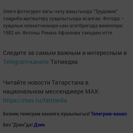
Әлеге фотосурәт язгы чәчү вакытында “Трудовик”
тәҗрибә-җитештерү хуҗалыгында ясалган. Фотода –
хуҗалык хезмәтчәннәре һәм агитбригада вәкилләре.
1982 ел. Фотоны Римма Афзалова тәкъдим итте.
Следите за самым важным и интересным в
Telegram-канале
Татмедиа
Читайте новости Татарстана в
национальном мессенджере MАХ:
https://max.ru/tatmedia
Безнең телеграм каналга кушылыгыз!
Телеграм-канал
Без "Дзен"да!
Д
зен