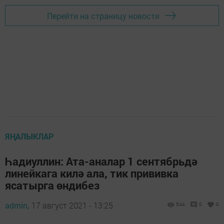
Перейти на страницу новости
ЯҢАЛЫКЛАР
Һадиуллин: Ата-аналар 1 сентябрьдә
линейкага килә ала, тик прививка
ясатырга өндибез
admin,
17 август 2021 - 13:25
544
0
0