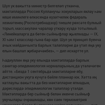
Шул ук вакытта министр билгеләп үткәнчә,
мәктәпләрдә Россия Кулланучы хокукларын яклау һәм
кеше иминлеге өлкәсендә күзәтчелек федераль
хезмәтенең (Роспотребнадзор) тиешле рөхсәте булмый
торып, массакүләм чаралар үткәрү күздә тотылмый.
«Линейкаларга да бөтен сыйныфлар җыелмады — IX,
XI һәм I класслар гына бар иде. Шул ук принцип буенча
ачык мәйданчыкта барлык таләпләрне дә үтәп яңа уку
елын башлап җибәрәчәкбез», — дип искәртте ул.
Һадиуллин яңа уку елында мәктәпләрдә барлык
санитар-эпидемиология нормаларының да үтәләчәген
әйтте. «Бездә 1 сентябрьдә мәктәпләрне ябу,
дистанцион укуга күчүгә бәйле планнар юк. Хәтта иң
катлаулы вакытта да без мәктәпләрне япмадык,
дәресләрдә эпидемиологик таләпләр үтәлде.
Мәктәпләрдә бер сыйныф белән икенче сыйныф
укучылары очрашмады, көн саен термометрия