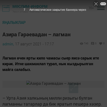
МӨСЛИМ-ИНФОРМ
16+
6
Автоматическое закрытие баннера через
"Авыл утлары" газетасы - Мөслим районы
ЯҢАЛЫКЛАР
Азира Гәрәевадан – лагман
admin,
17 август 2021 - 17:17
740
0
0
Лагман өчен ярты кило чамасы сыер яисә сарык ите
кирәк. Итне шакмаклап турап, нык кыздырылган
майга салабыз.
– Урта Азия халкының милли ризыгы булган
лагманны татарлар да бик яратып пешерә хәзер.