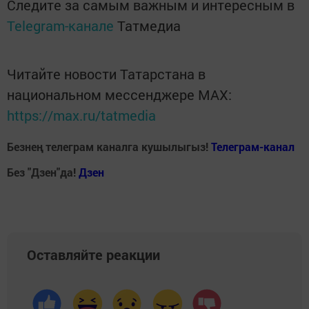
Следите за самым важным и интересным в
Telegram-канале
Татмедиа
Читайте новости Татарстана в
национальном мессенджере MАХ:
https://max.ru/tatmedia
Безнең телеграм каналга кушылыгыз!
Телеграм-канал
Без "Дзен"да!
Д
зен
Оставляйте реакции