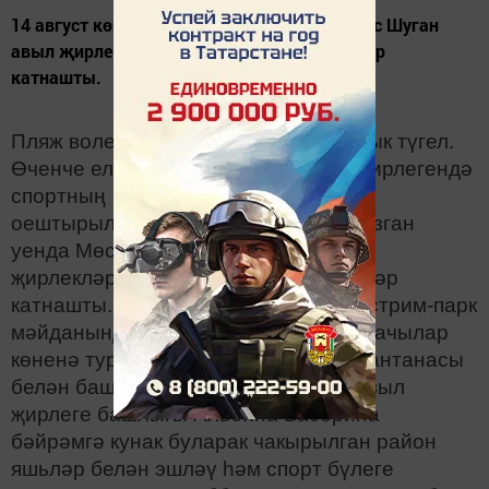
14 август көнне узган уенда Мөслим һәм Рус Шуган
авыл җирлекләреннән укучылар һәм яшьләр
катнашты.
Пляж волейболы Мөслим өчен яңалык түгел.
Өченче ел рәттән Рус Шуган авыл җирлегендә
спортның әлеге төре буенча бәйге
оештырылып килә. 14 август көнне узган
уенда Мөслим һәм Рус Шуган авыл
җирлекләреннән укучылар һәм яшьләр
катнашты. Чара авылда ясалачак экстрим-парк
мәйданында узды. Бәйге Физкультурачылар
көненә туры килде. Чара бүләкләү тантанасы
белән башланып китте. Рус Шуган авыл
җирлеге башлыгы Альбина Басорина
бәйрәмгә кунак буларак чакырылган район
яшьләр белән эшләү һәм спорт бүлеге