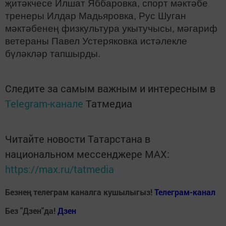
җитәкчесе Илшат Яббаровка, спорт мәктәбе
тренеры Илдар Мадьяровка, Рус Шуган
мәктәбенең физкультура укытучысы, мәгариф
ветераны Павел Устеряковка истәлекле
бүләкләр тапшырды.
Следите за самым важным и интересным в
Telegram-канале
Татмедиа
Читайте новости Татарстана в
национальном мессенджере MАХ:
https://max.ru/tatmedia
Безнең телеграм каналга кушылыгыз!
Телеграм-канал
Без "Дзен"да!
Д
зен