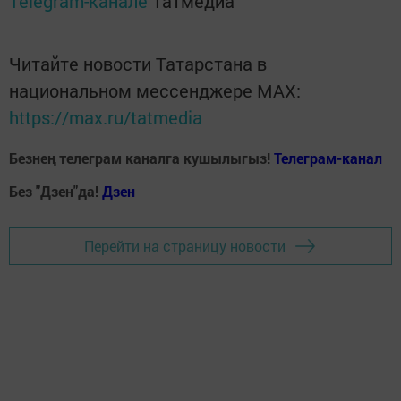
Telegram-канале
Татмедиа
Читайте новости Татарстана в
национальном мессенджере MАХ:
https://max.ru/tatmedia
Безнең телеграм каналга кушылыгыз!
Телеграм-канал
Без "Дзен"да!
Д
зен
Перейти на страницу новости