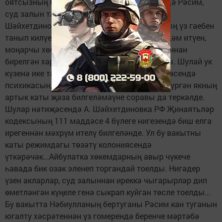
оятсызның бите – барабан каешы! – диде дә Рәсим,
суд залын ташлап чыгып китте...– Айбулат
Шәйхетдиновка җәза билгеләгәндә, суд аның үз гаебен
танып килүен, җинаять эшен тикшерүдә ярдәм итүен,
моңарчы хөкемгә тартылмавын, эш урыныннан
бирелгән характеристиканы да исәпкә алды. Шулай ук
күзенә ике тапкыр ясалган операция нәтиҗәсендә
психикасында тайпылышлар булуы, зыян күргән якның
артык каты җәза билгеләмәүне соравы да теркәлде.
Шулар нәтиҗәсендә А. Шәйхетдиновка РФ Җинаятьләр
кодексының 111 маддәсе 4 бүлеге нигезендә биш елга
ирегеннән мәхрүм ителү билгеләнде. Ул бу вакытны
каты режимдагы төзәтү колониясендә
үткәрәчәк...Айбулатка хөкемдарның авыр чүкече
һавада бик озак эленеп торгандай тоелды. Нигәдер
үзен акларлар, суд залыннан иреккә чыгарырлар дип
өметләнгән күңеле генә сыкрап куйган төсле тоелды...
Бу вакытта Нәбиулланың бертуганы Рәсим кан туганын
югалту хәсрәтеннән үз гомерендә беренче мәртәбә