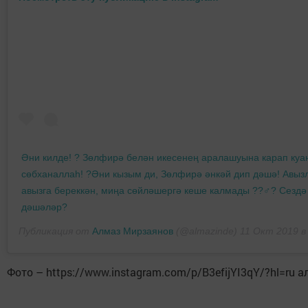
Әни килде! ? Зөлфирә белән икесенең аралашуына карап куа
сөбханаллаһ! ?Әни кызым ди, Зөлфирә әнкәй дип дәшә! Авыз
авызга береккән, миңа сөйләшергә кеше калмады ??‍♂️? Сездә
дәшәләр?
Публикация от
Алмаз Мирзаянов
(@almazinde)
11 Окт 2019 в
Фото – https://www.instagram.com/p/B3efijYI3qY/?hl=ru 