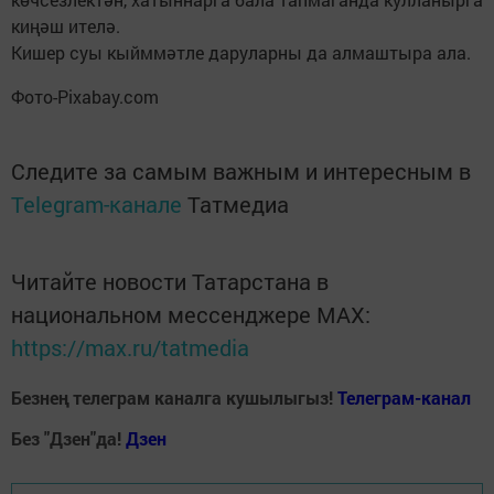
киңәш ителә.
Кишер суы кыйммәтле даруларны да алмаштыра ала.
Фото-Pixabay.com
Следите за самым важным и интересным в
Telegram-канале
Татмедиа
Читайте новости Татарстана в
национальном мессенджере MАХ:
https://max.ru/tatmedia
Безнең телеграм каналга кушылыгыз!
Телеграм-канал
Без "Дзен"да!
Д
зен