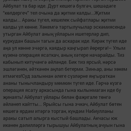
Айбулат та бар иде. Дүрт кешегә бүлгәч, шешәдәге
“көлдергеч” тел очына да җитми калды...Җитми
калды... Аракы түгел, кешелек сыйфатлары җитми
калды ул көнне. Хөкемгә тартылучылар эскәмиясендә
утырган Айбулат аның уйларын ишетерләр дип,
куркудан башын тагын да аскарак иде. Кирәк түгел иде
аңа ул көнне эчәргә, каядыр каңгырап йөрергә!– Улым
күзенә операция ясаткач, аның хәтере начарайды. Тиз
кабынып китүчәнгә әйләнде. Бик тиз ярсый, нәрсә
эшләгәнен, әйткәнен аңлап бетерми. Зинһар, аны хөкем
итмәгез!Суд залыннан әлеге сүзләрне яңгыраткан
ананы тынычландыру мөмкин түгел иде. Гәрчә күзгә
операция ясату аркасында гына кылынмаган иде бу
җинаять! Айбулат уйлары белән фаҗигале төнгә
әйләнеп кайтты... Ярыйсы гына эчкәч, Айбулат бөтен
кешегә ярдәм итәргә торган, күндәм Нәбиулланы
аракы сатып алырга кыстый башлады. Акчасы юк
икәнен дәлилләргә тырышуы Айбулатның ачуын гына