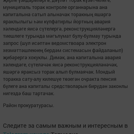
муниципаль торак контроле органнарына ана
капиталына сатып алыначак торакның яшәргә
яраклылыгы һәм күпфатирлы йортның авария
хәлендәге яисә сүтелергә, реконструкцияләнергә
тиешлеге турында мәгълүмат булу-булмау турында
запрос (шул исәптән ведомствоара электрон
хезмәттәшлекнең бердәм системасын файдаланып)
җибәрергә хокуклы. Димәк, ана капиталына авария
хәлендәге, сүтеләчәк яисә реконструкцияләнәчәк,
яшәргә яраксыз торак алып булмаячак. Мондый
торакка сату-алу килешүе төзегән очракта пенсия
бүлеге ана капиталы средстволарын бирүдән законлы
нигездә баш тартачак.
Район прокуратурасы.
Следите за самым важным и интересным в