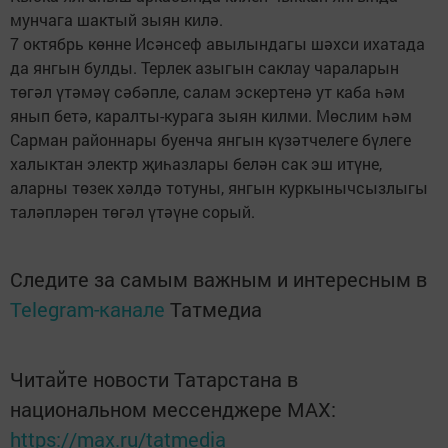
мунчага шактый зыян килә.
7 октябрь көнне Исәнсеф авылындагы шәхси ихатада
да янгын булды. Терлек азыгын саклау чараларын
төгәл үтәмәү сәбәпле, салам эскертенә ут каба һәм
янып бетә, каралты-курага зыян килми. Мөслим һәм
Сарман районнары буенча янгын күзәтчелеге бүлеге
халыктан электр җиһазлары белән сак эш итүне,
аларны төзек хәлдә тотуны, янгын куркынычсызлыгы
таләпләрен төгәл үтәүне сорый.
Следите за самым важным и интересным в
Telegram-канале
Татмедиа
Читайте новости Татарстана в
национальном мессенджере MАХ:
https://max.ru/tatmedia