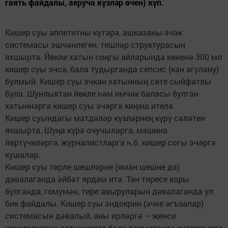
гаять файдалы, аеруча күзләр өчен) күп.
Кишер суы аппетитны күтәрә, ашказаны-эчәк
системасы эшчәнлеген, тешләр структурасын
яхшырта. Йөкле хатын соңгы айларында көненә 300 мл
кишер суы эчсә, бала тудырганда сепсис (кан агулану)
булмый. Кишер суы эчкән хатынның сөте сыйфатлы
була. Шунлыктан йөкле һәм имчәк баласы булган
хатыннарга кишер суы эчәргә киңәш ителә.
Кишер суындагы матдәләр күзләрнең күрү сәләтен
яхшырта. Шуңа күрә очучыларга, машина
йөртүчеләргә, журналистларга һ.б. кишер согы эчәргә
кушалар.
Кишер суы төрле шешләрне (яман шешне дә)
дәвалаганда әйбәт ярдәм итә. Тән тиресе коры
булганда, гомумән, тире авыруларын дәвалаганда ул
бик файдалы. Кишер суы эндокрин (эчке әгъзалар)
системасын дәвалый, аны ирләргә – җенси
көчсезлектән, хатыннарга бала тапмаганда кулланырга