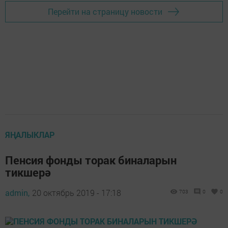
Перейти на страницу новости
ЯҢАЛЫКЛАР
Пенсия фонды торак биналарын
тикшерә
admin,
20 октябрь 2019 - 17:18
703
0
0