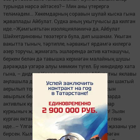
турында нәрсә әйтәсез?– Мин аны үтерергә
теләмәдем... Хөкемдарның соравын шулай кыска гына
җаваплады Айбулат. Судка аның укытучысы да килгән
иде.–Җәмгыятьтән изоляцияләмичә дә, Айбулат
Шәйхетдиновны төзәтергә була, дип ышанам. Укыган
вакытта тыныч, тәртипле, һәрвакыт ярдәмгә килергә
әзер торучы, җәмәгать эшләрендә актив катнашучы,
беркем белән дә тавышка кермәгән малайның шушы
дәрәҗәдә үзгәрә алуы мөмкин түгел. Бу ниндидер хата
гына, – диде ул.Класс җитәкчесенең Айбулатны яклавы
аңлашыла да. Кечкенәдән классташларыннан шактый
аерылып тора Айбулат. Мәктәп программасын
авырлык белән үзләштерсә дә, башка чараларда
активлык күрсәтә. Ләкин мәктәптәге уңышлар
куркыныч җинаятьне сызып ата алмый шул! Зыян
күргән яктан Нәбиулланың бертуганы Рәсим генә
иде...– Үлгән артыннан үлеп булмый, Ходай җәзаны үзе
бирсен. Кылган гамәле өчен ихластан үкенмәгән