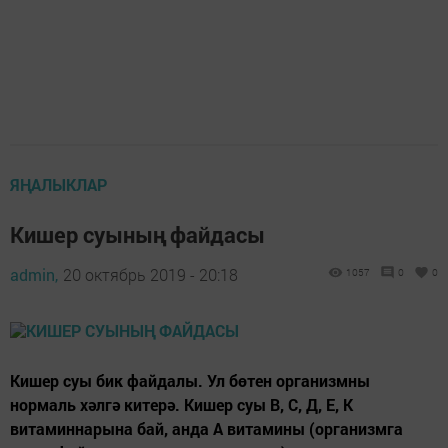
ЯҢАЛЫКЛАР
Кишер суының файдасы
admin,
20 октябрь 2019 - 20:18
1057
0
0
Кишер суы бик файдалы. Ул бөтен организмны
нормаль хәлгә китерә. Кишер суы В, С, Д, Е, К
витаминнарына бай, анда А витамины (организмга