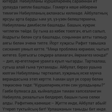
китерде. Нәбиулланы күршеләренең сараеннан ит
урлауда гаепли башлады. Гомергә кеше әйберенә
тимәгән Нәбиулланың акланасы килмәде. Айбулатның
ярсуы арта барды һәм ул, үз-үзен белештермичә,
Нәбиулланы дөмбәсли башлады. Башын, күкрәк
читлеген төйде. Бу гына аз кебек тоелгач, егып салып,
йодрыгы белән суга башлады, соңыннан алты тапкыр
аягы белән эченә типте. Йорт хуҗасы Рәфит тавышка
сискәнеп уянып китте. “Миңа проблема кирәкми, чыгып
китегез. Буегызгы сеңдерә аламагач, йөрмәгез монда!”
– дип, ир-егетләрне урамга куып чыгарды. Тарткалаш,
сугыш алай гына туктамады. Айбулат, бераз ушына
килгән Нәбиулланы төрткәләп, хуҗаның иске мунча
верандасына этеп кертте. Һаман шул ук сорау белән
теңкәсенә тиде: “Күршеләрнең итен син урладыңмы?”
Гаебе булмаса да, кыйналудан тәмам хәлсезләнгән
Нәбиулла, ризалыгын белдереп, башын гына селки
алды. Рәфитнең каенише:– Җитте инде, Айбулат абый!
Үтереп туктыйсың бит! Урлашканын таныды бит инде.