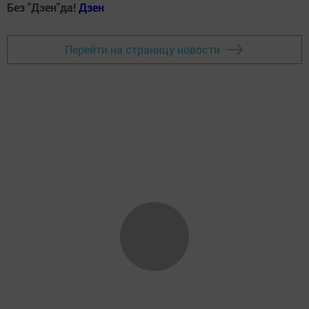
Без "Дзен"да!
Д
зен
Перейти на страницу новости