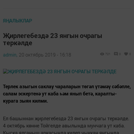
ЯҢАЛЫКЛАР
Җирлегебездә 23 янгын очрагы
теркәлде
admin,
20 октябрь 2019 - 16:18
721
0
0
Терлек азыгын саклау чараларын төгәл үтәмәү сәбәпле,
салам эскертенә ут каба һәм янып бетә, каралты-
курага зыян килми.
Ел башыннан җирлегебездә 23 янгын очрагы теркәлде.
4 октябрь көнне Тойгелде авылында мунчага ут каба.
Кыска ялганыш аркасында килеп чыккан янгында