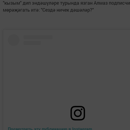
"кызым" дип эндәшүләре турында язган Алмаз подписч
мөрәҗәгать итә: "Сездә ничек дәшәләр?"
Посмотреть эту публикацию в Instagram