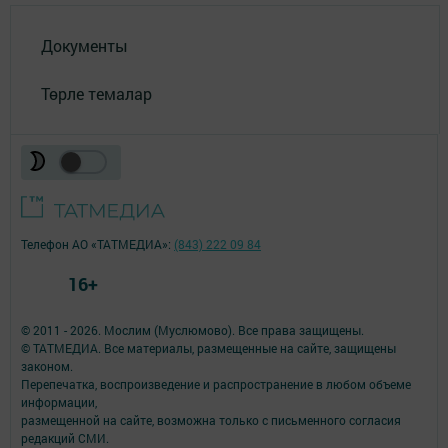
Документы
Төрле темалар
Телефон АО «ТАТМЕДИА»:
(843) 222 09 84
16+
© 2011 - 2026. Мослим (Муслюмово). Все права защищены.
© ТАТМЕДИА. Все материалы, размещенные на сайте, защищены
законом.
Перепечатка, воспроизведение и распространение в любом объеме
информации,
размещенной на сайте, возможна только с письменного согласия
редакций СМИ.