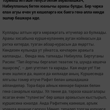
Тормыш иптәше Гөлүсә белән аерылышкач,
Нәбиулланың бөтен юанычы аракы булды. Бер чәркә
елан агуы өчен ул кешеләргә юк бәягә генә әллә нинди
эшләр башкара иде.
Куллары алтын иргә мөрәҗәгать итүчеләр аз булмады.
Аракы хисабына күрше-күләннең ауган коймасын да
рәткә китерде, тузган абзар-курасын да яңартты.
Көндезен кулында ут уйнатса, кичләрен аракыга
капланды... Өендә ямь тапмады Нәбиулла. Бертуганы
Рәсим: “Төп йортны бергәләп төзәтик тә, шунда кешечә
яшәрсең”, – дип үгетләп тә карады. Кая инде ул! Үзе
өчен эшлисе дә, яшисе дә килмәде аның. Күршесендә
ялгызы гомер итүче Рәфит белән шешәдәшкә
әйләнделәр. Тора-бара айнык көннәре бармак белән
генә санарлык калды. Ул төнне дә, тәрәзә кашагалары
ясаган өчен “түләнгән” бер шешә аракысын кыстырып,
күршесенә юнәлде. Анда Рәфитнең каенише, аръяк
урамда яшәүче сәрхүш Мөнир, терәлеп торган күршесе