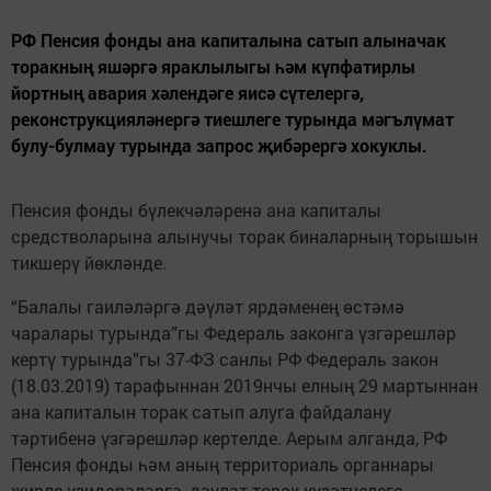
РФ Пенсия фонды ана капиталына сатып алыначак
торакның яшәргә яраклылыгы һәм күпфатирлы
йортның авария хәлендәге яисә сүтелергә,
реконструкцияләнергә тиешлеге турында мәгълүмат
булу-булмау турында запрос җибәрергә хокуклы.
Пенсия фонды бүлекчәләренә ана капиталы
средстволарына алынучы торак биналарның торышын
тикшерү йөкләнде.
“Балалы гаиләләргә дәүләт ярдәменең өстәмә
чаралары турында”гы Федераль законга үзгәрешләр
кертү турында”гы 37-ФЗ санлы РФ Федераль закон
(18.03.2019) тарафыннан 2019нчы елның 29 мартыннан
ана капиталын торак сатып алуга файдалану
тәртибенә үзгәрешләр кертелде. Аерым алганда, РФ
Пенсия фонды һәм аның территориаль органнары
җирле үзидарәләргә, дәүләт торак күзәтчелеге,