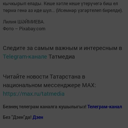
кычкырып елады. Кеше хәтле кеше үтерүчегә биш ел
төрмә генә аз иде шул... (Исемнәр үзгәртелеп бирелде).
Лилия ШӘЙМИЕВА.
Фото – Pixabay.com
Следите за самым важным и интересным в
Telegram-канале
Татмедиа
Читайте новости Татарстана в
национальном мессенджере MАХ:
https://max.ru/tatmedia
Безнең телеграм каналга кушылыгыз!
Телеграм-канал
Без "Дзен"да!
Д
зен