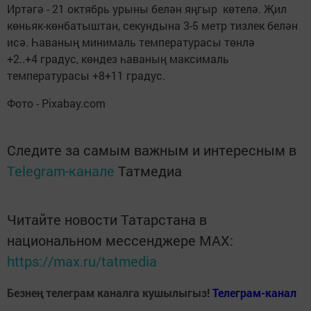
Иртәгә - 21 октябрь урыны белән яңгыр көтелә. Җил
көньяк-көнбатыштан, секундына 3-5 метр тизлек белән
исә. Һаваның минималь температурасы төнлә
+2..+4 градус, көндез һаваның максималь
температурасы +8+11 градус.
Фото - Pixabay.com
Следите за самым важным и интересным в
Telegram-канале
Татмедиа
Читайте новости Татарстана в
национальном мессенджере MАХ:
https://max.ru/tatmedia
Безнең телеграм каналга кушылыгыз!
Телеграм-канал