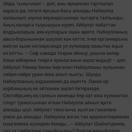
Әйдә, тынычлан! – дип, аны җиңеннән тарткалап
караса да, тегесе ярсуын баса алмады.Нәбиулла
калкынып, мунча верандасыннан чыгарга талпынды.
Аның качарга тырышуын күреп, Айбулат кабаттан
йодрыкларын, аяк-кулларын эшкә җикте. Нәбиулланың
авыз-борыныннан шаулап кан китте, эчке органнарына
килгән зыян нәтиҗәсендә ул күпмедер вакытка аңын
югалтты. – Саф һавада тизрәк айныр, ушына килер.
Кеше әйберенә тияргә ярамаганын аңлагандыр! – дип,
Айбулат Мөнир белән бергәләп Нәбиулланы кулыннан
сөйри-сөйри урам якка алып чыкты. Шунда
Нәбиулланың эндәшкәнен дә ишетте. Ләкин ир
корбанының ни әйткәнен аңлап бетермәде.
Сентябрьнең иң салкын көнендә бер кат юка күлмәктән,
спорт трикосыннан яткан Нәбиулла айнып җитә
алмады шул. Айбулат теләгәнчә, кылган гамәленә
үкенә дә алмады. Нәбиулла алган тән җәрәхәтләреннән
мәңгелеккә күзләрен йомды...– Айбулат Шәйхетдинов,
сез үз гаебегезне таныйсызмы? Булган вакыйгалар