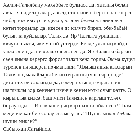
Хәлил-Галиябану мәхәббәте булмаса да, хатыны белән
әйбәт яшәделәр алар, авылда төпләнеп, берсеннән-берсе
чибәр ике кыз үстерделәр, югары белем алганнарын
көтеп тордылар да, икесен дә кияүгә биреп, әби-бабай
булып та куйдылар. Талия дә, Яр Чаллыга урнашып,
кияүгә чыкты, ике малай үстерде. Белде ул аның кайда
эшләгәнен дә, ни хәлдә яшәгәнен дә. Яр Чаллыга барган
саен янына керергә форсат эзләп кенә торды. Әмма күңел
түренең иң яшерен почмагында “Язмыш аның кызларын
Талиянең малайлары белән очраштырмаса ярар иде”
дигән теләк сакланды да, гомер юлында очраган иң
шатлыклы һәр көненең икенче көнен коты очып көтте. Ә
кырынлык килсә, баш миен Талиянең каргыш теләге
бораулады... “Иң ак көнең иң кара көнгә әйләнсен!” Һәм
меңенче кат бер сорау сызып үтте: “Шушы микән? Әллә
шушы микән?”
Сабырхан Латыйпов.