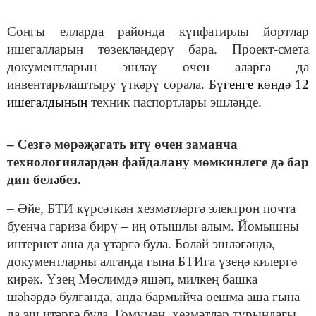
Соңгы елларда районда күпфатирлы йортлар
ишегалларын төзекләндерү бара. Проект-смета
документларын эшләү өчен аларга да
инвентарьлаштыру үткәрү сорала. Бү
генге к
ө
нд
ә
12
ишегалдының
техник паспортлары эшләнде.
– Сезгә мөрәҗәгать итү өчен заманча
технологияләрдән файдалану мөмкинлеге дә бар
дип беләбез.
– Әйе, БТИ күрсәткән хезмәтләргә электрон почта
буенча гариза бирү – иң отышлы алым. Йомышны
интернет аша да үтәргә була. Болай эшләгәндә,
документларны алганда гына БТИга үзеңә килергә
кирәк. Үзең Мөслимдә яшәп, милкең башка
шәһәрдә булганда, анда бармыйча оешма аша гына
да эш итәргә була. Гомумән, хезмәтләр турындагы