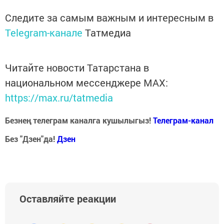
Следите за самым важным и интересным в
Telegram-канале
Татмедиа
Читайте новости Татарстана в
национальном мессенджере MАХ:
https://max.ru/tatmedia
Безнең телеграм каналга кушылыгыз!
Телеграм-канал
Без "Дзен"да!
Д
зен
Оставляйте реакции