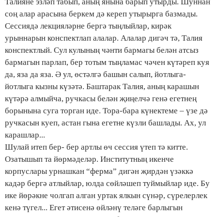
Талияне эзләп табып, аның янына барып утырды. Шуннан
соң алар арасына беркем дә кереп утырырга базмады.
Сессиядә лекцияләрне бергә тыңлыйлар, кирәк
урыннарын конспектлап алалар. Алалар дигәч тә, Талия
конспектлый. Сул кулының чәнти бармагы белән атсыз
бармагын парлап, бер тотым тыңламас чәчен күтәреп куя
да, яза да яза. Ә ул, өстәлгә башын салып, йотлыга-
йотлыга кызны күзәтә. Баштарак Талия, аның карашын
күтәрә алмыйча, ручкасы белән җиңелчә генә егетнең
борынына суга торган иде. Тора-бара күнектеме – үзе дә
ручкасын куеп, астан гына егетне күзли башлады. Ах, ул
карашлар...
Шулай итеп бер- бер артлы өч сессия үтеп тә китте.
Озатышып та йөрмәделәр. Институтның икенче
корпуслары урнашкан “ферма” дигән җирдән үзәккә
кадәр бергә атлыйлар, юлда сөйләшеп туймыйлар иде. Бу
ике йөрәкне чолгап алган уртак ялкын сүнәр, сүрелерлек
кенә түгел... Егет әтисенә өйләнү теләге барлыгын