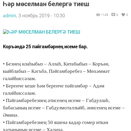
Һәр мөселман белергә тиеш
admin,
3 ноябрь 2019 - 10:30
1125
0
0
Коръәндә 25 пәйгамбәрнең исеме бар.
• Безнең илаһыбыз – Аллаһ, Китабыбыз – Коръән,
кыйблабыз – Кәгъбә, Пәйгамбәребез – Мөхәммәт
галәйһиссәлам.
• Беренче кеше һәм беренче пәйгамбәр – Адәм
галәйһиссәлам.
• Пәйгамбәребезнең әтисенең исеме – Габдуллаһ,
бабасының исеме – Габдулмоталлыйб, әнисенең исеме –
Әминә.
• Пәйгамбәребезнең 50 яшенә кадәр гомер иткән
хатынының исеме – Хәдичә.