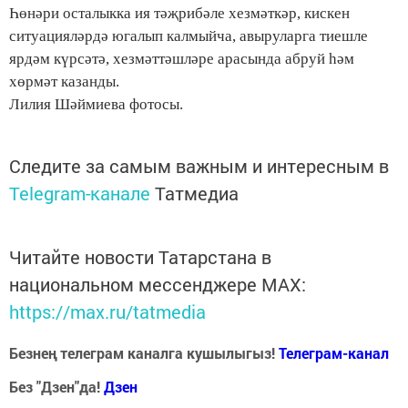
Һөнәри осталыкка ия тәҗрибәле хезмәткәр, кискен
ситуацияләрдә югалып калмыйча, авыруларга тиешле
ярдәм күрсәтә, хезмәттәшләре арасында абруй һәм
хөрмәт казанды.
Лилия Шәймиева
фотосы.
Следите за самым важным и интересным в
Telegram-канале
Татмедиа
Читайте новости Татарстана в
национальном мессенджере MАХ:
https://max.ru/tatmedia
Безнең телеграм каналга кушылыгыз!
Телеграм-канал
Без "Дзен"да!
Д
зен