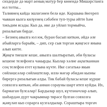
сиздерде дә март аеның матур бер көнендә Мишәрстанга
юл тотты...
Талиянең кайда эшләгәнен белә иде. Каршына йөгереп
чыккан кызга килүенең сәбәбен туп-туры әйтте һәм
тәкъдим ясады. Кыз да, ике дә уйлап тормыйча,
ризалыгын бирде.
– Безнең авылга юл юк, буран басып киткән, әйдә әле
абыйларга барыйк, – дип, сер сыя торган җиңгәсе янына
алып китте.
Җиңги тиешле кеше, авылга шалтыратып, әби буласы
кешене телефонга чакырды. Кызлар хәлне аңлатканнан
соң телефон егет кулына күчте. Ике сәгатькә якын
сөйләшсәләр сөйләштеләр, иллә мәгәр әбидән кызны
бирергә ризалыгын алды. Тик бабай буласы кеше күрше
совхозга киткән, әби аннан сорауны шарт итеп куйды. Их,
бармаган булсалар! Бардылар шул, күчтәнәчләр алып,
шәһәрдән дүрт чакрымнар тирәсе булган совхозга
җәяүләп кыз сорарга кузгалдылар. Сораштыра торгач