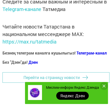
Следите за самым важным и интересным в
Telegram-канале
Татмедиа
Читайте новости Татарстана в
национальном мессенджере MАХ:
https://max.ru/tatmedia
Безнең телеграм каналга кушылыгыз!
Телеграм-канал
Без "Дзен"да!
Д
зен
Перейти на страницу новости
Мөслим-информ Яндекс Дзенда
Яндекс Дзен