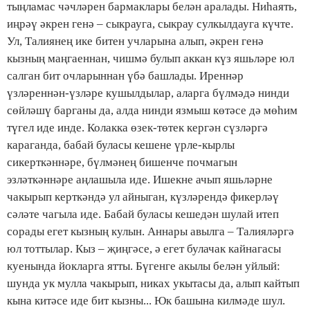
тыңламас чәчләрен бармаклары белән аралады. Ниһаять,
иңрәү әкрен генә – сыкрауга, сыкрау сулкылдауга күчте.
Ул, Талиянең ике битен учларына алып, әкрен генә
кызның маңгаеннан, чишмә булып аккан күз яшьләре юл
салган бит очларыннан үбә башлады. Иреннәр
үзләреннән-үзләре кушылдылар, аларга бүлмәдә нинди
сөйләшү барганы да, алда нинди язмыш көтәсе дә мөһим
түгел иде инде. Колакка өзек-төтек кергән сүзләргә
караганда, бабай буласы кешене үрле-кырлы
сикерткәннәре, бүлмәнең бишенче почмагын
эзләткәннәре аңлашыла иде. Ишекне ачып яшьләрне
чакырып керткәндә ул айныган, күзләрендә фикерләү
сәләте чагыла иде. Бабай буласы кешедән шулай итеп
сорады егет кызның кулын. Аннары авылга – Талияләргә
юл тоттылар. Кыз – җиңгәсе, ә егет булачак кайнагасы
куенында йокларга ятты. Бүгенге акылы белән уйлый:
шунда ук мулла чакырып, никах укытасы да, алып кайтып
кына китәсе иде бит кызны... Юк башына килмәде шул.