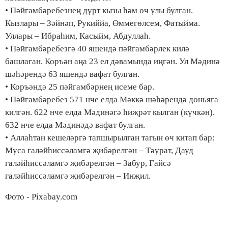
• Пәйгамбәребезнең дүрт кызы һәм өч улы булган.
Кызлары – Зәйнәп, Рукиййа, Өммегөлсем, Фатыйма.
Уллары – Ибраһим, Касыйм, Абдуллаһ.
• Пәйгамбәребезгә 40 яшендә пәйгамбәрлек килә
башлаган. Коръән аңа 23 ел дәвамында иңгән. Ул Мәдинә
шәһәрендә 63 яшендә вафат булган.
• Коръәндә 25 пәйгамбәрнең исеме бар.
• Пәйгамбәребез 571 нче елда Мәккә шәһәрендә дөньяга
килгән. 622 нче елда Мәдинәгә һиҗрәт кылган (күчкән).
632 нче елда Мәдинәдә вафат булган.
• Аллаһтан кешеләргә тапшырылган тагын өч китап бар:
Муса галәйһиссәламгә җибәрелгән – Тәүрат, Дауд
галәйһиссәламгә җибәрелгән – Забур, Гайсә
галәйһиссәламгә җибәрелгән – Инҗил.
Фото - Pixabay.com