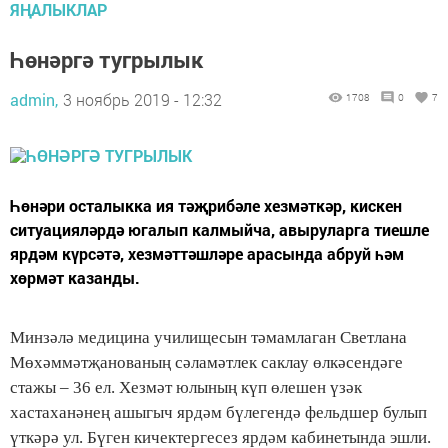
ЯҢАЛЫКЛАР
Һөнәргә тугрылык
admin,
3 ноябрь 2019 - 12:32
1708
0
7
Һөнәри осталыкка ия тәҗрибәле хезмәткәр, кискен
ситуацияләрдә югалып калмыйча, авыруларга тиешле
ярдәм күрсәтә, хезмәттәшләре арасында абруй һәм
хөрмәт казанды.
Минзәлә медицина училищесын тәмамлаган Светлана
Мөхәммәтҗанованың сәламәтлек саклау өлкәсендәге
стажы – 36 ел. Хезмәт юлының күп өлешен үзәк
хастаханәнең ашыгыч ярдәм бүлегендә фельдшер булып
үткәрә ул. Бүген кичектергесез ярдәм кабинетында эшли.