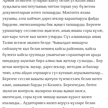
Армия хезмәтен тутырып кайту белән ул Казан авыл
хуҗалыгы институтының читтән торып уку бүлегенә
документларын илтеп тапшырды. Мәктәптә яхшы
укуымы, әллә кайткач дәреслекләр караштыруы файда
бирдеме, имтиханнарны бик җиңел тапшырды. Беренче
урнаштыру сессиясенә җыелгач, аның янына соры күзле,
кап-кара чәчле кыз килеп утырды. Сүз алышканда аның
Талия исемле икәнен белде. Чыкылдап мишәрчә
сөйләшүче кыз белән кемнең кайсы районнан, кайсы
бүлектә кайсы группада укыячагын сораштырган арада
ниндидер аңлатып бирә алмаслык җепләр сузылды... Бер
кочак контроль эшләр, дәреслекләр, методик әсбаплар
төяп, алты айдан очршырга сүз куешып аерылыштылар...
Беренче сессия вакыты җитүен түземсезлек белән көтеп
алып, ашкынып барды ул Казанга. Беренчедән, бөтен
эшләгән контроль эшләренә яхшы җавап килсә,
икенчедән, соры күзле мишәр кызын күрәсе килеп
изаланды... Аудиториягә килеп керүгә күзләре белән