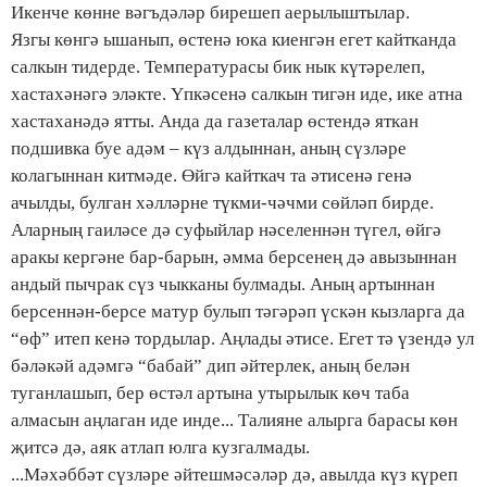
Икенче көнне вәгъдәләр бирешеп аерылыштылар.
Язгы көнгә ышанып, өстенә юка киенгән егет кайтканда
салкын тидерде. Температурасы бик нык күтәрелеп,
хастахәнәгә эләкте. Үпкәсенә салкын тигән иде, ике атна
хастаханәдә ятты. Анда да газеталар өстендә яткан
подшивка буе адәм – күз алдыннан, аның сүзләре
колагыннан китмәде. Өйгә кайткач та әтисенә генә
ачылды, булган хәлләрне түкми-чәчми сөйләп бирде.
Аларның гаиләсе дә суфыйлар нәселеннән түгел, өйгә
аракы кергәне бар-барын, әмма берсенең дә авызыннан
андый пычрак сүз чыкканы булмады. Аның артыннан
берсеннән-берсе матур булып тәгәрәп үскән кызларга да
“өф” итеп кенә тордылар. Аңлады әтисе. Егет тә үзендә ул
бәләкәй адәмгә “бабай” дип әйтерлек, аның белән
туганлашып, бер өстәл артына утырылык көч таба
алмасын аңлаган иде инде... Талияне алырга барасы көн
җитсә дә, аяк атлап юлга кузгалмады.
...Мәхәббәт сүзләре әйтешмәсәләр дә, авылда күз күреп