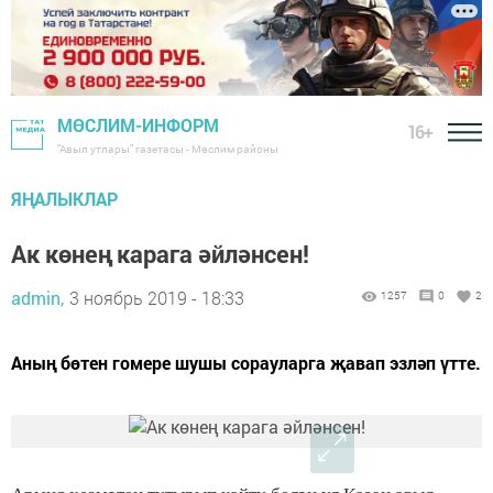
МӨСЛИМ-ИНФОРМ
16+
"Авыл утлары" газетасы - Мөслим районы
ЯҢАЛЫКЛАР
Ак көнең карага әйләнсен!
admin,
3 ноябрь 2019 - 18:33
1257
0
2
Аның бөтен гомере шушы сорауларга җавап эзләп үтте.