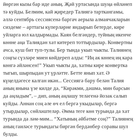
йөргән кызы бар иде аның. Җәй уртасында шуңа өйләнеп
тә куйды. Белмим, кай җиредер Талиягә тарткангамы,
әллә сентябрь сессиясенә баргач аерыла алмаячакларын
сиздеме – арттагы күперләрне яндырып бетерде, кире
уйларга юл калдырмады. Каян белгәндер, туйның икенче
көнне аңа Талиядән хат китереп тоттырдылар. Конвертны
ачса, куш бит туп-тулы. Бер тында укып чыкты. Талиянең
соңгы сүзләре миен көйдереп алды: “Иң ак көнең иң кара
көнгә әйләнсен!” Укып чыкты да, хатны кире конвертка
тыгып, шырпыдан ут үрләтте. Бетте янып хат. Ә
күңелдәгесе калган икән... Сессиягә бару белән Талия
аның янына үзе килде дә, “Кирәкми, дәшмә, мин барсын
да аңладым”, – дип, аның аңлашу теләгенә йозак салып
куйды. Аннан соң әле өч ел бергә укыдылар, бергә
утырдылар, сөйләштеләр. Әмма теге көн турында да хат
турында да ләм-мим... “Хатының әйбәтме соң?” Талиянең
аның гаиләсе турындагы биргән бердәнбер соравы шул
булды.