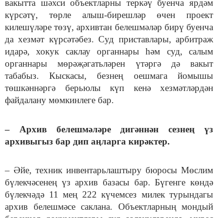
вакытта шәхси объектларны теркәү буенча ярдәм
күрсәтү, төрле алыш-бирешләр өчен проект
килешүләре төзү, архивтан белешмәләр бирү буенча
да хезмәт күрсәтәбез. Суд приставлары, арбитраж
идарә, хокук саклау органнары һәм суд, салым
органнары мөрәҗәгатьләрен үтәргә дә вакыт
табабыз.
Кыскасы, безнең оешмага йомышы
төшкәннәргә берьюлы күп кенә хезмәтләрдән
файдалану мөмкинлеге бар.
– Архив белешмәләре дигәннән сезнең үз
архивыгыз бар дип аңларга кирәктер.
– Әйе, техник инвентарьлаштыру бюросы Мөслим
бүлекчәсенең үз архив базасы бар. Бүгенге көндә
бүлекчәдә 11 мең 222 күчемсез милек турындагы
архив белешмәсе саклана. Объектларның мондый