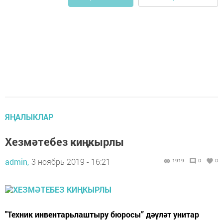
ЯҢАЛЫКЛАР
Хезмәтебез киңкырлы
admin,
3 ноябрь 2019 - 16:21
1919
0
0
"Техник инвентарьлаштыру бюросы” дәүләт унитар