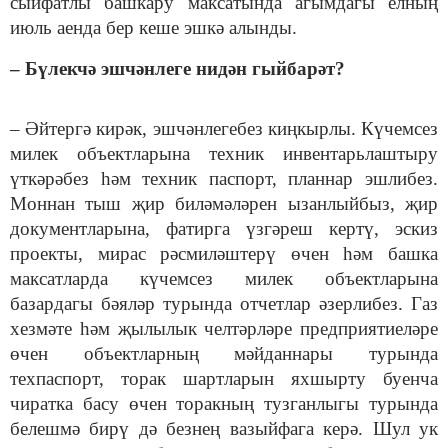
сыйфатлы башкару максатында агымдагы елның
июль аенда бер кеше эшкә алынды.
– Бүлекчә эшчәнлеге нидән гыйбарәт?
– Әйтергә кирәк, эшчәнлегебез киңкырлы. Күчемсез
милек объектларына техник инвентарьлаштыру
үткәрәбез һәм техник паспорт, планнар эшлибез.
Моннан тыш җир биләмәләрен ызанлыйбыз, җир
документларына, фатирга үзгәреш кертү, эскиз
проекты, мирас рәсмиләштерү өчен һәм башка
максатларда күчемсез милек объектларына
базардагы бәяләр турында отчетлар әзерлибез. Газ
хезмәте һәм җылылык челтәрләре предприятиеләре
өчен объектларның мәйданнары турында
техпаспорт, торак шартларын яхшырту буенча
чиратка басу өчен торакның тузганлыгы турында
белешмә бирү дә безнең вазыйфага керә. Шул ук