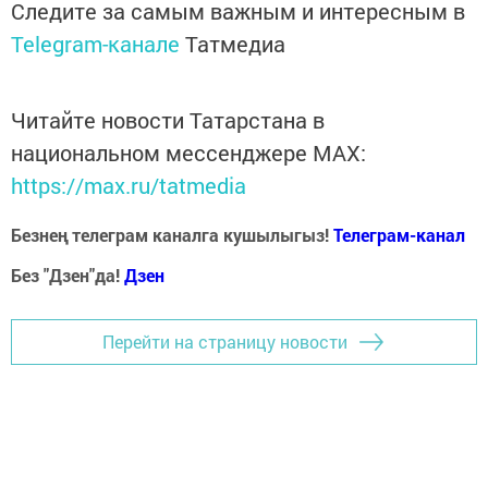
Следите за самым важным и интересным в
Telegram-канале
Татмедиа
Читайте новости Татарстана в
национальном мессенджере MАХ:
https://max.ru/tatmedia
Безнең телеграм каналга кушылыгыз!
Телеграм-канал
Без "Дзен"да!
Д
зен
Перейти на страницу новости