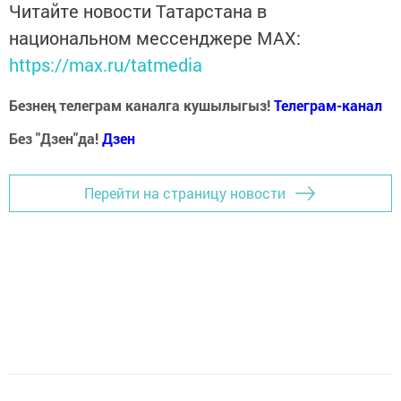
Читайте новости Татарстана в
национальном мессенджере MАХ:
https://max.ru/tatmedia
Безнең телеграм каналга кушылыгыз!
Телеграм-канал
Без "Дзен"да!
Д
зен
Перейти на страницу новости