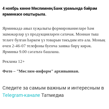
4 ноябрь көнне Мөслимнең Банк урамында бәйрәм
ярминкәсе оештырыла.
Ярминкәдә авыл хуҗалыгы формированиеләре һәм
эшмәкәрләр үз продукцияләрен сатачак. Моннан тыш
теләге булган һәркем үз товарын тәкъдим итә ала. Моның
өчен 2-46-07 телефоны буенча заявка бирү кирәк.
Ярминкә 9.00 сәгатьтә башлана.
Реклама 12+
Фото – "Мөслим-информ" архивыннан.
Следите за самым важным и интересным в
Telegram-канале
Татмедиа