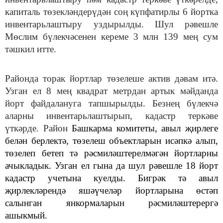
капиталь төзекләндерүдән соң күпфатирлы 6 йортка
инвентарьлаштыру уздырылды. Шул рәвешле
Мөслим бүлекчәсенен кереме 3 млн 139 мең сум
тәшкил итте.
Районда торак йортлар төзелеше актив дәвам итә.
Узган ел 8 мең квадрат метрдан артык мәйданда
йорт файдалануга тапшырылды. Безнең бүлекчә
аларны инвентарьлаштырып, кадастр теркәве
үткәрде. Район
Башкарма комитеты, авыл җирлеге
белән берлектә, төзелеш объектларын исәпкә алып,
төзелеп бетеп тә рәсмиләштерелмәгән йортларны
ачыкладык. Узган ел гына да шул рәвешле 18 йорт
кадастр учетына куелды. Бигрәк тә авыл
җирлекләрендә яшәүчеләр йортларына өстәп
салынган янкормаларын рәсмиләштерергә
ашыкмый.