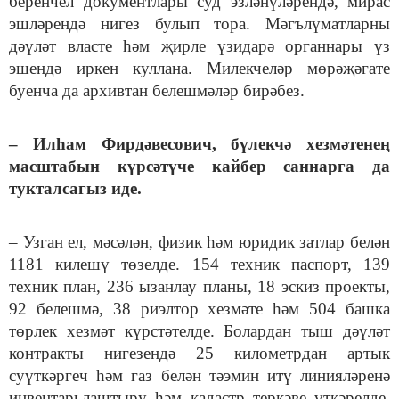
беренчел документлары суд эзләнүләрендә, мирас
эшләрендә нигез булып тора. Мәгълүматларны
дәүләт власте һәм җирле үзидарә органнары үз
эшендә иркен куллана.
Милекчеләр мөрәҗәгате
буенча да архивтан белешмәләр бирәбез.
– Илһам Фирдәвесович, бүлекчә хезмәтенең
масштабын күрсәтүче кайбер саннарга да
тукталсагыз иде.
– Узган ел, мәсәлән, физик һәм юридик затлар белән
1181 килешү төзелде. 154 техник паспорт, 139
техник план, 236 ызанлау планы, 18 эскиз проекты,
92 белешмә, 38 риэлтор хезмәте һәм 504 башка
төрлек хезмәт күрстәтелде. Болардан тыш дәүләт
контракты нигезендә 25 километрдан артык
суүткәргеч һәм газ белән тәэмин итү линияләренә
инвентарьлаштыру һәм кадастр теркәве үткәрелде,