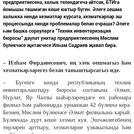
предприятиесенә, халык телендәгечә әйтсәк, БТИга
йомышы төшмәгән кеше юктыр бүген. Әлеге оешма
халыкка нинди хезмәтләр күрсәтә, хезмәткәрләр эш
процессында нинди проблемалар белән очраша? Әлеге
һәм башка сорауларга “Техник инвентаризация
бюросы” дәүләт унитар предприятиесенең Мөслим
бүлекчәсе җитәкчесе Илһам Садриев җавап бирә.
– Илһам Фирдәвесович, иң элек оешмагыз һәм
хезмәткәрләрегез белән таныштырсагыз иде.
– Бүгенге көндә республиканың техник
инвентарьлаштыру бюросы составына Әлмәт,
Нурлат, Яр Чаллы шәһәрләрендәге өч районара
филиал һәм районнарда урнашкан 42 бүлекчә керә.
Безнең Мөслим бүлекчәсе Әлмәт филиалына карый.
Бүлекчәдә дүрт кеше хезмәт куя. Эшчәнлегебенең
төрләрен арттыру, хезмәтләрне үзвакытында һәм