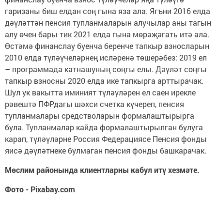
гаризаны биш елдан соң гына яза ала. Ягъни 2016 елда
дәүләттән пенсия тупланмаларын алучылар аны тагын
алу өчен бары тик 2021 елда гына мөрәҗәгать итә ала.
Өстәмә финанслау буенча беренче тапкыр взносларын
2010 елда түләүчеләрнең исләренә төшерәбез: 2019 ел
– программада катнашуның соңгы елы. Дәүләт соңгы
тапкыр взносны 2020 елда ике тапкырга арттырачак.
Шул ук вакытта иминият түләүләрен ел саен ирекле
рәвештә ПФРдагы шәхси счетка күчереп, пенсия
тупланмалары средстволарын формалаштырырга
була. Тупланмалар кайда формалаштырылган булуга
карап, түләүләрне Россия Федерациясе Пенсия фонды
яисә дәүләтнеке булмаган пенсия фонды башкарачак.
Мөслим районында клиентларны кабул итү хезмәте.
Фото - Pixabay.com