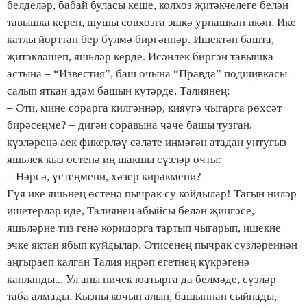
белделәр, бабай буласы кеше, колхоз җитәкчелеге белән
тавышка кереп, шушы совхозга эшкә урнашкан икән. Ике
катлы йорттан бер бүлмә биргәннәр. Ишектән башта,
җитәкләшеп, яшьләр керде. Исәнлек биргән тавышка
астына – “Известия”, баш очына “Правда” подшивкасы
салып яткан адәм башын күтәрде. Талиянең:
– Әти, мине сорарга килгәннәр, кияүгә чыгарга рөхсәт
бирәсеңме? – дигән соравына чәче башы тузган,
күзләренә аек фикерләү сәләте иңмәгән атадан унтугыз
яшьлек кыз өстенә иң шакшы сүзләр очты:
– Нәрсә, үстеңмени, хәзер кирәкмени?
Гүя ике яшьнең өстенә пычрак су койдылар! Тагын ниләр
ишетерләр иде, Талиянең абыйсы белән җиңгәсе,
яшьләрне тиз генә коридорга тартып чыгарып, ишекне
эчке яктан ябып куйдылар. Әтисенең пычрак сүзләреннән
аңгыраеп калган Талия иңрәп егетнең күкрәгенә
капланды... Ул аны ничек юатырга да белмәде, сүзләр
таба алмады. Кызны кочып алып, башыннан сыйпады,