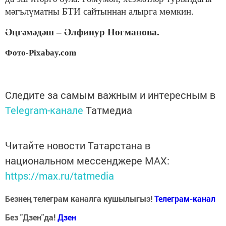
мәгълүматны БТИ сайтыннан алырга мөмкин.
Әңгәмәдәш – Әлфинур Ногманова.
Фото-Pixabay.com
Следите за самым важным и интересным в
Telegram-канале
Татмедиа
Читайте новости Татарстана в
национальном мессенджере MАХ:
https://max.ru/tatmedia
Безнең телеграм каналга кушылыгыз!
Телеграм-канал
Без "Дзен"да!
Д
зен