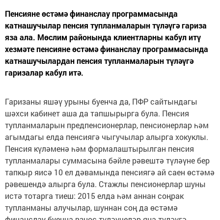
Пенсияне өстәмә финанслау программасында
катнашучылар пенсия тупланмаларын түләүгә гариза
яза ала. Мөслим районында клиентларны кабул итү
хезмәте пенсияне өстәмә финанслау программасында
катнашучылардан пенсия тупланмаларын түләүгә
гаризалар кабул итә.
Гаризаны яшәү урыны буенча да, ПФР сайтындагы
шәхси кабинет аша да тапшырырга була. Пенсия
тупланмаларын предпенсионерлар, пенсионерлар һәм
агымдагы елда пенсиягә чыгучылар алырга хокуклы.
Пенсия күләменә һәм формалаштырылган пенсия
тупланмалары суммасына бәйле рәвештә түләүне бер
тапкыр яисә 10 ел дәвамында пенсиягә ай саен өстәмә
рәвешендә алырга була. Стажлы пенсионерлар шуны
истә тотарга тиеш: 2015 елда һәм аннан соңрак
тупланманы алучылар, шуннан соң да өстәмә
финанслау буенча взнос түләүчеләр яңа түләүгә