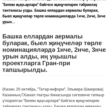
"Белем җәүһәрләре" бәйгесе җиңүчеләрен тәбрикләү
тантанасы узды. Башка еллардан аермалы буларак,
быел җиңүчеләр төрле номинацияләрдә 1нче, 2нче, 3нче
урын...
Башка еллардан аермалы
буларак, быел җиңүчеләр төрле
номинацияләрдә 1нче, 2нче, 3нче
урын алды, иң уңышлы
проектларга Гран-при
тапшырылды.
(Казан, 20 октябрь, "Татар-информ", Эльвира Шакирова).
Казанның Г.Камал театры бинасында сигезенче тапкыр
үткәрелгән "Белем җәүһәрләре" бәйгесе җиңүчеләрен
тәбрикләү тантанасы узды. Башка еллардан аермалы