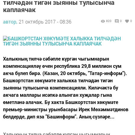
тилчәдән тигән зыянны тулысынча
каплаячак
автор,
21 октябрь 2017 - 08:36
820
0
0
Халыкның тилчә сәбәпле күргән чыгымнарын
компенсацияләү өчен республика 29,8 миллион сум
акча бүлеп бирә. (Казан, 20 октябрь, "Татар-информ").
Башкортстан хөкүмәте халыкка тилчәдән тигән
зыянны тулысынча компенсацияли. Киләчәктә бу
акчага маллары исәпкә алынган хуҗалар гына
өметләнә алачак. Бу хакта Башкортстан хөкүмәте
премьер-министры урынбасары Ирек Мөхәммәтдинов
белдерде, дип яза "Башинформ". Аның сүзләре...
Халыкның тилчә сәбәпле күргән чыгымнарын