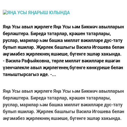
Яңа Усы авыл җирлеге Яңа Усы һәм Бикмәч авылларын
берләштерә. Биредә татарлар, крәшен татарлары,
руслар, марилар һәм башка милләт вәкилләре дус-тату
булып яшиләр. Җирлек башлыгы Вәсилә Игошева белән
әңгәмәбез җирлекнең яшәеше, бүгенге эшләр хакында.
- Вәсилә Рафыйковна, төрле милләт вәкилләре яшәгән
үзенчәлекле авыл җирлегенең бүгенге көнкүреше белән
таныштырсагыз иде. -...
Яңа Усы авыл җирлеге
Яңа Усы һәм Бикмәч авылларын
берләштерә. Биредә татарлар, крәшен татарлары,
руслар, марилар һәм башка милләт вәкилләре дус-тату
булып яшиләр. Җирлек башлыгы Вәсилә Игошева белән
әңгәмәбез җирлекнең яшәеше, бүгенге эшләр хакында.