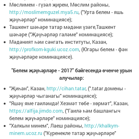
Мөслимем - гүзәл җирем, Мөслим районы,
http://moslimemguzel.mya5.ru
, ("Урта белем - яшь
җәүһәрләр" номинациясе);
Ташкент шәһәре татар мәдәни үзәге,Ташкент
шәһәре ("Җәүһәрләр галәме" номинациясе);
Мәдәният һәм сәнгать институты, Казан,
http://profkom-kguki.ucoz.com
, (Югары белем - фән
җәүһәрләре номинациясе).
"Белем җәүһәрләре - 2017" бәйгесендә өченче урын
алучылар:
"Җиһан", Казан,
http://cihan.tatar
, (".tatar домены -
җәүһәрләр чыганагы" номинациясе);
"Яшәү яме гаиләмдә! Хезмәт төбе - хөрмәт", Казан,
https://alfija.jimdo.com
, ("Гаилә һәм башлангыч
белем җәүһәрләре" номинациясе);
"Халкым минем", Лаеш районы,
http://khalkym-
minem.ucoz.ru
("Күренекле татар җәүһәрләре"