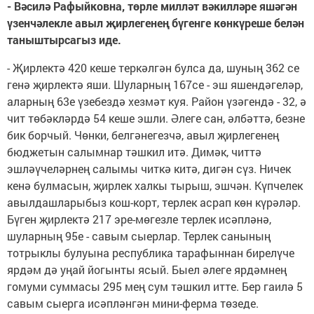
- Вәсилә Рафыйковна, төрле милләт вәкилләре яшәгән
үзенчәлекле авыл җирлегенең бүгенге көнкүреше белән
таныштырсагыз иде.
- Җирлектә 420 кеше теркәлгән булса да, шуның 362 се
генә җирлектә яши. Шуларның 167се - эш яшендәгеләр,
аларның 63е үзебездә хезмәт куя. Район үзәгендә - 32, ә
чит төбәкләрдә 54 кеше эшли. Әлеге сан, әлбәттә, безне
бик борчый. Чөнки, белгәнегезчә, авыл җирлегенең
бюджетын салымнар тәшкил итә. Димәк, читтә
эшләүчеләрнең салымы читкә китә, дигән сүз. Ничек
кенә булмасын, җирлек халкы тырыш, эшчән. Күпчелек
авылдашларыбыз кош-корт, терлек асрап көн күрәләр.
Бүген җирлектә 217 эре-мөгезле терлек исәпләнә,
шуларның 95е - савым сыерлар. Терлек санының
тотрыклы булуына республика тарафыннан бирелүче
ярдәм дә уңай йогынты ясый. Быел әлеге ярдәмнең
гомуми суммасы 295 мең сум тәшкил итте. Бер гаилә 5
савым сыерга исәпләнгән мини-ферма төзеде.