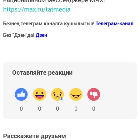
https://max.ru/tatmedia
Безнең телеграм каналга кушылыгыз!
Телеграм-канал
Без "Дзен"да!
Д
зен
Оставляйте реакции
0
0
0
0
0
Расскажите друзьям