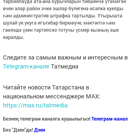
тәрбияләүдә ата-ана бурычларын тиешенчә үтәмәгән
өчен алар район эчке эшләр бүлегенә исәпкә куелды
һәм административ штрафка тартылды. Утырышта
шулай ук укуга игътибар бирмәүче, мәктәптә һәм
гаиләдә үзен тәртипсез тотучы үсмер кызның эше
каралды.
Следите за самым важным и интересным в
Telegram-канале
Татмедиа
Читайте новости Татарстана в
национальном мессенджере MАХ:
https://max.ru/tatmedia
Безнең телеграм каналга кушылыгыз!
Телеграм-канал
Без "Дзен"да!
Д
зен