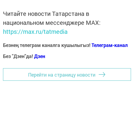
Читайте новости Татарстана в
национальном мессенджере MАХ:
https://max.ru/tatmedia
Безнең телеграм каналга кушылыгыз!
Телеграм-канал
Без "Дзен"да!
Д
зен
Перейти на страницу новости