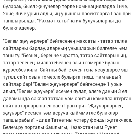
буларак, быел җиңүчеләр төрле номинацияләрдә 1нче,
2нче, 3нче урын алды, иң уңышлы проектларга Гран-при
тапшырылды. "Рәхмәт хаты"на ия булучыларны да
бүләкләделәр.
"Белем җәүһәрләре" бәйгесенең максаты - татар телле
сайтларны барлау, аларның уңышларын билгеләү һәм
таныту. "Безнең, беренче чиратта, татар сайтларының,
татар теленең, милләтебезнең озын гомерле булын
күрәсебез килә. Сайтны бәйге өчен генә ясау дөрес эш
түгел, сайт озын гомерле булырга тиеш. Һәм андый
сайтлар бар! "Белем җәүһәрләре" бәйгесендә 1 урын
алып, "Белем җәүһәре" исемен яулап, әлеге данын 3 ел
дәвамында саклап тоткан һәм сайтын камилләштергән
сайт авторларына ел саен Гран-при - "Җәүһәрләрнең
җәүһәре" исемен һәм аеруча кыйммәтле бүләкләр
тапшырабыз", - диде Татнетны үстерү фонды җитәкчесе,
Белем.ру порталы башлыгы, Казахстан һәм Рунет