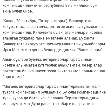
компенсацияләү өчен республика 29,8 миллион сум
акча бүлеп бирә.
(Казан, 20 октябрь, "Татар-информ"). Башкортстан
хөкүмәте халыкка тилчәдән тигән зыянны тулысынча
компенсацияли. Киләчәктә бу акчага маллары исәпкә
алынган хуҗалар гына өметләнә алачак. Бу хакта
Башкортстан хөкүмәте премьер-министры урынбасары
Ирек Мөхәммәтдинов белдерде, дип яза "Башинформ".
Аның сүзләре буенча, ветеринарлар тарафыннан
исәпкә алынмаган күп терлек ачыкланган. Хәзер алар
рөхсәттән башка шәхси хуҗалыктагы мал санын санап
йөри алмый.
"Мөгаен, ветеринарлар тарафыннан теркәмәгән мал-
туарга компенсация булмаячак. Бу юлы компенсацияне
тулы күләмдә бөтен кеше алачак. Терлек турындагы
мәгълүмат мәҗбүри рәвештә хәбәр ителергә тиеш.