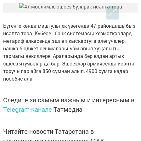
Бүгенге көндә мәшгульлек үзәгендә 47 райондашыбыз
исәптә тора. Күбесе - банк системасы хезмәткәрләре,
мәгариф өлкәсендә эшләп кыскартуга эләгүчеләр,
башка бюджет оешмалары һәм авыл хуҗалыгы
тармагы вәкилләре. Араларында бер елдан артык
эшсез ятучылар да бар. Эшсезләр армиясендә исәптә
торучылар айга 850 сумнан алып, 4900 сумга кадәр
пособие ала.
Следите за самым важным и интересным в
Telegram-канале
Татмедиа
Читайте новости Татарстана в
национальном мессенджере MАХ: