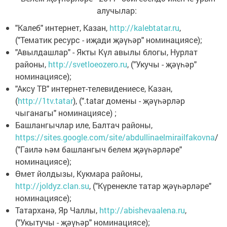
алучылар:
"Калеб" интернет, Казан,
http://kalebtatar.ru
,
("Тематик ресурс - иҗади җәүһәр" номинациясе);
"Авылдашлар" - Якты Күл авылы блогы, Нурлат
районы,
http://svetloeozero.ru
, ("Укучы - җәүһәр"
номинациясе);
"Аксу ТВ" интернет-телевидениесе, Казан,
(
http://1tv.tatar
), (".tatar домены - җәүһәрләр
чыганагы" номинациясе) ;
Башлангычлар иле, Балтач районы,
https://sites.google.com/site/abdullinaelmirailfakovna
/
("Гаилә һәм башлангыч белем җәүһәрләре"
номинациясе);
Өмет йолдызы, Кукмара районы,
http://joldyz.clan.su
, ("Күренекле татар җәүһәрләре"
номинациясе);
Татарханә, Яр Чаллы,
http://abishevaalena.ru
,
("Укытучы - җәүһәр" номинациясе);