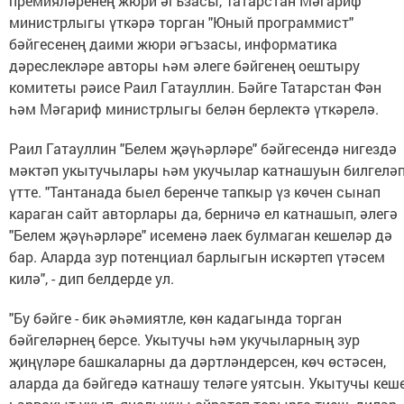
премияләренең жюри әгъзасы, Татарстан Мәгариф
министрлыгы үткәрә торган "Юный программист"
бәйгесенең даими жюри әгъзасы, информатика
дәреслекләре авторы һәм әлеге бәйгенең оештыру
комитеты рәисе Раил Гатауллин. Бәйге Татарстан Фән
һәм Мәгариф министрлыгы белән берлектә үткәрелә.
Раил Гатауллин "Белем җәүһәрләре" бәйгесендә нигездә
мәктәп укытучылары һәм укучылар катнашуын билгелә
үтте. "Тантанада быел беренче тапкыр үз көчен сынап
караган сайт авторлары да, берничә ел катнашып, әлегә
"Белем җәүһәрләре" исеменә лаек булмаган кешеләр дә
бар. Аларда зур потенциал барлыгын искәртеп үтәсем
килә", - дип белдерде ул.
"Бу бәйге - бик әһәмиятле, көн кадагында торган
бәйгеләрнең берсе. Укытучы һәм укучыларның зур
җиңүләре башкаларны да дәртләндерсен, көч өстәсен,
аларда да бәйгедә катнашу теләге уятсын. Укытучы кеш