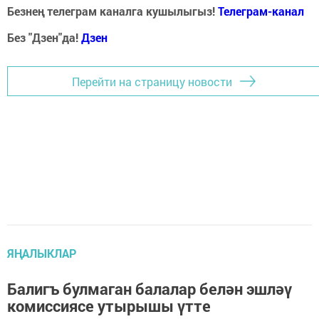
Безнең телеграм каналга кушылыгыз!
Телеграм-канал
Без "Дзен"да!
Д
зен
Перейти на страницу новости
ЯҢАЛЫКЛАР
Балигъ булмаган балалар белән эшләү
комиссиясе утырышы үтте