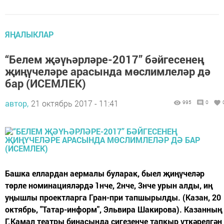
ЯҢАЛЫКЛАР
“Белем җәүһәрләре-2017” бәйгесенең
җиңүчеләре арасында мөслимлеләр дә
бар (ИСЕМЛЕК)
автор,
21 октябрь 2017 - 11:41
995
0
Башка еллардан аермалы буларак, быел җиңүчеләр
төрле номинацияләрдә 1нче, 2нче, 3нче урын алды, иң
уңышлы проектларга Гран-при тапшырылды. (Казан, 20
октябрь, "Татар-информ", Эльвира Шакирова). Казанның
Г.Камал театры бинасында сигезенче тапкыр үткәрелгән