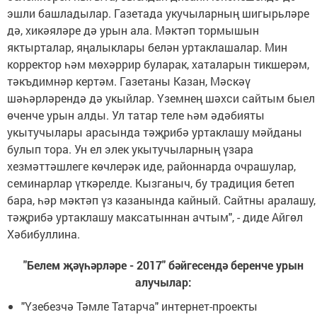
эшли башладылар. Газетада укучыларның шигырьләре
дә, хикәяләре дә урын ала. Мәктәп тормышын
яктырталар, яңалыклары белән уртаклашалар. Мин
корректор һәм мөхәррир буларак, хаталарын тикшерәм,
тәкъдимнәр кертәм. Газетаны Казан, Мәскәү
шәһәрләрендә дә укыйлар. Үземнең шәхси сайтым быел
өченче урын алды. Ул татар теле һәм әдәбияты
укытучылары арасында тәҗрибә уртаклашу мәйданы
булып тора. Ун ел элек укытучыларның үзара
хезмәттәшлеге көчлерәк иде, районнарда очрашулар,
семинарлар үткәрелде. Кызганыч, бу традиция бетеп
бара, һәр мәктәп үз казанында кайный. Сайтны аралашу,
тәҗрибә уртаклашу максатыннан ачтым", - диде Айгөл
Хәбибуллина.
"Белем җәүһәрләре - 2017" бәйгесендә беренче урын
алучылар:
"Үзебезчә Тәмле Татарча" интернет-проекты