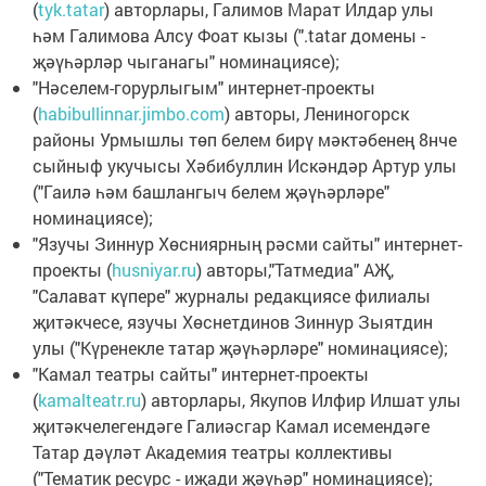
(
tyk.tatar
) авторлары, Галимов Марат Илдар улы
һәм Галимова Алсу Фоат кызы (".tatar домены -
җәүһәрләр чыганагы" номинациясе);
"Нәселем-горурлыгым" интернет-проекты
(
habibullinnar.jimbo.com
) авторы, Лениногорск
районы Урмышлы төп белем бирү мәктәбенең 8нче
сыйныф укучысы Хәбибуллин Искәндәр Артур улы
("Гаилә һәм башлангыч белем җәүһәрләре"
номинациясе);
"Язучы Зиннур Хөсниярның рәсми сайты" интернет-
проекты (
husniyar.ru
) авторы,"Татмедиа" АҖ,
"Салават күпере" журналы редакциясе филиалы
җитәкчесе, язучы Хөснетдинов Зиннур Зыятдин
улы ("Күренекле татар җәүһәрләре" номинациясе);
"Камал театры сайты" интернет-проекты
(
kamalteatr.ru
) авторлары, Якупов Илфир Илшат улы
җитәкчелегендәге Галиәсгар Камал исемендәге
Татар дәүләт Академия театры коллективы
("Тематик ресурс - иҗади җәүһәр" номинациясе);