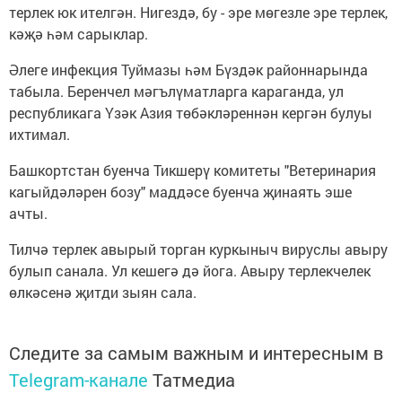
терлек юк ителгән. Нигездә, бу - эре мөгезле эре терлек,
кәҗә һәм сарыклар.
Әлеге инфекция Туймазы һәм Бүздәк районнарында
табыла. Беренчел мәгълүматларга караганда, ул
республикага Үзәк Азия төбәкләреннән кергән булуы
ихтимал.
Башкортстан буенча Тикшерү комитеты "Ветеринария
кагыйдәләрен бозу" маддәсе буенча җинаять эше
ачты.
Тилчә терлек авырый торган куркыныч вируслы авыру
булып санала. Ул кешегә дә йога. Авыру терлекчелек
өлкәсенә җитди зыян сала.
Следите за самым важным и интересным в
Telegram-канале
Татмедиа