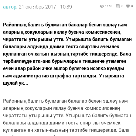
автор,
21 октябрь 2017 - 10:39
1158
0
0
Районның балигъ булмаган балалар белән эшләү һәм
аларның хокукларын яклау буенча комиссиясенең
чираттагы утырышы үтте. Утырышта балигъ булмаган
балалары алдында даими төстә спиртлы эчемлек
кулланган өч хатын-кызның тәртибе тикшерелде. Бала
тәрбияләүдә ата-ана бурычларын тиешенчә үтәмәгән
өчен алар район эчке эшләр бүлегенә исәпкә куелды
һәм административ штрафка тартылды. Утырышта
шулай ук...
Районның балигъ булмаган балалар белән эшләү һәм
аларның хокукларын яклау буенча комиссиясенең
чираттагы утырышы үтте. Утырышта балигъ булмаган
балалары алдында даими төстә спиртлы эчемлек
кулланган өч хатын-кызның тәртибе тикшерелде. Бала