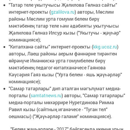
"Татар теле укытучысы Җәлилова Гөлназ сайты"
интернет-проекты (
gzalilova.ru
) авторы, Мөслим
районы Мөслим урта гомуми белем бирү
мәктәбенең татар теле һәм әдәбияты укытучысы
Җәлилова Гөлназ Илсур кызы ("Укытучы - җәүһәр"
номинациясе);
"Китапханә сайты" интернет-проекты (
kkg.ucoz.ru
)
авторы, Лаеш районы аерым фәннәрне тирәнтен
өйрәнүче Имәнкискә урта гомумбелем бирү
мәктәбенең педагог-китапханәчесе Гаянова
Кәүсәрия Гаяз кызы ("Урта белем - яшь җәүһәрләр"
номинациясе);
"Самар татарлары" дип аталган мәгълүмат медиа-
порталы (
samtatnews.ru
) авторы, "Самар татарлары"
медиа-порталы мөхәррире Нуретдинова Римма
Равил кызы (сайтның иганәчесе - "Туган тел"
оешмасы) ("Җәүһәрләр галәме" номинациясе).
"Белем җәүһәрләре - 2017" бәйгесендә икенче урын