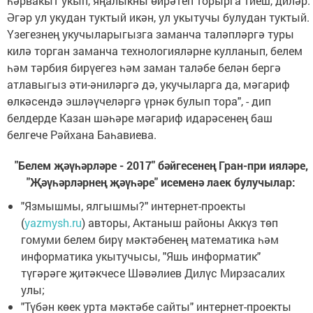
һәрвакыт укып, яңалыкны өйрәтеп торырга тиеш, диләр.
Әгәр ул укудан туктый икән, ул укытучы булудан туктый.
Үзегезнең укучыларыгызга заманча таләпләргә туры
килә торган заманча технологияләрне кулланып, белем
һәм тәрбия бирүегез һәм заман таләбе белән бергә
атлавыгыз әти-әниләргә дә, укучыларга да, мәгариф
өлкәсендә эшләүчеләргә үрнәк булып тора", - дип
белдерде Казан шәһәре мәгариф идарәсенең баш
белгече Рәйхана Баһавиева.
"Белем җәүһәрләре - 2017" бәйгесенең Гран-при ияләре,
"Җәүһәрләрнең җәүһәре" исеменә лаек булучылар:
"Язмышмы, ялгышмы?" интернет-проекты
(
yazmysh.ru
) авторы, Актаныш районы Аккүз төп
гомуми белем бирү мәктәбенең математика һәм
информатика укытучысы, "Яшь информатик"
түгәрәге җитәкчесе Шәвәлиев Дилүс Мирзасалих
улы;
"Түбән көек урта мәктәбе сайты" интернет-проекты