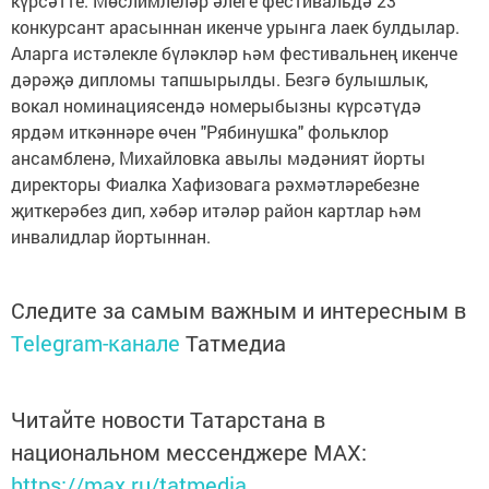
күрсәтте. Мөслимлеләр әлеге фестивальдә 23
конкурсант арасыннан икенче урынга лаек булдылар.
Аларга истәлекле бүләкләр һәм фестивальнең икенче
дәрәҗә дипломы тапшырылды. Безгә булышлык,
вокал номинациясендә номерыбызны күрсәтүдә
ярдәм иткәннәре өчен "Рябинушка" фольклор
ансамбленә, Михайловка авылы мәдәният йорты
директоры Фиалка Хафизовага рәхмәтләребезне
җиткерәбез дип, хәбәр итәләр район картлар һәм
инвалидлар йортыннан.
Следите за самым важным и интересным в
Telegram-канале
Татмедиа
Читайте новости Татарстана в
национальном мессенджере MАХ:
https://max.ru/tatmedia