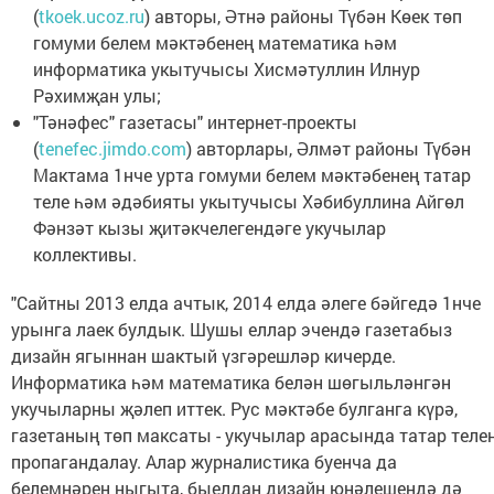
(
tkoek.ucoz.ru
) авторы, Әтнә районы Түбән Көек төп
гомуми белем мәктәбенең математика һәм
информатика укытучысы Хисмәтуллин Илнур
Рәхимҗан улы;
"Тәнәфес" газетасы" интернет-проекты
(
tenefec.jimdo.com
) авторлары, Әлмәт районы Түбән
Мактама 1нче урта гомуми белем мәктәбенең татар
теле һәм әдәбияты укытучысы Хәбибуллина Айгөл
Фәнзәт кызы җитәкчелегендәге укучылар
коллективы.
"Сайтны 2013 елда ачтык, 2014 елда әлеге бәйгедә 1нче
урынга лаек булдык. Шушы еллар эчендә газетабыз
дизайн ягыннан шактый үзгәрешләр кичерде.
Информатика һәм математика белән шөгыльләнгән
укучыларны җәлеп иттек. Рус мәктәбе булганга күрә,
газетаның төп максаты - укучылар арасында татар теле
пропагандалау. Алар журналистика буенча да
белемнәрен ныгыта, быелдан дизайн юнәлешендә дә