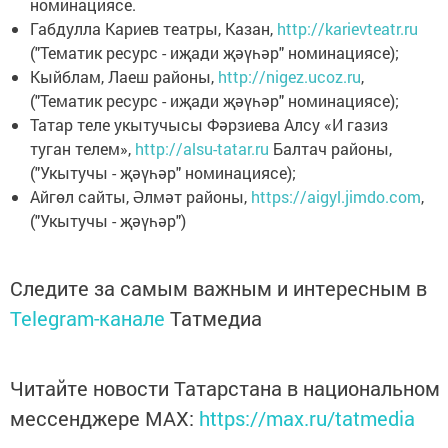
номинациясе.
Габдулла Кариев театры, Казан,
http://karievteatr.ru
("Тематик ресурс - иҗади җәүһәр" номинациясе);
Кыйблам, Лаеш районы,
http://nigez.ucoz.ru
,
("Тематик ресурс - иҗади җәүһәр" номинациясе);
Татар теле укытучысы Фәрзиева Алсу «И газиз
туган телем»,
http://alsu-tatar.ru
Балтач районы,
("Укытучы - җәүһәр" номинациясе);
Айгөл сайты, Әлмәт районы,
https://aigyl.jimdo.com
,
("Укытучы - җәүһәр")
Следите за самым важным и интересным в
Telegram-канале
Татмедиа
Читайте новости Татарстана в национальном
мессенджере MАХ:
https://max.ru/tatmedia