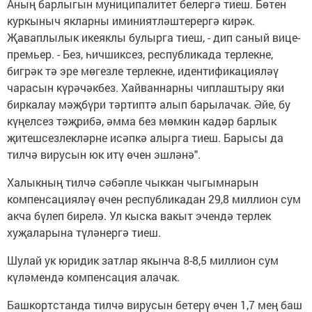
Аның барлыгын муниципалитет белергә тиеш. Бөтен
куркыныч якларны иминиятләштерергә кирәк.
Җаваплылык икеяклы булырга тиеш, - дип саный вице-
премьер. - Без, һичшиксез, республикада терлекне,
бигрәк тә эре мөгезле терлекне, идентификацияләү
чарасын күрәчәкбез. Хайваннарны чиплаштыру яки
биркалау мәҗбүри тәртиптә алып барылачак. Әйе, бу
күңелсез тәҗрибә, әмма без мөмкин кадәр барлык
җитешсезлекләрне исәпкә алырга тиеш. Барысы да
тилчә вирусын юк итү өчен эшләнә".
Халыкның тилчә сәбәпле чыккан чыгымнарын
компенсацияләү өчен республикадан 29,8 миллион сум
акча бүлеп бирелә. Ул кыска вакыт эчендә терлек
хуҗаларына түләнергә тиеш.
Шулай ук юридик затлар якынча 8-8,5 миллион сум
күләмендә компенсация алачак.
Башкортстанда тилчә вирусын бетерү өчен 1,7 мең баш