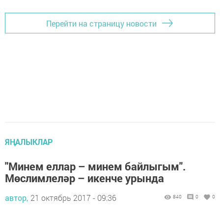
Перейти на страницу новости
ЯҢАЛЫКЛАР
"Минем еллар – минем байлыгым".
Мөслимлеләр – икенче урында
автор,
21 октябрь 2017 - 09:36
840
0
0