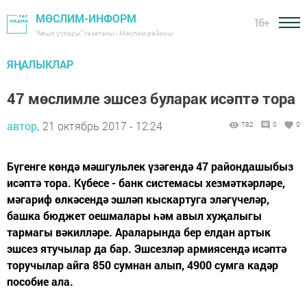
МӨСЛИМ-ИНФОРМ
16+
"Авыл утлары" газетасы - Мөслим районы
ЯҢАЛЫКЛАР
47 мөслимле эшсез буларак исәптә тора
автор,
21 октябрь 2017 - 12:24
782
0
0
Бүгенге көндә мәшгульлек үзәгендә 47 райондашыбыз
исәптә тора. Күбесе - банк системасы хезмәткәрләре,
мәгариф өлкәсендә эшләп кыскартуга эләгүчеләр,
башка бюджет оешмалары һәм авыл хуҗалыгы
тармагы вәкилләре. Араларында бер елдан артык
эшсез ятучылар да бар. Эшсезләр армиясендә исәптә
торучылар айга 850 сумнан алып, 4900 сумга кадәр
пособие ала.