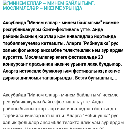
Аксубайда "Минем еллар - минем байлыгым" исемле
республикакүләм бәйге-фестиваль үтте. Анда
районыбызның картлар һәм инвалидлар йортында
тәрбияләнүчеләр катнашты. Аларга "Рябинушка" рус
халык фольклор ансамбле теләктәшлек һәм зур ярдәм
күрсәтте. Мөслимлеләр әлеге фестивальдә 23
конкурсант арасыннан икенче урынга лаек булдылар.
Аларга истәлекле бүләкләр һәм фестивальнең икенче
дәрәҗә дипломы тапшырылды. Безгә булышлык,...
Аксубайда "Минем еллар - минем байлыгым" исемле
республикакүләм бәйге-фестиваль үтте. Анда
районыбызның картлар һәм инвалидлар йортында
тәрбияләнүчеләр катнашты. Аларга "Рябинушка" рус
халык фольклор ансамбле теләктәшлек һәм зур ярдәм