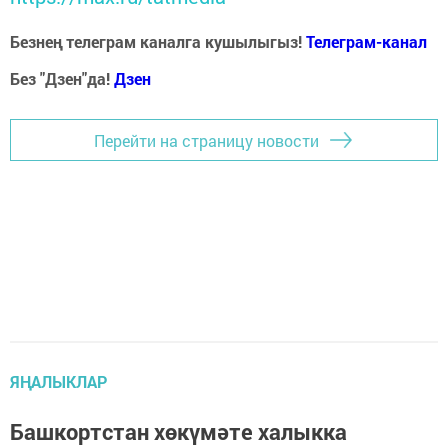
Безнең телеграм каналга кушылыгыз!
Телеграм-канал
Без "Дзен"да!
Д
зен
Перейти на страницу новости
ЯҢАЛЫКЛАР
Башкортстан хөкүмәте халыкка