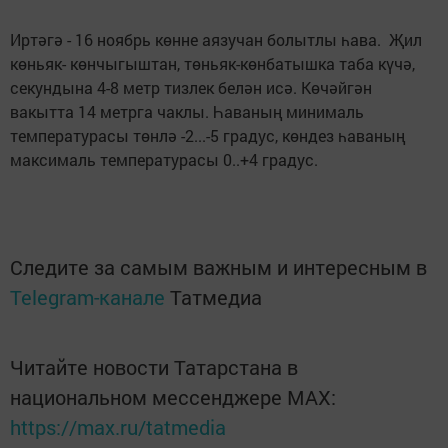
Иртәгә - 16 ноябрь көнне аязучан болытлы һава. Җил
көньяк- көнчыгыштан, төньяк-көнбатышка таба күчә,
секундына 4-8 метр тизлек белән исә. Көчәйгән
вакытта 14 метрга чаклы. Һаваның минималь
температурасы төнлә -2...-5 градус, көндез һаваның
максималь температурасы 0..+4 градус.
Следите за самым важным и интересным в
Telegram-канале
Татмедиа
Читайте новости Татарстана в
национальном мессенджере MАХ:
https://max.ru/tatmedia