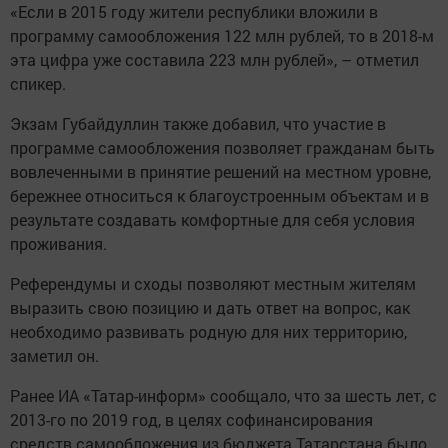
«Если в 2015 году жители республики вложили в
программу самообложения 122 млн рублей, то в 2018-м
эта цифра уже составила 223 млн рублей», – отметил
спикер.
Экзам Губайдуллин также добавил, что участие в
программе самообложения позволяет гражданам быть
вовлеченными в принятие решений на местном уровне,
бережнее относиться к благоустроенным объектам и в
результате создавать комфортные для себя условия
проживания.
Референдумы и сходы позволяют местным жителям
выразить свою позицию и дать ответ на вопрос, как
необходимо развивать родную для них территорию,
заметил он.
Ранее ИА «Татар-информ» сообщало, что за шесть лет, с
2013-го по 2019 год, в целях софинансирования
средств самообложения из бюджета Татарстана было