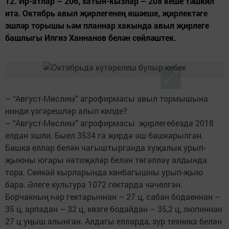
12. Ир-атлар – 206, хатын-кызлар – 208 кеше тәшкил
итә. Октябрь авыл җирлегенең яшәеше, җирлектәге
эшләр торышы һәм планнар хакында авыл җирлеге
башлыгы Илгиз Ханнанов белән сөйләштек.
– “Август-Мөслим” агрофирмасы авыл тормышына
нинди үзгәрешләр алып килде?
– “Август-Мөслим” агрофирмасы җирлегебездә 2018
елдан эшли. Быел 3534 га җирдә эш башкарылган.
Башка еллар белән чагыштырганда хуҗалык урып-
җыюны югары нәтиҗәләр белән төгәлләү алдында
тора. Сөякәй кырларында көнбагышны урып-җыю
бара. Әлеге культура 1072 гектарда чәчелгән.
Борчакның һәр гектарыннан – 27 ц, сабан бодаеннан –
35 ц, арпадан – 32 ц, көзге бодайдан – 35,2 ц, люпиннан
27 ц уңыш алынган. Алдагы елларда, зур техника белән