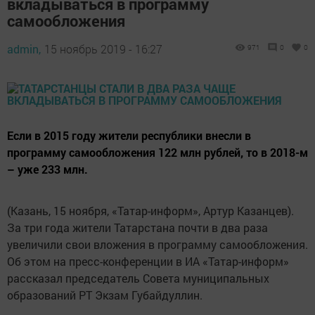
вкладываться в программу
самообложения
admin,
15 ноябрь 2019 - 16:27
971
0
0
Если в 2015 году жители республики внесли в
программу самообложения 122 млн рублей, то в 2018-м
– уже 233 млн.
(Казань, 15 ноября, «Татар-информ», Артур Казанцев).
За три года жители Татарстана почти в два раза
увеличили свои вложения в программу самообложения.
Об этом на пресс-конференции в ИА «Татар-информ»
рассказал председатель Совета муниципальных
образований РТ Экзам Губайдуллин.