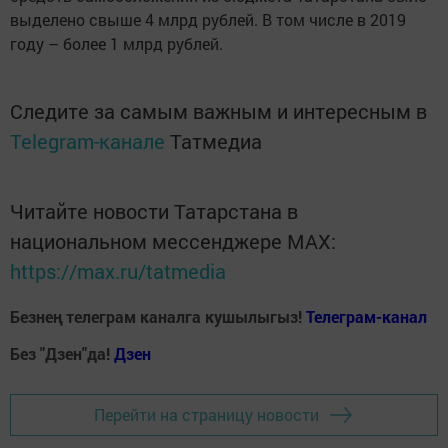
выделено свыше 4 млрд рублей. В том числе в 2019
году – более 1 млрд рублей.
Следите за самым важным и интересным в
Telegram-канале
Татмедиа
Читайте новости Татарстана в
национальном мессенджере MАХ:
https://max.ru/tatmedia
Безнең телеграм каналга кушылыгыз!
Телеграм-канал
Без "Дзен"да!
Д
зен
Перейти на страницу новости