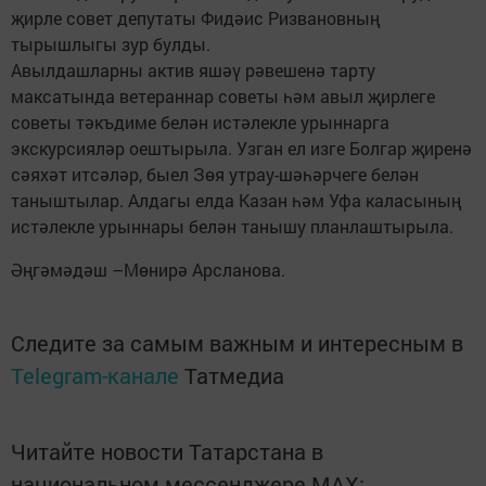
җирле совет депутаты Фидәис Ризвановның
тырышлыгы зур булды.
Авылдашларны актив яшәү рәвешенә тарту
максатында ветераннар советы һәм авыл җирлеге
советы тәкъдиме белән истәлекле урыннарга
экскурсияләр оештырыла. Узган ел изге Болгар җиренә
сәяхәт итсәләр, быел Зөя утрау-шәһәрчеге белән
таныштылар. Алдагы елда Казан һәм Уфа каласының
истәлекле урыннары белән танышу планлаштырыла.
Әңгәмәдәш –Мөнирә Арсланова.
Следите за самым важным и интересным в
Telegram-канале
Татмедиа
Читайте новости Татарстана в
национальном мессенджере MАХ: