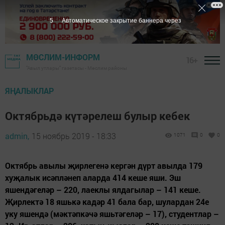
4
Автоматическое закрытие баннера через
МӨСЛИМ-ИНФОРМ
16+
"Авыл утлары" газетасы - Мөслим районы
ЯҢАЛЫКЛАР
Октябрьдә күтәрелеш булыр кебек
admin,
15 ноябрь 2019 - 18:33
1071
0
0
Октябрь авылы җирлегенә кергән дүрт авылда 179
хуҗалык исәпләнеп аларда 414 кеше яши. Эш
яшендәгеләр – 220, лаеклы ялдагылар – 141 кеше.
Җирлектә 18 яшькә кадәр 41 бала бар, шулардан 24е
уку яшендә (мәктәпкәчә яшьтәгеләр – 17), студентлар –