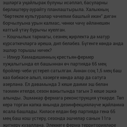
эшләргә уңайлырак булуны исәпләп, басуларны
берләштерү-зурайту планлаштырыла. Халыкның
“бөртекле культуралар чәчелми башлый икән” дигән
борчылуына урын калмас, чөнки чәчү әйләнешен
катгый үтәү бурычы куелган.
– Кошчылык тармагы, сезнең җирлектә дә матур
күрсәткечләргә ирешә, дип беләбез. Бүгенге көндә анда
эшләр торышы ничек?
– Илнур Хәмәдишинның крестьян-фермер
хуҗалыгында ел башыннан өч партиядә 65 мең
бройлер чеби үстереп сатылган. Аннан соң 1,5 мең баш
каз бәбкәсе алып, хәзерге көндә алар да сатуга
әзерләнә. Ел дәвамында 3 кеше даими эш белән
тәэмин ителде, сезон вакытында тагын 3 кеше эшкә
алынды. Эшмәкәр фермага реконструкция үткәрде. Төп
керә торган капка янында дезинфекцияләүче җайланма
ясала башлады. Киләсе елдан бер партиядә генә 65
мең баш кош үстерү, сезонда эшчеләр санын 11гә
җиткерү күзаллана. Элеккеге ферма территорияләре