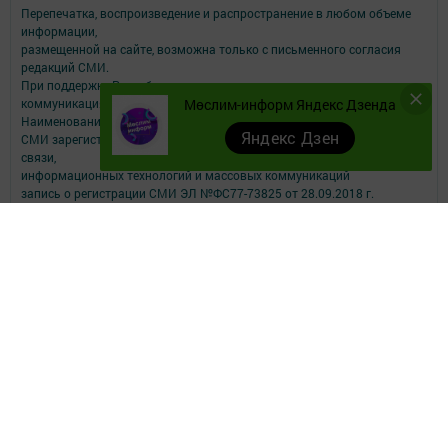
Перепечатка, воспроизведение и распространение в любом объеме
информации,
размещенной на сайте, возможна только с письменного согласия
редакций СМИ.
При поддержке Республиканского агентства по печати и массовым
коммуникациям.
Мөслим-информ Яндекс Дзенда
Наименование СМИ: Мөслим-информ
Яндекс Дзен
СМИ зарегистрировано Федеральной службой по надзору в сфере
связи,
информационных технологий и массовых коммуникаций
запись о регистрации СМИ ЭЛ №ФС77-73825 от 28.09.2018 г.
ФИО главного редактора: Афзалова Римма Рашидовна
Адрес редакции: 423970, РТ, Муслюмовский район, село Муслюмово,
ул.Пушкина, д.43
Телефон редакции: 8 (8-5556) 2-55-00, электронная почта
muslimau@rambler.ru
О фактах коррупции можете сообщить на электронную почту
muslimau@rambler.ru
Учредитель СМИ: АО «ТАТМЕДИА»
Антикоррупционная политика
АО «ТАТМЕДИА» использует «cookie»
для персонализации сервисов и
удобства пользователей сайтом.
Использование «cookie» можно отменить в настройках браузера.
Политика конфиденциальности