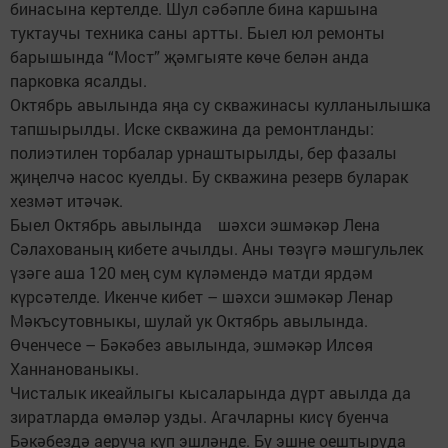
бинасына кертелде. Шул сәбәпле бина каршына
туктаучы техника саны артты. Быел юл ремонты
барышында “Мост” җәмгыяте көче белән анда
парковка ясалды.
Октябрь авылында яңа су скважинасы кулланылышка
тапшырылды. Иске скважина да ремонтланды:
полиэтилен торбалар урнаштырылды, бер фазалы
җиңелчә насос куелды. Бу скважина резерв буларак
хезмәт итәчәк.
Быел Октябрь авылында шәхси эшмәкәр Лена
Сәлахованың кибете ачылды. Аны төзүгә мәшгульлек
үзәге аша 120 мең сум күләмендә матди ярдәм
күрсәтелде. Икенче кибет – шәхси эшмәкәр Ленар
Мәкъсутовныкы, шулай ук Октябрь авылында.
Өченчесе – Бәкәбез авылында, эшмәкәр Илсөя
Ханнанованыкы.
Чисталык икеайлыгы кысаларында дүрт авылда да
зиратларда өмәләр узды. Агачларны кисү буенча
Бәкәбездә аеруча күп эшләнде. Бу эшне оештыруда