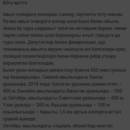
80гә җитте.
Авыл эчендәге юлларны саклау, тәртиптә тоту мөһим.
Яз-көз авыл эчендәге юллар шлагбаум белән ябыла.
Әмма бу чара һәрвакыт теләгән нәтиҗәне бирми, чөнки
төрле сәбәп белән шлагбаумнарны ачып торырга да
туры килә. Депутатлар белән фикерләшеп, зур
техниканың авылга керүен чикләүче юл билгеләре куеп,
полиция хезмәткәрләре белән берничә рейд үткәрү
кирәклеген билгеләдек.
Быел урам юлларын ремонтлау буенча 550 мең сумлык
эш башкарылды. Сөякәй авылындагы Бакча
урамында, 2018 елда туктаган урыннан дәвам итеп, –
400 м, Бәкәбез авылындагы Вахитов урамында – 300
м, Октябрь авылындагы Советская урамында – 430 м,
Үзәк урамда – 200 м, Яшьләр урамында – 100 м
озынлыгында – барысы 1,5 км артык юлларга өстәп
гравий җәелде.
Октябрь авылындагы социаль объектлар мәктәп