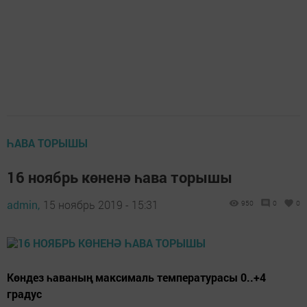
ҺАВА ТОРЫШЫ
16 ноябрь көненә һава торышы
admin,
15 ноябрь 2019 - 15:31
950
0
0
Көндез һаваның максималь температурасы 0..+4
градус