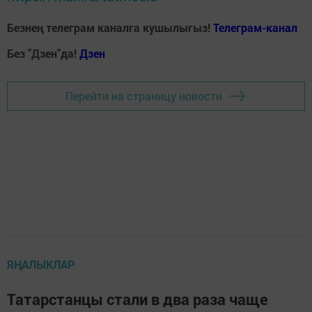
Безнең телеграм каналга кушылыгыз!
Телеграм-канал
Без "Дзен"да!
Д
зен
Перейти на страницу новости
ЯҢАЛЫКЛАР
Татарстанцы стали в два раза чаще