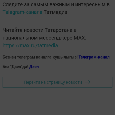
Следите за самым важным и интересным в
Telegram-канале
Татмедиа
Читайте новости Татарстана в
национальном мессенджере MАХ:
https://max.ru/tatmedia
Безнең телеграм каналга кушылыгыз!
Телеграм-канал
Без "Дзен"да!
Д
зен
Перейти на страницу новости