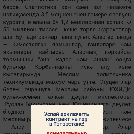
берсе. Статистика көн саен юл һәлакәте
нәтиҗәсендә 3,5 мең кешенең гомере өзелүен
күрсәтә, ә елына бу 1,2 миллионнан артык. Ә
50 миллион тирәсе кеше төрле җәрәхәтләр
ала. Бу гади саннар гына түгел. Алар артында
– кимсетелгән язмышлар, гаиләләре һәм
якыннары кайгысы. Аларның һәркайсы
тормышны “аңа” кадәр һәм “аннан” соңга
бүләләр. Корбаннарны искә алу көне
кысаларында Мөслим политехника
техникумында махсус чара үтте. Студентлар
белән очрашуга Мөслим районы ЮХИДИ
булекчәсенең өлкән дәүләт инспекторы
Руслан Бикмурзин һәм “Юл иминлеге” дәүләт
бюджет учреждениесенең Сарман һәм
Мөслим районнары буенча бүлекчә житәкчесе
Алсу Ситдыйкова килделәр. Алар
студентларга хәтер көнен үткәрү тарихы