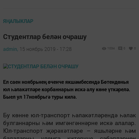
ЯҢАЛЫКЛАР
Студентлар белән очрашу
admin,
15 ноябрь 2019 - 17:28
1034
0
0
Ел саен ноябрьнең өченче якшәмбесендә Бөтендөнья
юл һәлакәтләре корбаннарын искә алу көне үткәрелә.
Быел ул 17ноябрьгә туры килә.
Бу көнне юл-транспорт һәлакәтләрендә һәлак
булганнарны һәм имгәнгәннәрне искә алалар.
Юл-транспорт җәрәхәтләре – яшьләрне һәм
балаларны үлемгә китерүче сәбәпләрнең