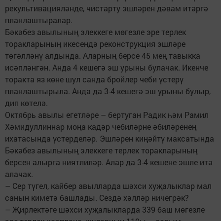
рекультивацияләнде, чистарту эшләрен дәвам итәргә
планлаштыралар.
Бәкәбез авылының элеккеге мөгезле эре терлек
торакларының икесендә реконструкция эшләре
төгәлләнү алдында. Аларның берсе 45 мең тавыкка
исәпләнгән. Анда 4 кешегә эш урыны булачак. Икенче
торакта яз көне шул санда бройлер чеби үстерү
планлаштырыла. Анда да 3-4 кешегә эш урыны булыр,
дип көтелә.
Октябрь авылы егетләре – бертуган Радик һәм Рамил
Хәмидуллиннар моңа кадәр чебиләрне әбиләренең
ихатасында үстерделәр. Эшләрен киңәйтү максатында
Бәкәбез авылының элеккеге терлек торакларының
берсен алырга ниятлиләр. Алар да 3-4 кешене эшле итә
алачак.
– Сер түгел, кайбер авылларда шәхси хуҗалыклар мал
санын киметә башлады. Сездә хәлләр ничегрәк?
– Җирлектәге шәхси хуҗалыкларда 339 баш мөгезле