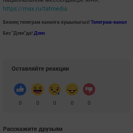
https://max.ru/tatmedia
Безнең телеграм каналга кушылыгыз!
Телеграм-канал
Без "Дзен"да!
Д
зен
Оставляйте реакции
0
0
0
0
0
Расскажите друзьям