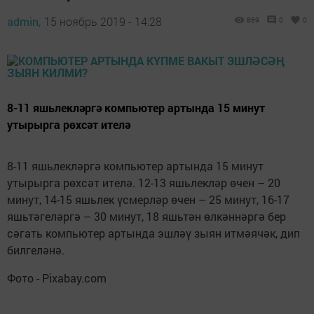
admin,
15 ноябрь 2019 - 14:28
869
0
0
8-11 яшьлекләргә компьютер артында 15 минут
утырырга рөхсәт ителә
8-11 яшьлекләргә компьютер артында 15 минут
утырырга рөхсәт ителә. 12-13 яшьлекләр өчен – 20
минут, 14-15 яшьлек үсмерләр өчен – 25 минут, 16-17
яшьтәгеләргә – 30 минут, 18 яшьтән өлкәннәргә бер
сәгать компьютер артында эшләү зыян итмәячәк, дип
билгеләнә.
Фото - Pixabay.com