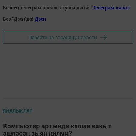
Безнең телеграм каналга кушылыгыз!
Телеграм-канал
Без "Дзен"да!
Д
зен
Перейти на страницу новости
ЯҢАЛЫКЛАР
Компьютер артында күпме вакыт
эшләсәң зыян килми?