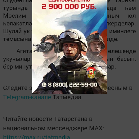
турында мәгълүмат, республикада һәм
Мөслим районында булган аяныч юл
һәлакәтләре мисалларын җиткерделәр.
Шулай ук укучылар игътибарына юл иминлеге
темасына фильмнар да тәкъдим ителде.
Агитацион чараның йомгаклау өлешендә
укучылар юл һәлакәте корбаннарын басып,
бер минут тынлык белән искә алдылар.
Следите за самым важным и интересным в
Telegram-канале
Татмедиа
Читайте новости Татарстана в
национальном мессенджере MАХ:
https://max.ru/tatmedia