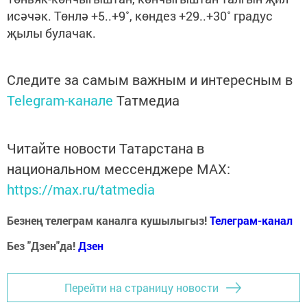
исәчәк. Төнлә +5..+9˚, көндез +29..+30˚ градус
җылы булачак.
Следите за самым важным и интересным в
Telegram-канале
Татмедиа
Читайте новости Татарстана в
национальном мессенджере MАХ:
https://max.ru/tatmedia
Безнең телеграм каналга кушылыгыз!
Телеграм-канал
Без "Дзен"да!
Д
зен
Перейти на страницу новости