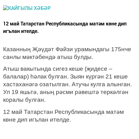
12 май Татарстан Республикасында матәм көне дип
игълан ителде.
Казанның Җәүдәт Фәйзи урамындагы 175нче
санлы мәктәбендә атыш булды.
Атыш вакытында сигез кеше (җидесе –
балалар) һәлак булган. Зыян күргән 21 кеше
хастаханәгә озатылган. Атучы кулга алынган.
Ул 19 яшьтә, аның рәсми рәвештә теркәлгән
коралы булган.
12 май Татарстан Республикасында матәм
көне дип игълан ителде.