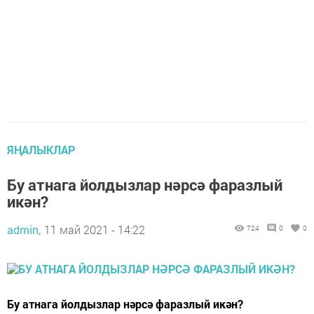
ЯҢАЛЫКЛАР
Бу атнага йолдызлар нәрсә фаразлый
икән?
admin,
11 май 2021 - 14:22
724
0
0
Бу атнага йолдызлар нәрсә фаразлый икән?