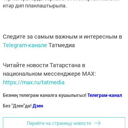
итәр дип планлаштырыла.
Следите за самым важным и интересным в
Telegram-канале
Татмедиа
Читайте новости Татарстана в
национальном мессенджере MАХ:
https://max.ru/tatmedia
Безнең телеграм каналга кушылыгыз!
Телеграм-канал
Без "Дзен"да!
Д
зен
Перейти на страницу новости