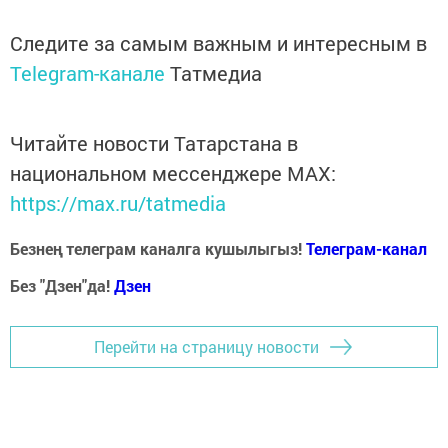
Следите за самым важным и интересным в
Telegram-канале
Татмедиа
Читайте новости Татарстана в
национальном мессенджере MАХ:
https://max.ru/tatmedia
Безнең телеграм каналга кушылыгыз!
Телеграм-канал
Без "Дзен"да!
Д
зен
Перейти на страницу новости