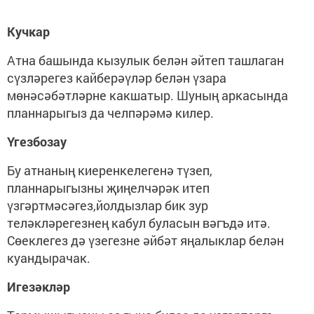
Кучкар
Атна башында кызулык белән әйтеп ташлаган
сүзләрегез кайберәүләр белән үзара
мөнәсәбәтләрне какшатыр. Шуның аркасында
планнарыгыз да челпәрәмә килер.
Үгезбозау
Бу атнаның киеренкелегенә түзеп,
планнарыгызны җиңелчәрәк итеп
үзгәртмәсәгез,йолдызлар бик зур
теләкләрегезнең кабул буласын вәгъдә итә.
Сөеклегез дә үзегезне әйбәт яңалыклар белән
куандырачак.
Игезәкләр