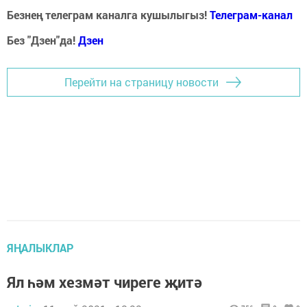
Безнең телеграм каналга кушылыгыз!
Телеграм-канал
Без "Дзен"да!
Д
зен
Перейти на страницу новости
ЯҢАЛЫКЛАР
Ял һәм хезмәт чиреге җитә