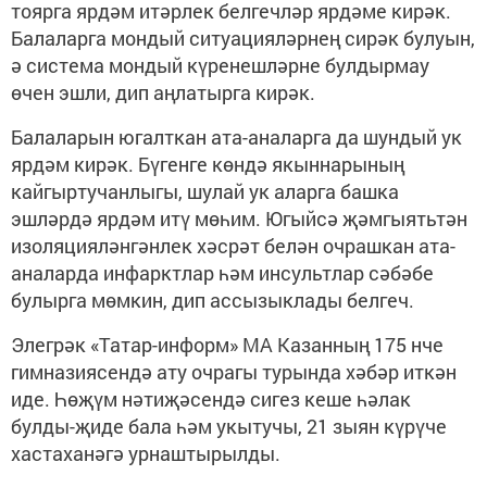
тоярга ярдәм итәрлек белгечләр ярдәме кирәк.
Балаларга мондый ситуацияләрнең сирәк булуын,
ә система мондый күренешләрне булдырмау
өчен эшли, дип аңлатырга кирәк.
Балаларын югалткан ата-аналарга да шундый ук
ярдәм кирәк. Бүгенге көндә якыннарының
кайгыртучанлыгы, шулай ук аларга башка
эшләрдә ярдәм итү мөһим. Югыйсә җәмгыятьтән
изоляцияләнгәнлек хәсрәт белән очрашкан ата-
аналарда инфарктлар һәм инсультлар сәбәбе
булырга мөмкин, дип ассызыклады белгеч.
Элегрәк «Татар-информ» МА Казанның 175 нче
гимназиясендә ату очрагы турында хәбәр иткән
иде. Һөҗүм нәтиҗәсендә сигез кеше һәлак
булды-җиде бала һәм укытучы, 21 зыян күрүче
хастаханәгә урнаштырылды.