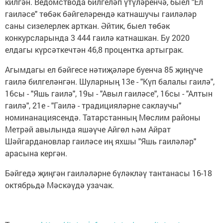
килгән. Ведомствода билгеләп үтүләренчә, быел "Ел
гаиләсе" төбәк бәйгеләрендә катнашучы гаиләләр
саны сизелерлек арткан. Әйтик, быел төбәк
конкурсларында 3 444 гаилә катнашкан. Бу 2020
елдагы күрсәткечтән 46,8 процентка артыграк.
Агымдагы ел бәйгесе нәтиҗәләре буенча 85 җиңүче
гаилә билгеләнгән. Шуларның 13е - "Күп балалы гаилә",
16сы - "Яшь гаилә", 19ы - "Авыл гаиләсе", 16сы - "Алтын
гаилә", 21е - "Гаилә - традицияләрне саклаучы"
номинанациясендә. Татарстанның Мөслим районы
Метрәй авылында яшәүче Айгөл һәм Айрат
Шәйгардановлар гаиләсе иң яхшы "Яшь гаиләләр"
арасына кергән.
Бәйгедә җиңгән гаиләләрне бүләкләү тантанасы 16-18
октябрьдә Мәскәүдә узачак.