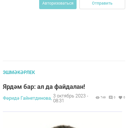
Отправить
Авторизоваться
ЭШМӘКӘРЛЕК
Ярдәм бар: ал да файдалан!
3 октябрь 2023 -
Фәридә Гайнетдинова,
749
0
0
08:31