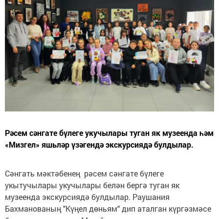
Рәсем сәнгате бүлеге укучылары туган як музеенда һәм
«Мизгел» яшьләр үзәгендә экскурсиядә булдылар.
Сәнгать мәктәбенең рәсем сәнгате бүлеге
укытучылары укучылары белән бергә туган як
музеенда экскурсиядә булдылар. Раушания
Бахманованың "Күңел дөньям" дип аталган күргәзмәсе