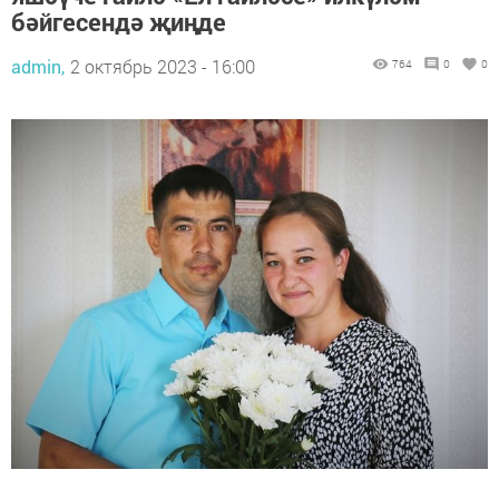
бәйгесендә җиңде
admin,
2 октябрь 2023 - 16:00
764
0
0