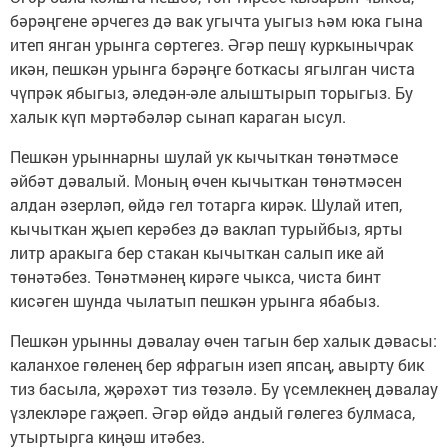
бәрәңгене әрчегез дә вак угычта уыгыз һәм юка гына
итеп янган урынга сөртегез. Әгәр пешү куркынычрак
икән, пешкән урынга бәрәңге боткасы ягылган чиста
чүпрәк ябыгыз, әледән-әле алыштырып торыгыз. Бу
халык күп мәртәбәләр сынап караган ысул.
Пешкән урыннарны шулай ук кычыткан төнәтмәсе
әйбәт дәвалый. Моның өчен кычыткан төнәтмәсен
алдан әзерләп, өйдә гел тотарга кирәк. Шулай итеп,
кычыткан җыеп керәбез дә ваклап турыйбыз, ярты
литр аракыга бер стакан кычыткан салып ике ай
төнәтәбез. Төнәтмәнең кирәге чыкса, чиста бинт
кисәген шунда чылатып пешкән урынга ябабыз.
Пешкән урынны дәвалау өчен тагын бер халык дәвасы:
каланхое гөленең бер яфрагын изеп япсаң, авырту бик
тиз басыла, җәрәхәт тиз төзәлә. Бу үсемлекнең дәвалау
үзлекләре гаҗәеп. Әгәр өйдә андый гөлегез булмаса,
утыртырга киңәш итәбез.