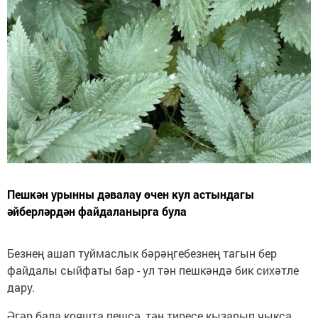
Пешкән урынны дәвалау өчен кул астындагы
әйберләрдән файдаланырга була
Безнең ашап туймаслык бәрәңгебезнең тагын бер
файдалы сыйфаты бар - ул тән пешкәндә бик сихәтле
дару.
Әгәр бала кояшта пешсә, тән тиресе кызарып чыкса,