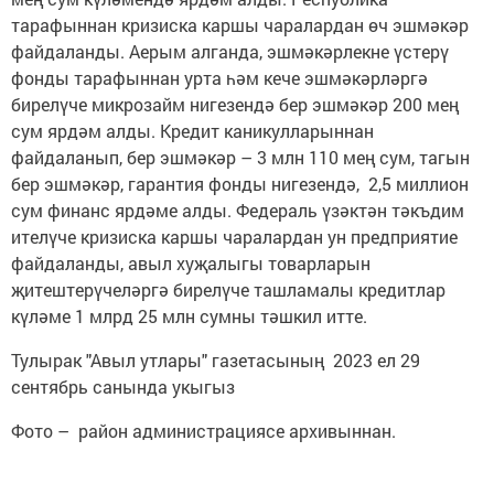
тарафыннан кризиска каршы чаралардан өч эшмәкәр
файдаланды. Аерым алганда, эшмәкәрлекне үстерү
фонды тарафыннан урта һәм кече эшмәкәрләргә
бирелүче микрозайм нигезендә бер эшмәкәр 200 мең
сум ярдәм алды. Кредит каникулларыннан
файдаланып, бер эшмәкәр – 3 млн 110 мең сум, тагын
бер эшмәкәр, гарантия фонды нигезендә, 2,5 миллион
сум финанс ярдәме алды. Федераль үзәктән тәкъдим
ителүче кризиска каршы чаралардан ун предприятие
файдаланды, авыл хуҗалыгы товарларын
җитештерүчеләргә бирелүче ташламалы кредитлар
күләме 1 млрд 25 млн сумны тәшкил итте.
Тулырак "Авыл утлары" газетасының 2023 ел 29
сентябрь санында укыгыз
Фото – район администрациясе архивыннан.