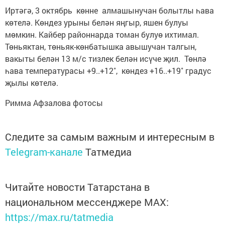
Иртәгә, 3 октябрь көнне алмашынучан болытлы һава
көтелә. Көндез урыны белән яңгыр, яшен булуы
мөмкин. Кайбер районнарда томан булуө ихтимал.
Төньяктан, төньяк-көнбатышка авышучан талгын,
вакыты белән 13 м/с тизлек белән исүче җил. Төнлә
һава температурасы +9..+12˚, көндез +16..+19˚ градус
җылы көтелә.
Римма Афзалова фотосы
Следите за самым важным и интересным в
Telegram-канале
Татмедиа
Читайте новости Татарстана в
национальном мессенджере MАХ:
https://max.ru/tatmedia