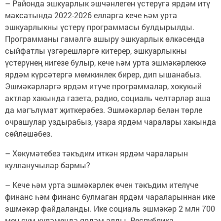
– Районда эшкуарлык эшчәнлеген үстерүгә ярдәм итү
максатында 2022-2026 елларга кече һәм урта
эшкуарлыкны үстерү программасы булдырылды.
Программаны гамәлгә ашыру эшкуарлык өлкәсендә
сыйфатлы үзгәрешләргә китерер, эшкуарлыкны
үстерүнең нигезе булыр, кече һәм урта эшмәкәрлеккә
ярдәм күрсәтергә мөмкинлек бирер, дип ышанабыз.
Эшмәкәрләргә ярдәм итүче программалар, хокукый
актлар хакында газета, радио, социаль челтәрләр аша
да мәгълүмат җиткерәбез. Эшмәкәрләр белән төрле
очрашулар уздырабыз, үзара ярдәм чаралары хакында
сөйләшәбез.
– Хөкүмәтебез тәкъдим иткән ярдәм чараларын
кулланучылар бармы?
– Кече һәм урта эшмәкәрлек өчен тәкъдим ителүче
финанс һәм финанс булмаган ярдәм чараларыннан ике
эшмәкәр файдаланды. Ике социаль эшмәкәр 2 млн 700
мең сум күләмендә ярдәм алды. Республика