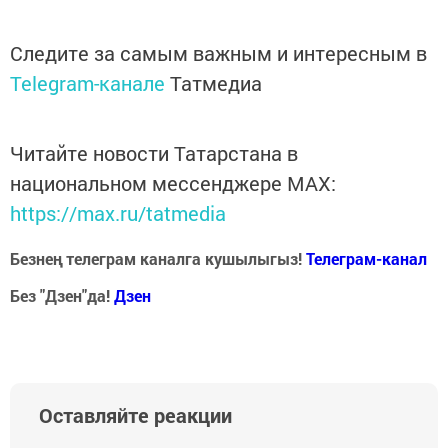
Следите за самым важным и интересным в
Telegram-канале
Татмедиа
Читайте новости Татарстана в
национальном мессенджере MАХ:
https://max.ru/tatmedia
Безнең телеграм каналга кушылыгыз!
Телеграм-канал
Без "Дзен"да!
Д
зен
Оставляйте реакции