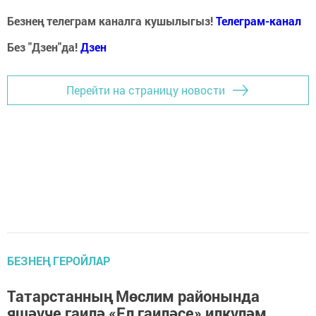
Безнең телеграм каналга кушылыгыз!
Телеграм-канал
Без "Дзен"да!
Д
зен
Перейти на страницу новости
БЕЗНЕҢ ГЕРОЙЛАР
Татарстанның Мөслим районында
яшәүче гаилә «Ел гаиләсе» илкүләм