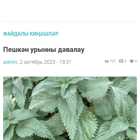
ФАЙДАЛЫ КИҢӘШЛӘР
Пешкән урынны дәвалау
admin,
2 октябрь 2023 - 19:31
727
0
0