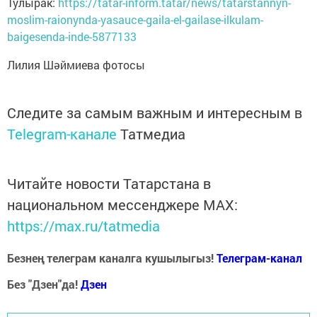
Тулырак:
https://tatar-inform.tatar/news/tatarstannyn-
moslim-raionynda-yasauce-gaila-el-gailase-ilkulam-
baigesenda-inde-5877133
Лилия Шәймиева фотосы
Следите за самым важным и интересным в
Telegram-канале
Татмедиа
Читайте новости Татарстана в
национальном мессенджере MАХ:
https://max.ru/tatmedia
Безнең телеграм каналга кушылыгыз!
Телеграм-канал
Без "Дзен"да!
Д
зен