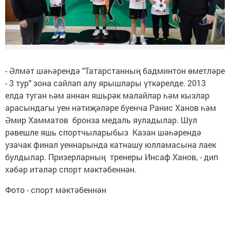
- Әлмәт шәһәрендә "Татарстанның бадминтон өметләре
- 3 тур" зона сайлап алу ярышлары үткәрелде. 2013
елда туган һәм аннан яшьрәк малайлар һәм кызлар
арасындагы уен нәтиҗәләре буенча Ранис Ханов һәм
Әмир Хамматов бронза медаль яуладылар. Шул
рәвешле яшь спортчыларыбыз Казан шәһәрендә
узачак финал уеннарында катнашу юлламасына лаек
булдылар. Призерларның тренеры Инсаф Ханов, - дип
хәбәр итәләр спорт мәктәбеннән.
Фото - спорт мәктәбеннән