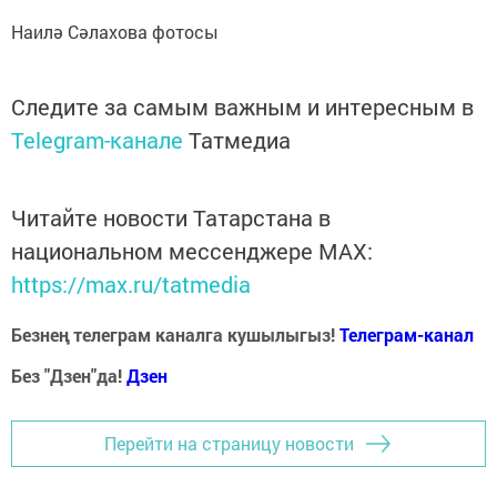
Наилә Сәлахова фотосы
Следите за самым важным и интересным в
Telegram-канале
Татмедиа
Читайте новости Татарстана в
национальном мессенджере MАХ:
https://max.ru/tatmedia
Безнең телеграм каналга кушылыгыз!
Телеграм-канал
Без "Дзен"да!
Д
зен
Перейти на страницу новости