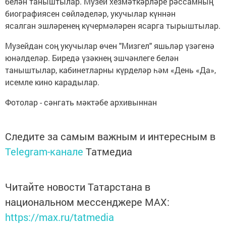
белән таныштылар. Музей хезмәткәрләре рәссамның
биографиясен сөйләделәр, укучылар күннән
ясалган эшләренең күчермәләрен ясарга тырыштылар.
Музейдан соң укучылар өчен "Мизгел" яшьләр үзәгенә
юнәлделәр. Биредә үзәкнең эшчәнлеге белән
таныштылар, кабинетларны күрделәр һәм «День «Да»,
исемле кино карадылар.
Фотолар - сәнгать мәктәбе архивыннан
Следите за самым важным и интересным в
Telegram-канале
Татмедиа
Читайте новости Татарстана в
национальном мессенджере MАХ:
https://max.ru/tatmedia