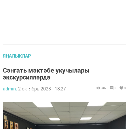
ЯҢАЛЫКЛАР
Сәнгать мәктәбе укучылары
экскурсияләрдә
admin,
2 октябрь 2023 - 18:27
507
0
0