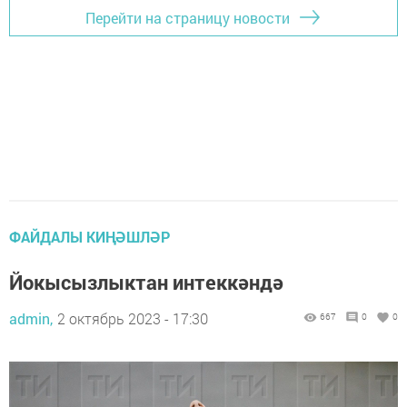
Перейти на страницу новости
ФАЙДАЛЫ КИҢӘШЛӘР
Йокысызлыктан интеккәндә
admin,
2 октябрь 2023 - 17:30
667
0
0