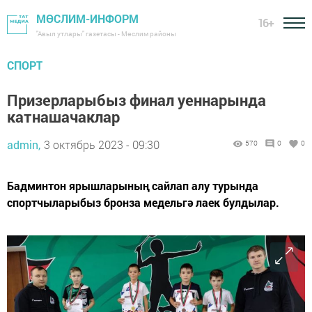
МӨСЛИМ-ИНФОРМ
16+
"Авыл утлары" газетасы - Мөслим районы
СПОРТ
Призерларыбыз финал уеннарында
катнашачаклар
admin,
3 октябрь 2023 - 09:30
570
0
0
Бадминтон ярышларының сайлап алу турында
спортчыларыбыз бронза медельгә лаек булдылар.