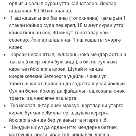
орлыгы салып сүрән утта кайнаталар. Йоклар
алдыннан 50-60 мл эчәләр.
1 аш кашыгы аю баланы (толокнянка) тамырын 1
стакан кайнар суда пешереп, 15 минут сүрән утта
кайнатканнан соң, 30 минут төнәтәләр һәм
сөзәләр. Йоклар алдыннан 1 аш кашыгы эчәргә
кирәк.
Корсак белән ятып, кулларны юка мендәр астына
тыгып (гипер­тония булганда), ә битне сул якка
каратып йокларга кирәк. Шулай ятканда
киеренкелекне бетерергә уңайлы, чөнки ул
табигый халәт, балалар да гадәттә шулай йоклый.
Сул ян белән йоклау да файдалы - ашказаны-эчәк
тракты эшчәнлеген яхшырта.
Тиз йоклап китәр өчен махсус шартларны үтәргә
кирәк: бүлмәне Җилләтергә, душка керергә,
йокларга көн дә бер үк вакытта ятарга һ.б.
Шундый ысул да ярдәм итә: мендәрне бөтнек,
мәтрүшкә, абага, яран гөл, чикләвек, дәфнә