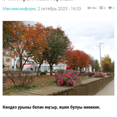
Мөслим-информ,
2 октябрь 2023 - 16:33
584
0
0
Көндез урыны белән яңгыр, яшен булуы мөмкин.