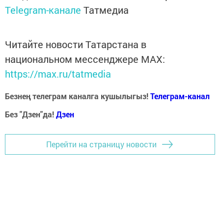
Telegram-канале
Татмедиа
Читайте новости Татарстана в
национальном мессенджере MАХ:
https://max.ru/tatmedia
Безнең телеграм каналга кушылыгыз!
Телеграм-канал
Без "Дзен"да!
Д
зен
Перейти на страницу новости