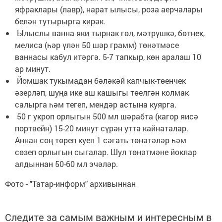
яфраклары (лавр), нарат ылысы, роза аер­чалары
белән тутырырга кирәк.
Ылыслы ванна яки тырнак гөл, мәтрүшкә, бөтнек,
мелиса (һәр үлән 50 шәр грамм) төнәтмәсе
ваннасы кабул итәргә. 5-7 тапкыр, көн аралаш 10
ар минут.
Йомшак тукымадан бәләкәй капчык-төенчек
әзерләп, шуңа ике аш кашыгы төелгән колмак
салырга һәм тегеп, мендәр астына куярга.
50 г укроп орлыгын 500 мл шәрабта (кагор яисә
портвейн) 15-20 минут сүрән утта кайнаталар.
Аннан соң төреп куеп 1 сәгать төнәтәләр һәм
сөзеп орлыгын сыгалар. Шул төнәтмәне йоклар
алдыннан 50-60 мл эчәләр.
Фото - "Татар-информ" архивыннан
Следите за самым важным и интересным в