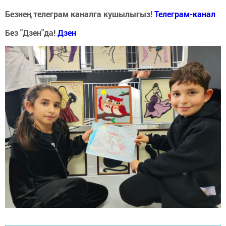
Безнең телеграм каналга кушылыгыз!
Телеграм-канал
Без "Дзен"да!
Д
зен