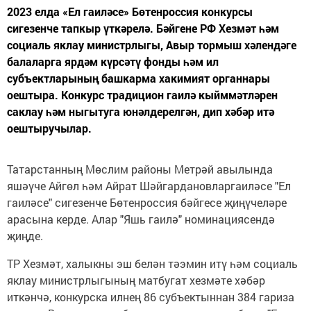
2023 елда «Ел гаиләсе» Бөтенроссия конкурсы
сигезенче тапкыр үткәрелә. Бәйгене РФ Хезмәт һәм
социаль яклау министрлыгы, Авыр тормыш хәлендәге
балаларга ярдәм күрсәтү фонды һәм ил
субъектларының башкарма хакимият органнары
оештыра. Конкурс традицион гаилә кыйммәтләрен
саклау һәм ныгытуга юнәлдерелгән, дип хәбәр итә
оештыручылар.
Татарстанның Мөслим районы Метрәй авылында
яшәүче Айгөл һәм Айрат Шәйгардановларгаиләсе "Ел
гаиләсе" сигезенче Бөтенроссия бәйгесе җиңүчеләре
арасына керде. Алар "Яшь гаилә" номинациясендә
җиңде.
ТР Хезмәт, халыкны эш белән тәэмин итү һәм социаль
яклау министрлыгының матбугат хезмәте хәбәр
иткәнчә, конкурска илнең 86 субъектыннан 384 гариза