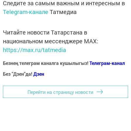
Следите за самым важным и интересным в
Telegram-канале
Татмедиа
Читайте новости Татарстана в
национальном мессенджере MАХ:
https://max.ru/tatmedia
Безнең телеграм каналга кушылыгыз!
Телеграм-канал
Без "Дзен"да!
Д
зен
Перейти на страницу новости