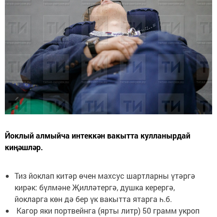
Йоклый алмыйча интеккән вакытта кулланырдай
киңәшләр.
Тиз йоклап китәр өчен махсус шартларны үтәргә
кирәк: бүлмәне Җилләтергә, душка керергә,
йокларга көн дә бер үк вакытта ятарга һ.б.
Кагор яки портвейнга (ярты литр) 50 грамм укроп