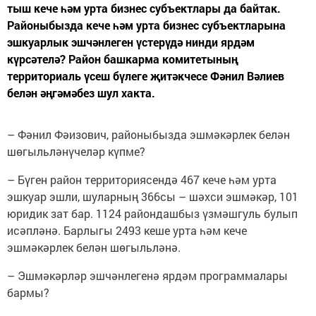
тыш кече һәм урта бизнес субъектлары да байтак.
Районыбызда кече һәм урта бизнес субъектларына
эшкуарлык эшчәнлеген үстерүдә нинди ярдәм
күрсәтелә? Район башкарма комитетының
территориаль үсеш бүлеге җитәкчесе Фәнил Вәлиев
белән әңгәмәбез шул хакта.
– Фәнил Фәизович, районыбызда эшмәкәрлек белән
шөгыльләнүчеләр күпме?
– Бүген район территориясендә 467 кече һәм урта
эшкуар эшли, шуларның 366сы – шәхси эшмәкәр, 101
юридик зат бар. 1124 райондашбыз үзмәшгуль булып
исәпләнә. Барлыгы 2493 кеше урта һәм кече
эшмәкәрлек белән шөгыльләнә.
– Эшмәкәрләр эшчәнлегенә ярдәм программалары
бармы?