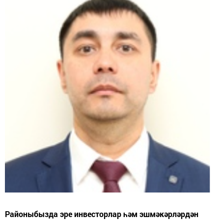
Районыбызда эре инвесторлар һәм эшмәкәрләрдән