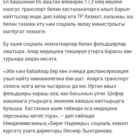
Ел башыннан 65 яшьтән өлкәнрәк 17,3 мең кешене
махсус транспорт белән хастаханәләргә алып барып
кайттылар инде, дип хәбәр итә ТР Хезмәт, халыкны эш
белән тәэмин итү һәм социаль яклау министрлыгы
матбугат хезмәте.
Бу эшне социаль хезмәткәрләр белән фельдшерлар
оештыра. Алар медицина тикшерүе үтәргә барасы көн
турында алдан кисәтә.
«Әби һәм бабайлар бер көн эчендә диспансеризация
узып кайту мөмкинлегенә бик шат. Аларга транспорт
эзлисе, юлга акча чыгарасы да юк. Иртән авыл
фельдшеры каршы ала, кан басымын үлчи. Шофер
машинага утырырга, иминлек каешын каптырырга
булыша. Хастаханә ишек төбендә исә медицина
персоналы көтеп тора», – дип сөйләде
Менделеевскиның «Берег Надежды» социаль хезмәт
күрсәтү үзәге директоры Илсөяр Зыятдинова.