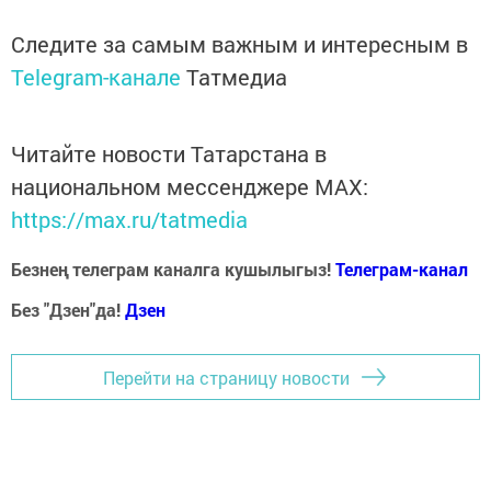
Следите за самым важным и интересным в
Telegram-канале
Татмедиа
Читайте новости Татарстана в
национальном мессенджере MАХ:
https://max.ru/tatmedia
Безнең телеграм каналга кушылыгыз!
Телеграм-канал
Без "Дзен"да!
Д
зен
Перейти на страницу новости