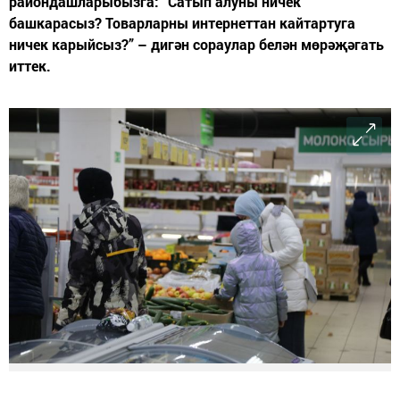
райондашларыбызга: “Сатып алуны ничек
башкарасыз? Товарларны интернеттан кайтартуга
ничек карыйсыз?” – дигән сораулар белән мөрәҗәгать
иттек.