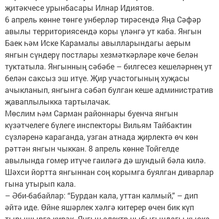
җитәкчесе урынбасары Илнар Идиятов.
6 апрель көнне төнге унберләр тирәсендә Яңа Сәфәр
авылы территориясендә коры үләнгә ут каба. Янгын
Баек һәм Иске Карамалы авылларындагы аерым
янгын сүндерү постлары хезмәткәрләре көче белән
туктатыла. Янгынның сәбәбе – билгесез кешеләрнең ут
белән саксыз эш итүе. Җир участогының хуҗасы
ачыкланып, янгынга сәбәп булган кеше административ
җаваплылыкка тартылачак.
Мөслим һәм Сарман районнары буенча янгын
күзәтчелеге бүлеге инспекторы Вильям Тайбактин
сүзләренә караганда, узган атнада җирлектә өч көн
рәттән янгын чыккан. 8 апрель көнне Тойгелде
авылында гомер итүче гаиләгә дә шундый бәла килә.
Шәхси йортта янгыннан соң корымга буялган диварлар
гына утырып кала.
– Әби-бабайлар: “Бурдан кала, уттан калмый,” – дип
әйтә иде. Өйне яшәрлек хәлгә китерер өчен бик күп
тырышырга кирәк. Янгын электр чыбыгындагы кыска