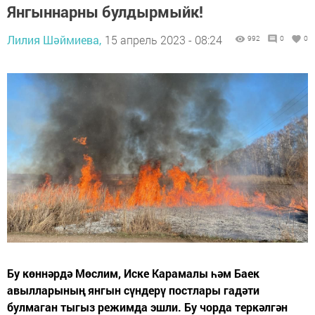
Янгыннарны булдырмыйк!
Лилия Шәймиева,
15 апрель 2023 - 08:24
992
0
0
Бу көннәрдә Мөслим, Иске Карамалы һәм Баек
авылларының янгын сүндерү постлары гадәти
булмаган тыгыз режимда эшли. Бу чорда теркәлгән