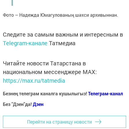
Фото – Надежда Юмагулованың шәхси архивыннан.
Следите за самым важным и интересным в
Telegram-канале
Татмедиа
Читайте новости Татарстана в
национальном мессенджере MАХ:
https://max.ru/tatmedia
Безнең телеграм каналга кушылыгыз!
Телеграм-канал
Без "Дзен"да!
Д
зен
Перейти на страницу новости