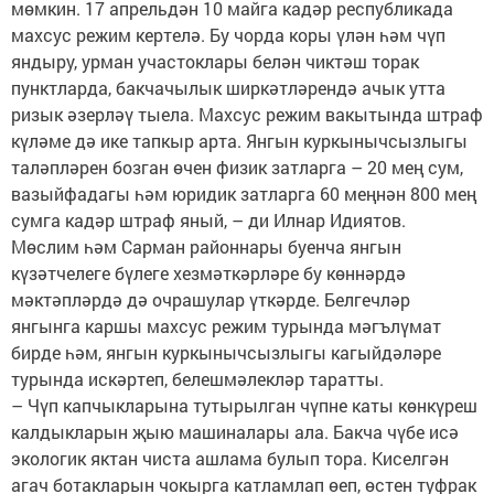
мөмкин. 17 апрельдән 10 майга кадәр республикада
махсус режим кертелә. Бу чорда коры үлән һәм чүп
яндыру, урман участоклары белән чиктәш торак
пунктларда, бакчачылык ширкәтләрендә ачык утта
ризык әзерләү тыела. Махсус режим вакытында штраф
күләме дә ике тапкыр арта. Янгын куркынычсызлыгы
таләпләрен бозган өчен физик затларга – 20 мең сум,
вазыйфадагы һәм юридик затларга 60 меңнән 800 мең
сумга кадәр штраф яный, – ди Илнар Идиятов.
Мөслим һәм Сарман районнары буенча янгын
күзәтчелеге бүлеге хезмәткәрләре бу көннәрдә
мәктәпләрдә дә очрашулар үткәрде. Белгечләр
янгынга каршы махсус режим турында мәгълүмат
бирде һәм, янгын куркынычсызлыгы кагыйдәләре
турында искәртеп, белешмәлекләр таратты.
– Чүп капчыкларына тутырылган чүпне каты көнкүреш
калдыкларын җыю машиналары ала. Бакча чүбе исә
экологик яктан чиста ашлама булып тора. Киселгән
агач ботакларын чокырга катламлап өеп, өстен туфрак