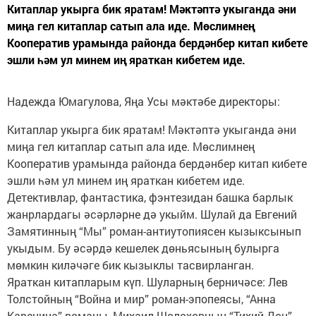
Китаплар укырга бик яратам! Мәктәптә укыганда әни
миңа гел китаплар сатып ала иде. Мөслимнең
Кооператив урамында районда бердәнбер китап кибете
эшли һәм ул минем иң яраткан кибетем иде.
Надежда Юмагулова, Яңа Усы мәктәбе директоры:
Китаплар укырга бик яратам! Мәктәптә укыганда әни
миңа гел китаплар сатып ала иде. Мөслимнең
Кооператив урамында районда бердәнбер китап кибете
эшли һәм ул минем иң яраткан кибетем иде.
Детективлар, фантастика, фэнтезидан башка барлык
жанрлардагы әсәрләрне дә укыйм. Шулай да Евгений
Замятинның “Мы” роман-антиутопиясен кызыксынып
укыдым. Бу әсәрдә кешелек дөньясының булырга
мөмкин киләчәге бик кызыклы тасвирланган.
Яраткан китапларым күп. Шуларның берничәсе: Лев
Толстойның “Война и мир” роман-эпопеясы, “Анна
Каренина” романы, Михаил Шолоховның “Тихий Дон”