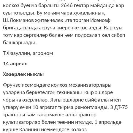
колхоз буенча барлыгы 2646 гектар мәйданда кар
суы тотылды. Бу мөһим чара хуҗалыкның
Ш.Локманов җитәкчелек итә торган Исәнсеф
бригадасында аеруча киеренке төс алды. Кар суы
тоту кар сөргечләр белән һәм полосалап көл сибеп
башкарылды.
Т.Фазуллин, агроном
14 апрель
Хәзерлек ныклы
Фрунзе исемендәге колхоз механизаторлары
үзләренә беркетелгән техниканы кыр эшләре
чорына әзерлиләр. Язгы эшләрне сыйфатлы итеп
үткәрү өчен 10 агрегат тырма ремонтланды, 3 ДТ-75
тракторы һәм тәгәрмәчле алты трактор
культиваторлар белән тәэмин ителде. 1 апрельдә
күрше Калинин исемендәге колхоз