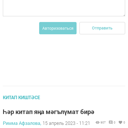
Отправить
Авторизоваться
КИТАП КИШТӘСЕ
Һәр китап яңа мәгълүмат бирә
Римма Афзалова,
15 апрель 2023 - 11:21
907
0
0