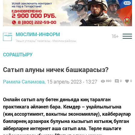
МӨСЛИМ-ИНФОРМ
16+
"Авыл утлары" газетасы - Мөслим районы
СОРАШТЫРУ
Сатып алуны ничек башкарасыз?
Рәмилә Сәләмова,
15 апрель 2023 - 13:27
890
0
0
Онлайн сатып алу бөтен дөньяда киң таралган
практикага әйләнеп бара. Кемдер – уңайлылыгына
(киң ассортимент, вакытны экономияләү), кайберәүләр
бәяләрнең арзанрак булуына кызыгып ихтыяҗ булган
әйберләрне интернет аша сатып ала. Төрле яшьтәге