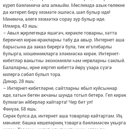
күреп бәяләмичә ала алмыйм. Мөслимдә азык-төлекне
дә китереп бирү хезмәте эшләсә, шәп булыр иде!
Минемчә, әлеге хезмәткә сорау зур булыр иде.
Илмира, 43 яшь:
– Авыл җирлегендә яшәгәч, кирәкле товарны, хәтта
беренчел кирәк-яракларны табу да авыр. Интернет аша
барысына да заказ бирергә була, тик игътибарлы
булырга, мошенникларга эләкмәскә кирәк. Интернет-
кибетләр вакытны экономияли һәм нервларны саклый.
Балаларны, ирне ияртеп кибеттә йөрү үзара сүзгә
килергә сәбәп булып тора.
Динар, 28 яшь:
– Интернет-кибетләрне, сайтларны ябып куйсыннар
иде, хатын бөтен акчаны шунда тотып бетерә. Гел кирәк
булмаган әйберләр кайтарта! Чир бит ул!
Фәнүзә, 58 яшь:
Сирәк булса да, интернет аша товарлар кайтартам. Иң
мөһиме: башка кешеләрнең товарга бәяләмәсен укырга