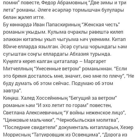
помни” повесте, Федор Абрамовның “Две зимы и три
лета” романы. Әлеге әсәрләр тормышчан булулары
белән җәлеп итте.
Бу көннәрдә Иван Папаскириның “Женская честь”
романын укыдым. Кулыма очраклы рәвештә килеп
эләккән китапны укып чыгуыма һич үкенмим. Китап
80нче елларда язылган. Әсәр сугыш чорындагы һәм
сугыштан соңгы еллардагы Абхазия турында.
Күңелгә кереп калган цитаталар – Маргарет
Митчеллның “Унесенные ветром” романыннан. “Если
это бремя досталось мне, значит, оно мне по плечу”, “Не
буду думать об этом сейчас. Подумаю об этом
завтра”.
Киңәш. Халед Хоссейниның “Бегущий за ветром”
романын һәм “И эхо летит по горам” повестен,
Светлана Алексиевичның “У войны неженское лицо”,
“Цинковые мальчики”, “Чернобыльская молитва”,
“Последние свидетели” документаль китапларын, Хезер
Моррисның “Татуировщик из Освенцима”, “Дорога из