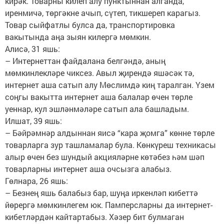
кирәк. Товарны килеп алу пунктыннан алганда,
иренмичә, төргәкне ачып, сүтеп, тикшереп карагыз.
Товар сыйфатлы булса да, транспортировка
вакытында аңа зыян килергә мөмкин.
Алисә, 31 яшь:
– Интернеттан файдалана белгәндә, аның
мөмкинлекләре чиксез. Авыл җирендә яшәсәк тә,
интернет аша сатып алу Мөслимдә киң таралган. Үзем
соңгы вакытта интернет аша балалар өчен төрле
уеннар, кул эшләнмәләре сатып ала башладым.
Илшат, 39 яшь:
– Бәйрәмнәр алдыннан яисә “кара җомга” көнне төрле
товарларга зур ташламалар була. Көнкүреш техникасы
алыр өчен без шундый акцияләрне көтәбез һәм шәп
товарларны интернет аша очсызга алабыз.
Гөлнара, 26 яшь:
– Безнең яшь балабыз бар, шуңа иркенләп кибеттә
йөрергә мөмкинлегем юк. Памперсларны да интернет-
кибетләрдән кайтартабыз. Хәзер бит булмаган