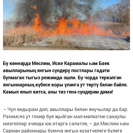
Бу көннәрдә Мөслим, Иске Карамалы һәм Баек
авылларының янгын сүндерү постлары гадәти
булмаган тыгыз режимда эшли. Бу чорда теркәлгән
янгыннарның күбесе коры үләнгә ут төртү белән бәйле.
Камыл янып китсә, аны тиз генә сүндерәм димә!
– Чүп яндырам дип, авыллары белән янучылар да бар.
Рәхимсез ут гомер буе җыйган мал-мөлкәтне санаулы
мизгелләр эчендә юк итәргә сәләтле, – ди Мөслим һәм
Сарман районнары буенча янгын күзәтчелеге бүлеге