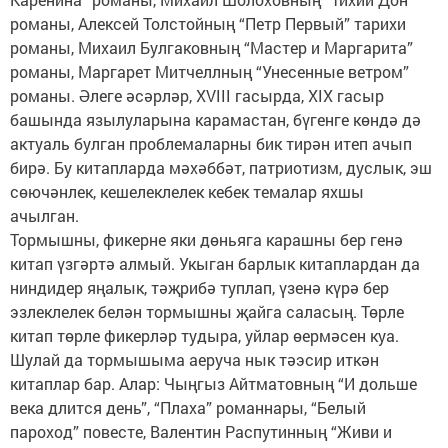
романы, Алексей Толстойның “Петр Первый” тарихи
романы, Михаил Булгаковның “Мастер и Маргарита”
романы, Маргарет Митчеллның “Унесенные ветром”
романы. Әлеге әсәрләр, XVIII гасырда, XIX гасыр
башында язылуларына карамастан, бүгенге көндә дә
актуаль булган проблемаларны бик тирән итеп ачып
бирә. Бу китапларда мәхәббәт, патриотизм, дуслык, эш
сөючәнлек, кешелеклелек кебек темалар яхшы
ачылган.
Тормышны, фикерне яки дөньяга карашны бер генә
китап үзгәртә алмый. Укыган барлык китаплардан да
ниндидер яңалык, тәҗрибә туплап, үзенә күрә бер
эзлеклелек белән тормышны җайга саласың. Төрле
китап төрле фикерләр тудыра, уйлар өермәсен куа.
Шулай да тормышыма аеруча нык тәэсир иткән
китаплар бар. Алар: Чыңгыз Айтматовның “И дольше
века длится день”, “Плаха” романнары, “Белый
пароход” повесте, Валентин Распутинның “Живи и