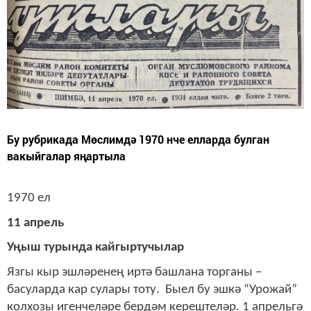
Бу рубрикада Мөслимдә 1970 нче елларда булган
вакыйгалар яңартыла
1970 ел
11 апрель
Уңыш турында кайгыртучылар
Язгы кыр эшләренең иртә башлана торганы –
басуларда кар сулары тоту. Быел бу эшкә “Урожай”
колхозы игенчеләре бердәм керештеләр. 1 апрельгә