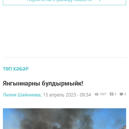
ТӨП ХӘБӘР
Янгыннарны булдырмыйк!
Лилия Шәймиева,
15 апрель 2023 - 09:34
1027
0
0