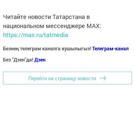
Читайте новости Татарстана в
национальном мессенджере MАХ:
https://max.ru/tatmedia
Безнең телеграм каналга кушылыгыз!
Телеграм-канал
Без "Дзен"да!
Д
зен
Перейти на страницу новости