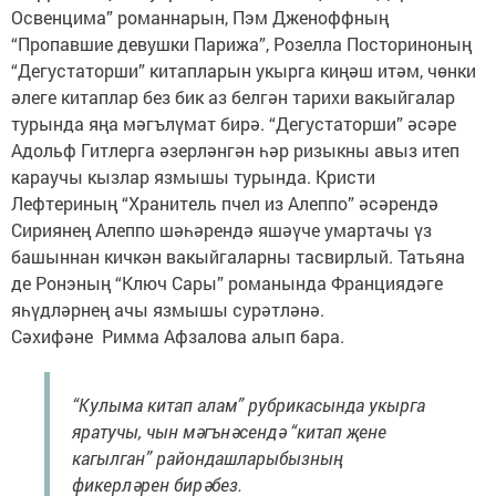
Освенцима” романнарын, Пэм Дженоффның
“Пропавшие девушки Парижа”, Розелла Посториноның
“Дегустаторши” китапларын укырга киңәш итәм, чөнки
әлеге китаплар без бик аз белгән тарихи вакыйгалар
турында яңа мәгълүмат бирә. “Дегустаторши” әсәре
Адольф Гитлерга әзерләнгән һәр ризыкны авыз итеп
караучы кызлар язмышы турында. Кристи
Лефтериның “Хранитель пчел из Алеппо” әсәрендә
Сириянең Алеппо шәһәрендә яшәүче умартачы үз
башыннан кичкән вакыйгаларны тасвирлый. Татьяна
де Ронэның “Ключ Сары” романында Франциядәге
яһүдләрнең ачы язмышы сурәтләнә.
Сәхифәне Римма Афзалова алып бара.
“Кулыма китап алам” рубрикасында укырга
яратучы, чын мәгънәсендә “китап җене
кагылган” райондашларыбызның
фикерләрен бирәбез.