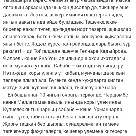
ялганыш аркасында чыккан дисәләр дә, тикшерү эше
дәвам итә. Йортны, шөкер, иминиятләштергән идек,
янгын вакытында өйдә булмадык. Төшенкелеккә
бирелер вакыт түгел, өр-яңадан йорт төзергә, җиһазлар
алырга кирәк. Бөтен кием-салым, көнкүреш җиһазлары
янып бетте. Ярдәм күрсәткән райондашларыбызга зур
рәхмәт! – ди Тойгелдедә яшәүче Гөлнара Кадыйрова.
9 апрель көнне Яңа Усы авылында шәхси ихатадагы
иске мунчага ут каба. Сәбәбе – ихатада чүп яндыру.
Нәтиҗәдә, коры үләнгә ут кабып, мунчаны да ялкын
телләре ялмап ала. Бүгенге көндә хуҗаларга килгән
матди зыян күләме ачыклана, тикшерү эше бара.
– Ел башыннан 10 янгын очрагы теркәлде. Чәршәмбе
көнне Мәлләтамак авылы янында коры үлән янды.
Күпчелек янгыннарның сәбәбе – кеше. Урманнарда
гына түгел, табигатьтә ут белән сак эш итү сорала.
Җиргә төшкән бер шырпы, сүндерелмәгән тәмәке
төпчеге зур фаҗигаләргә, кешеләр үлеменә китерергә