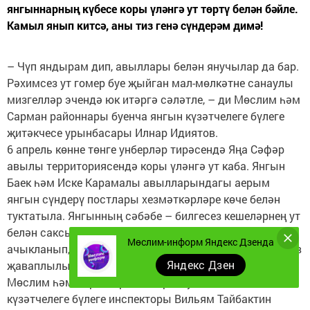
янгыннарның күбесе коры үләнгә ут төртү белән бәйле.
Камыл янып китсә, аны тиз генә сүндерәм димә!
– Чүп яндырам дип, авыллары белән янучылар да бар.
Рәхимсез ут гомер буе җыйган мал-мөлкәтне санаулы
мизгелләр эчендә юк итәргә сәләтле, – ди Мөслим һәм
Сарман районнары буенча янгын күзәтчелеге бүлеге
җитәкчесе урынбасары Илнар Идиятов.
6 апрель көнне төнге унберләр тирәсендә Яңа Сәфәр
авылы территориясендә коры үләнгә ут каба. Янгын
Баек һәм Иске Карамалы авылларындагы аерым
янгын сүндерү постлары хезмәткәрләре көче белән
туктатыла. Янгынның сәбәбе – билгесез кешеләрнең ут
белән саксыз эш итүе. Җир участогының хуҗасы
Мөслим-информ Яндекс Дзенда
ачыкланып, янгынга сәбәп булган кеше административ
Яндекс Дзен
җаваплылыкка тартылачак.
Мөслим һәм Сарман районнары буенча янгын
күзәтчелеге бүлеге инспекторы Вильям Тайбактин