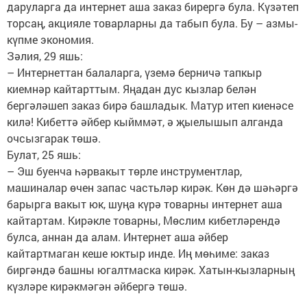
даруларга да интернет аша заказ бирергә була. Күзәтеп
торсаң, акцияле товарларны да табып була. Бу – азмы-
күпме экономия.
Зәлия, 29 яшь:
– Интернеттан балаларга, үземә берничә тапкыр
киемнәр кайтарттым. Яңадан дус кызлар белән
бергәләшеп заказ бирә башладык. Матур итеп киенәсе
килә! Кибеттә әйбер кыйммәт, ә җыелышып алганда
очсызгарак төшә.
Булат, 25 яшь:
– Эш буенча һәрвакыт төрле инструментлар,
машиналар өчен запас частьләр кирәк. Көн дә шәһәргә
барырга вакыт юк, шуңа күрә товарны интернет аша
кайтартам. Кирәкле товарны, Мөслим кибетләрендә
булса, аннан да алам. Интернет аша әйбер
кайтартмаган кеше юктыр инде. Иң мөһиме: заказ
биргәндә башны югалтмаска кирәк. Хатын-кызларның
күзләре кирәкмәгән әйбергә төшә.