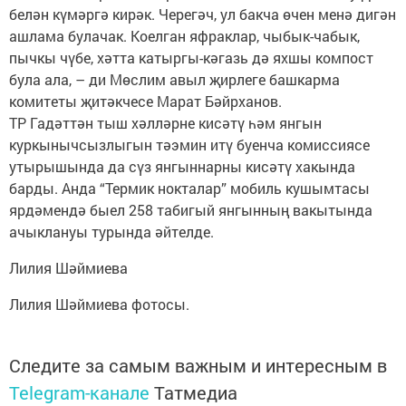
белән күмәргә кирәк. Черегәч, ул бакча өчен менә дигән
ашлама булачак. Коелган яфраклар, чыбык-чабык,
пычкы чүбе, хәтта катыргы-кәгазь дә яхшы компост
була ала, – ди Мөслим авыл җирлеге башкарма
комитеты җитәкчесе Марат Бәйрханов.
ТР Гадәттән тыш хәлләрне кисәтү һәм янгын
куркынычсызлыгын тәэмин итү буенча комиссиясе
утырышында да сүз янгыннарны кисәтү хакында
барды. Анда “Термик нокталар” мобиль кушымтасы
ярдәмендә быел 258 табигый янгынның вакытында
ачыклануы турында әйтелде.
Лилия Шәймиева
Лилия Шәймиева фотосы.
Следите за самым важным и интересным в
Telegram-канале
Татмедиа