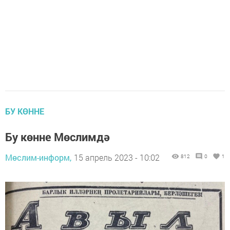
БУ КӨННЕ
Бу көнне Мөслимдә
Мөслим-информ,
15 апрель 2023 - 10:02
812
0
1