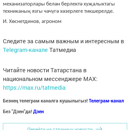
механизаторлары белән берлектә хуҗалыктагы
техниканың язгы чәчүгә хәзерлеге тикшерелде.
И. Хөснетдинов, агроном
Следите за самым важным и интересным в
Telegram-канале
Татмедиа
Читайте новости Татарстана в
национальном мессенджере MАХ:
https://max.ru/tatmedia
Безнең телеграм каналга кушылыгыз!
Телеграм-канал
Без "Дзен"да!
Д
зен
Перейти на страницу новости