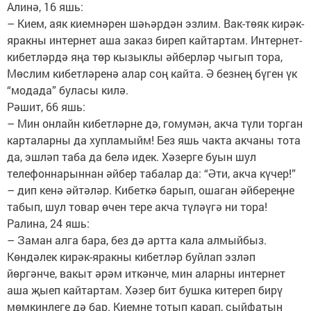
Алинә, 16 яшь:
– Кием, аяк киемнәрен шәһәрдән эзлим. Вак-төяк кирәк-
яракны интернет аша заказ биреп кайтартам. Интернет-
кибетләрдә яңа төр кызыклы әйберләр чыгып тора,
Мөслим кибетләренә алар соң кайта. Ә безнең бүген үк
“модада” буласы килә.
Рәшит, 66 яшь:
– Мин онлайн кибетләрне дә, гомумән, акча түли торган
карталарны да хупламыйм! Без яшь чакта акчаны тота
да, эшләп таба да белә идек. Хәзерге буын шул
телефоннарыннан әйбер табалар да: “Әти, акча күчер!”
– дип кенә әйтәләр. Кибеткә барып, ошаган әйбереңне
табып, шул товар өчен тере акча түләүгә ни тора!
Ралина, 24 яшь:
– Заман алга бара, без дә артта кала алмыйбыз.
Көндәлек кирәк-яракны кибетләр буйлап эзләп
йөргәнче, вакыт әрәм иткәнче, мин аларны интернет
аша җыеп кайтартам. Хәзер бит бушка китереп бирү
мөмкинлеге дә бар. Киемне тотып карап, сыйфатын