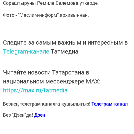
Сораштыруны Рәмилә Сәләмова үткәрде.
Фото - "Мөслим-информ" архивыннан.
Следите за самым важным и интересным в
Telegram-канале
Татмедиа
Читайте новости Татарстана в
национальном мессенджере MАХ:
https://max.ru/tatmedia
Безнең телеграм каналга кушылыгыз!
Телеграм-канал
Без "Дзен"да!
Д
зен