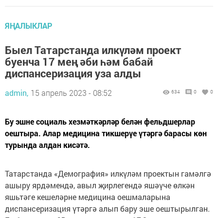
ЯҢАЛЫКЛАР
Быел Татарстанда илкүләм проект
буенча 17 мең әби һәм бабай
диспансеризация уза алды
admin,
15 апрель 2023 - 08:52
634
0
0
Бу эшне социаль хезмәткәрләр белән фельдшерлар
оештыра. Алар медицина тикшерүе үтәргә барасы көн
турында алдан кисәтә.
Татарстанда «Демография» илкүләм проектын гамәлгә
ашыру ярдәмендә, авыл җирлегендә яшәүче өлкән
яшьтәге кешеләрне медицина оешмаларына
диспансеризация үтәргә алып бару эше оештырылган.