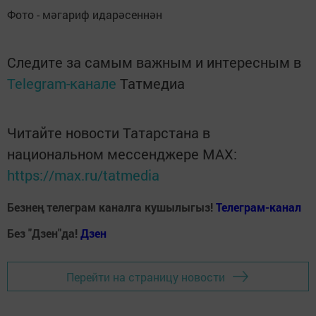
Фото - мәгариф идарәсеннән
Следите за самым важным и интересным в
Telegram-канале
Татмедиа
Читайте новости Татарстана в
национальном мессенджере MАХ:
https://max.ru/tatmedia
Безнең телеграм каналга кушылыгыз!
Телеграм-канал
Без "Дзен"да!
Д
зен
Перейти на страницу новости