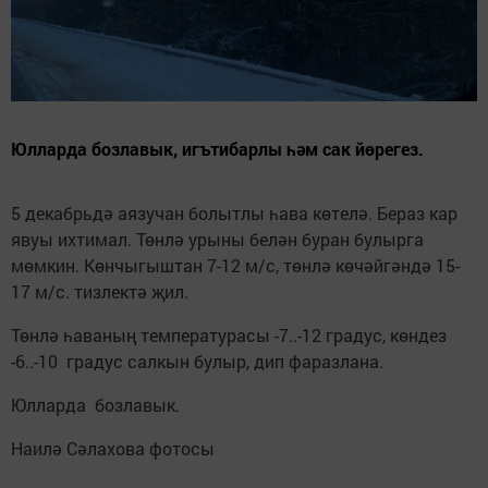
Юлларда бозлавык, игътибарлы һәм сак йөрегез.
5 декабрьдә аязучан болытлы һава көтелә. Бераз кар
явуы ихтимал. Төнлә урыны белән буран булырга
мөмкин. Көнчыгыштан 7-12 м/с, төнлә көчәйгәндә 15-
17 м/с. тизлектә җил.
Төнлә һаваның температурасы -7..-12 градус, көндез
-6..-10 градус салкын булыр, дип фаразлана.
Юлларда бозлавык.
Наилә Сәлахова фотосы