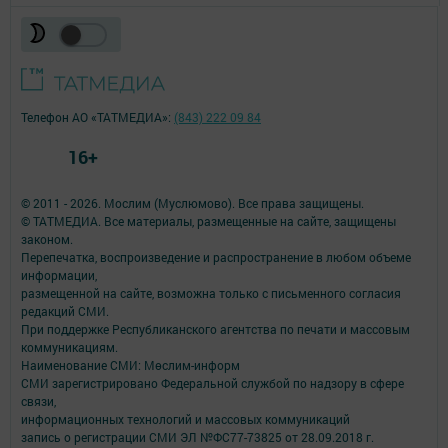
Телефон АО «ТАТМЕДИА»:
(843) 222 09 84
16+
© 2011 - 2026. Мослим (Муслюмово). Все права защищены.
© ТАТМЕДИА. Все материалы, размещенные на сайте, защищены
законом.
Перепечатка, воспроизведение и распространение в любом объеме
информации,
размещенной на сайте, возможна только с письменного согласия
редакций СМИ.
При поддержке Республиканского агентства по печати и массовым
коммуникациям.
Наименование СМИ: Мөслим-информ
СМИ зарегистрировано Федеральной службой по надзору в сфере
связи,
информационных технологий и массовых коммуникаций
запись о регистрации СМИ ЭЛ №ФС77-73825 от 28.09.2018 г.