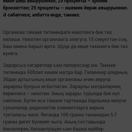
яман шеш авыруыннан; 25 проценты – хроник
бронхиттан; 25 проценты – ишемик йөрәк авыруыннан.
Ә сәбәпчесе, әлбәттә инде, тәмәке.
Организм тәмәке төтенендәге никотинга бик тиз
ияләшә. Никотин организмга эләгүгә, 15 секунттан соң,
баш миенә барып җитә. Шуңа да кеше тәмәкегә бик тиз
күнегә.
Зарарсыз сигаретлар һәм папирослар юк. Тәмәке
төтенендә 500ләп химик матдә бар. Галимнәр аларның
30дан артыгының кеше организмы өчен аеруча
зарарлы булуын исбатлаган. Зарарлы матдәләрнең
беренчесе – никотин. Аның зарары турында бик күп
сөйләнә. Бүген исә тәмәке тартканда барлыкка килүче
сумалалар, радиоактив элементларга аерым
тукталасы килә. Янганда 100 грамм тәмәкедән 5-7
грамм дегет бүленеп чыга. Аның составында
бензапирен, бензантрацен һәм башка кайбер