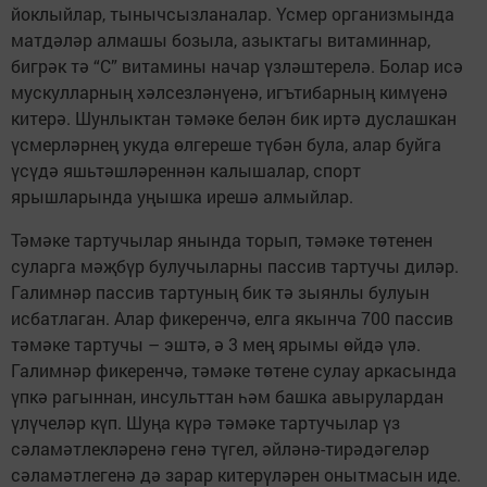
йоклыйлар, тынычсызланалар. Үсмер организмында
матдәләр алмашы бозыла, азыктагы витаминнар,
бигрәк тә “С” витамины начар үзләштерелә. Болар исә
мускулларның хәлсезләнүенә, игътибарның кимүенә
китерә. Шунлыктан тәмәке белән бик иртә дуслашкан
үсмерләрнең укуда өлгереше түбән була, алар буйга
үсүдә яшьтәшләреннән калышалар, спорт
ярышларында уңышка ирешә алмыйлар.
Тәмәке тартучылар янында торып, тәмәке төтенен
суларга мәҗбүр булучыларны пассив тартучы диләр.
Галимнәр пассив тартуның бик тә зыянлы булуын
исбатлаган. Алар фикеренчә, елга якынча 700 пассив
тәмәке тартучы – эштә, ә 3 мең ярымы өйдә үлә.
Галимнәр фикеренчә, тәмәке төтене сулау аркасында
үпкә рагыннан, инсульттан һәм башка авырулардан
үлүчеләр күп. Шуңа күрә тәмәке тартучылар үз
сәламәтлекләренә генә түгел, әйләнә-тирәдәгеләр
сәламәтлегенә дә зарар китерүләрен онытмасын иде.