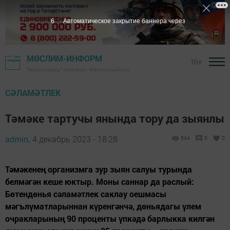
5
Автоматическое закрытие баннера через
МӨСЛИМ-ИНФОРМ
16+
"Авыл утлары" газетасы - Мөслим районы
СӘЛАМӘТЛЕК
Тәмәке тартучы янында тору да зыянлы
admin,
4 декабрь 2023 - 18:28
544
0
0
Тәмәкенең организмга зур зыян салуы турында
белмәгән кеше юктыр. Моны саннар да раслый:
Бөтендөнья сәламәтлек саклау оешмасы
мәгълүматларыннан күренгәнчә, дөньядагы үлем
очракларының 90 проценты үпкәдә барлыкка килгән