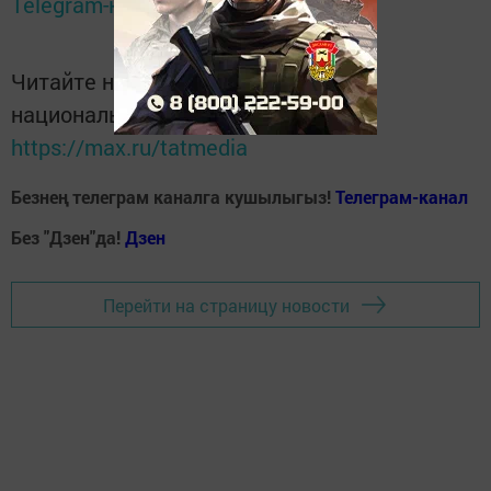
Telegram-канале
Татмедиа
Читайте новости Татарстана в
национальном мессенджере MАХ:
https://max.ru/tatmedia
Безнең телеграм каналга кушылыгыз!
Телеграм-канал
Без "Дзен"да!
Д
зен
Перейти на страницу новости