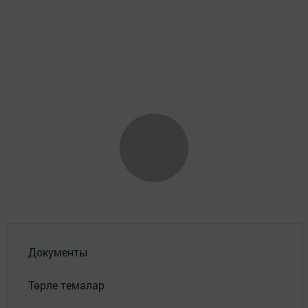
Документы
Төрле темалар