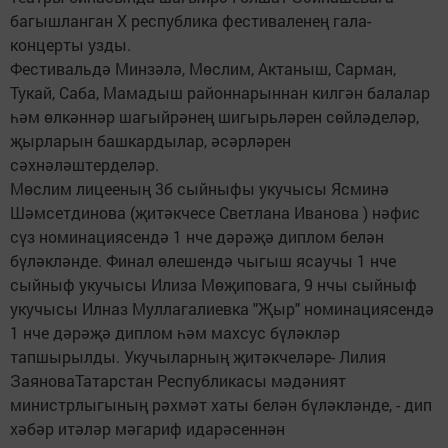
багышланган X республика фестиваленең гала-
концерты узды.
Фестивальдә Минзәлә, Мөслим, Актаныш, Сарман,
Тукай, Саба, Мамадыш районнарыннан килгән балалар
һәм өлкәннәр шагыйрәнең шигырьләрен сөйләделәр,
җырларын башкардылар, әсәрләрен
сәхнәләштерделәр.
Мөслим лицееның 3б сыйныфы укучысы Ясминә
Шәмсетдинова (җитәкчесе Светлана Иванова ) нәфис
сүз номинациясендә 1 нче дәрәҗә диплом белән
бүләкләнде. Финал өлешендә чыгыш ясаучы 1 нче
сыйныф укучысы Илиза Мөҗиповага, 9 нчы сыйныф
укучысы Илназ Муллагалиевка "Җыр" номинациясендә
1 нче дәрәҗә диплом һәм махсус бүләкләр
тапшырылды. Укучыларның җитәкчеләре- Лилия
ЗаяноваТатарстан Республикасы мәдәният
министрлыгының рәхмәт хаты белән бүләкләнде, - дип
хәбәр итәләр мәгариф идарәсеннән