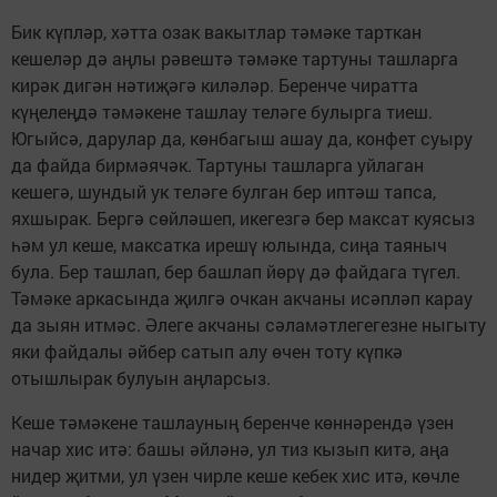
Бик күпләр, хәтта озак вакытлар тәмәке тарткан
кешеләр дә аңлы рәвештә тәмәке тартуны ташларга
кирәк дигән нәтиҗәгә киләләр. Беренче чиратта
күңелеңдә тәмәкене ташлау теләге булырга тиеш.
Югыйсә, дарулар да, көнбагыш ашау да, конфет суыру
да файда бирмәячәк. Тартуны ташларга уйлаган
кешегә, шундый ук теләге булган бер иптәш тапса,
яхшырак. Бергә сөйләшеп, икегезгә бер максат куясыз
һәм ул кеше, максатка ирешү юлында, сиңа таяныч
була. Бер ташлап, бер башлап йөрү дә файдага түгел.
Тәмәке аркасында җилгә очкан акчаны исәпләп карау
да зыян итмәс. Әлеге акчаны сәламәтлегегезне ныгыту
яки файдалы әйбер сатып алу өчен тоту күпкә
отышлырак булуын аңларсыз.
Кеше тәмәкене ташлауның беренче көннәрендә үзен
начар хис итә: башы әйләнә, ул тиз кызып китә, аңа
нидер җитми, ул үзен чирле кеше кебек хис итә, көчле