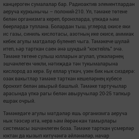
канцероген сумалалар бар. Радиоактив элементлардан
аеруча куркынычы – полоний-210. Ул, тәмәке төтене
белән организмга кереп, бронхларда, үпкәдә һәм
бөерләрдә туплана. Болардан тыш, углерод окисе яки
ис газы, синиль кислотасы, азотның ике окисе, аммиак
кебек агулы матдәләр бүленеп чыга. Тәмәкече шулай
итеп, һәр тарткан саен әнә шундый “коктейль” эчә.
Тәмәке төтене сулыш юлларын агулап, үпкәләрнең
эшчәнлеген чикли, нәтиҗәдә тән тукымаларына
кислород аз керә. Бу еллар үткәч, үзен бик нык сиздерә:
озак вакытлар тәмәке тарткан кешеләрнең күбесе
бронхит белән авырый башлый. Тәмәке тартучылар
арасында үпкә рагы белән авыручылар 20-25 тапкыр
ешрак очрый.
Тәмәкедәге агулы матдәләр яшь организмга аеруча
нык тәэсир итә, нерв һәм йөрәк-кан тамырлары
системасы эшчәнлеген боза. Тәмәке тарткан үсмерләр
юктан да кызып китүчәнгә әйләнәләр, начар