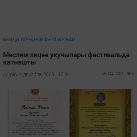
БЕЗДӘ ШУНДЫЙ ХӘЛЛӘР БАР
Мөслим лицее укучылары фестивальдә
катнашты
admin,
4 декабрь 2023 - 15:34
562
0
0