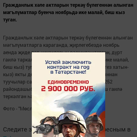
Гражданлык хәле актларын теркәү бүлегеннән алынган
мәгълүматлар буенча ноябрьдә ике малай, биш кыз
туган.
Гражданлык хәле актларын теркәү бүлегеннән алынган
мәгълүматларга караганда, җирлегебездә ноябрь
аенда җиде пар никахларын рәсмиләштергән, дүрт
гаилә таркалган. Бер ай эчендә җиде бала (ике малай,
биш кыз) туган, 17 кеше (тугыз ир-ат һәм сигез хатын-
кыз) якты дөнья белән хушлашкан. Ел башыннан
туучылар саны – 94 кеше. Унбер ай эчендә 252
райондашыбыз бакыйлыкка күчкән, җитмеш гаилә
теркәлгән һәм 62 пар аерылышкан.
Фото - "Мөслим-информ" архивыннан
Следите за самым важным и интересным в