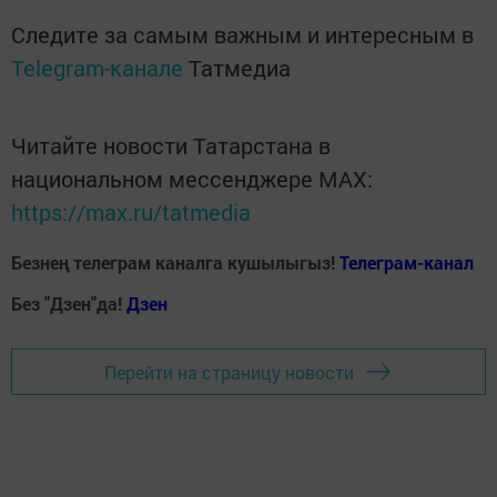
Следите за самым важным и интересным в
Telegram-канале
Татмедиа
Читайте новости Татарстана в
национальном мессенджере MАХ:
https://max.ru/tatmedia
Безнең телеграм каналга кушылыгыз!
Телеграм-канал
Без "Дзен"да!
Д
зен
Перейти на страницу новости