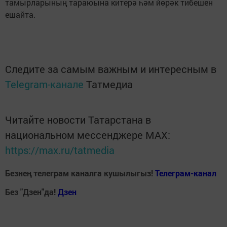
тамырларының тараюына китерә һәм йөрәк тибешен
ешайта.
Следите за самым важным и интересным в
Telegram-канале
Татмедиа
Читайте новости Татарстана в
национальном мессенджере MАХ:
https://max.ru/tatmedia
Безнең телеграм каналга кушылыгыз!
Телеграм-канал
Без "Дзен"да!
Д
зен