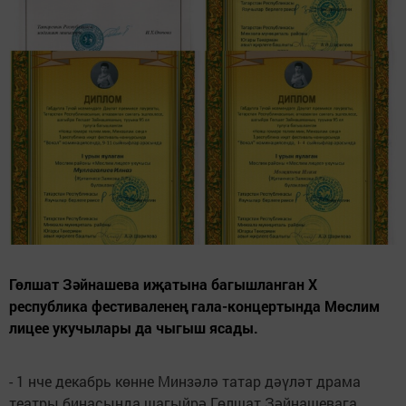
Гөлшат Зәйнашева иҗатына багышланган X
республика фестиваленең гала-концертында Мөслим
лицее укучылары да чыгыш ясады.
- 1 нче декабрь көнне Минзәлә татар дәүләт драма
театры бинасында шагыйрә Гөлшат Зәйнашевага