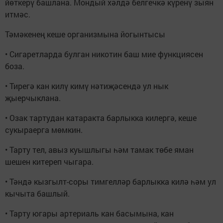
йөткерү башлана. Мондый хәлдә белгечкә күренү зыян
итмәс.
Тәмәкенең кеше организмына йогынтысы
• Сигаретларда булган никотин баш мие функциясен
боза.
• Тирегә кан килү кимү нәтиҗәсендә ул нык
җыерчыклана.
• Озак тартудан катаракта барлыкка килергә, кеше
сукыраерга мөмкин.
• Тарту тел, авыз куышлыгы һәм тамак төбе яман
шешен китереп чыгара.
• Тәндә кызгылт-соры тимгелләр барлыкка килә һәм ул
кычыта башлый.
• Тарту югары артериаль кан басымына, кан