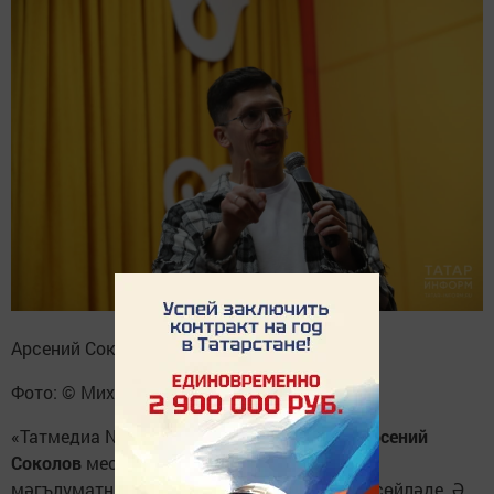
Арсений Соколов
Фото: © Михаил Захаров, «Татар-информ»
«Татмедиа Neo» контент-үзәге җитәкчесе
Арсений
Соколов
мессенджерлар белән эшләү һәм
мәгълүматны структуралаштыру турында сөйләде. Ә