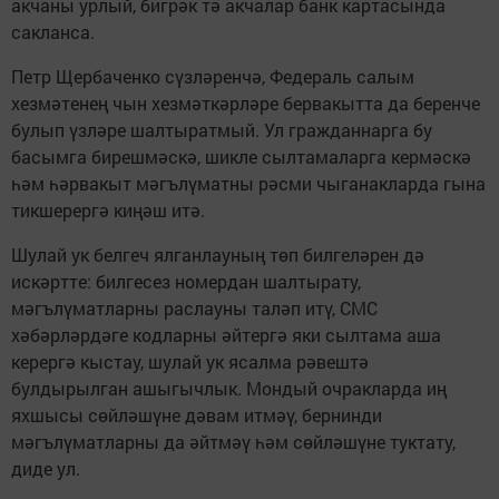
акчаны урлый, бигрәк тә акчалар банк картасында
сакланса.
Петр Щербаченко сүзләренчә, Федераль салым
хезмәтенең чын хезмәткәрләре бервакытта да беренче
булып үзләре шалтыратмый. Ул гражданнарга бу
басымга бирешмәскә, шикле сылтамаларга кермәскә
һәм һәрвакыт мәгълүматны рәсми чыганакларда гына
тикшерергә киңәш итә.
Шулай ук белгеч ялганлауның төп билгеләрен дә
искәртте: билгесез номердан шалтырату,
мәгълүматларны раслауны таләп итү, СМС
хәбәрләрдәге кодларны әйтергә яки сылтама аша
керергә кыстау, шулай ук ясалма рәвештә
булдырылган ашыгычлык. Мондый очракларда иң
яхшысы сөйләшүне дәвам итмәү, бернинди
мәгълүматларны да әйтмәү һәм сөйләшүне туктату,
диде ул.