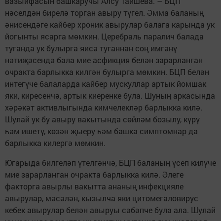
вазыйфасын башкаручы Алсу Таишева. – БЦП
нәселдән бирелә торган авыру түгел. Әмма баланың
әнисендәге кайбер хроник авырулар балага карында ук
йогынты ясарга мөмкин. Церебраль паралич балада
туганда ук булырга яисә туганнан соң имгәнү
нәтиҗәсендә бала мие асфикция белән зарарланган
очракта барлыкка килгән булырга мөмкин. БЦП белән
интегүче балаларда кайбер мускуллар артык йомшак
яки, киресенчә, артык киеренке була. Шуның аркасында
хәрәкәт активлыгында кимчелекләр барлыкка килә.
Шулай ук бу авыру вакытында сөйләм бозылу, күрү
һәм ишетү, көзән җыеру һәм башка симптомнар да
барлыкка килергә мөмкин.
Югарыда билгеләп үтелгәнчә, БЦП баланың үсеп килүче
мие зарарланган очракта барлыкка килә. Әлеге
факторга авырлы вакытта ананың инфекцияле
авырулар, мәсәлән, кызылча яки цитомегаловирус
кебек авырулар белән авыруы сәбәпче була ала. Шулай