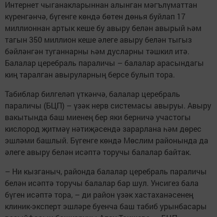
Интернет чыганакларыннан алынган мәгълүматтан
күренгәнчә, бүгенге көндә бөтен дөнья буйлап 17
миллионнан артык кеше бу авыру белән авырый һәм
тагын 350 миллион кеше әлеге авыру белән тыгыз
бәйләнгән туганнарны һәм дусларны тәшкил итә.
Балалар церебраль параличы – балалар арасындагы
киң таралган авыруларның берсе булып тора.
Табиблар билгеләп үткәнчә, балалар церебраль
параличы (БЦП) – үзәк нерв системасы авыруы. Авыру
вакытында баш миенең бер яки берничә участогы
кислород җитмәү нәтиҗәсендә зарарлана һәм дөрес
эшләми башлый. Бүгенге көндә Мөслим районында да
әлеге авыру белән исәптә торучы балалар байтак.
– Ни кызганыч, районда балалар церебраль параличы
белән исәптә торучы балалар бар шул. Унсигез бала
бүген исәптә тора, – ди район үзәк хастаханәсенең
клиник-эксперт эшләре буенча баш табиб урынбасары