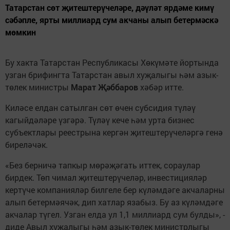
Татарстан сөт җитештерүчеләре, дәүләт ярдәме кимү
сәбәпле, ярты миллиард сум акчаны алып бетермәскә
мөмкин
Бу хакта Татарстан Республикасы Хөкүмәте йортында
узган брифингта Татарстан авыл хуҗалыгы һәм азык-
төлек министры
Марат Җәббаров
хәбәр итте.
Киләсе елдан сатылган сөт өчен субсидия түләү
кагыйдәләре үзгәрә. Түләү кече һәм урта бизнес
субъектлары реестрына кергән җитештерүчеләргә генә
биреләчәк.
«Без берничә тапкыр мөрәҗәгать иттек, сораулар
бирдек. Төп чимал җитештерүчеләр, инвестицияләр
кертүче компанияләр билгеле бер күләмдәге акчаларны
алып бетермәячәк, дип хатлар язабыз. Бу аз күләмдәге
акчалар түгел. Узган елда ул 1,1 миллиард сум булды», -
диде Авыл хуҗалыгы һәм азык-төлек министрлыгы