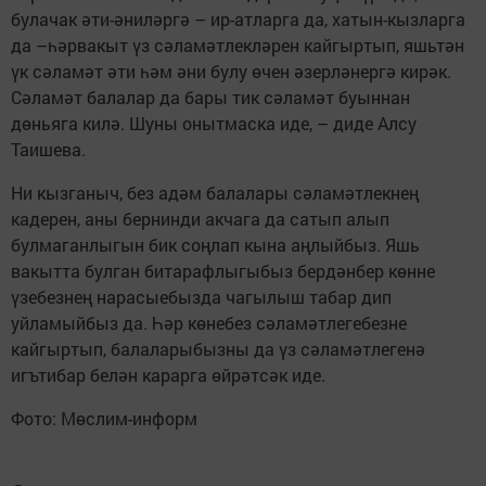
булачак әти-әниләргә – ир-атларга да, хатын-кызларга
да –һәрвакыт үз сәламәтлекләрен кайгыртып, яшьтән
үк сәламәт әти һәм әни булу өчен әзерләнергә кирәк.
Сәламәт балалар да бары тик сәламәт буыннан
дөньяга килә. Шуны онытмаска иде, – диде Алсу
Таишева.
Ни кызганыч, без адәм балалары сәламәтлекнең
кадерен, аны бернинди акчага да сатып алып
булмаганлыгын бик соңлап кына аңлыйбыз. Яшь
вакытта булган битарафлыгыбыз бердәнбер көнне
үзебезнең нарасыебызда чагылыш табар дип
уйламыйбыз да. Һәр көнебез сәламәтлегебезне
кайгыртып, балаларыбызны да үз сәламәтлегенә
игътибар белән карарга өйрәтсәк иде.
Фото: Мөслим-информ