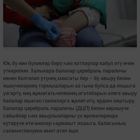
Юк, бу көн бүләкләр бирү һәм котлаулар кабул итү өчен
үткәрелми. Халыкара балалар церебраль параличы
көнен билгеләп үтүнең максаты бер – бу авыру белән
яшәүчеләрнең тормышларын аз гына булса да яхшыга
үзгәртү, киң җәмәгатьчелекнең игътибарын әлеге авыру
балалар яшәгән гаиләләргә җәлеп итү, ярдәм оештыру.
Балалар церебраль параличы (ДЦП) белән көрәшүче
сабыйлар һәм авырлыкларны үз җилкәләрендә
күтәрүче әти-әниләр һәрвакыт яхшыга, баласының
сәламәтләнүенә өмет итеп яши.