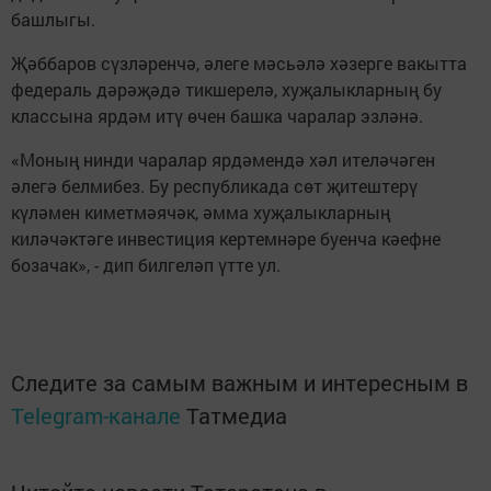
башлыгы.
Җәббаров сүзләренчә, әлеге мәсьәлә хәзерге вакытта
федераль дәрәҗәдә тикшерелә, хуҗалыкларның бу
классына ярдәм итү өчен башка чаралар эзләнә.
«Моның нинди чаралар ярдәмендә хәл ителәчәген
әлегә белмибез. Бу республикада сөт җитештерү
күләмен киметмәячәк, әмма хуҗалыкларның
киләчәктәге инвестиция кертемнәре буенча кәефне
бозачак», - дип билгеләп үтте ул.
Следите за самым важным и интересным в
Telegram-канале
Татмедиа