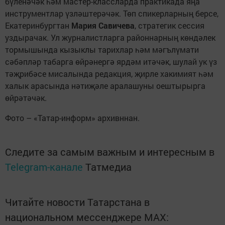
бүленәчәк һәм мастер-классларда практикада яңа
инструментлар үзләштерәчәк. Төп спикерларның берсе,
Екатеринбургтан
Мария Савичева
, стратегик сессия
уздырачак. Ул журналистларга районнарның көндәлек
тормышында кызыклы тарихлар һәм мәгълүмати
сәбәпләр табарга өйрәнергә ярдәм итәчәк, шулай ук үз
тәҗрибәсе мисалында редакция, җирле хакимият һәм
халык арасында нәтиҗәле аралашуны оештырырга
өйрәтәчәк.
Фото – «Татар-информ» архивннан.
Следите за самым важным и интересным в
Telegram-канале
Татмедиа
Читайте новости Татарстана в
национальном мессенджере MАХ: