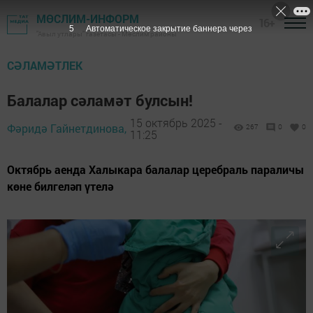
МӨСЛИМ-ИНФОРМ
16+
4
Автоматическое закрытие баннера через
"Авыл утлары" газетасы - Мөслим районы
СӘЛАМӘТЛЕК
Балалар сәламәт булсын!
15 октябрь 2025 -
Фәридә Гайнетдинова,
267
0
0
11:25
Октябрь аенда Халыкара балалар церебраль параличы
көне билгеләп үтелә