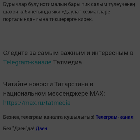
Бурычлар булу ихтималын бары тик салым түләүченең
шәхси кабинетында яки «Дәүләт хезмәтләре
порталында» гына тикшерергә кирәк.
Следите за самым важным и интересным в
Telegram-канале
Татмедиа
Читайте новости Татарстана в
национальном мессенджере MАХ:
https://max.ru/tatmedia
Безнең телеграм каналга кушылыгыз!
Телеграм-канал
Без "Дзен"да!
Д
зен