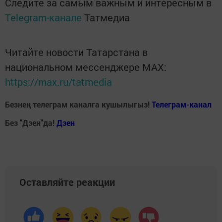
Следите за самым важным и интересным в
Telegram-канале
Татмедиа
Читайте новости Татарстана в
национальном мессенджере MАХ:
https://max.ru/tatmedia
Безнең телеграм каналга кушылыгыз!
Телеграм-канал
Без "Дзен"да!
Д
зен
Оставляйте реакции