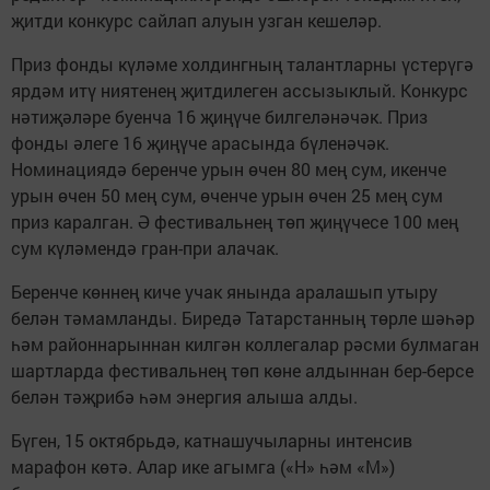
җитди конкурс сайлап алуын узган кешеләр.
Приз фонды күләме холдингның талантларны үстерүгә
ярдәм итү ниятенең җитдилеген ассызыклый. Конкурс
нәтиҗәләре буенча 16 җиңүче билгеләнәчәк. Приз
фонды әлеге 16 җиңүче арасында бүленәчәк.
Номинациядә беренче урын өчен 80 мең сум, икенче
урын өчен 50 мең сум, өченче урын өчен 25 мең сум
приз каралган. Ә фестивальнең төп җиңүчесе 100 мең
сум күләмендә гран-при алачак.
Беренче көннең киче учак янында аралашып утыру
белән тәмамланды. Биредә Татарстанның төрле шәһәр
һәм районнарыннан килгән коллегалар рәсми булмаган
шартларда фестивальнең төп көне алдыннан бер-берсе
белән тәҗрибә һәм энергия алыша алды.
Бүген, 15 октябрьдә, катнашучыларны интенсив
марафон көтә. Алар ике агымга («Н» һәм «М»)