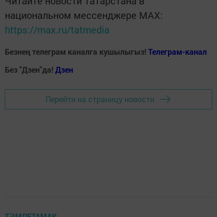
Читайте новости Татарстана в
национальном мессенджере MАХ:
https://max.ru/tatmedia
Безнең телеграм каналга кушылыгыз!
Телеграм-канал
Без "Дзен"да!
Д
зен
Перейти на страницу новости
ТӘМЛЕТАМАК