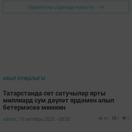
Перейти на страницу новости
АВЫЛ ХУҖАЛЫГЫ
Татарстанда сөт сатучылар ярты
миллиард сум дәүләт ярдәмен алып
бетермәскә мөмкин
admin,
15 октябрь 2025 - 08:30
297
0
0