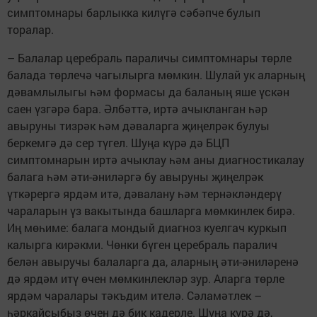
симптомнары барлыкка килүгә сәбәпче булып
торалар.
– Балалар церебраль параличы симптомнары төрле
балада төрлечә чагылырга мөмкин. Шулай ук аларның
дәвамлылыгы һәм формасы да баланың яше үскән
саен үзгәрә бара. Әлбәттә, иртә ачыкланган һәр
авыруны тизрәк һәм дәваларга җиңелрәк булуы
беркемгә дә сер түгел. Шуңа күрә дә БЦП
симптомнарын иртә ачыклау һәм аны диагностикалау
балага һәм әти-әниләргә бу авыруны җиңелрәк
үткәрергә ярдәм итә, дәвалану һәм тернәкләндерү
чараларын үз вакытында башларга мөмкинлек бирә.
Иң мөһиме: балага мондый диагноз куелгач куркып
калырга кирәкми. Чөнки бүген церебраль паралич
белән авыручы балаларга да, аларның әти-әниләренә
дә ярдәм итү өчен мөмкинлекләр зур. Аларга төрле
ярдәм чаралары тәкъдим ителә. Сәламәтлек –
һәркайсыбыз өчен дә бик кадерле. Шуңа күрә дә,