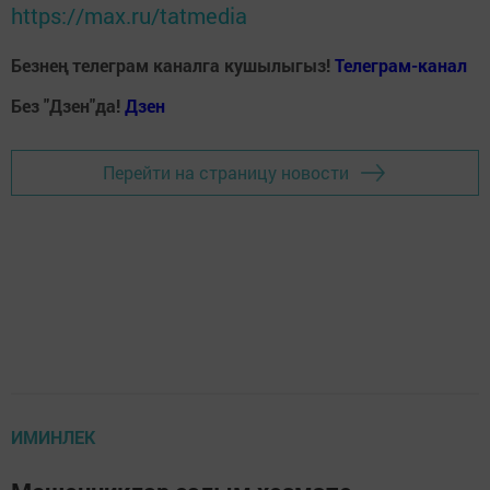
https://max.ru/tatmedia
Безнең телеграм каналга кушылыгыз!
Телеграм-канал
Без "Дзен"да!
Д
зен
Перейти на страницу новости
ИМИНЛЕК