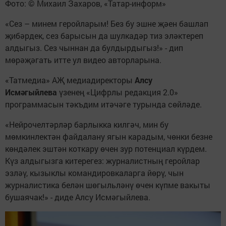
Фото: © Михаил Захаров, «Татар-информ»
«Сез – минем геройларым! Без бу эшне җәен башлап
җибәрдек, сез барысын да шулкадәр тиз эләктереп
алдыгыз. Сез чыннан да булдырдыгыз!» - дип
мөрәҗәгать итте ул видео авторларына.
«Татмедиа» АҖ медиадиректоры
Алсу
Исмәгыйлева
үзенең «Цифрлы редакция 2.0»
программасын тәкъдим итәчәге турында сөйләде.
«Нейрочелтәрләр барлыкка килгәч, мин бу
мөмкинлектән файдалану ягын карадым, чөнки безне
көндәлек эштән коткару өчен зур потенциал күрдем.
Күз алдыгызга китерегез: журналистның геройлар
эзләү, кызыклы командировкаларга йөрү, чын
журналистика белән шөгыльләнү өчен күпме вакыты
бушаячак!» - диде Алсу Исмәгыйлева.