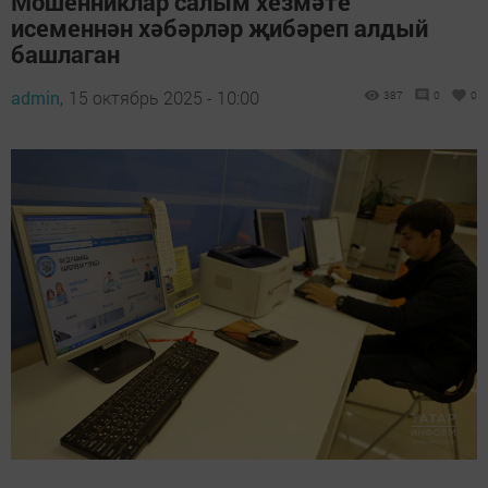
Мошенниклар салым хезмәте
исеменнән хәбәрләр җибәреп алдый
башлаган
admin,
15 октябрь 2025 - 10:00
387
0
0