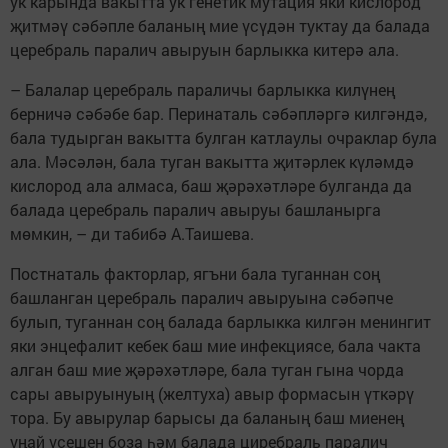
ук карында вакытта ук генетик мутация яки кислород
җитмәү сәбәпле баланың мие үсүдән туктау да балада
церебраль паралич авыруын барлыкка китерә ала.
– Балалар церебраль параличы барлыкка килүнең
берничә сәбәбе бар. Перинаталь сәбәпләргә килгәндә,
бала тудырган вакытта булган катлаулы очраклар була
ала. Мәсәлән, бала туган вакытта җитәрлек күләмдә
кислород ала алмаса, баш җәрәхәтләре булганда да
балада церебраль паралич авыруы башланырга
мөмкин, – ди табибә А.Таишева.
Постнаталь факторлар, ягъни бала туганнан соң
башланган церебраль паралич авыруына сәбәпче
булып, туганнан соң балада барлыкка килгән менингит
яки энцефалит кебек баш мие инфекциясе, бала чакта
алган баш мие җәрәхәтләре, бала туган гына чорда
сары авыруынуың (желтуха) авыр формасын үткәрү
тора. Бу авырулар барысы да баланың баш миенең
уңай үсешен боза һәм балада циребраль паралич