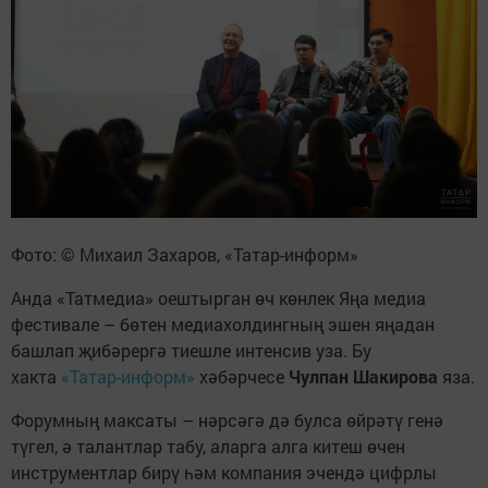
Фото: © Михаил Захаров, «Татар-информ»
Анда «Татмедиа» оештырган өч көнлек Яңа медиа
фестивале – бөтен медиахолдингның эшен яңадан
башлап җибәрергә тиешле интенсив уза. Бу
хакта
«Татар-информ»
хәбәрчесе
Чулпан Шакирова
яза.
Форумның максаты – нәрсәгә дә булса өйрәтү генә
түгел, ә талантлар табу, аларга алга китеш өчен
инструментлар бирү һәм компания эчендә цифрлы