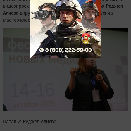
видеопроектлар юнәлеше җитәкчесе
Наталья Реджеп-
Алиева
вируслы вертикаль роликлар ясау буенча
мастер-классларны анонслады.
Наталья Реджеп-Алиева