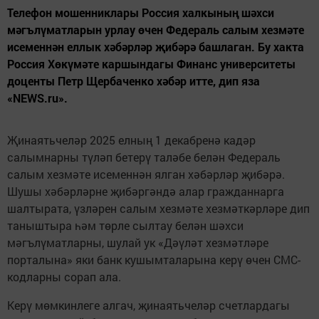
Телефон мошенниклары Россия халкының шәхси
мәгълүматларын урлау өчен Федераль салым хезмәте
исеменнән еллык хәбәрләр җибәрә башлаган. Бу хакта
Россия Хөкүмәте каршындагы Финанс университеты
доценты Петр Щербаченко хәбәр итте, дип яза
«NEWS.ru».
Җинаятьчеләр 2025 елның 1 декабренә кадәр
салымнарны түләп бетерү таләбе белән Федераль
салым хезмәте исеменнән ялган хәбәрләр җибәрә.
Шушы хәбәрләрне җибәргәндә алар гражданнарга
шалтырата, үзләрен салым хезмәте хезмәткәрләре дип
таныштыра һәм төрле сылтау белән шәхси
мәгълүматларны, шулай ук «Дәүләт хезмәтләре
порталына» яки банк кушымталарына керү өчен СМС-
кодларны сорап ала.
Керү мөмкинлеге алгач, җинаятьчеләр счетлардагы