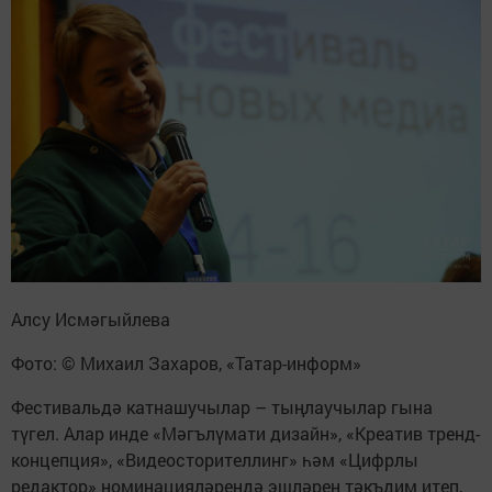
Алсу Исмәгыйлева
Фото: © Михаил Захаров, «Татар-информ»
Фестивальдә катнашучылар – тыңлаучылар гына
түгел. Алар инде «Мәгълүмати дизайн», «Креатив тренд-
концепция», «Видеосторителлинг» һәм «Цифрлы
редактор» номинацияләрендә эшләрен тәкъдим итеп,