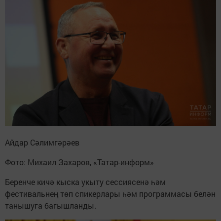
Айдар Сәлимгәрәев
Фото: Михаил Захаров, «Татар-информ»
Беренче кичә кыска укыту сессиясенә һәм
фестивальнең төп спикерлары һәм программасы белән
танышуга багышланды.