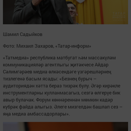
Шамил Садыйков
Фото: Михаил Захаров, «Татар-информ»
«Татмедиа» республика матбугат һәм массакүләм
коммуникацияләр агентлыгы җитәкчесе Айдар
Сәлимгәрәев медиа өлкәсендәге үзгәрешләрнең
тизлегенә басым ясады: «Безнең бурыч –
аудиториядән хәтта бераз тизрәк булу. Әгәр кирәкле
инструментларны кулланмасагыз, сезгә өлгерүе бик
авыр булачак. Форум көннәреннән мөмкин кадәр
күбрәк файда алыгыз. Әлеге мизгелдән башлап сез –
яңа медиа амбассадорлары».