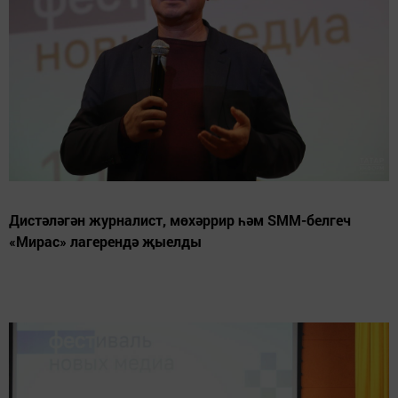
Дистәләгән журналист, мөхәррир һәм SMM-белгеч
«Мирас» лагерендә җыелды