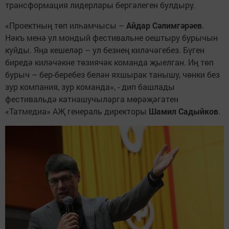
трансформация лидерлары бергәлеген булдыру.
«Проектның төп илһамчысы –
Айдар Сәлимгәрәев
.
Нәкъ менә ул мондый фестивальне оештыру бурычын
куйды. Яңа кешеләр – ул безнең киләчәгебез. Бүген
биредә киләчәкне төзиячәк команда җыелган. Иң төп
бурыч – бер-беребез белән яхшырак танышу, чөнки без
зур компания, зур команда», - дип башлады
фестивальдә катнашучыларга мөрәҗәгатен
«Татмедиа» АҖ генераль директоры
Шамил Садыйков
.