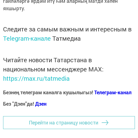
гаиләләргә ярдәм итү һәм аларның матди хәлен
яхшырту.
Следите за самым важным и интересным в
Telegram-канале
Татмедиа
Читайте новости Татарстана в
национальном мессенджере MАХ:
https://max.ru/tatmedia
Безнең телеграм каналга кушылыгыз!
Телеграм-канал
Без "Дзен"да!
Д
зен
Перейти на страницу новости