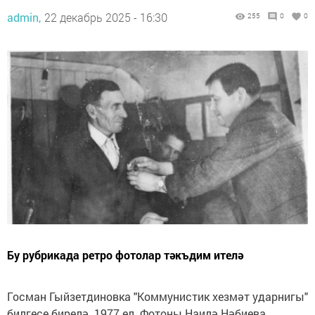
admin,
22 декабрь 2025 - 16:30
255
0
0
Бу рубрикада ретро фотолар тәкъдим ителә
Госман Гыйзетдиновка "Коммунистик хезмәт ударнигы"
билгесе бирелә. 1977 ел. Фотоны Наилә Нәбиева