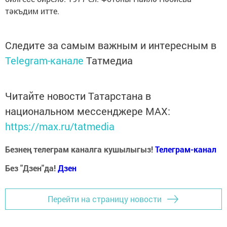
тәкъдим итте.
Следите за самым важным и интересным в
Telegram-канале
Татмедиа
Читайте новости Татарстана в
национальном мессенджере MАХ:
https://max.ru/tatmedia
Безнең телеграм каналга кушылыгыз!
Телеграм-канал
Без "Дзен"да!
Д
зен
Перейти на страницу новости