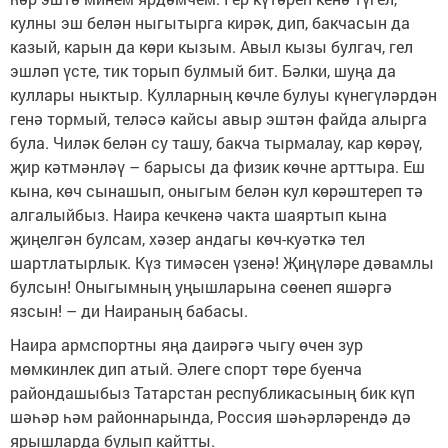
кулны эш белән ныгытырга кирәк, дип, бакчасын да
казый, карын да көри кызым. Авыл кызы булгач, гел
эшләп үсте, тик торып булмый бит. Бәлки, шуңа да
куллары ныктыр. Кулларның көчле булуы күнегүләрдән
генә тормый, теләсә кайсы авыр эштән файда алырга
була. Чиләк белән су ташу, бакча тырмалау, кар көрәү,
җир кәтмәнләү – барысы да физик көчне арттыра. Еш
кына, көч сынашып, оныгым белән кул көрәштереп тә
алгалыйбыз. Наира кечкенә чакта шаяртып кына
җиңелгән булсам, хәзер андагы көч-куәткә тел
шартлатырлык. Күз тимәсен үзенә! Җиңүләре дәвамлы
булсын! Оныгымның уңышларына сөенеп яшәргә
язсын! – ди Наираның бабасы.
Наира армспортны яңа даирәгә чыгу өчен зур
мөмкинлек дип атый. Әлеге спорт төре буенча
райондашыбыз Татарстан республикасының бик күп
шәһәр һәм районнарында, Россия шәһәрләрендә дә
ярышларда булып кайтты.