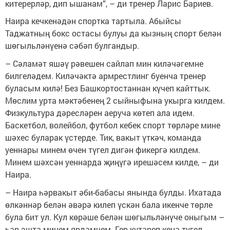
китерерләр, дип ышанам”, – ди тренер Ларис Бариев.
Наира кечкенәдән спортка тартыла. Абыйсы
Таджатның бокс остасы булуы да кызның спорт белән
шөгыльләнүенә сәбәп булгандыр.
– Сәламәт яшәү рәвешен сайлап мин киләчәгемне
билгеләдем. Киләчәктә армрестлинг буенча тренер
буласым килә! Без Башкортостаннан күчеп кайттык.
Мөслим урта мәктәбенең 2 сыйныфына укырга килдем.
Физкультура дәресләрен аеруча көтеп ала идем.
Баскетбол, волейбол, футбол кебек спорт төрләре мине
шәхес буларак үстерде. Тик, вакыт үткәч, команда
уеннары минем өчен түгел дигән фикергә килдем.
Минем шәхсән уеннарда җиңүгә ирешәсем килде, – ди
Наира.
– Наира һәрвакыт әби-бабасы янында булды. Ихатада
өлкәннәр белән әвәрә килеп үскән бала икенче төрле
була бит ул. Кул көрәше белән шөгыльләнүче оныгым –
һәр эштә минем ярдәмчем. Гер күтәреп кенә түгел,