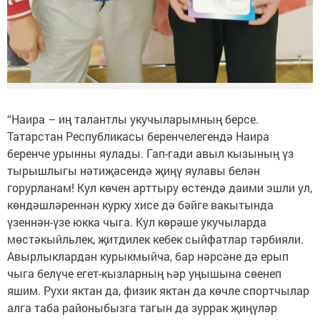
“Наира – иң талантлы укучыларымның берсе.
Татарстан Республикасы беренчелегендә Наира
беренче урынны яулады. Гап-гади авыл кызының үз
тырышлыгы нәтиҗәсендә җиңү яулавы белән
горурланам! Кул көчен арттыру өстендә даими эшли ул,
көндәшләреннән курку хисе дә бәйге вакытында
үзеннән-үзе юкка чыга. Кул көрәше укучыларда
мөстәкыйльлек, җитдилек кебек сыйфатлар тәрбияли.
Авырлыклардан курыкмыйча, бар нәрсәне дә ерып
чыга белүче егет-кызларның һәр уңышына сөенеп
яшим. Рухи яктан да, физик яктан да көчле спортчылар
алга таба районыбызга тагын да зуррак җиңүләр