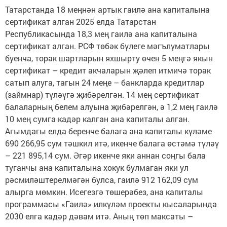
Татарстанда 18 меңнән артык гаилә ана капиталына
сертификат алган 2025 елда Татарстан
Республикасында 18,3 мең гаилә ана капиталына
сертификат алган. РСФ төбәк бүлеге мәгълүматлары
буенча, торак шартларын яхшырту өчен 5 меңгә якын
сертификат – кредит акчаларын җәлеп итмичә торак
сатып алуга, тагын 24 меңе – банкларда кредитлар
(займнар) түләүгә җибәрелгән. 14 мең сертификат
балаларның белем алуына җибәрелгән, ә 1,2 мең гаилә
10 мең сумга кадәр калган ана капиталы алган.
Агымдагы елда беренче балага ана капиталы күләме
690 266,95 сум тәшкил итә, икенче балага өстәмә түләү
– 221 895,14 сум. Әгәр икенче яки аннан соңгы бала
туганчы ана капиталына хокук булмаган яки ул
рәсмиләштерелмәгән булса, гаилә 912 162,09 сум
алырга мөмкин. Исегезгә төшерәбез, ана капиталы
программасы «Гаилә» илкүләм проекты кысаларында
2030 елга кадәр дәвам итә. Аның төп максаты –