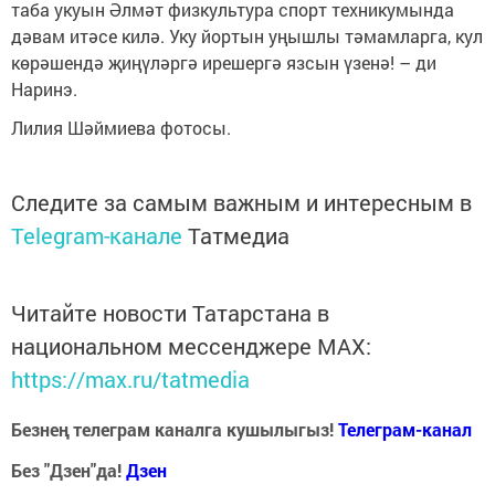
таба укуын Әлмәт физкультура спорт техникумында
дәвам итәсе килә. Уку йортын уңышлы тәмамларга, кул
көрәшендә җиңүләргә ирешергә язсын үзенә! – ди
Наринэ.
Лилия Шәймиева фотосы.
Следите за самым важным и интересным в
Telegram-канале
Татмедиа
Читайте новости Татарстана в
национальном мессенджере MАХ:
https://max.ru/tatmedia
Безнең телеграм каналга кушылыгыз!
Телеграм-канал
Без "Дзен"да!
Д
зен