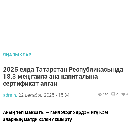
ЯҢАЛЫКЛАР
2025 елда Татарстан Республикасында
18,3 мең гаилә ана капиталына
сертификат алган
admin,
22 декабрь 2025 - 15:34
220
0
0
Аның төп максаты – гаиләләргә ярдәм итү һәм
аларның матди хәлен яхшырту