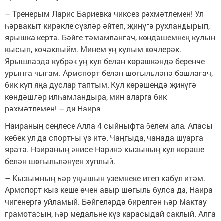
– Тренерым Ларис Бариевка чиксез рәхмәтлемен! Ул
һәрвакыт кирәкле сүзләр әйтеп, җиңүгә рухландырып,
ярышка кертә. Бәйге тәмамлангач, көндәшемнең кулын
кысып, кочаклыйм. Минем уң кулым көчлерәк.
Ярышларда күбрәк уң кул белән көрәшкәндә беренче
урынга чыгам. Армспорт белән шөгыльләнә башлагач,
бик күп яңа дуслар таптым. Кул көрәшендә җиңүгә
көндәшләр илһамландыра, мин аларга бик
рәхмәтлемен! – ди Наира.
Наираның сеңлесе Алла 4 сыйныфта белем ала. Апасы
кебек ул да спортны үз итә. Чаңгыда, чанада шуарга
ярата. Наираның әнисе Наринэ кызының кул көрәше
белән шөгыльләнүен хуплый.
– Кызымның һәр уңышын үземнеке итеп кабул итәм.
Армспорт кыз кеше өчен авыр шөгыль булса да, Наира
чигенергә уйламый. Бәйгеләрдә бирелгән һәр Мактау
грамотасын, һәр медальне күз карасыдай саклый. Алга