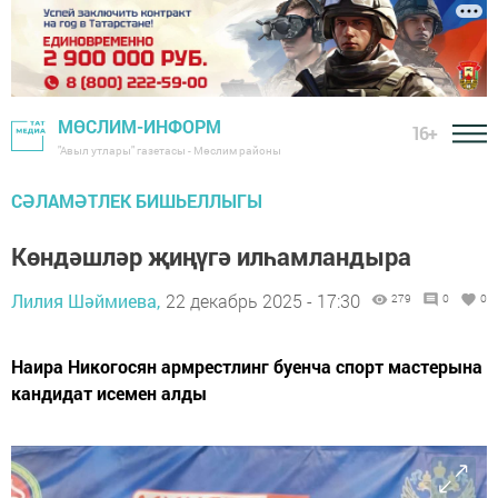
МӨСЛИМ-ИНФОРМ
16+
"Авыл утлары" газетасы - Мөслим районы
СӘЛАМӘТЛЕК БИШЬЕЛЛЫГЫ
Көндәшләр җиңүгә илһамландыра
Лилия Шәймиева,
22 декабрь 2025 - 17:30
279
0
0
Наира Никогосян армрестлинг буенча спорт мастерына
кандидат исемен алды