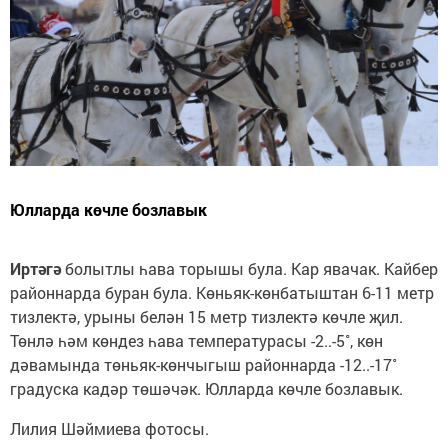
Юлларда көчле бозлавык
Иртәгә
болытлы һава торышы була. Кар явачак. Кайбер
районнарда буран була. Көньяк-көнбатыштан 6-11 метр
тизлектә, урыны белән 15 метр тизлектә көчле җил.
Төнлә һәм көндез һава температурасы -2..-5˚, көн
дәвамында төньяк-көнчыгыш районнарда -12..-17˚
градуска кадәр төшәчәк. Юлларда көчле бозлавык.
Лилия Шәймиева фотосы.