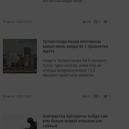
йогынтысында кала.
07 август 2026, 08:03
68
0
0
Татарстанда базар ипотекасы
өлеше июль аенда 45,1 процентка
җитте
Аларга Татарстанда 54,9 процент
түләү туры килгән, әмма бер ай
эчендә аларның өлеше 18,6
процент пунктына кимегән
06 август 2026, 18:22
65
0
0
Контрактка кул куючы кайда һәм
кем булып хезмәт итәчәген үзе
сайлый