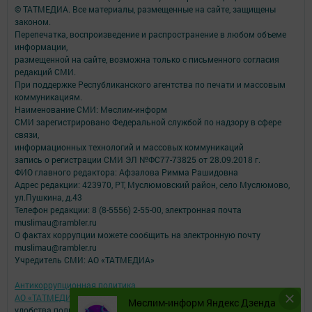
© ТАТМЕДИА. Все материалы, размещенные на сайте, защищены
законом.
Перепечатка, воспроизведение и распространение в любом объеме
информации,
размещенной на сайте, возможна только с письменного согласия
редакций СМИ.
При поддержке Республиканского агентства по печати и массовым
коммуникациям.
Наименование СМИ: Мөслим-информ
СМИ зарегистрировано Федеральной службой по надзору в сфере
связи,
информационных технологий и массовых коммуникаций
запись о регистрации СМИ ЭЛ №ФС77-73825 от 28.09.2018 г.
ФИО главного редактора: Афзалова Римма Рашидовна
Адрес редакции: 423970, РТ, Муслюмовский район, село Муслюмово,
ул.Пушкина, д.43
Телефон редакции: 8 (8-5556) 2-55-00, электронная почта
muslimau@rambler.ru
О фактах коррупции можете сообщить на электронную почту
muslimau@rambler.ru
Учредитель СМИ: АО «ТАТМЕДИА»
Антикоррупционная политика
АО «ТАТМЕДИА» использует «cookie»
для персонализации сервисов и
Мөслим-информ Яндекс Дзенда
удобства пользователей сайтом.