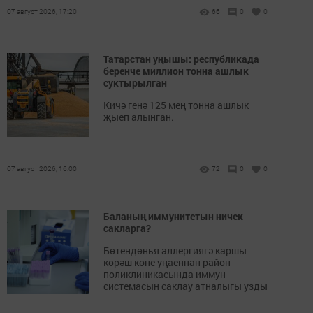
07 август 2026, 17:20
66
0
0
Татарстан уңышы: республикада
беренче миллион тонна ашлык
суктырылган
Кичә генә 125 мең тонна ашлык
җыеп алынган.
07 август 2026, 16:00
72
0
0
Баланың иммунитетын ничек
сакларга?
Бөтендөнья аллергиягә каршы
көрәш көне уңаеннан район
поликлиникасында иммун
системасын саклау атналыгы узды