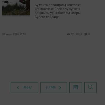
Бу хакта Казандагы контракт
хезмәтенә сайлап алу пункты
башлыгы урынбасары Игорь
Булега сөйләде
06 август 2026, 17:20
72
0
0
❮ Назад
Далее ❯