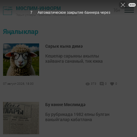
МӨСЛИМ-ИНФОРМ
16+
6
Автоматическое закрытие баннера через
"Авыл утлары" газетасы - Мөслим районы
Яңалыклар
Сарык кына димә
Кешеләр сарыкны акыллы
хайванга санамый, тик юкка
07 август 2026, 18:30
373
0
0
Бу көнне Мөслимдә
Бу рубрикада 1982 елны булган
вакыйгалар кабатлана