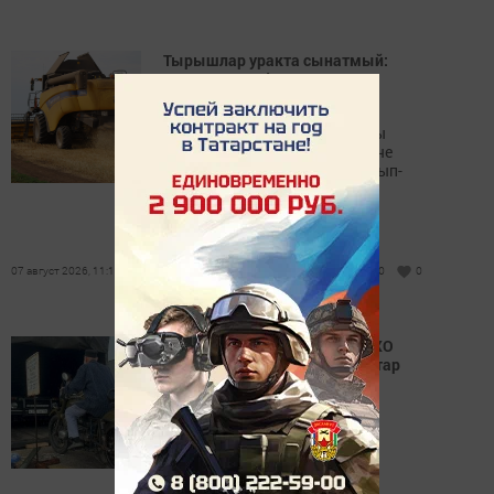
Тырышлар уракта сынатмый:
«Намус» агрофирмасы мул
уңышка өметләнә
Озак еллар дәвамында югары
күрсәткечләр белән сөендерүче
«Намус» агрофирмасында урып-
җыю эшләре кызган чак.
07 август 2026, 11:12
48
0
0
Татарстан мөселманнары МХО
зонасына чираттагы гуманитар
йөк җибәрде
Бу хакта ТР Диния нәзарәте
матбугат хезмәте хәбәр итә