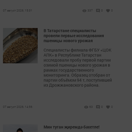
07 август 2026, 15:31
337
0
0
В Татарстане специалисты
провели первые исследования
пшеницы нового урожая
Специалисты филиала ФГБУ «ЦОК
АПК» в Республике Татарстан
исследовали пробу первой партии
озимой пшеницы нового урожая в
рамках государственного
мониторинга. Образец отобран от
партии объёмом 94 т, поступившей
из Дрожжановского района.
07 август 2026, 14:56
63
0
0
Мин туган җиремдә бәхетле!