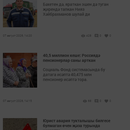
Бәхетен дә, яраткан эшен дә туган
җирендә тапкан Нияз
Хәйбрахманов шулай ди
07 август 2026, 14:20
428
0
0
40,5 миллион кеше: Россиядә
пенсионерлар саны арткан
Социаль Фонд системасында бу
датага исәптә 40,475 млн
пенсионер исәптә тора.
07 август 2026, 14:15
68
0
0
Юрист авария тукталышы билгесе
булмаган өчен җәза турында