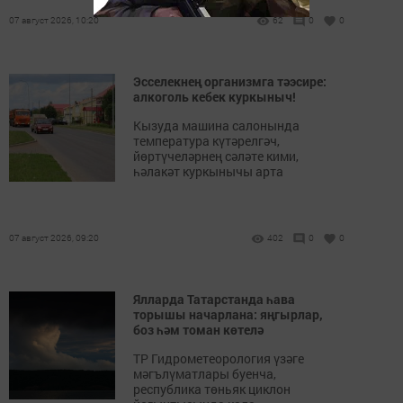
07 август 2026, 10:20
62
0
0
Эсселекнең организмга тәэсире:
алкоголь кебек куркыныч!
Кызуда машина салонында
температура күтәрелгәч,
йөртүчеләрнең сәләте кими,
һәлакәт куркынычы арта
07 август 2026, 09:20
402
0
0
Ялларда Татарстанда һава
торышы начарлана: яңгырлар,
боз һәм томан көтелә
ТР Гидрометеорология үзәге
мәгълүматлары буенча,
республика төньяк циклон