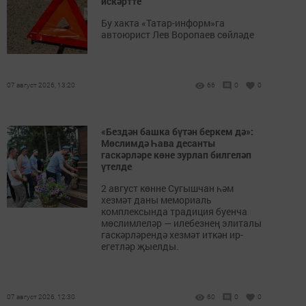
искәртте
Бу хакта «Татар-информ»га
автоюрист Лев Воропаев сөйләде
07 август 2026, 13:20
66
0
0
«Бездән башка бүтән беркем дә»:
Мөслимдә Һава десанты
гаскәрләре көне зурлап билгеләп
үтелде
2 август көнне Сугышчан һәм
хезмәт даны мемориаль
комплексында традиция буенча
мөслимлеләр — илебезнең элиталы
гаскәрләрендә хезмәт иткән ир-
егетләр җыелды.
07 август 2026, 12:30
60
0
0